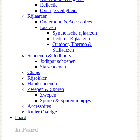
Reflectie
Overige veiligheid
Rijlaarzen
Onderhoud & Accessoires
Laarzen
Synthetische rijlaarzen
Lederen Rijlaarzen
Outdoor, Thermo &
Stallaarzen
Schoenen & Jodhpurs
Jodhpur schoenen
Stalschoenen
Chaps
Rijsokken
Handschoenen
Zwepen & Sporen
Zwepen
Sporen & Sporenriempjes
Accessoires
Ruiter Overige
Paard
In Paard