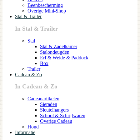
Beenbescherming
Overige Mini-Shop
Stal & Trailer
In Stal & Trailer
Stal
Stal & Zadelkamer
Stalondeugden
Erf & Weide & Paddock
Box
Trailer
Cadeau & Zo
In Cadeau & Zo
Cadeauartikelen
Sieraden
Sleutelhangers
School & Schrijfwaren
Overige Cadeau
Hond
Informatie