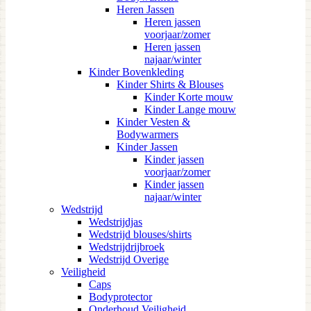
Heren Jassen
Heren jassen
voorjaar/zomer
Heren jassen
najaar/winter
Kinder Bovenkleding
Kinder Shirts & Blouses
Kinder Korte mouw
Kinder Lange mouw
Kinder Vesten &
Bodywarmers
Kinder Jassen
Kinder jassen
voorjaar/zomer
Kinder jassen
najaar/winter
Wedstrijd
Wedstrijdjas
Wedstrijd blouses/shirts
Wedstrijdrijbroek
Wedstrijd Overige
Veiligheid
Caps
Bodyprotector
Onderhoud Veiligheid