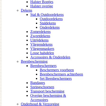
Halster Bontjes
Halster overige
Dekens
Stal & Outdoordekens
Outdoordekens
Staldekens
Onderdekens
Zomerdekens
Zweetdekens
Uitrijdekens
Vliegendekens
Vliegenmaskers
Losse halsdelen
Accessoires & Onderdelen
Beenbescherming
Beenbeschermers
Beschermers voorbeen
Beenbeschermers achterbeen
Set Beenbeschermers
Bandages
Springschoenen
Transport bescherming
Overige bescherming &
Accessoires
Onderhoud & Verzorging