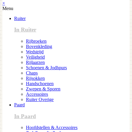
×
Menu
Ruiter
In Ruiter
Rijbroeken
Bovenkleding
Wedstrijd
Veiligheid
Rijlaarzen
Schoenen & Jodhpurs
Chaps
Rijsokken
Handschoenen
Zwepen & Sporen
Accessoires
Ruiter Overige
Paard
In Paard
Hoofdstellen & Accessoires