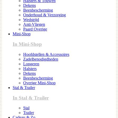
Halsters & Touwen
Dekens
Beenbescherming
Onderhoud & Verzorging
Wedstrijd
Anti-Vliegen
Paard Overige
Mini-Shop
In Mini-Shop
Hoofdstellen & Accessoires
Zadelbenodigdheden
Longeren
Halsters
Dekens
Beenbescherming
Overige Mini-Shop
Stal & Trailer
In Stal & Trailer
Stal
Trailer
Cadeau & Zo