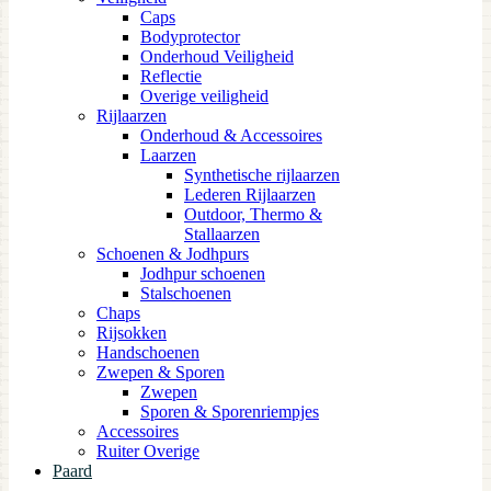
Caps
Bodyprotector
Onderhoud Veiligheid
Reflectie
Overige veiligheid
Rijlaarzen
Onderhoud & Accessoires
Laarzen
Synthetische rijlaarzen
Lederen Rijlaarzen
Outdoor, Thermo &
Stallaarzen
Schoenen & Jodhpurs
Jodhpur schoenen
Stalschoenen
Chaps
Rijsokken
Handschoenen
Zwepen & Sporen
Zwepen
Sporen & Sporenriempjes
Accessoires
Ruiter Overige
Paard