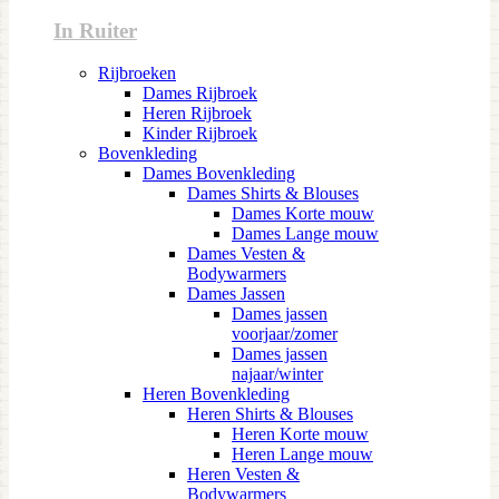
In Ruiter
Rijbroeken
Dames Rijbroek
Heren Rijbroek
Kinder Rijbroek
Bovenkleding
Dames Bovenkleding
Dames Shirts & Blouses
Dames Korte mouw
Dames Lange mouw
Dames Vesten &
Bodywarmers
Dames Jassen
Dames jassen
voorjaar/zomer
Dames jassen
najaar/winter
Heren Bovenkleding
Heren Shirts & Blouses
Heren Korte mouw
Heren Lange mouw
Heren Vesten &
Bodywarmers