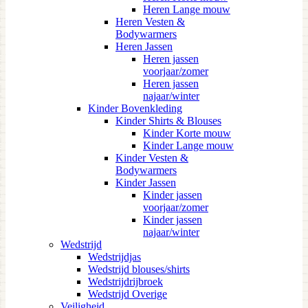
Heren Lange mouw
Heren Vesten &
Bodywarmers
Heren Jassen
Heren jassen
voorjaar/zomer
Heren jassen
najaar/winter
Kinder Bovenkleding
Kinder Shirts & Blouses
Kinder Korte mouw
Kinder Lange mouw
Kinder Vesten &
Bodywarmers
Kinder Jassen
Kinder jassen
voorjaar/zomer
Kinder jassen
najaar/winter
Wedstrijd
Wedstrijdjas
Wedstrijd blouses/shirts
Wedstrijdrijbroek
Wedstrijd Overige
Veiligheid