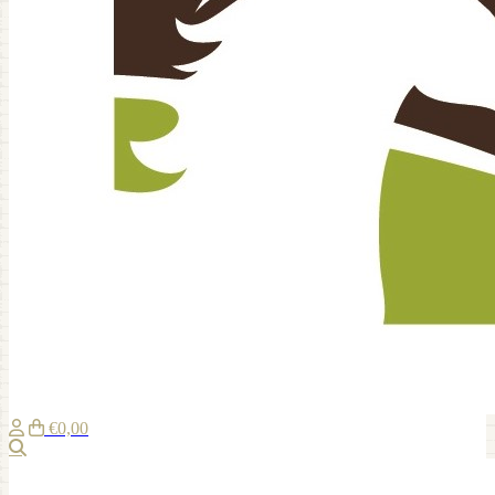
€0,00
Zoeken