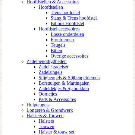
Hoofdstellen & Accessoires
Hoofdstellen
Trens hoofdstel
Stang & Trens hoofdstel
Bitloos Hoofdstel
Hoofdstel accessoires
Losse onderdelen
Frontriemen
Teugels
Bitten
Overige accessoires
Zadelbenodigdheden
Zadel / zadelset
Zadelsingels
Stijgbeugels & Stijbeugelriemen
Borsttuigen & Martingalen
Zadeldekjes & Sjabrakken
Oornetjes
Pads & Accessoires
Hulpteugels
Longeren & Grondwerk
Halsters & Touwen
Halsters
Touwen
Halster & touw set