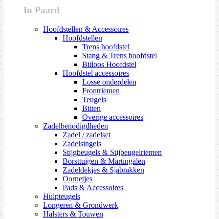
In Paard
Hoofdstellen & Accessoires
Hoofdstellen
Trens hoofdstel
Stang & Trens hoofdstel
Bitloos Hoofdstel
Hoofdstel accessoires
Losse onderdelen
Frontriemen
Teugels
Bitten
Overige accessoires
Zadelbenodigdheden
Zadel / zadelset
Zadelsingels
Stijgbeugels & Stijbeugelriemen
Borsttuigen & Martingalen
Zadeldekjes & Sjabrakken
Oornetjes
Pads & Accessoires
Hulpteugels
Longeren & Grondwerk
Halsters & Touwen