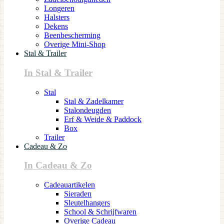
Longeren
Halsters
Dekens
Beenbescherming
Overige Mini-Shop
Stal & Trailer
In Stal & Trailer
Stal
Stal & Zadelkamer
Stalondeugden
Erf & Weide & Paddock
Box
Trailer
Cadeau & Zo
In Cadeau & Zo
Cadeauartikelen
Sieraden
Sleutelhangers
School & Schrijfwaren
Overige Cadeau