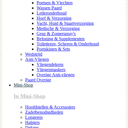
Poetsen & Vlechten
Wassen Paard
Lederonderhoud
Hoef & Verzorging
Vacht, Huid & Staartverzorging
Medische & Verzorging
Geur & Zomerspray's
Beloning & Supplementen
Toiletteren, Scheren & Onderhoud
Poetskisten & Sets
Wedstrijd
Anti-Vliegen
Vliegendekens
Vliegenmaskers
Overige Anti-vliegen
Paard Overige
Mini-Shop
In Mini-Shop
Hoofdstellen & Accessoires
Zadelbenodigdheden
Longeren
Halsters
Dekens