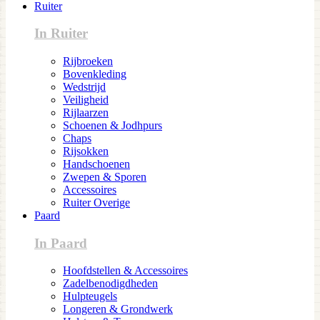
Ruiter
In Ruiter
Rijbroeken
Bovenkleding
Wedstrijd
Veiligheid
Rijlaarzen
Schoenen & Jodhpurs
Chaps
Rijsokken
Handschoenen
Zwepen & Sporen
Accessoires
Ruiter Overige
Paard
In Paard
Hoofdstellen & Accessoires
Zadelbenodigdheden
Hulpteugels
Longeren & Grondwerk