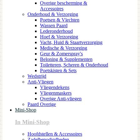
Overige bescherming &
Accessoires
Onderhoud & Verzorging
Poetsen & Vlechten
Wassen Paard
Lederonderhoud
Hoef & Verzorging
Vacht, Huid & Staartverzorging
Medische & Verzorging
Geur & Zomerspray's
Beloning & Supplementen
Toiletteren, Scheren & Onderhoud
Poetskisten & Sets
Wedstrijd
Anti-Vliegen
Vliegendekens
Vliegenmaskers
Overige Anti-vliegen
Paard Overige
Mini-Shop
In Mini-Shop
Hoofdstellen & Accessoires
Zadelbenodigdheden