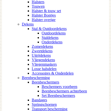
Halsters
Touwen
Halster & touw set
Halster Bontjes
Halster overige
Dekens
Stal & Outdoordekens
Outdoordekens
Staldekens
Onderdekens
Zomerdekens
Zweetdekens
Uitrijdekens
Vliegendekens
Vliegenmaskers
Losse halsdelen
Accessoires & Onderdelen
Beenbescherming
Beenbeschermers
Beschermers voorbeen
Beenbeschermers achterbeen
Set Beenbeschermers
Bandages
Springschoenen
Transport bescherming