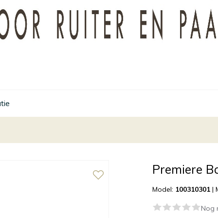
tie
Premiere B
Model:
100310301
|
Nog 