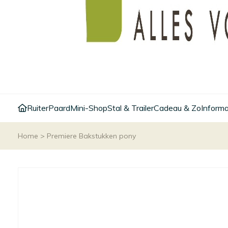
Ruiter
Paard
Mini-Shop
Stal & Trailer
Cadeau & Zo
Informa
Home
>
Premiere Bakstukken pony