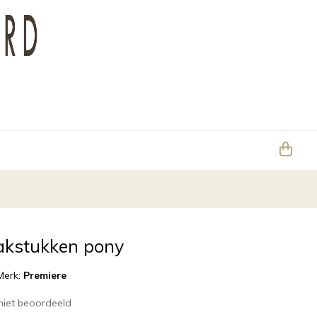
akstukken pony
Merk:
Premiere
niet beoordeeld