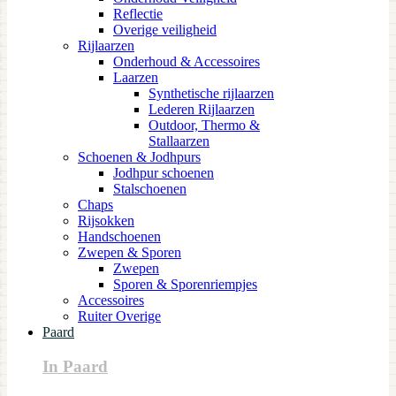
Reflectie
Overige veiligheid
Rijlaarzen
Onderhoud & Accessoires
Laarzen
Synthetische rijlaarzen
Lederen Rijlaarzen
Outdoor, Thermo &
Stallaarzen
Schoenen & Jodhpurs
Jodhpur schoenen
Stalschoenen
Chaps
Rijsokken
Handschoenen
Zwepen & Sporen
Zwepen
Sporen & Sporenriempjes
Accessoires
Ruiter Overige
Paard
In Paard