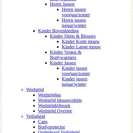
Heren Jassen
Heren jassen
voorjaar/zomer
Heren jassen
najaar/winter
Kinder Bovenkleding
Kinder Shirts & Blouses
Kinder Korte mouw
Kinder Lange mouw
Kinder Vesten &
Bodywarmers
Kinder Jassen
Kinder jassen
voorjaar/zomer
Kinder jassen
najaar/winter
Wedstrijd
Wedstrijdjas
Wedstrijd blouses/shirts
Wedstrijdrijbroek
Wedstrijd Overige
Veiligheid
Caps
Bodyprotector
Onderhoud Veiligheid