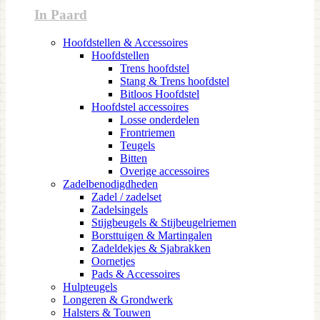
In Paard
Hoofdstellen & Accessoires
Hoofdstellen
Trens hoofdstel
Stang & Trens hoofdstel
Bitloos Hoofdstel
Hoofdstel accessoires
Losse onderdelen
Frontriemen
Teugels
Bitten
Overige accessoires
Zadelbenodigdheden
Zadel / zadelset
Zadelsingels
Stijgbeugels & Stijbeugelriemen
Borsttuigen & Martingalen
Zadeldekjes & Sjabrakken
Oornetjes
Pads & Accessoires
Hulpteugels
Longeren & Grondwerk
Halsters & Touwen