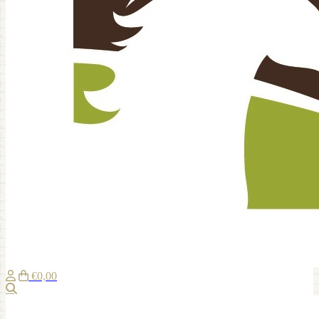
€0,00
Zoeken