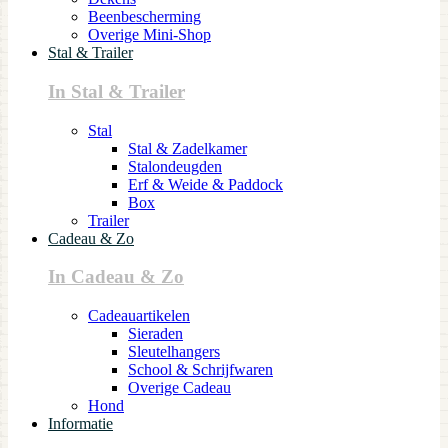
Beenbescherming
Overige Mini-Shop
Stal & Trailer
In Stal & Trailer
Stal
Stal & Zadelkamer
Stalondeugden
Erf & Weide & Paddock
Box
Trailer
Cadeau & Zo
In Cadeau & Zo
Cadeauartikelen
Sieraden
Sleutelhangers
School & Schrijfwaren
Overige Cadeau
Hond
Informatie