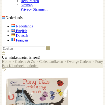
Retourneren
Sitemap
Privacy Statement
Nederlands
Nederlands
English
Deutsch
Français
Zoeken
Uw winkelwagen is leeg!
Home
>
Cadeau & Zo
>
Cadeauartikelen
>
Overige Cadeau
>
Pony
Pals Kleurboek potloden