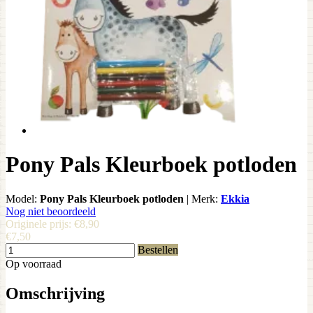
Pony Pals Kleurboek potloden
Model:
Pony Pals Kleurboek potloden
|
Merk:
Ekkia
Nog niet beoordeeld
Originele prijs:
€8,90
€7,50
Bestellen
Op voorraad
Omschrijving