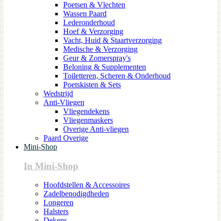
Poetsen & Vlechten
Wassen Paard
Lederonderhoud
Hoef & Verzorging
Vacht, Huid & Staartverzorging
Medische & Verzorging
Geur & Zomerspray's
Beloning & Supplementen
Toiletteren, Scheren & Onderhoud
Poetskisten & Sets
Wedstrijd
Anti-Vliegen
Vliegendekens
Vliegenmaskers
Overige Anti-vliegen
Paard Overige
Mini-Shop
In Mini-Shop
Hoofdstellen & Accessoires
Zadelbenodigdheden
Longeren
Halsters
Dekens