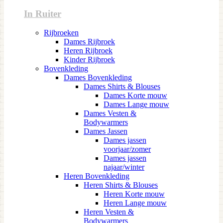
In Ruiter
Rijbroeken
Dames Rijbroek
Heren Rijbroek
Kinder Rijbroek
Bovenkleding
Dames Bovenkleding
Dames Shirts & Blouses
Dames Korte mouw
Dames Lange mouw
Dames Vesten &
Bodywarmers
Dames Jassen
Dames jassen
voorjaar/zomer
Dames jassen
najaar/winter
Heren Bovenkleding
Heren Shirts & Blouses
Heren Korte mouw
Heren Lange mouw
Heren Vesten &
Bodywarmers