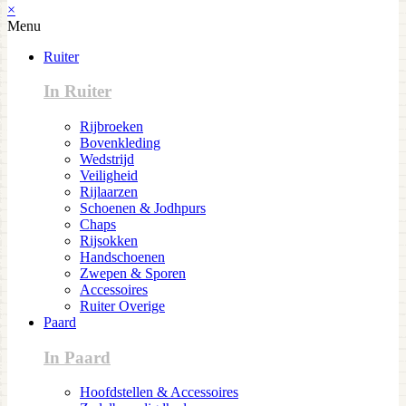
×
Menu
Ruiter
In Ruiter
Rijbroeken
Bovenkleding
Wedstrijd
Veiligheid
Rijlaarzen
Schoenen & Jodhpurs
Chaps
Rijsokken
Handschoenen
Zwepen & Sporen
Accessoires
Ruiter Overige
Paard
In Paard
Hoofdstellen & Accessoires