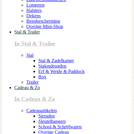
Longeren
Halsters
Dekens
Beenbescherming
Overige Mini-Shop
Stal & Trailer
In Stal & Trailer
Stal
Stal & Zadelkamer
Stalondeugden
Erf & Weide & Paddock
Box
Trailer
Cadeau & Zo
In Cadeau & Zo
Cadeauartikelen
Sieraden
Sleutelhangers
School & Schrijfwaren
Overige Cadeau