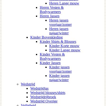
Heren Lange mouw
Heren Vesten &
Bodywarmers
Heren Jassen
Heren jassen
voorjaar/zomer
Heren jassen
najaar/winter
Kinder Bovenkleding
Kinder Shirts & Blouses
Kinder Korte mouw
Kinder Lange mouw
Kinder Vesten &
Bodywarmers
Kinder Jassen
Kinder jassen
voorjaar/zomer
Kinder jassen
najaar/winter
Wedstrijd
Wedstrijdjas
Wedstrijd blouses/shirts
Wedstrijdrijbroek
Wedstrijd Overige
Veiligheid