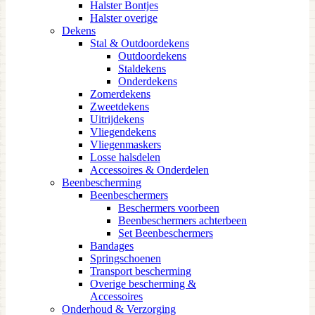
Halster Bontjes
Halster overige
Dekens
Stal & Outdoordekens
Outdoordekens
Staldekens
Onderdekens
Zomerdekens
Zweetdekens
Uitrijdekens
Vliegendekens
Vliegenmaskers
Losse halsdelen
Accessoires & Onderdelen
Beenbescherming
Beenbeschermers
Beschermers voorbeen
Beenbeschermers achterbeen
Set Beenbeschermers
Bandages
Springschoenen
Transport bescherming
Overige bescherming &
Accessoires
Onderhoud & Verzorging