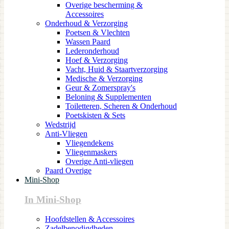
Overige bescherming &
Accessoires
Onderhoud & Verzorging
Poetsen & Vlechten
Wassen Paard
Lederonderhoud
Hoef & Verzorging
Vacht, Huid & Staartverzorging
Medische & Verzorging
Geur & Zomerspray's
Beloning & Supplementen
Toiletteren, Scheren & Onderhoud
Poetskisten & Sets
Wedstrijd
Anti-Vliegen
Vliegendekens
Vliegenmaskers
Overige Anti-vliegen
Paard Overige
Mini-Shop
In Mini-Shop
Hoofdstellen & Accessoires
Zadelbenodigdheden