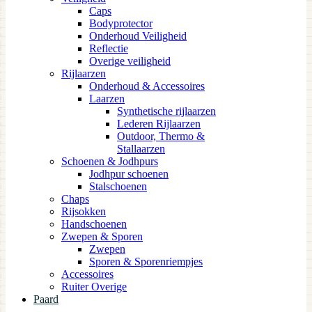
Caps
Bodyprotector
Onderhoud Veiligheid
Reflectie
Overige veiligheid
Rijlaarzen
Onderhoud & Accessoires
Laarzen
Synthetische rijlaarzen
Lederen Rijlaarzen
Outdoor, Thermo &
Stallaarzen
Schoenen & Jodhpurs
Jodhpur schoenen
Stalschoenen
Chaps
Rijsokken
Handschoenen
Zwepen & Sporen
Zwepen
Sporen & Sporenriempjes
Accessoires
Ruiter Overige
Paard