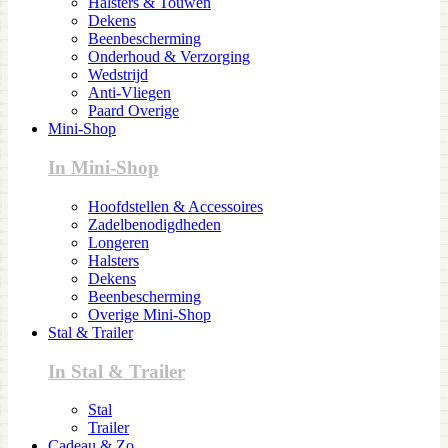
Halsters & Touwen
Dekens
Beenbescherming
Onderhoud & Verzorging
Wedstrijd
Anti-Vliegen
Paard Overige
Mini-Shop
In Mini-Shop
Hoofdstellen & Accessoires
Zadelbenodigdheden
Longeren
Halsters
Dekens
Beenbescherming
Overige Mini-Shop
Stal & Trailer
In Stal & Trailer
Stal
Trailer
Cadeau & Zo