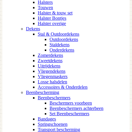
Halsters
Touwen
Halster & touw set
Halster Bontjes
Halster overige
Dekens
Stal & Outdoordekens
Outdoordekens
Staldekens
Onderdekens
Zomerdekens
Zweetdekens
Uitrijdekens
Vliegendekens
Vliegenmaskers
Losse halsdelen
Accessoires & Onderdelen
Beenbescherming
Beenbeschermers
Beschermers voorbeen
Beenbeschermers achterbeen
Set Beenbeschermers
Bandages
Springschoenen
Transport bescherming