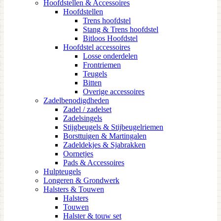
Hoofdstellen & Accessoires
Hoofdstellen
Trens hoofdstel
Stang & Trens hoofdstel
Bitloos Hoofdstel
Hoofdstel accessoires
Losse onderdelen
Frontriemen
Teugels
Bitten
Overige accessoires
Zadelbenodigdheden
Zadel / zadelset
Zadelsingels
Stijgbeugels & Stijbeugelriemen
Borsttuigen & Martingalen
Zadeldekjes & Sjabrakken
Oornetjes
Pads & Accessoires
Hulpteugels
Longeren & Grondwerk
Halsters & Touwen
Halsters
Touwen
Halster & touw set