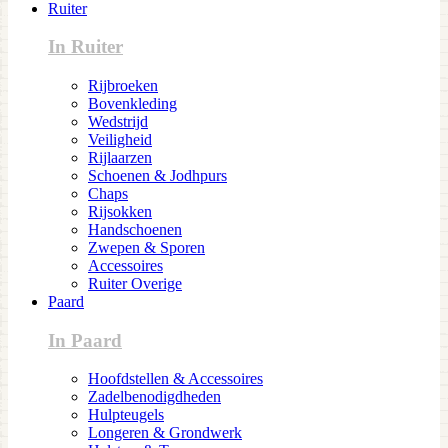
Ruiter
In Ruiter
Rijbroeken
Bovenkleding
Wedstrijd
Veiligheid
Rijlaarzen
Schoenen & Jodhpurs
Chaps
Rijsokken
Handschoenen
Zwepen & Sporen
Accessoires
Ruiter Overige
Paard
In Paard
Hoofdstellen & Accessoires
Zadelbenodigdheden
Hulpteugels
Longeren & Grondwerk