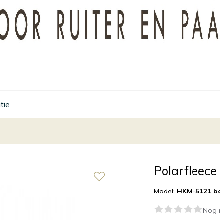
tie
Polarfleece
Model:
HKM-5121 b
Nog 