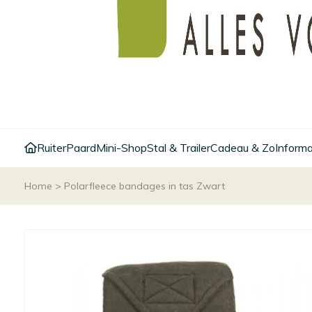
Ruiter
Paard
Mini-Shop
Stal & Trailer
Cadeau & Zo
Informa
Home
>
Polarfleece bandages in tas Zwart