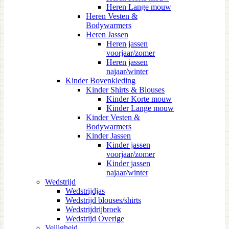
Heren Lange mouw
Heren Vesten &
Bodywarmers
Heren Jassen
Heren jassen
voorjaar/zomer
Heren jassen
najaar/winter
Kinder Bovenkleding
Kinder Shirts & Blouses
Kinder Korte mouw
Kinder Lange mouw
Kinder Vesten &
Bodywarmers
Kinder Jassen
Kinder jassen
voorjaar/zomer
Kinder jassen
najaar/winter
Wedstrijd
Wedstrijdjas
Wedstrijd blouses/shirts
Wedstrijdrijbroek
Wedstrijd Overige
Veiligheid