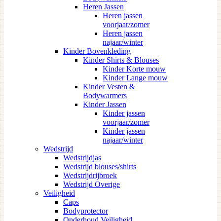
Heren Jassen
Heren jassen
voorjaar/zomer
Heren jassen
najaar/winter
Kinder Bovenkleding
Kinder Shirts & Blouses
Kinder Korte mouw
Kinder Lange mouw
Kinder Vesten &
Bodywarmers
Kinder Jassen
Kinder jassen
voorjaar/zomer
Kinder jassen
najaar/winter
Wedstrijd
Wedstrijdjas
Wedstrijd blouses/shirts
Wedstrijdrijbroek
Wedstrijd Overige
Veiligheid
Caps
Bodyprotector
Onderhoud Veiligheid