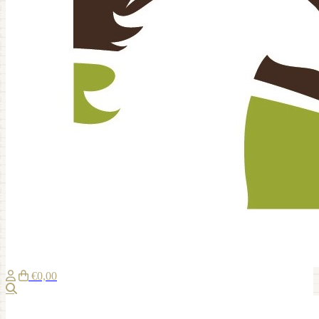
€0,00
Zoeken