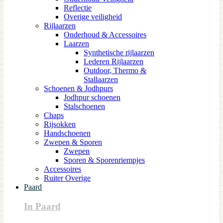
Reflectie
Overige veiligheid
Rijlaarzen
Onderhoud & Accessoires
Laarzen
Synthetische rijlaarzen
Lederen Rijlaarzen
Outdoor, Thermo &
Stallaarzen
Schoenen & Jodhpurs
Jodhpur schoenen
Stalschoenen
Chaps
Rijsokken
Handschoenen
Zwepen & Sporen
Zwepen
Sporen & Sporenriempjes
Accessoires
Ruiter Overige
Paard
In Paard