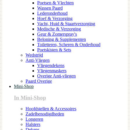
Poetsen & Vlechten
Wassen Paard
Lederonderhoud
Hoef & Verzorging
Vacht, Huid & Staartverzorging
Medische & Verzorging
Geur & Zomerspray's
Beloning & Supplementen
Toiletteren, Scheren & Onderhoud
Poetskisten & Sets
Wedstrijd
Anti-Vliegen
Vliegendekens
Vliegenmaskers
Overige Anti-vliegen
Paard Overige
Mini-Shop
In Mini-Shop
Hoofdstellen & Accessoires
Zadelbenodigdheden
Longeren
Halsters
Dekens