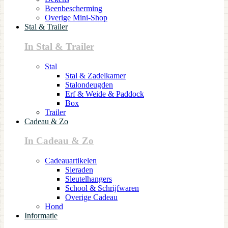
Beenbescherming
Overige Mini-Shop
Stal & Trailer
In Stal & Trailer
Stal
Stal & Zadelkamer
Stalondeugden
Erf & Weide & Paddock
Box
Trailer
Cadeau & Zo
In Cadeau & Zo
Cadeauartikelen
Sieraden
Sleutelhangers
School & Schrijfwaren
Overige Cadeau
Hond
Informatie