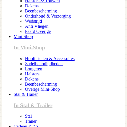
Halsters & Touwen
Dekens
Beenbescherming
Onderhoud & Verzorging
Wedstrijd
Anti-Vliegen
Paard Overige
Mini-Shop
In Mini-Shop
Hoofdstellen & Accessoires
Zadelbenodigdheden
Longeren
Halsters
Dekens
Beenbescherming
Overige Mini-Shop
Stal & Trailer
In Stal & Trailer
Stal
Trailer
Cadeau & Zo