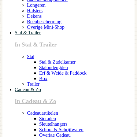
Longeren
Halsters
Dekens
Beenbescherming
Overige Mini-Shop
Stal & Trailer
In Stal & Trailer
Stal
Stal & Zadelkamer
Stalondeugden
Erf & Weide & Paddock
Box
Trailer
Cadeau & Zo
In Cadeau & Zo
Cadeauartikelen
Sieraden
Sleutelhangers
School & Schrijfwaren
Overige Cadeau