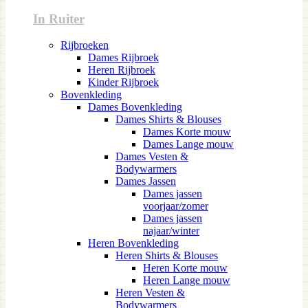
In Ruiter
Rijbroeken
Dames Rijbroek
Heren Rijbroek
Kinder Rijbroek
Bovenkleding
Dames Bovenkleding
Dames Shirts & Blouses
Dames Korte mouw
Dames Lange mouw
Dames Vesten &
Bodywarmers
Dames Jassen
Dames jassen
voorjaar/zomer
Dames jassen
najaar/winter
Heren Bovenkleding
Heren Shirts & Blouses
Heren Korte mouw
Heren Lange mouw
Heren Vesten &
Bodywarmers