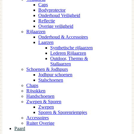
Caps
Bodyprotector
Onderhoud Veiligheid
Reflectie
Overige veiligheid
Rijlaarzen
Onderhoud & Accessoires
Laarzen
Synthetische rijlaarzen
Lederen Rijlaarzen
Outdoor, Thermo &
Stallaarzen
Schoenen & Jodhpurs
Jodhpur schoenen
Stalschoenen
Chaps
Rijsokken
Handschoenen
Zwepen & Sporen
Zwepen
Sporen & Sporenriempjes
Accessoires
Ruiter Overige
Paard