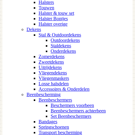
Halsters
Touwen
Halster & touw set
Halster Bontjes
Halster overige
Dekens
Stal & Outdoordekens
Outdoordekens
Staldekens
Onderdekens
Zomerdekens
Zweetdekens
Uitrijdekens
Vliegendekens
Vliegenmaskers
Losse halsdelen
Accessoires & Onderdelen
Beenbescherming
Beenbeschermers
Beschermers voorbeen
Beenbeschermers achterbeen
Set Beenbeschermers
Bandages
Springschoenen
Transport bescherming