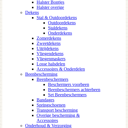
Halster Bontjes
Halster overige
Dekens
Stal & Outdoordekens
Outdoordekens
Staldekens
Onderdekens
Zomerdekens
Zweetdekens
Uitrijdekens
Vliegendekens
Vliegenmaskers
Losse halsdelen
Accessoires & Onderdelen
Beenbescherming
Beenbeschermers
Beschermers voorbeen
Beenbeschermers achterbeen
Set Beenbeschermers
Bandages
Springschoenen
Transport bescherming
Overige bescherming &
Accessoires
Onderhoud & Verzorging