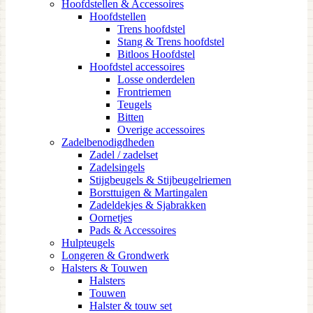
Hoofdstellen & Accessoires
Hoofdstellen
Trens hoofdstel
Stang & Trens hoofdstel
Bitloos Hoofdstel
Hoofdstel accessoires
Losse onderdelen
Frontriemen
Teugels
Bitten
Overige accessoires
Zadelbenodigdheden
Zadel / zadelset
Zadelsingels
Stijgbeugels & Stijbeugelriemen
Borsttuigen & Martingalen
Zadeldekjes & Sjabrakken
Oornetjes
Pads & Accessoires
Hulpteugels
Longeren & Grondwerk
Halsters & Touwen
Halsters
Touwen
Halster & touw set