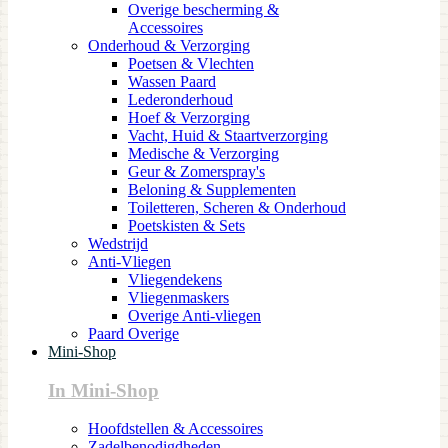
Overige bescherming &
Accessoires
Onderhoud & Verzorging
Poetsen & Vlechten
Wassen Paard
Lederonderhoud
Hoef & Verzorging
Vacht, Huid & Staartverzorging
Medische & Verzorging
Geur & Zomerspray's
Beloning & Supplementen
Toiletteren, Scheren & Onderhoud
Poetskisten & Sets
Wedstrijd
Anti-Vliegen
Vliegendekens
Vliegenmaskers
Overige Anti-vliegen
Paard Overige
Mini-Shop
In Mini-Shop
Hoofdstellen & Accessoires
Zadelbenodigdheden