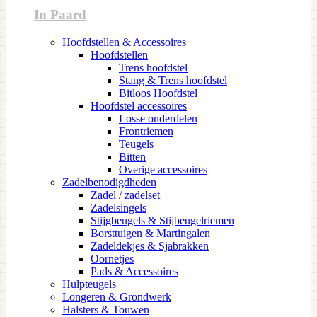
In Paard
Hoofdstellen & Accessoires
Hoofdstellen
Trens hoofdstel
Stang & Trens hoofdstel
Bitloos Hoofdstel
Hoofdstel accessoires
Losse onderdelen
Frontriemen
Teugels
Bitten
Overige accessoires
Zadelbenodigdheden
Zadel / zadelset
Zadelsingels
Stijgbeugels & Stijbeugelriemen
Borsttuigen & Martingalen
Zadeldekjes & Sjabrakken
Oornetjes
Pads & Accessoires
Hulpteugels
Longeren & Grondwerk
Halsters & Touwen