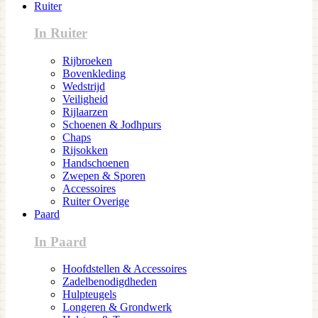
Ruiter
In Ruiter
Rijbroeken
Bovenkleding
Wedstrijd
Veiligheid
Rijlaarzen
Schoenen & Jodhpurs
Chaps
Rijsokken
Handschoenen
Zwepen & Sporen
Accessoires
Ruiter Overige
Paard
In Paard
Hoofdstellen & Accessoires
Zadelbenodigdheden
Hulpteugels
Longeren & Grondwerk