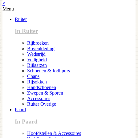
×
Menu
Ruiter
In Ruiter
Rijbroeken
Bovenkleding
Wedstrijd
Veiligheid
Rijlaarzen
Schoenen & Jodhpurs
Chaps
Rijsokken
Handschoenen
Zwepen & Sporen
Accessoires
Ruiter Overige
Paard
In Paard
Hoofdstellen & Accessoires