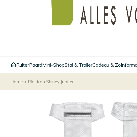
Ruiter
Paard
Mini-Shop
Stal & Trailer
Cadeau & Zo
Informa
Home
>
Plastron Shiney Jupiter