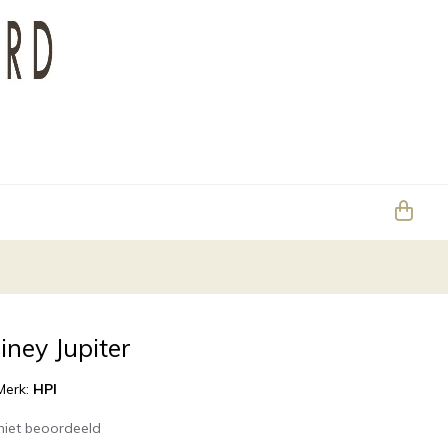
iney Jupiter
Merk:
HPI
niet beoordeeld