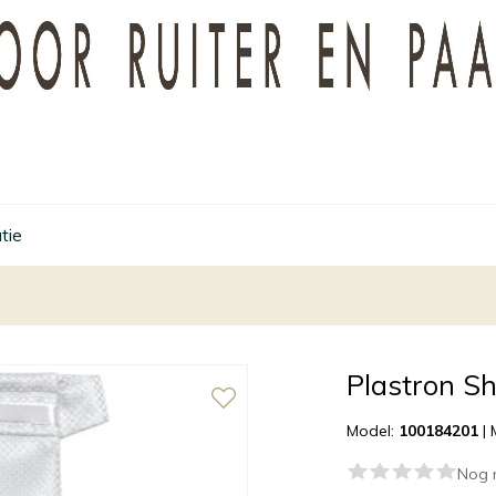
tie
Plastron Sh
Model:
100184201
|
Nog 