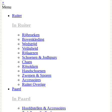
×
Menu
Ruiter
In Ruiter
Rijbroeken
Bovenkleding
Wedstrijd
Veiligheid
Rijlaarzen
Schoenen & Jodhpurs
Chaps
Rijsokken
Handschoenen
Zwepen & Sporen
Accessoires
Ruiter Overige
Paard
In Paard
Hoofdstellen & Accessoires