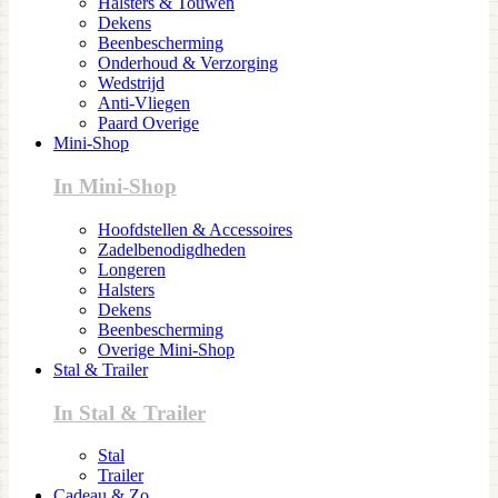
Halsters & Touwen
Dekens
Beenbescherming
Onderhoud & Verzorging
Wedstrijd
Anti-Vliegen
Paard Overige
Mini-Shop
In Mini-Shop
Hoofdstellen & Accessoires
Zadelbenodigdheden
Longeren
Halsters
Dekens
Beenbescherming
Overige Mini-Shop
Stal & Trailer
In Stal & Trailer
Stal
Trailer
Cadeau & Zo