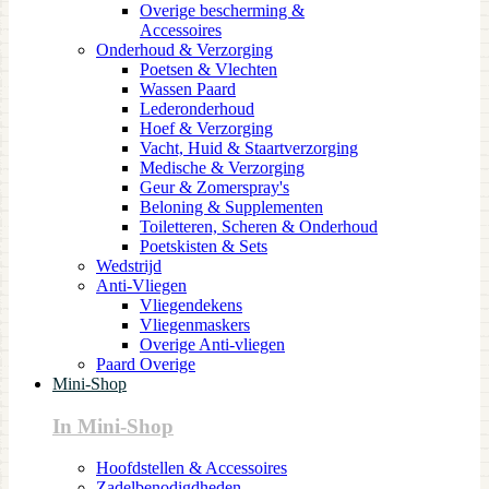
Overige bescherming &
Accessoires
Onderhoud & Verzorging
Poetsen & Vlechten
Wassen Paard
Lederonderhoud
Hoef & Verzorging
Vacht, Huid & Staartverzorging
Medische & Verzorging
Geur & Zomerspray's
Beloning & Supplementen
Toiletteren, Scheren & Onderhoud
Poetskisten & Sets
Wedstrijd
Anti-Vliegen
Vliegendekens
Vliegenmaskers
Overige Anti-vliegen
Paard Overige
Mini-Shop
In Mini-Shop
Hoofdstellen & Accessoires
Zadelbenodigdheden