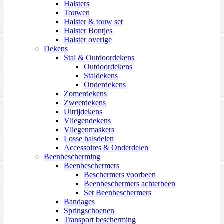
Halsters
Touwen
Halster & touw set
Halster Bontjes
Halster overige
Dekens
Stal & Outdoordekens
Outdoordekens
Staldekens
Onderdekens
Zomerdekens
Zweetdekens
Uitrijdekens
Vliegendekens
Vliegenmaskers
Losse halsdelen
Accessoires & Onderdelen
Beenbescherming
Beenbeschermers
Beschermers voorbeen
Beenbeschermers achterbeen
Set Beenbeschermers
Bandages
Springschoenen
Transport bescherming