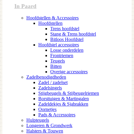
In Paard
Hoofdstellen & Accessoires
Hoofdstellen
Trens hoofdstel
Stang & Trens hoofdstel
Bitloos Hoofdstel
Hoofdstel accessoires
Losse onderdelen
Frontriemen
Teugels
Bitten
Overige accessoires
Zadelbenodigdheden
Zadel / zadelset
Zadelsingels
Stijgbeugels & Stijbeugelriemen
Borsttuigen & Martingalen
Zadeldekjes & Sjabrakken
Oornetjes
Pads & Accessoires
Hulpteugels
Longeren & Grondwerk
Halsters & Touwen