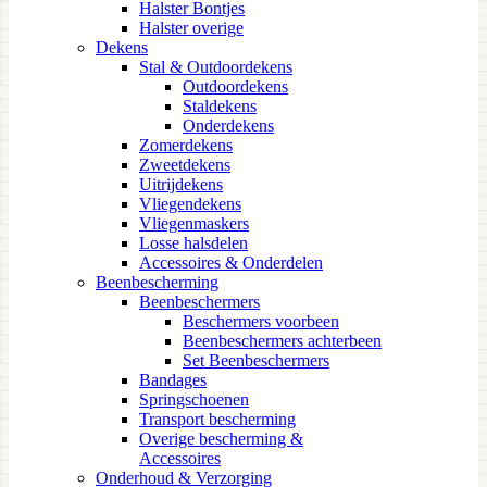
Halster Bontjes
Halster overige
Dekens
Stal & Outdoordekens
Outdoordekens
Staldekens
Onderdekens
Zomerdekens
Zweetdekens
Uitrijdekens
Vliegendekens
Vliegenmaskers
Losse halsdelen
Accessoires & Onderdelen
Beenbescherming
Beenbeschermers
Beschermers voorbeen
Beenbeschermers achterbeen
Set Beenbeschermers
Bandages
Springschoenen
Transport bescherming
Overige bescherming &
Accessoires
Onderhoud & Verzorging