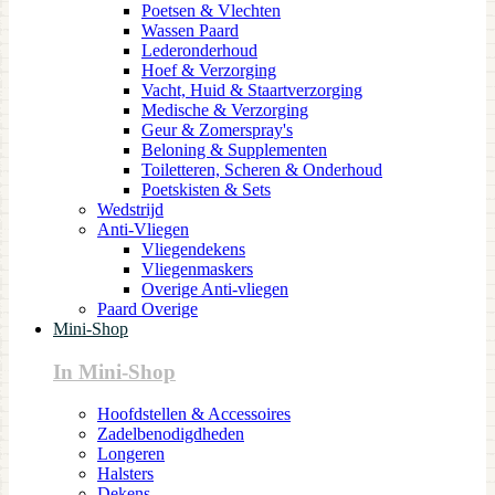
Poetsen & Vlechten
Wassen Paard
Lederonderhoud
Hoef & Verzorging
Vacht, Huid & Staartverzorging
Medische & Verzorging
Geur & Zomerspray's
Beloning & Supplementen
Toiletteren, Scheren & Onderhoud
Poetskisten & Sets
Wedstrijd
Anti-Vliegen
Vliegendekens
Vliegenmaskers
Overige Anti-vliegen
Paard Overige
Mini-Shop
In Mini-Shop
Hoofdstellen & Accessoires
Zadelbenodigdheden
Longeren
Halsters
Dekens