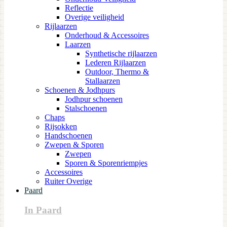
Reflectie
Overige veiligheid
Rijlaarzen
Onderhoud & Accessoires
Laarzen
Synthetische rijlaarzen
Lederen Rijlaarzen
Outdoor, Thermo &
Stallaarzen
Schoenen & Jodhpurs
Jodhpur schoenen
Stalschoenen
Chaps
Rijsokken
Handschoenen
Zwepen & Sporen
Zwepen
Sporen & Sporenriempjes
Accessoires
Ruiter Overige
Paard
In Paard