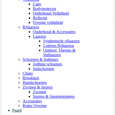
Caps
Bodyprotector
Onderhoud Veiligheid
Reflectie
Overige veiligheid
Rijlaarzen
Onderhoud & Accessoires
Laarzen
Synthetische rijlaarzen
Lederen Rijlaarzen
Outdoor, Thermo &
Stallaarzen
Schoenen & Jodhpurs
Jodhpur schoenen
Stalschoenen
Chaps
Rijsokken
Handschoenen
Zwepen & Sporen
Zwepen
Sporen & Sporenriempjes
Accessoires
Ruiter Overige
Paard