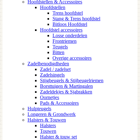
Hoofdstellen & Accessoires
Hoofdstellen
Trens hoofdstel
Stang & Trens hoofdstel
Bitloos Hoofdstel
Hoofdstel accessoires
Losse onderdelen
Frontriemen
Teugels
Bitten
Overige accessoires
Zadelbenodigdheden
Zadel / zadelset
Zadelsingels
Stijgbeugels & Stijbeugelriemen
Borsttuigen & Martingalen
Zadeldekjes & Sjabrakken
Oornetjes
Pads & Accessoires
Hulpteugels
Longeren & Grondwerk
Halsters & Touwen
Halsters
Touwen
Halster & touw set