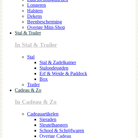
Longeren
Halsters
Dekens
Beenbescherming
Overige Mini-Shop
Stal & Trailer
In Stal & Trailer
Stal
Stal & Zadelkamer
Stalondeugden
Erf & Weide & Paddock
Box
Trailer
Cadeau & Zo
In Cadeau & Zo
Cadeauartikelen
Sieraden
Sleutelhangers
School & Schrijfwaren
Overige Cadeau