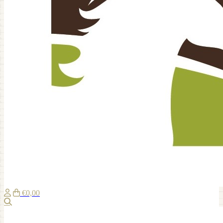
€0,00
Zoeken