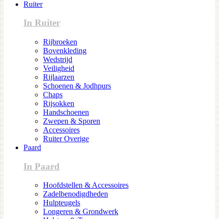
Ruiter
In Ruiter
Rijbroeken
Bovenkleding
Wedstrijd
Veiligheid
Rijlaarzen
Schoenen & Jodhpurs
Chaps
Rijsokken
Handschoenen
Zwepen & Sporen
Accessoires
Ruiter Overige
Paard
In Paard
Hoofdstellen & Accessoires
Zadelbenodigdheden
Hulpteugels
Longeren & Grondwerk