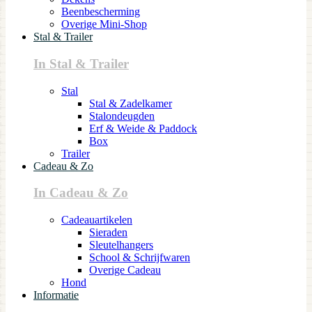
Beenbescherming
Overige Mini-Shop
Stal & Trailer
In Stal & Trailer
Stal
Stal & Zadelkamer
Stalondeugden
Erf & Weide & Paddock
Box
Trailer
Cadeau & Zo
In Cadeau & Zo
Cadeauartikelen
Sieraden
Sleutelhangers
School & Schrijfwaren
Overige Cadeau
Hond
Informatie