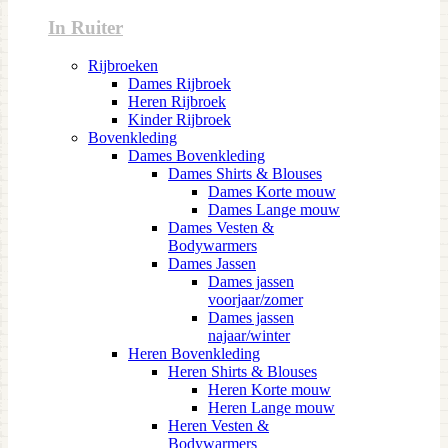
In Ruiter
Rijbroeken
Dames Rijbroek
Heren Rijbroek
Kinder Rijbroek
Bovenkleding
Dames Bovenkleding
Dames Shirts & Blouses
Dames Korte mouw
Dames Lange mouw
Dames Vesten &
Bodywarmers
Dames Jassen
Dames jassen
voorjaar/zomer
Dames jassen
najaar/winter
Heren Bovenkleding
Heren Shirts & Blouses
Heren Korte mouw
Heren Lange mouw
Heren Vesten &
Bodywarmers