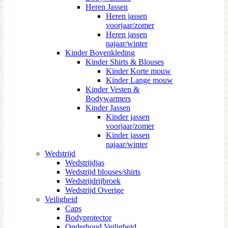
Heren Jassen
Heren jassen
voorjaar/zomer
Heren jassen
najaar/winter
Kinder Bovenkleding
Kinder Shirts & Blouses
Kinder Korte mouw
Kinder Lange mouw
Kinder Vesten &
Bodywarmers
Kinder Jassen
Kinder jassen
voorjaar/zomer
Kinder jassen
najaar/winter
Wedstrijd
Wedstrijdjas
Wedstrijd blouses/shirts
Wedstrijdrijbroek
Wedstrijd Overige
Veiligheid
Caps
Bodyprotector
Onderhoud Veiligheid