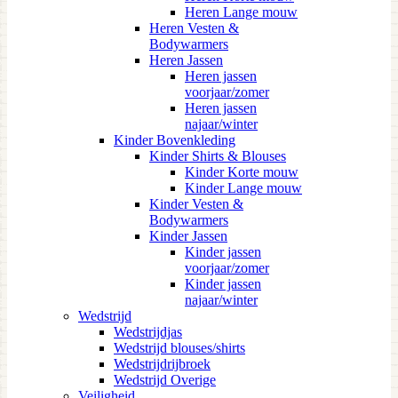
Heren Lange mouw
Heren Vesten &
Bodywarmers
Heren Jassen
Heren jassen
voorjaar/zomer
Heren jassen
najaar/winter
Kinder Bovenkleding
Kinder Shirts & Blouses
Kinder Korte mouw
Kinder Lange mouw
Kinder Vesten &
Bodywarmers
Kinder Jassen
Kinder jassen
voorjaar/zomer
Kinder jassen
najaar/winter
Wedstrijd
Wedstrijdjas
Wedstrijd blouses/shirts
Wedstrijdrijbroek
Wedstrijd Overige
Veiligheid