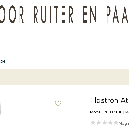
tie
Plastron A
Model:
76003106
|
M
Nog 