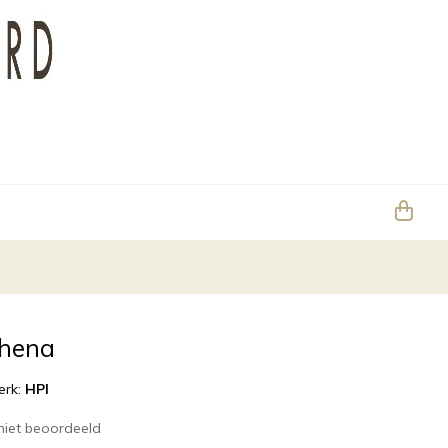
thena
erk:
HPI
niet beoordeeld