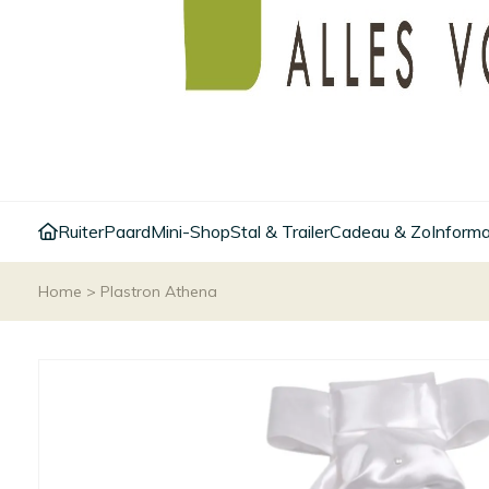
Ruiter
Paard
Mini-Shop
Stal & Trailer
Cadeau & Zo
Informa
Home
>
Plastron Athena