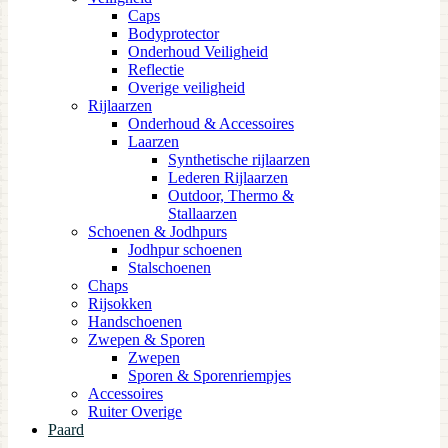
Caps
Bodyprotector
Onderhoud Veiligheid
Reflectie
Overige veiligheid
Rijlaarzen
Onderhoud & Accessoires
Laarzen
Synthetische rijlaarzen
Lederen Rijlaarzen
Outdoor, Thermo &
Stallaarzen
Schoenen & Jodhpurs
Jodhpur schoenen
Stalschoenen
Chaps
Rijsokken
Handschoenen
Zwepen & Sporen
Zwepen
Sporen & Sporenriempjes
Accessoires
Ruiter Overige
Paard