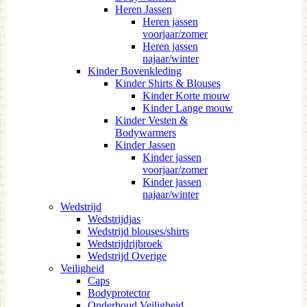
Heren Jassen
Heren jassen
voorjaar/zomer
Heren jassen
najaar/winter
Kinder Bovenkleding
Kinder Shirts & Blouses
Kinder Korte mouw
Kinder Lange mouw
Kinder Vesten &
Bodywarmers
Kinder Jassen
Kinder jassen
voorjaar/zomer
Kinder jassen
najaar/winter
Wedstrijd
Wedstrijdjas
Wedstrijd blouses/shirts
Wedstrijdrijbroek
Wedstrijd Overige
Veiligheid
Caps
Bodyprotector
Onderhoud Veiligheid