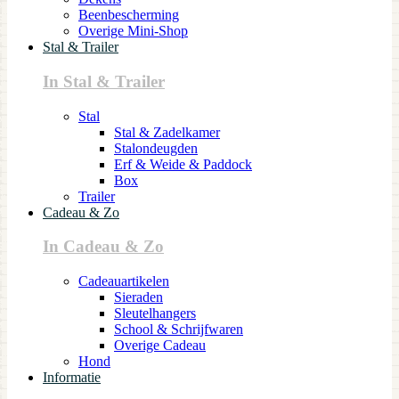
Beenbescherming
Overige Mini-Shop
Stal & Trailer
In Stal & Trailer
Stal
Stal & Zadelkamer
Stalondeugden
Erf & Weide & Paddock
Box
Trailer
Cadeau & Zo
In Cadeau & Zo
Cadeauartikelen
Sieraden
Sleutelhangers
School & Schrijfwaren
Overige Cadeau
Hond
Informatie