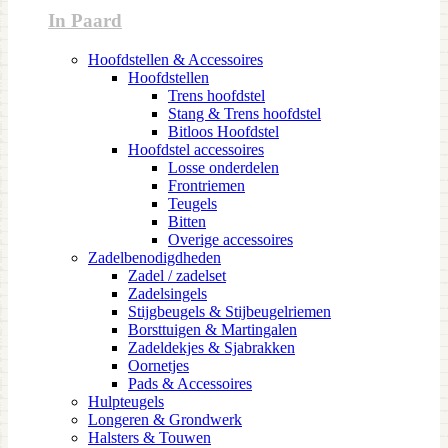
In Paard
Hoofdstellen & Accessoires
Hoofdstellen
Trens hoofdstel
Stang & Trens hoofdstel
Bitloos Hoofdstel
Hoofdstel accessoires
Losse onderdelen
Frontriemen
Teugels
Bitten
Overige accessoires
Zadelbenodigdheden
Zadel / zadelset
Zadelsingels
Stijgbeugels & Stijbeugelriemen
Borsttuigen & Martingalen
Zadeldekjes & Sjabrakken
Oornetjes
Pads & Accessoires
Hulpteugels
Longeren & Grondwerk
Halsters & Touwen