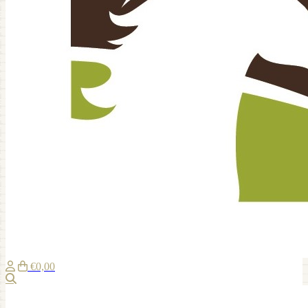
€0,00
Zoeken