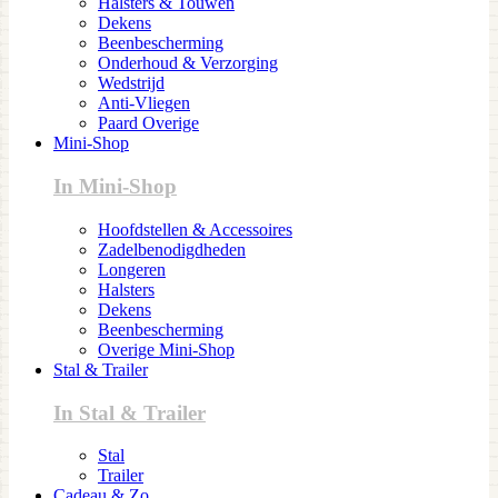
Halsters & Touwen
Dekens
Beenbescherming
Onderhoud & Verzorging
Wedstrijd
Anti-Vliegen
Paard Overige
Mini-Shop
In Mini-Shop
Hoofdstellen & Accessoires
Zadelbenodigdheden
Longeren
Halsters
Dekens
Beenbescherming
Overige Mini-Shop
Stal & Trailer
In Stal & Trailer
Stal
Trailer
Cadeau & Zo