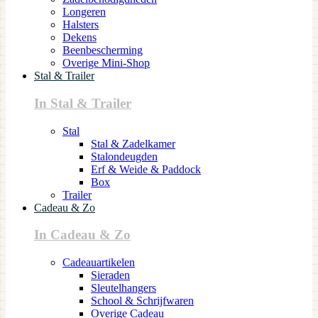
Longeren
Halsters
Dekens
Beenbescherming
Overige Mini-Shop
Stal & Trailer
In Stal & Trailer
Stal
Stal & Zadelkamer
Stalondeugden
Erf & Weide & Paddock
Box
Trailer
Cadeau & Zo
In Cadeau & Zo
Cadeauartikelen
Sieraden
Sleutelhangers
School & Schrijfwaren
Overige Cadeau