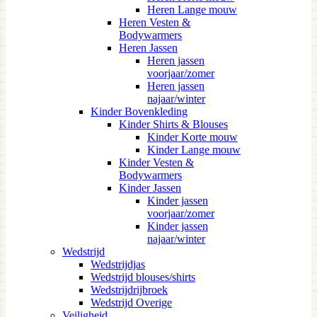
Heren Lange mouw
Heren Vesten &
Bodywarmers
Heren Jassen
Heren jassen
voorjaar/zomer
Heren jassen
najaar/winter
Kinder Bovenkleding
Kinder Shirts & Blouses
Kinder Korte mouw
Kinder Lange mouw
Kinder Vesten &
Bodywarmers
Kinder Jassen
Kinder jassen
voorjaar/zomer
Kinder jassen
najaar/winter
Wedstrijd
Wedstrijdjas
Wedstrijd blouses/shirts
Wedstrijdrijbroek
Wedstrijd Overige
Veiligheid