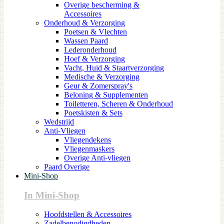
Overige bescherming &
Accessoires
Onderhoud & Verzorging
Poetsen & Vlechten
Wassen Paard
Lederonderhoud
Hoef & Verzorging
Vacht, Huid & Staartverzorging
Medische & Verzorging
Geur & Zomerspray's
Beloning & Supplementen
Toiletteren, Scheren & Onderhoud
Poetskisten & Sets
Wedstrijd
Anti-Vliegen
Vliegendekens
Vliegenmaskers
Overige Anti-vliegen
Paard Overige
Mini-Shop
In Mini-Shop
Hoofdstellen & Accessoires
Zadelbenodigdheden