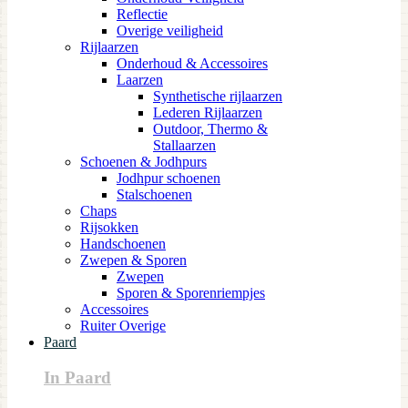
Reflectie
Overige veiligheid
Rijlaarzen
Onderhoud & Accessoires
Laarzen
Synthetische rijlaarzen
Lederen Rijlaarzen
Outdoor, Thermo &
Stallaarzen
Schoenen & Jodhpurs
Jodhpur schoenen
Stalschoenen
Chaps
Rijsokken
Handschoenen
Zwepen & Sporen
Zwepen
Sporen & Sporenriempjes
Accessoires
Ruiter Overige
Paard
In Paard