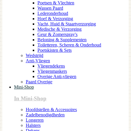
Poetsen & Vlechten
Wassen Paard
Lederonderhoud
Hoef & Verzorging
Vacht, Huid & Staartverzorging
Medische & Verzorging
Geur & Zomerspray's
Beloning & Supplementen
Toiletteren, Scheren & Onderhoud
Poetskisten & Sets
Wedstrijd
Anti-Vliegen
Vliegendekens
Vliegenmaskers
Overige Anti-vliegen
Paard Overige
Mini-Shop
In Mini-Shop
Hoofdstellen & Accessoires
Zadelbenodigdheden
Longeren
Halsters
Dekens