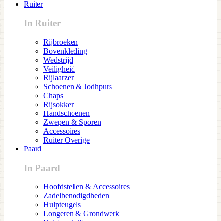
Ruiter
In Ruiter
Rijbroeken
Bovenkleding
Wedstrijd
Veiligheid
Rijlaarzen
Schoenen & Jodhpurs
Chaps
Rijsokken
Handschoenen
Zwepen & Sporen
Accessoires
Ruiter Overige
Paard
In Paard
Hoofdstellen & Accessoires
Zadelbenodigdheden
Hulpteugels
Longeren & Grondwerk