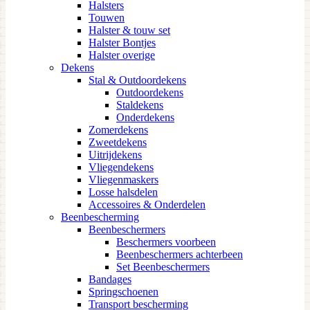
Halsters
Touwen
Halster & touw set
Halster Bontjes
Halster overige
Dekens
Stal & Outdoordekens
Outdoordekens
Staldekens
Onderdekens
Zomerdekens
Zweetdekens
Uitrijdekens
Vliegendekens
Vliegenmaskers
Losse halsdelen
Accessoires & Onderdelen
Beenbescherming
Beenbeschermers
Beschermers voorbeen
Beenbeschermers achterbeen
Set Beenbeschermers
Bandages
Springschoenen
Transport bescherming