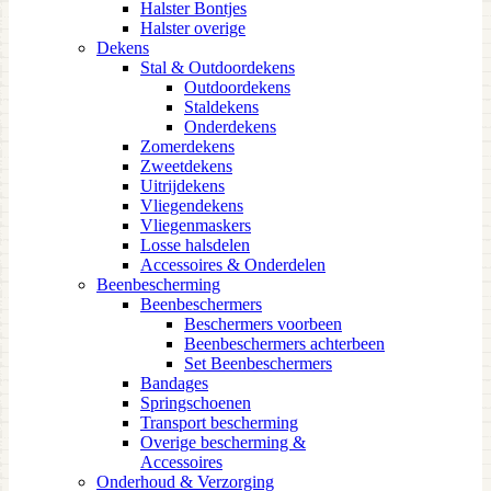
Halster Bontjes
Halster overige
Dekens
Stal & Outdoordekens
Outdoordekens
Staldekens
Onderdekens
Zomerdekens
Zweetdekens
Uitrijdekens
Vliegendekens
Vliegenmaskers
Losse halsdelen
Accessoires & Onderdelen
Beenbescherming
Beenbeschermers
Beschermers voorbeen
Beenbeschermers achterbeen
Set Beenbeschermers
Bandages
Springschoenen
Transport bescherming
Overige bescherming &
Accessoires
Onderhoud & Verzorging