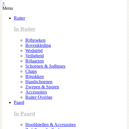
×
Menu
Ruiter
In Ruiter
Rijbroeken
Bovenkleding
Wedstrijd
Veiligheid
Rijlaarzen
Schoenen & Jodhpurs
Chaps
Rijsokken
Handschoenen
Zwepen & Sporen
Accessoires
Ruiter Overige
Paard
In Paard
Hoofdstellen & Accessoires