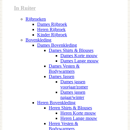
In Ruiter
Rijbroeken
Dames Rijbroek
Heren Rijbroek
Kinder Rijbroek
Bovenkleding
Dames Bovenkleding
Dames Shirts & Blouses
Dames Korte mouw
Dames Lange mouw
Dames Vesten &
Bodywarmers
Dames Jassen
Dames jassen
voorjaar/zomer
Dames jassen
najaar/winter
Heren Bovenkleding
Heren Shirts & Blouses
Heren Korte mouw
Heren Lange mouw
Heren Vesten &
Bodywarmers