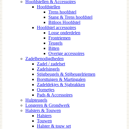
Hoofdstellen & Accessoires
Hoofdstellen
Trens hoofdstel
Stang & Trens hoofdstel
Bitloos Hoofdstel
Hoofdstel accessoires
Losse onderdelen
Frontriemen
Teugels
Bitten
Overige accessoires
Zadelbenodigdheden
Zadel / zadelset
Zadelsingels
Stijgbeugels & Stijbeugelriemen
Borsttuigen & Martingalen
Zadeldekjes & Sjabrakken
Oornetjes
Pads & Accessoires
Hulpteugels
Longeren & Grondwerk
Halsters & Touwen
Halsters
Touwen
Halster & touw set