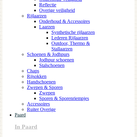
Reflectie
Overige veiligheid
Rijlaarzen
Onderhoud & Accessoires
Laarzen
Synthetische rijlaarzen
Lederen Rijlaarzen
Outdoor, Thermo &
Stallaarzen
Schoenen & Jodhpurs
Jodhpur schoenen
Stalschoenen
Chaps
Rijsokken
Handschoenen
Zwepen & Sporen
Zwepen
Sporen & Sporenriempjes
Accessoires
Ruiter Overige
Paard
In Paard