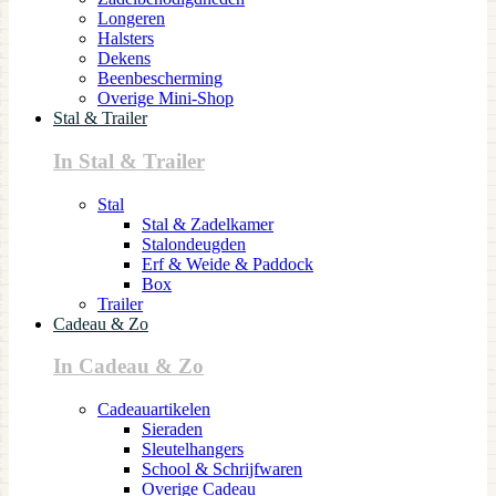
Longeren
Halsters
Dekens
Beenbescherming
Overige Mini-Shop
Stal & Trailer
In Stal & Trailer
Stal
Stal & Zadelkamer
Stalondeugden
Erf & Weide & Paddock
Box
Trailer
Cadeau & Zo
In Cadeau & Zo
Cadeauartikelen
Sieraden
Sleutelhangers
School & Schrijfwaren
Overige Cadeau