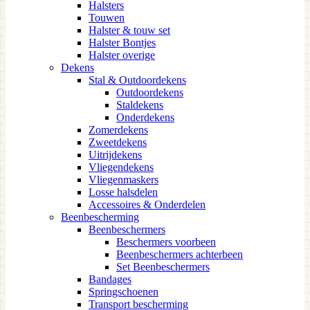
Halsters
Touwen
Halster & touw set
Halster Bontjes
Halster overige
Dekens
Stal & Outdoordekens
Outdoordekens
Staldekens
Onderdekens
Zomerdekens
Zweetdekens
Uitrijdekens
Vliegendekens
Vliegenmaskers
Losse halsdelen
Accessoires & Onderdelen
Beenbescherming
Beenbeschermers
Beschermers voorbeen
Beenbeschermers achterbeen
Set Beenbeschermers
Bandages
Springschoenen
Transport bescherming