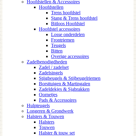
Hoofdstellen & Accessoires
Hoofdstellen
Trens hoofdstel
Stang & Trens hoofdstel
Bitloos Hoofdstel
Hoofdstel accessoires
Losse onderdelen
Frontriemen
Teugels
Bitten
Overige accessoires
Zadelbenodigdheden
Zadel / zadelset
Zadelsingels
Stijgbeugels & Stijbeugelriemen
Borsttuigen & Martingalen
Zadeldekjes & Sjabrakken
Oornetjes
Pads & Accessoires
Hulpteugels
Longeren & Grondwerk
Halsters & Touwen
Halsters
Touwen
Halster & touw set