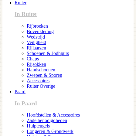
Ruiter
In Ruiter
Rijbroeken
Bovenkleding
Wedstrijd
Veiligheid
Rijlaarzen
Schoenen & Jodhpurs
Chaps
Rijsokken
Handschoenen
Zwepen & Sporen
Accessoires
Ruiter Overige
Paard
In Paard
Hoofdstellen & Accessoires
Zadelbenodigdheden
Hulpteugels
Longeren & Grondwerk