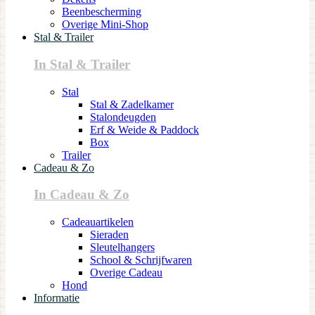
Beenbescherming
Overige Mini-Shop
Stal & Trailer
In Stal & Trailer
Stal
Stal & Zadelkamer
Stalondeugden
Erf & Weide & Paddock
Box
Trailer
Cadeau & Zo
In Cadeau & Zo
Cadeauartikelen
Sieraden
Sleutelhangers
School & Schrijfwaren
Overige Cadeau
Hond
Informatie