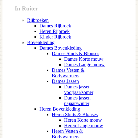
In Ruiter
Rijbroeken
Dames Rijbroek
Heren Rijbroek
Kinder Rijbroek
Bovenkleding
Dames Bovenkleding
Dames Shirts & Blouses
Dames Korte mouw
Dames Lange mouw
Dames Vesten &
Bodywarmers
Dames Jassen
Dames jassen
voorjaar/zomer
Dames jassen
najaar/winter
Heren Bovenkleding
Heren Shirts & Blouses
Heren Korte mouw
Heren Lange mouw
Heren Vesten &
Bodywarmers