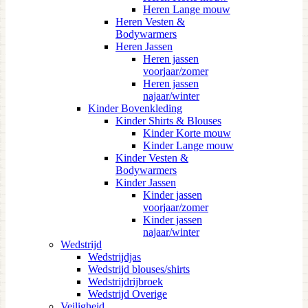
Heren Lange mouw
Heren Vesten &
Bodywarmers
Heren Jassen
Heren jassen
voorjaar/zomer
Heren jassen
najaar/winter
Kinder Bovenkleding
Kinder Shirts & Blouses
Kinder Korte mouw
Kinder Lange mouw
Kinder Vesten &
Bodywarmers
Kinder Jassen
Kinder jassen
voorjaar/zomer
Kinder jassen
najaar/winter
Wedstrijd
Wedstrijdjas
Wedstrijd blouses/shirts
Wedstrijdrijbroek
Wedstrijd Overige
Veiligheid