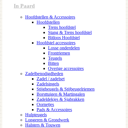
In Paard
Hoofdstellen & Accessoires
Hoofdstellen
Trens hoofdstel
Stang & Trens hoofdstel
Bitloos Hoofdstel
Hoofdstel accessoires
Losse onderdelen
Frontriemen
Teugels
Bitten
Overige accessoires
Zadelbenodigdheden
Zadel / zadelset
Zadelsingels
Stijgbeugels & Stijbeugelriemen
Borsttuigen & Martingalen
Zadeldekjes & Sjabrakken
Oornetjes
Pads & Accessoires
Hulpteugels
Longeren & Grondwerk
Halsters & Touwen