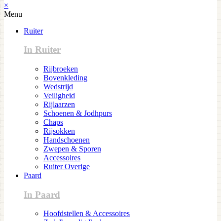
×
Menu
Ruiter
In Ruiter
Rijbroeken
Bovenkleding
Wedstrijd
Veiligheid
Rijlaarzen
Schoenen & Jodhpurs
Chaps
Rijsokken
Handschoenen
Zwepen & Sporen
Accessoires
Ruiter Overige
Paard
In Paard
Hoofdstellen & Accessoires