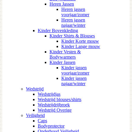
Heren Jassen
Heren jassen
voorjaar/zomer
Heren jassen
najaar/winter
Kinder Bovenkleding
Kinder Shirts & Blouses
Kinder Korte mouw
Kinder Lange mouw
Kinder Vesten &
Bodywarmers
Kinder Jassen
Kinder jassen
voorjaar/zomer
Kinder jassen
najaar/winter
Wedstrijd
Wedstrijdjas
Wedstrijd blouses/shirts
Wedstrijdrijbroek
Wedstrijd Overige
Veiligheid
Caps
Bodyprotector
Onderhoud Veiligheid