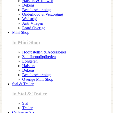
Halsters & Touwen
Dekens
Beenbescherming
Onderhoud & Verzorging
Wedstrijd
Anti-Vliegen
Paard Overige
Mini-Shop
In Mini-Shop
Hoofdstellen & Accessoires
Zadelbenodigdheden
Longeren
Halsters
Dekens
Beenbescherming
Overige Mini-Shop
Stal & Trailer
In Stal & Trailer
Stal
Trailer
Cadeau & Zo