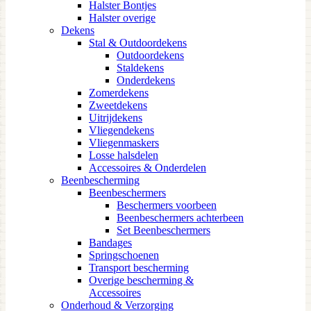
Halster Bontjes
Halster overige
Dekens
Stal & Outdoordekens
Outdoordekens
Staldekens
Onderdekens
Zomerdekens
Zweetdekens
Uitrijdekens
Vliegendekens
Vliegenmaskers
Losse halsdelen
Accessoires & Onderdelen
Beenbescherming
Beenbeschermers
Beschermers voorbeen
Beenbeschermers achterbeen
Set Beenbeschermers
Bandages
Springschoenen
Transport bescherming
Overige bescherming &
Accessoires
Onderhoud & Verzorging