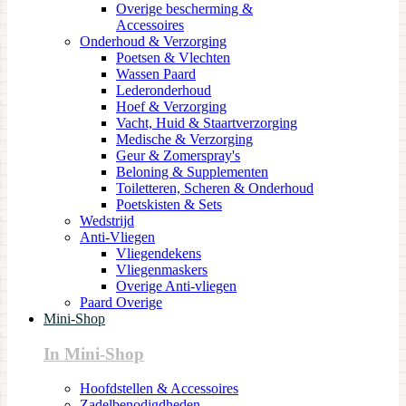
Overige bescherming &
Accessoires
Onderhoud & Verzorging
Poetsen & Vlechten
Wassen Paard
Lederonderhoud
Hoef & Verzorging
Vacht, Huid & Staartverzorging
Medische & Verzorging
Geur & Zomerspray's
Beloning & Supplementen
Toiletteren, Scheren & Onderhoud
Poetskisten & Sets
Wedstrijd
Anti-Vliegen
Vliegendekens
Vliegenmaskers
Overige Anti-vliegen
Paard Overige
Mini-Shop
In Mini-Shop
Hoofdstellen & Accessoires
Zadelbenodigdheden