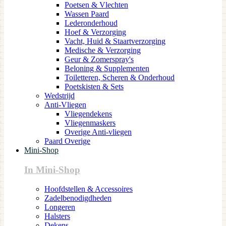
Poetsen & Vlechten
Wassen Paard
Lederonderhoud
Hoef & Verzorging
Vacht, Huid & Staartverzorging
Medische & Verzorging
Geur & Zomerspray's
Beloning & Supplementen
Toiletteren, Scheren & Onderhoud
Poetskisten & Sets
Wedstrijd
Anti-Vliegen
Vliegendekens
Vliegenmaskers
Overige Anti-vliegen
Paard Overige
Mini-Shop
In Mini-Shop
Hoofdstellen & Accessoires
Zadelbenodigdheden
Longeren
Halsters
Dekens