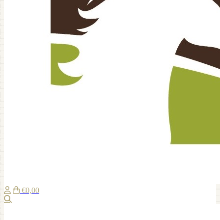
€0,00
Zoeken