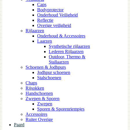
Caps
Bodyprotector
Onderhoud Veiligheid
Reflectie
Overige veiligheid
Rijlaarzen
Onderhoud & Accessoires
Laarzen
Synthetische rijlaarzen
Lederen Rijlaarzen
Outdoor, Thermo &
Stallaarzen
Schoenen & Jodhpurs
Jodhpur schoenen
Stalschoenen
Chaps
Rijsokken
Handschoenen
Zwepen & Sporen
Zwepen
Sporen & Sporenriempjes
Accessoires
Ruiter Overige
Paard