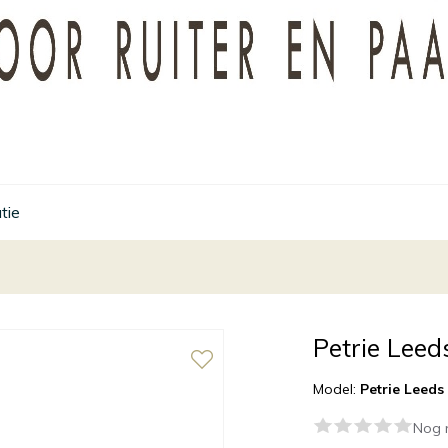
tie
Petrie Lee
Model:
Petrie Leeds
Nog 