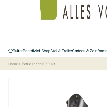
Ruiter
Paard
Mini-Shop
Stal & Trailer
Cadeau & Zo
Informa
Home
>
Petrie Leeds 8-39-49