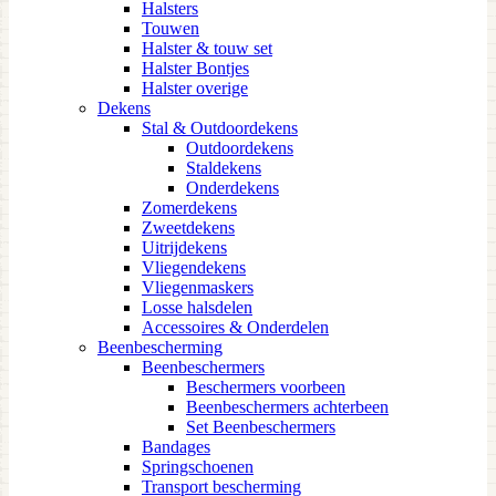
Halsters
Touwen
Halster & touw set
Halster Bontjes
Halster overige
Dekens
Stal & Outdoordekens
Outdoordekens
Staldekens
Onderdekens
Zomerdekens
Zweetdekens
Uitrijdekens
Vliegendekens
Vliegenmaskers
Losse halsdelen
Accessoires & Onderdelen
Beenbescherming
Beenbeschermers
Beschermers voorbeen
Beenbeschermers achterbeen
Set Beenbeschermers
Bandages
Springschoenen
Transport bescherming