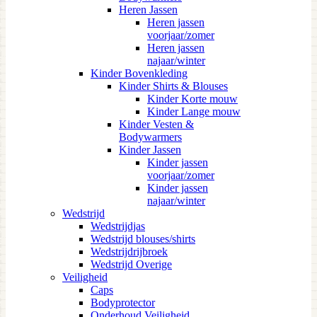
Heren Jassen
Heren jassen
voorjaar/zomer
Heren jassen
najaar/winter
Kinder Bovenkleding
Kinder Shirts & Blouses
Kinder Korte mouw
Kinder Lange mouw
Kinder Vesten &
Bodywarmers
Kinder Jassen
Kinder jassen
voorjaar/zomer
Kinder jassen
najaar/winter
Wedstrijd
Wedstrijdjas
Wedstrijd blouses/shirts
Wedstrijdrijbroek
Wedstrijd Overige
Veiligheid
Caps
Bodyprotector
Onderhoud Veiligheid