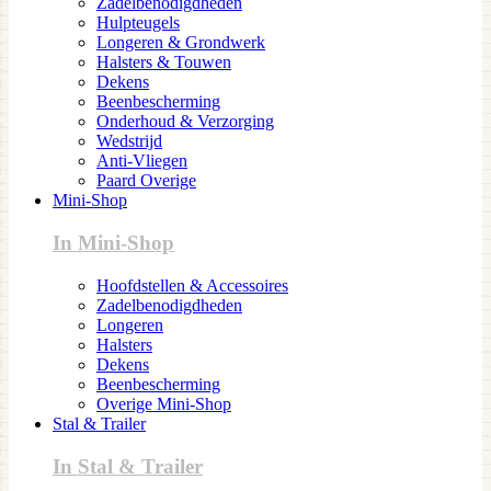
Zadelbenodigdheden
Hulpteugels
Longeren & Grondwerk
Halsters & Touwen
Dekens
Beenbescherming
Onderhoud & Verzorging
Wedstrijd
Anti-Vliegen
Paard Overige
Mini-Shop
In Mini-Shop
Hoofdstellen & Accessoires
Zadelbenodigdheden
Longeren
Halsters
Dekens
Beenbescherming
Overige Mini-Shop
Stal & Trailer
In Stal & Trailer