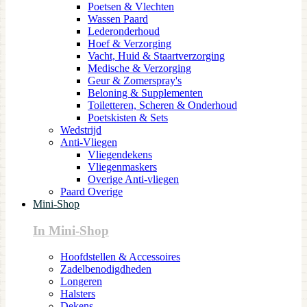
Poetsen & Vlechten
Wassen Paard
Lederonderhoud
Hoef & Verzorging
Vacht, Huid & Staartverzorging
Medische & Verzorging
Geur & Zomerspray's
Beloning & Supplementen
Toiletteren, Scheren & Onderhoud
Poetskisten & Sets
Wedstrijd
Anti-Vliegen
Vliegendekens
Vliegenmaskers
Overige Anti-vliegen
Paard Overige
Mini-Shop
In Mini-Shop
Hoofdstellen & Accessoires
Zadelbenodigdheden
Longeren
Halsters
Dekens