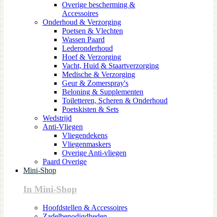
Overige bescherming &
Accessoires
Onderhoud & Verzorging
Poetsen & Vlechten
Wassen Paard
Lederonderhoud
Hoef & Verzorging
Vacht, Huid & Staartverzorging
Medische & Verzorging
Geur & Zomerspray's
Beloning & Supplementen
Toiletteren, Scheren & Onderhoud
Poetskisten & Sets
Wedstrijd
Anti-Vliegen
Vliegendekens
Vliegenmaskers
Overige Anti-vliegen
Paard Overige
Mini-Shop
In Mini-Shop
Hoofdstellen & Accessoires
Zadelbenodigdheden