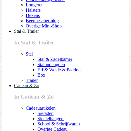
Longeren
Halsters
Dekens
Beenbescherming
Overige Mini-Shop
Stal & Trailer
In Stal & Trailer
Stal
Stal & Zadelkamer
Stalondeugden
Erf & Weide & Paddock
Box
Trailer
Cadeau & Zo
In Cadeau & Zo
Cadeauartikelen
Sieraden
Sleutelhangers
School & Schrijfwaren
Overige Cadeau