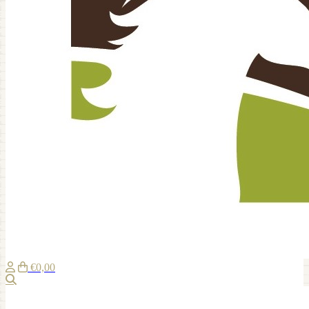
€0,00
Zoeken