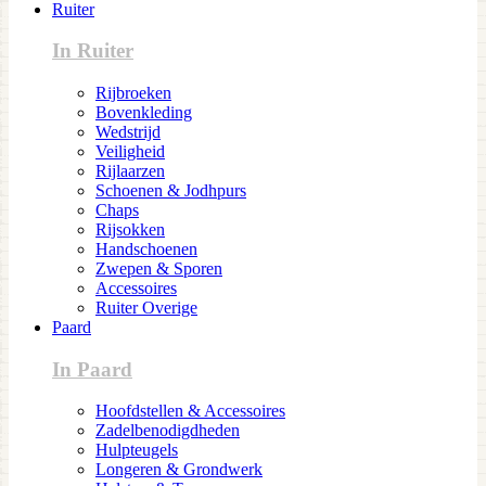
Ruiter
In Ruiter
Rijbroeken
Bovenkleding
Wedstrijd
Veiligheid
Rijlaarzen
Schoenen & Jodhpurs
Chaps
Rijsokken
Handschoenen
Zwepen & Sporen
Accessoires
Ruiter Overige
Paard
In Paard
Hoofdstellen & Accessoires
Zadelbenodigdheden
Hulpteugels
Longeren & Grondwerk