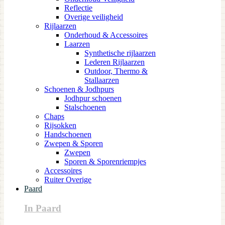
Reflectie
Overige veiligheid
Rijlaarzen
Onderhoud & Accessoires
Laarzen
Synthetische rijlaarzen
Lederen Rijlaarzen
Outdoor, Thermo &
Stallaarzen
Schoenen & Jodhpurs
Jodhpur schoenen
Stalschoenen
Chaps
Rijsokken
Handschoenen
Zwepen & Sporen
Zwepen
Sporen & Sporenriempjes
Accessoires
Ruiter Overige
Paard
In Paard