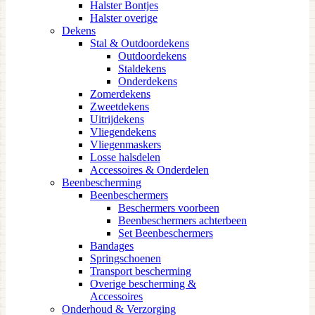
Halster Bontjes
Halster overige
Dekens
Stal & Outdoordekens
Outdoordekens
Staldekens
Onderdekens
Zomerdekens
Zweetdekens
Uitrijdekens
Vliegendekens
Vliegenmaskers
Losse halsdelen
Accessoires & Onderdelen
Beenbescherming
Beenbeschermers
Beschermers voorbeen
Beenbeschermers achterbeen
Set Beenbeschermers
Bandages
Springschoenen
Transport bescherming
Overige bescherming &
Accessoires
Onderhoud & Verzorging