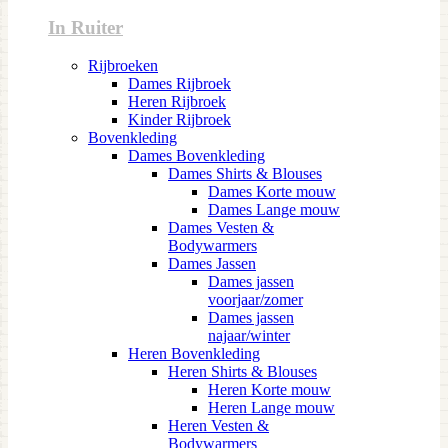
In Ruiter
Rijbroeken
Dames Rijbroek
Heren Rijbroek
Kinder Rijbroek
Bovenkleding
Dames Bovenkleding
Dames Shirts & Blouses
Dames Korte mouw
Dames Lange mouw
Dames Vesten &
Bodywarmers
Dames Jassen
Dames jassen
voorjaar/zomer
Dames jassen
najaar/winter
Heren Bovenkleding
Heren Shirts & Blouses
Heren Korte mouw
Heren Lange mouw
Heren Vesten &
Bodywarmers