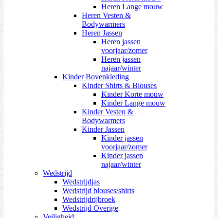
Heren Lange mouw
Heren Vesten &
Bodywarmers
Heren Jassen
Heren jassen
voorjaar/zomer
Heren jassen
najaar/winter
Kinder Bovenkleding
Kinder Shirts & Blouses
Kinder Korte mouw
Kinder Lange mouw
Kinder Vesten &
Bodywarmers
Kinder Jassen
Kinder jassen
voorjaar/zomer
Kinder jassen
najaar/winter
Wedstrijd
Wedstrijdjas
Wedstrijd blouses/shirts
Wedstrijdrijbroek
Wedstrijd Overige
Veiligheid