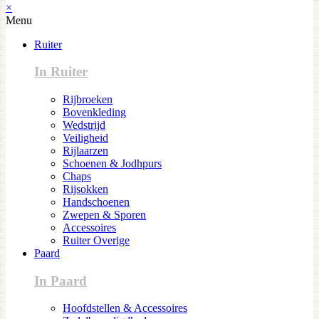
×
Menu
Ruiter
In Ruiter
Rijbroeken
Bovenkleding
Wedstrijd
Veiligheid
Rijlaarzen
Schoenen & Jodhpurs
Chaps
Rijsokken
Handschoenen
Zwepen & Sporen
Accessoires
Ruiter Overige
Paard
In Paard
Hoofdstellen & Accessoires