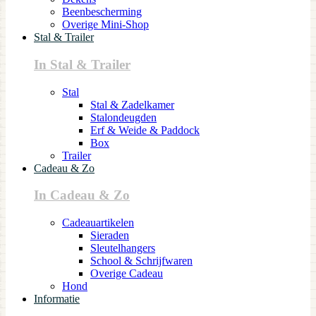
Beenbescherming
Overige Mini-Shop
Stal & Trailer
In Stal & Trailer
Stal
Stal & Zadelkamer
Stalondeugden
Erf & Weide & Paddock
Box
Trailer
Cadeau & Zo
In Cadeau & Zo
Cadeauartikelen
Sieraden
Sleutelhangers
School & Schrijfwaren
Overige Cadeau
Hond
Informatie