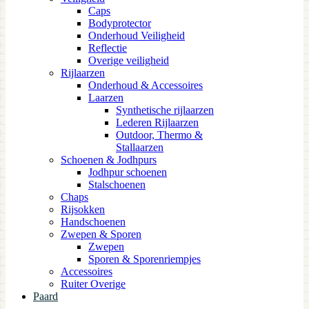
Caps
Bodyprotector
Onderhoud Veiligheid
Reflectie
Overige veiligheid
Rijlaarzen
Onderhoud & Accessoires
Laarzen
Synthetische rijlaarzen
Lederen Rijlaarzen
Outdoor, Thermo &
Stallaarzen
Schoenen & Jodhpurs
Jodhpur schoenen
Stalschoenen
Chaps
Rijsokken
Handschoenen
Zwepen & Sporen
Zwepen
Sporen & Sporenriempjes
Accessoires
Ruiter Overige
Paard