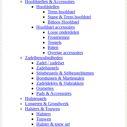
Hoofdstellen & Accessoires
Hoofdstellen
Trens hoofdstel
Stang & Trens hoofdstel
Bitloos Hoofdstel
Hoofdstel accessoires
Losse onderdelen
Frontriemen
Teugels
Bitten
Overige accessoires
Zadelbenodigdheden
Zadel / zadelset
Zadelsingels
Stijgbeugels & Stijbeugelriemen
Borsttuigen & Martingalen
Zadeldekjes & Sjabrakken
Oornetjes
Pads & Accessoires
Hulpteugels
Longeren & Grondwerk
Halsters & Touwen
Halsters
Touwen
Halster & touw set