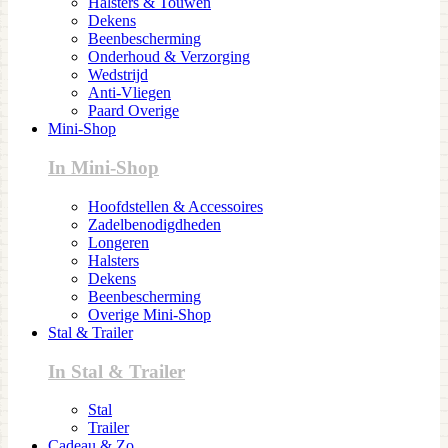
Halsters & Touwen
Dekens
Beenbescherming
Onderhoud & Verzorging
Wedstrijd
Anti-Vliegen
Paard Overige
Mini-Shop
In Mini-Shop
Hoofdstellen & Accessoires
Zadelbenodigdheden
Longeren
Halsters
Dekens
Beenbescherming
Overige Mini-Shop
Stal & Trailer
In Stal & Trailer
Stal
Trailer
Cadeau & Zo