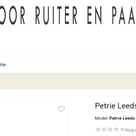
tie
Petrie Leed
Model:
Petrie Leeds
Nog 