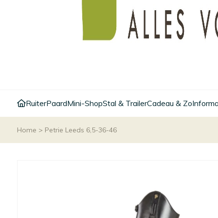
Ruiter
Paard
Mini-Shop
Stal & Trailer
Cadeau & Zo
Informa
Home
>
Petrie Leeds 6,5-36-46