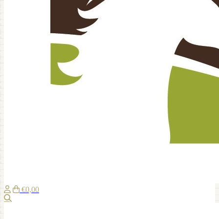
€0,00
Zoeken