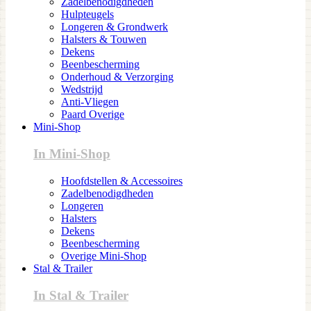
Zadelbenodigdheden
Hulpteugels
Longeren & Grondwerk
Halsters & Touwen
Dekens
Beenbescherming
Onderhoud & Verzorging
Wedstrijd
Anti-Vliegen
Paard Overige
Mini-Shop
In Mini-Shop
Hoofdstellen & Accessoires
Zadelbenodigdheden
Longeren
Halsters
Dekens
Beenbescherming
Overige Mini-Shop
Stal & Trailer
In Stal & Trailer