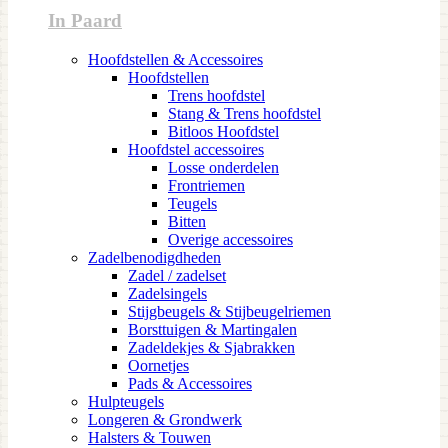
In Paard
Hoofdstellen & Accessoires
Hoofdstellen
Trens hoofdstel
Stang & Trens hoofdstel
Bitloos Hoofdstel
Hoofdstel accessoires
Losse onderdelen
Frontriemen
Teugels
Bitten
Overige accessoires
Zadelbenodigdheden
Zadel / zadelset
Zadelsingels
Stijgbeugels & Stijbeugelriemen
Borsttuigen & Martingalen
Zadeldekjes & Sjabrakken
Oornetjes
Pads & Accessoires
Hulpteugels
Longeren & Grondwerk
Halsters & Touwen