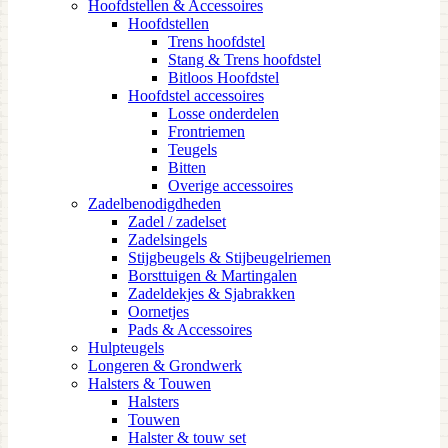
Hoofdstellen & Accessoires
Hoofdstellen
Trens hoofdstel
Stang & Trens hoofdstel
Bitloos Hoofdstel
Hoofdstel accessoires
Losse onderdelen
Frontriemen
Teugels
Bitten
Overige accessoires
Zadelbenodigdheden
Zadel / zadelset
Zadelsingels
Stijgbeugels & Stijbeugelriemen
Borsttuigen & Martingalen
Zadeldekjes & Sjabrakken
Oornetjes
Pads & Accessoires
Hulpteugels
Longeren & Grondwerk
Halsters & Touwen
Halsters
Touwen
Halster & touw set