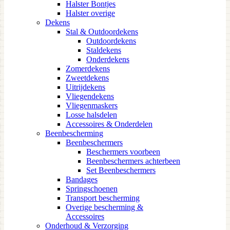
Halster Bontjes
Halster overige
Dekens
Stal & Outdoordekens
Outdoordekens
Staldekens
Onderdekens
Zomerdekens
Zweetdekens
Uitrijdekens
Vliegendekens
Vliegenmaskers
Losse halsdelen
Accessoires & Onderdelen
Beenbescherming
Beenbeschermers
Beschermers voorbeen
Beenbeschermers achterbeen
Set Beenbeschermers
Bandages
Springschoenen
Transport bescherming
Overige bescherming &
Accessoires
Onderhoud & Verzorging