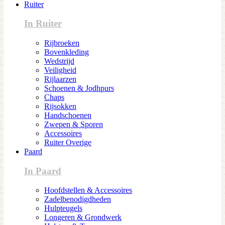
Ruiter
In Ruiter
Rijbroeken
Bovenkleding
Wedstrijd
Veiligheid
Rijlaarzen
Schoenen & Jodhpurs
Chaps
Rijsokken
Handschoenen
Zwepen & Sporen
Accessoires
Ruiter Overige
Paard
In Paard
Hoofdstellen & Accessoires
Zadelbenodigdheden
Hulpteugels
Longeren & Grondwerk