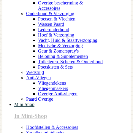
Overige bescherming &
Accessoires
Onderhoud & Verzorging
Poetsen & Vlechten
Wassen Paard
Lederonderhoud
Hoef & Verzorging
Vacht, Huid & Staartverzorging
Medische & Verzorging
Geur & Zomerspray's
Beloning & Supplementen
Toiletteren, Scheren & Onderhoud
Poetskisten & Sets
Wedstrijd
Anti-Vliegen
Vliegendekens
Vliegenmaskers
Overige Anti-vliegen
Paard Overige
Mini-Shop
In Mini-Shop
Hoofdstellen & Accessoires
Zadelbenodigdheden