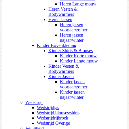
Heren Lange mouw
Heren Vesten &
Bodywarmers
Heren Jassen
Heren jassen
voorjaar/zomer
Heren jassen
najaar/winter
Kinder Bovenkleding
Kinder Shirts & Blouses
Kinder Korte mouw
Kinder Lange mouw
Kinder Vesten &
Bodywarmers
Kinder Jassen
Kinder jassen
voorjaar/zomer
Kinder jassen
najaar/winter
Wedstrijd
Wedstrijdjas
Wedstrijd blouses/shirts
Wedstrijdrijbroek
Wedstrijd Overige
Veiligheid