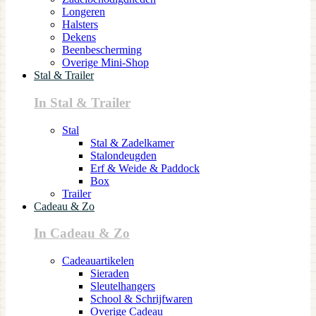
Longeren
Halsters
Dekens
Beenbescherming
Overige Mini-Shop
Stal & Trailer
In Stal & Trailer
Stal
Stal & Zadelkamer
Stalondeugden
Erf & Weide & Paddock
Box
Trailer
Cadeau & Zo
In Cadeau & Zo
Cadeauartikelen
Sieraden
Sleutelhangers
School & Schrijfwaren
Overige Cadeau