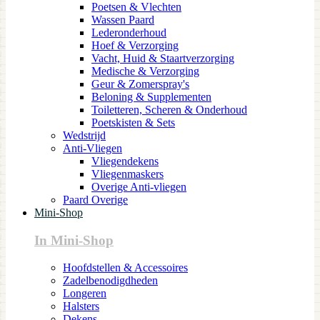
Poetsen & Vlechten
Wassen Paard
Lederonderhoud
Hoef & Verzorging
Vacht, Huid & Staartverzorging
Medische & Verzorging
Geur & Zomerspray's
Beloning & Supplementen
Toiletteren, Scheren & Onderhoud
Poetskisten & Sets
Wedstrijd
Anti-Vliegen
Vliegendekens
Vliegenmaskers
Overige Anti-vliegen
Paard Overige
Mini-Shop
In Mini-Shop
Hoofdstellen & Accessoires
Zadelbenodigdheden
Longeren
Halsters
Dekens