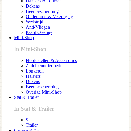
Halsters & Touwen
Dekens
Beenbescherming
Onderhoud & Verzorging
Wedstrijd
Anti-Vliegen
Paard Overige
Mini-Shop
In Mini-Shop
Hoofdstellen & Accessoires
Zadelbenodigdheden
Longeren
Halsters
Dekens
Beenbescherming
Overige Mini-Shop
Stal & Trailer
In Stal & Trailer
Stal
Trailer
Cadeau & Zo