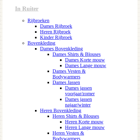
In Ruiter
Rijbroeken
Dames Rijbroek
Heren Rijbroek
Kinder Rijbroek
Bovenkleding
Dames Bovenkleding
Dames Shirts & Blouses
Dames Korte mouw
Dames Lange mouw
Dames Vesten &
Bodywarmers
Dames Jassen
Dames jassen
voorjaar/zomer
Dames jassen
najaar/winter
Heren Bovenkleding
Heren Shirts & Blouses
Heren Korte mouw
Heren Lange mouw
Heren Vesten &
Bodywarmers