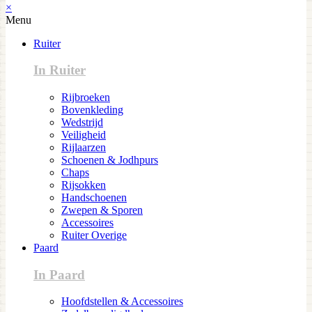
×
Menu
Ruiter
In Ruiter
Rijbroeken
Bovenkleding
Wedstrijd
Veiligheid
Rijlaarzen
Schoenen & Jodhpurs
Chaps
Rijsokken
Handschoenen
Zwepen & Sporen
Accessoires
Ruiter Overige
Paard
In Paard
Hoofdstellen & Accessoires