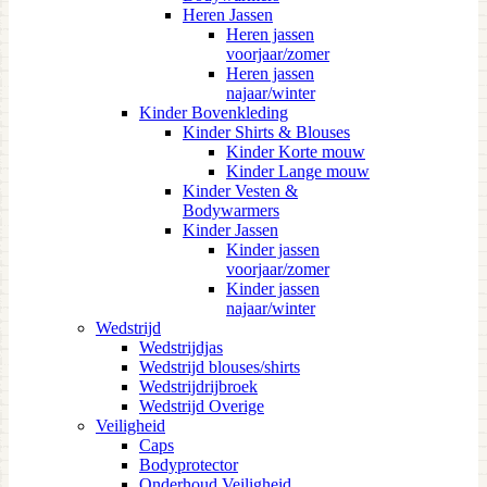
Heren Jassen
Heren jassen
voorjaar/zomer
Heren jassen
najaar/winter
Kinder Bovenkleding
Kinder Shirts & Blouses
Kinder Korte mouw
Kinder Lange mouw
Kinder Vesten &
Bodywarmers
Kinder Jassen
Kinder jassen
voorjaar/zomer
Kinder jassen
najaar/winter
Wedstrijd
Wedstrijdjas
Wedstrijd blouses/shirts
Wedstrijdrijbroek
Wedstrijd Overige
Veiligheid
Caps
Bodyprotector
Onderhoud Veiligheid