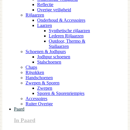
Reflectie
Overige veiligheid
Rijlaarzen
Onderhoud & Accessoires
Laarzen
Synthetische rijlaarzen
Lederen Rijlaarzen
Outdoor, Thermo &
Stallaarzen
Schoenen & Jodhpurs
Jodhpur schoenen
Stalschoenen
Chaps
Rijsokken
Handschoenen
Zwepen & Sporen
Zwepen
Sporen & Sporenriempjes
Accessoires
Ruiter Overige
Paard
In Paard