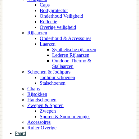
Caps
Bodyprotector
Onderhoud Veiligheid
Reflectie
Overige veiligheid
Rijlaarzen
Onderhoud & Accessoires
Laarzen
Synthetische rijlaarzen
Lederen Rijlaarzen
Outdoor, Thermo &
Stallaarzen
Schoenen & Jodhpurs
Jodhpur schoenen
Stalschoenen
Chaps
Rijsokken
Handschoenen
Zwepen & Sporen
Zwepen
Sporen & Sporenriempjes
Accessoires
Ruiter Overige
Paard