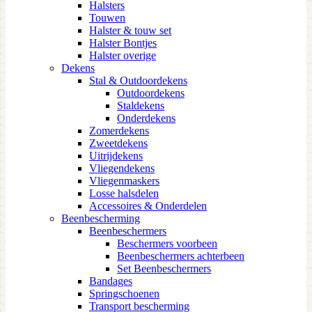
Halsters
Touwen
Halster & touw set
Halster Bontjes
Halster overige
Dekens
Stal & Outdoordekens
Outdoordekens
Staldekens
Onderdekens
Zomerdekens
Zweetdekens
Uitrijdekens
Vliegendekens
Vliegenmaskers
Losse halsdelen
Accessoires & Onderdelen
Beenbescherming
Beenbeschermers
Beschermers voorbeen
Beenbeschermers achterbeen
Set Beenbeschermers
Bandages
Springschoenen
Transport bescherming