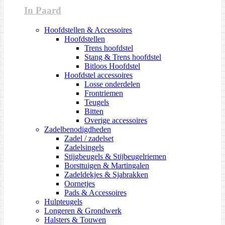
In Paard
Hoofdstellen & Accessoires
Hoofdstellen
Trens hoofdstel
Stang & Trens hoofdstel
Bitloos Hoofdstel
Hoofdstel accessoires
Losse onderdelen
Frontriemen
Teugels
Bitten
Overige accessoires
Zadelbenodigdheden
Zadel / zadelset
Zadelsingels
Stijgbeugels & Stijbeugelriemen
Borsttuigen & Martingalen
Zadeldekjes & Sjabrakken
Oornetjes
Pads & Accessoires
Hulpteugels
Longeren & Grondwerk
Halsters & Touwen