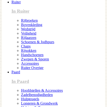
Ruiter
In Ruiter
Rijbroeken
Bovenkleding
Wedstrijd
Veiligheid
Rijlaarzen
Schoenen & Jodhpurs
Chaps
Rijsokken
Handschoenen
Zwepen & Sporen
Accessoires
Ruiter Overige
Paard
In Paard
Hoofdstellen & Accessoires
Zadelbenodigdheden
Hulpteugels
Longeren & Grondwerk