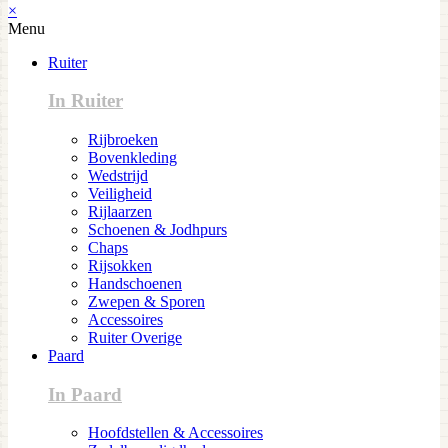
×
Menu
Ruiter
In Ruiter
Rijbroeken
Bovenkleding
Wedstrijd
Veiligheid
Rijlaarzen
Schoenen & Jodhpurs
Chaps
Rijsokken
Handschoenen
Zwepen & Sporen
Accessoires
Ruiter Overige
Paard
In Paard
Hoofdstellen & Accessoires