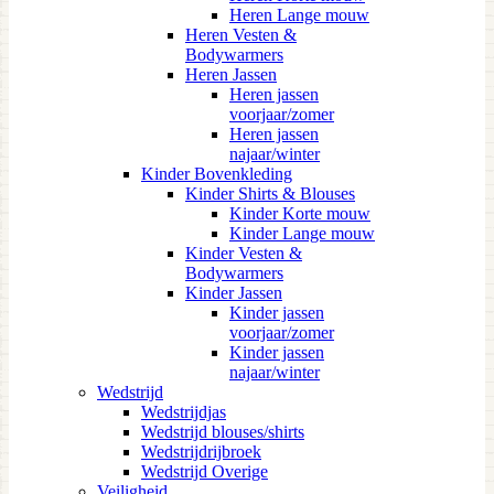
Heren Lange mouw
Heren Vesten &
Bodywarmers
Heren Jassen
Heren jassen
voorjaar/zomer
Heren jassen
najaar/winter
Kinder Bovenkleding
Kinder Shirts & Blouses
Kinder Korte mouw
Kinder Lange mouw
Kinder Vesten &
Bodywarmers
Kinder Jassen
Kinder jassen
voorjaar/zomer
Kinder jassen
najaar/winter
Wedstrijd
Wedstrijdjas
Wedstrijd blouses/shirts
Wedstrijdrijbroek
Wedstrijd Overige
Veiligheid