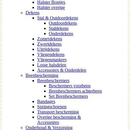
Halster Bontjes
Halster overige
Dekens
Stal & Outdoordekens
Outdoordekens
Staldekens
Onderdekens
Zomerdekens
Zweetdekens
Uitrijdekens
Vliegendekens
Vliegenmaskers
Losse halsdelen
Accessoires & Onderdelen
Beenbescherming
Beenbeschermers
Beschermers voorbeen
Beenbeschermers achterbeen
Set Beenbeschermers
Bandages
Springschoenen
Transport bescherming
Overige bescherming &
Accessoires
Onderhoud & Verzorging