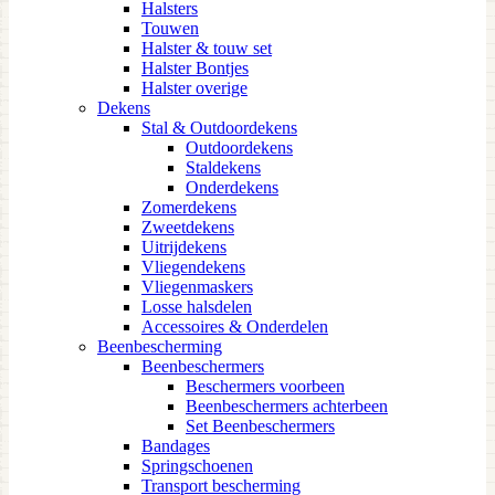
Halsters
Touwen
Halster & touw set
Halster Bontjes
Halster overige
Dekens
Stal & Outdoordekens
Outdoordekens
Staldekens
Onderdekens
Zomerdekens
Zweetdekens
Uitrijdekens
Vliegendekens
Vliegenmaskers
Losse halsdelen
Accessoires & Onderdelen
Beenbescherming
Beenbeschermers
Beschermers voorbeen
Beenbeschermers achterbeen
Set Beenbeschermers
Bandages
Springschoenen
Transport bescherming