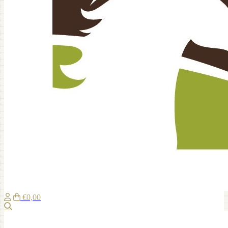
€0,00
Zoeken