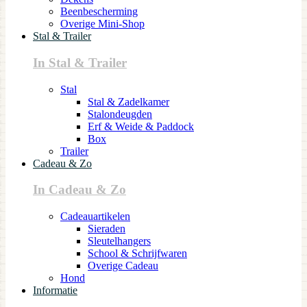
Beenbescherming
Overige Mini-Shop
Stal & Trailer
In Stal & Trailer
Stal
Stal & Zadelkamer
Stalondeugden
Erf & Weide & Paddock
Box
Trailer
Cadeau & Zo
In Cadeau & Zo
Cadeauartikelen
Sieraden
Sleutelhangers
School & Schrijfwaren
Overige Cadeau
Hond
Informatie