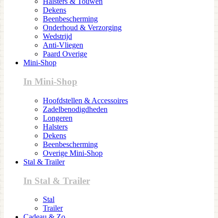
Halsters & Touwen
Dekens
Beenbescherming
Onderhoud & Verzorging
Wedstrijd
Anti-Vliegen
Paard Overige
Mini-Shop
In Mini-Shop
Hoofdstellen & Accessoires
Zadelbenodigdheden
Longeren
Halsters
Dekens
Beenbescherming
Overige Mini-Shop
Stal & Trailer
In Stal & Trailer
Stal
Trailer
Cadeau & Zo