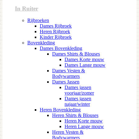
In Ruiter
Rijbroeken
Dames Rijbroek
Heren Rijbroek
Kinder Rijbroek
Bovenkleding
Dames Bovenkleding
Dames Shirts & Blouses
Dames Korte mouw
Dames Lange mouw
Dames Vesten &
Bodywarmers
Dames Jassen
Dames jassen
voorjaar/zomer
Dames jassen
najaar/winter
Heren Bovenkleding
Heren Shirts & Blouses
Heren Korte mouw
Heren Lange mouw
Heren Vesten &
Bodywarmers