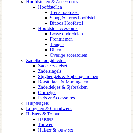
Hoofdstellen & Accessoires
Hoofdstellen
Trens hoofdstel
Stang & Trens hoofdstel
Bitloos Hoofdstel
Hoofdstel accessoires
Losse onderdelen
Frontriemen
Teugels
Bitten
Overige accessoires
Zadelbenodigdheden
Zadel / zadelset
Zadelsingels
Stijgbeugels & Stijbeugelriemen
Borsttuigen & Martingalen
Zadeldekjes & Sjabrakken
Oornetjes
Pads & Accessoires
Hulpteugels
Longeren & Grondwerk
Halsters & Touwen
Halsters
Touwen
Halster & touw set