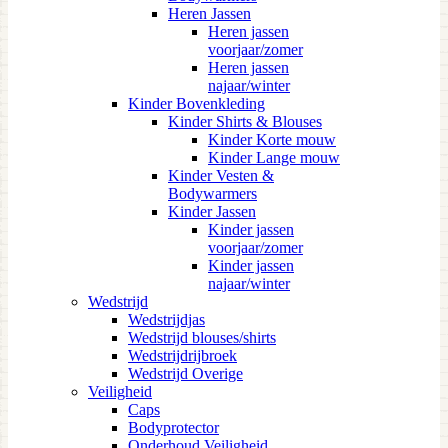
Heren Jassen
Heren jassen
voorjaar/zomer
Heren jassen
najaar/winter
Kinder Bovenkleding
Kinder Shirts & Blouses
Kinder Korte mouw
Kinder Lange mouw
Kinder Vesten &
Bodywarmers
Kinder Jassen
Kinder jassen
voorjaar/zomer
Kinder jassen
najaar/winter
Wedstrijd
Wedstrijdjas
Wedstrijd blouses/shirts
Wedstrijdrijbroek
Wedstrijd Overige
Veiligheid
Caps
Bodyprotector
Onderhoud Veiligheid