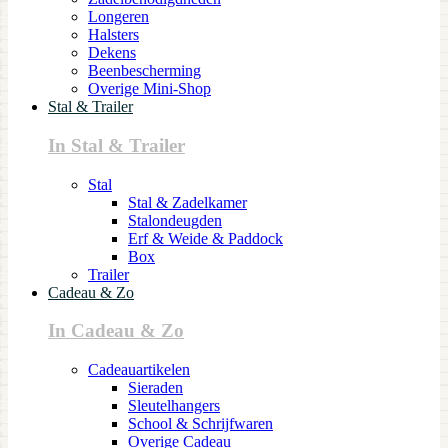
Longeren
Halsters
Dekens
Beenbescherming
Overige Mini-Shop
Stal & Trailer
In Stal & Trailer
Stal
Stal & Zadelkamer
Stalondeugden
Erf & Weide & Paddock
Box
Trailer
Cadeau & Zo
In Cadeau & Zo
Cadeauartikelen
Sieraden
Sleutelhangers
School & Schrijfwaren
Overige Cadeau