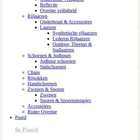
Reflectie
Overige veiligheid
Rijlaarzen
Onderhoud & Accessoires
Laarzen
Synthetische rijlaarzen
Lederen Rijlaarzen
Outdoor, Thermo &
Stallaarzen
Schoenen & Jodhpurs
Jodhpur schoenen
Stalschoenen
Chaps
Rijsokken
Handschoenen
Zwepen & Sporen
Zwepen
Sporen & Sporenriempjes
Accessoires
Ruiter Overige
Paard
In Paard