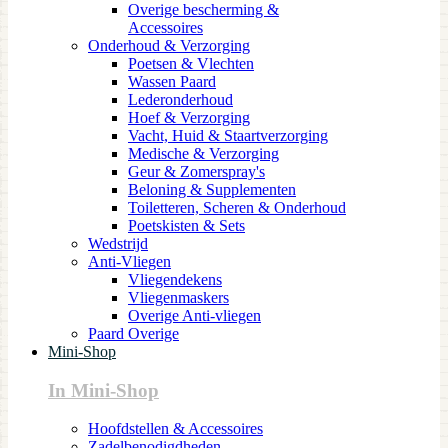
Overige bescherming &
Accessoires
Onderhoud & Verzorging
Poetsen & Vlechten
Wassen Paard
Lederonderhoud
Hoef & Verzorging
Vacht, Huid & Staartverzorging
Medische & Verzorging
Geur & Zomerspray's
Beloning & Supplementen
Toiletteren, Scheren & Onderhoud
Poetskisten & Sets
Wedstrijd
Anti-Vliegen
Vliegendekens
Vliegenmaskers
Overige Anti-vliegen
Paard Overige
Mini-Shop
In Mini-Shop
Hoofdstellen & Accessoires
Zadelbenodigdheden