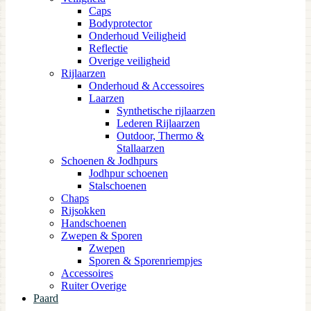
Caps
Bodyprotector
Onderhoud Veiligheid
Reflectie
Overige veiligheid
Rijlaarzen
Onderhoud & Accessoires
Laarzen
Synthetische rijlaarzen
Lederen Rijlaarzen
Outdoor, Thermo &
Stallaarzen
Schoenen & Jodhpurs
Jodhpur schoenen
Stalschoenen
Chaps
Rijsokken
Handschoenen
Zwepen & Sporen
Zwepen
Sporen & Sporenriempjes
Accessoires
Ruiter Overige
Paard