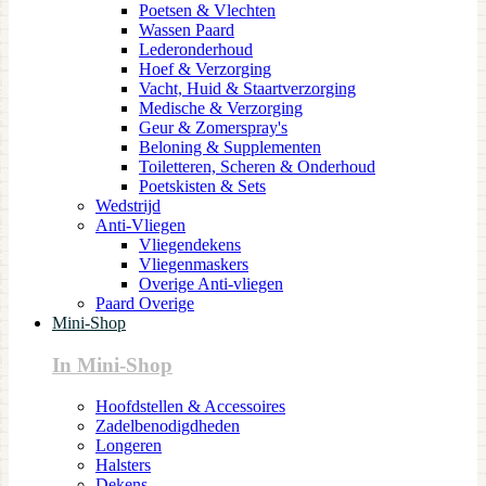
Poetsen & Vlechten
Wassen Paard
Lederonderhoud
Hoef & Verzorging
Vacht, Huid & Staartverzorging
Medische & Verzorging
Geur & Zomerspray's
Beloning & Supplementen
Toiletteren, Scheren & Onderhoud
Poetskisten & Sets
Wedstrijd
Anti-Vliegen
Vliegendekens
Vliegenmaskers
Overige Anti-vliegen
Paard Overige
Mini-Shop
In Mini-Shop
Hoofdstellen & Accessoires
Zadelbenodigdheden
Longeren
Halsters
Dekens