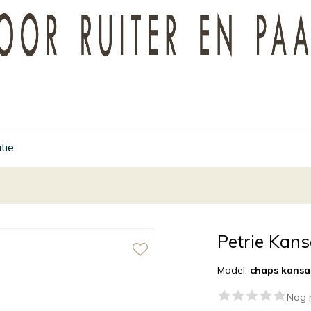
tie
Petrie Kan
Model:
chaps kansa
Nog 