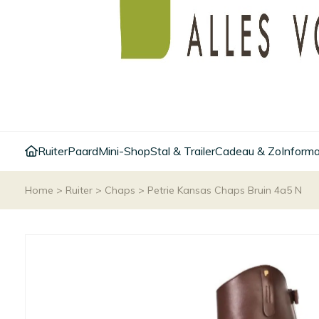
Ruiter
Paard
Mini-Shop
Stal & Trailer
Cadeau & Zo
Informa
Home
>
Ruiter
>
Chaps
>
Petrie Kansas Chaps Bruin 4a5 N