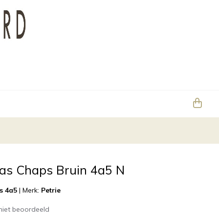
sas Chaps Bruin 4a5 N
s 4a5
|
Merk:
Petrie
niet beoordeeld