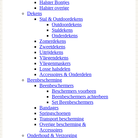
Halster Bontjes
Halster overige
Dekens
Stal & Outdoordekens
Outdoordekens
Staldekens
Onderdekens
Zomerdekens
Zweetdekens
Uitrijdekens
Vliegendekens
Vliegenmaskers
Losse halsdelen
Accessoires & Onderdelen
Beenbescherming
Beenbeschermers
Beschermers voorbeen
Beenbeschermers achterbeen
Set Beenbeschermers
Bandages
Springschoenen
Transport bescherming
Overige bescherming &
Accessoires
Onderhoud & Verzorging