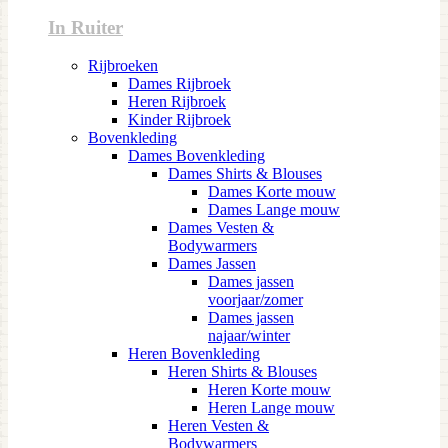
In Ruiter
Rijbroeken
Dames Rijbroek
Heren Rijbroek
Kinder Rijbroek
Bovenkleding
Dames Bovenkleding
Dames Shirts & Blouses
Dames Korte mouw
Dames Lange mouw
Dames Vesten &
Bodywarmers
Dames Jassen
Dames jassen
voorjaar/zomer
Dames jassen
najaar/winter
Heren Bovenkleding
Heren Shirts & Blouses
Heren Korte mouw
Heren Lange mouw
Heren Vesten &
Bodywarmers