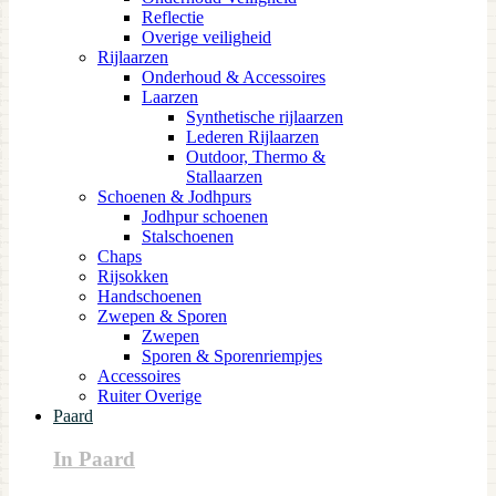
Reflectie
Overige veiligheid
Rijlaarzen
Onderhoud & Accessoires
Laarzen
Synthetische rijlaarzen
Lederen Rijlaarzen
Outdoor, Thermo &
Stallaarzen
Schoenen & Jodhpurs
Jodhpur schoenen
Stalschoenen
Chaps
Rijsokken
Handschoenen
Zwepen & Sporen
Zwepen
Sporen & Sporenriempjes
Accessoires
Ruiter Overige
Paard
In Paard