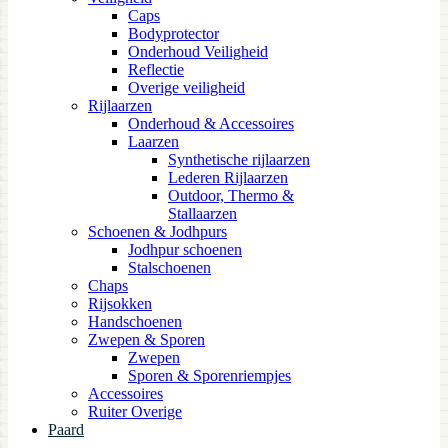
Caps
Bodyprotector
Onderhoud Veiligheid
Reflectie
Overige veiligheid
Rijlaarzen
Onderhoud & Accessoires
Laarzen
Synthetische rijlaarzen
Lederen Rijlaarzen
Outdoor, Thermo &
Stallaarzen
Schoenen & Jodhpurs
Jodhpur schoenen
Stalschoenen
Chaps
Rijsokken
Handschoenen
Zwepen & Sporen
Zwepen
Sporen & Sporenriempjes
Accessoires
Ruiter Overige
Paard