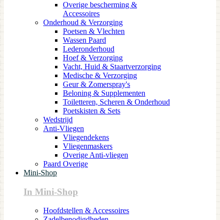
Overige bescherming &
Accessoires
Onderhoud & Verzorging
Poetsen & Vlechten
Wassen Paard
Lederonderhoud
Hoef & Verzorging
Vacht, Huid & Staartverzorging
Medische & Verzorging
Geur & Zomerspray's
Beloning & Supplementen
Toiletteren, Scheren & Onderhoud
Poetskisten & Sets
Wedstrijd
Anti-Vliegen
Vliegendekens
Vliegenmaskers
Overige Anti-vliegen
Paard Overige
Mini-Shop
In Mini-Shop
Hoofdstellen & Accessoires
Zadelbenodigdheden