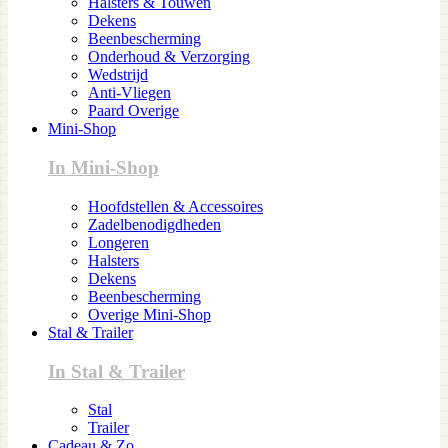
Halsters & Touwen
Dekens
Beenbescherming
Onderhoud & Verzorging
Wedstrijd
Anti-Vliegen
Paard Overige
Mini-Shop
In Mini-Shop
Hoofdstellen & Accessoires
Zadelbenodigdheden
Longeren
Halsters
Dekens
Beenbescherming
Overige Mini-Shop
Stal & Trailer
In Stal & Trailer
Stal
Trailer
Cadeau & Zo