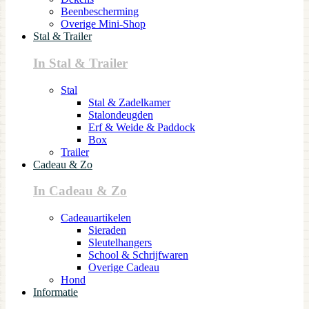
Beenbescherming
Overige Mini-Shop
Stal & Trailer
In Stal & Trailer
Stal
Stal & Zadelkamer
Stalondeugden
Erf & Weide & Paddock
Box
Trailer
Cadeau & Zo
In Cadeau & Zo
Cadeauartikelen
Sieraden
Sleutelhangers
School & Schrijfwaren
Overige Cadeau
Hond
Informatie