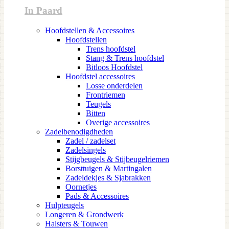
In Paard
Hoofdstellen & Accessoires
Hoofdstellen
Trens hoofdstel
Stang & Trens hoofdstel
Bitloos Hoofdstel
Hoofdstel accessoires
Losse onderdelen
Frontriemen
Teugels
Bitten
Overige accessoires
Zadelbenodigdheden
Zadel / zadelset
Zadelsingels
Stijgbeugels & Stijbeugelriemen
Borsttuigen & Martingalen
Zadeldekjes & Sjabrakken
Oornetjes
Pads & Accessoires
Hulpteugels
Longeren & Grondwerk
Halsters & Touwen