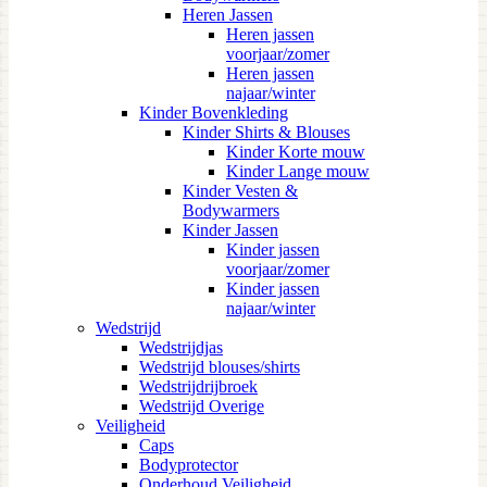
Heren Jassen
Heren jassen
voorjaar/zomer
Heren jassen
najaar/winter
Kinder Bovenkleding
Kinder Shirts & Blouses
Kinder Korte mouw
Kinder Lange mouw
Kinder Vesten &
Bodywarmers
Kinder Jassen
Kinder jassen
voorjaar/zomer
Kinder jassen
najaar/winter
Wedstrijd
Wedstrijdjas
Wedstrijd blouses/shirts
Wedstrijdrijbroek
Wedstrijd Overige
Veiligheid
Caps
Bodyprotector
Onderhoud Veiligheid