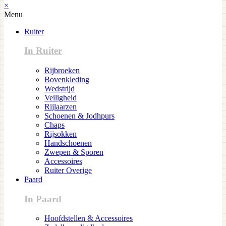
×
Menu
Ruiter
In Ruiter
Rijbroeken
Bovenkleding
Wedstrijd
Veiligheid
Rijlaarzen
Schoenen & Jodhpurs
Chaps
Rijsokken
Handschoenen
Zwepen & Sporen
Accessoires
Ruiter Overige
Paard
In Paard
Hoofdstellen & Accessoires