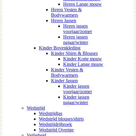
Heren Lange mouw
Heren Vesten &
Bodywarmers
Heren Jassen
Heren jassen
voorjaar/zomer
Heren jassen
najaar/winter
Kinder Bovenkleding
Kinder Shirts & Blouses
Kinder Korte mouw
Kinder Lange mouw
Kinder Vesten &
Bodywarmers
Kinder Jassen
Kinder jassen
voorjaar/zomer
Kinder jassen
najaar/winter
Wedstrijd
Wedstrijdjas
Wedstrijd blouses/shirts
Wedstrijdrijbroek
Wedstrijd Overige
Veiligheid