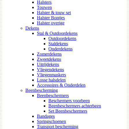
Halsters
Touwen
Halster & touw set
Halster Bontjes
Halster overige
Dekens
Stal & Outdoordekens
Outdoordekens
Staldekens
Onderdekens
Zomerdekens
Zweetdekens
Uitrijdekens
Vliegendekens
Vliegenmaskers
Losse halsdelen
Accessoires & Onderdelen
Beenbescherming
Beenbeschermers
Beschermers voorbeen
Beenbeschermers achterbeen
Set Beenbeschermers
Bandages
Springschoenen
Transport bescherming