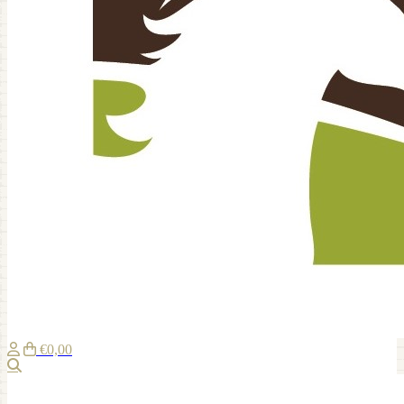
€0,00
Zoeken