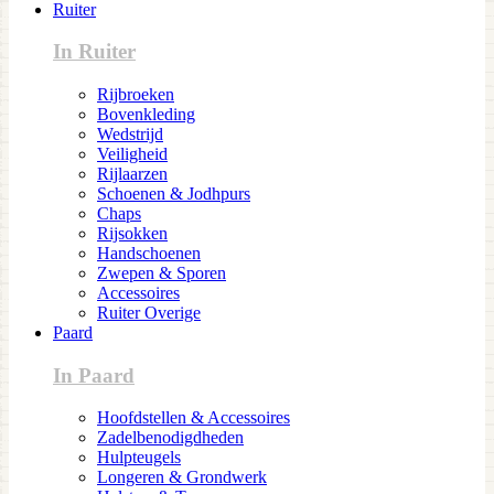
Ruiter
In Ruiter
Rijbroeken
Bovenkleding
Wedstrijd
Veiligheid
Rijlaarzen
Schoenen & Jodhpurs
Chaps
Rijsokken
Handschoenen
Zwepen & Sporen
Accessoires
Ruiter Overige
Paard
In Paard
Hoofdstellen & Accessoires
Zadelbenodigdheden
Hulpteugels
Longeren & Grondwerk