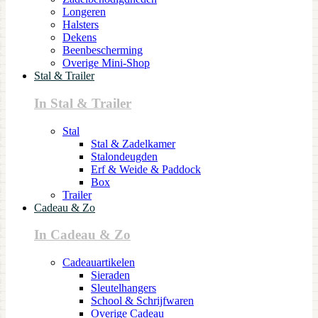
Longeren
Halsters
Dekens
Beenbescherming
Overige Mini-Shop
Stal & Trailer
In Stal & Trailer
Stal
Stal & Zadelkamer
Stalondeugden
Erf & Weide & Paddock
Box
Trailer
Cadeau & Zo
In Cadeau & Zo
Cadeauartikelen
Sieraden
Sleutelhangers
School & Schrijfwaren
Overige Cadeau