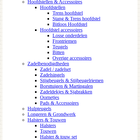
Hoofdstellen & Accessoires
Hoofdstellen
Trens hoofdstel
Stang & Trens hoofdstel
Bitloos Hoofdstel
Hoofdstel accessoires
Losse onderdelen
Frontriemen
Teugels
Bitten
Overige accessoires
Zadelbenodigdheden
Zadel / zadelset
Zadelsingels
Stijgbeugels & Stijbeugelriemen
Borsttuigen & Martingalen
Zadeldekjes & Sjabrakken
Oornetjes
Pads & Accessoires
Hulpteugels
Longeren & Grondwerk
Halsters & Touwen
Halsters
Touwen
Halster & touw set