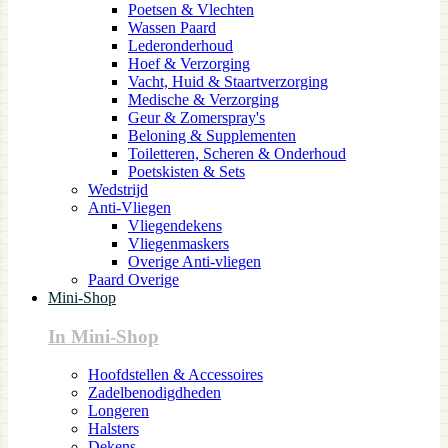
Poetsen & Vlechten
Wassen Paard
Lederonderhoud
Hoef & Verzorging
Vacht, Huid & Staartverzorging
Medische & Verzorging
Geur & Zomerspray's
Beloning & Supplementen
Toiletteren, Scheren & Onderhoud
Poetskisten & Sets
Wedstrijd
Anti-Vliegen
Vliegendekens
Vliegenmaskers
Overige Anti-vliegen
Paard Overige
Mini-Shop
In Mini-Shop
Hoofdstellen & Accessoires
Zadelbenodigdheden
Longeren
Halsters
Dekens