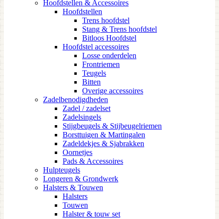
Hoofdstellen & Accessoires
Hoofdstellen
Trens hoofdstel
Stang & Trens hoofdstel
Bitloos Hoofdstel
Hoofdstel accessoires
Losse onderdelen
Frontriemen
Teugels
Bitten
Overige accessoires
Zadelbenodigdheden
Zadel / zadelset
Zadelsingels
Stijgbeugels & Stijbeugelriemen
Borsttuigen & Martingalen
Zadeldekjes & Sjabrakken
Oornetjes
Pads & Accessoires
Hulpteugels
Longeren & Grondwerk
Halsters & Touwen
Halsters
Touwen
Halster & touw set