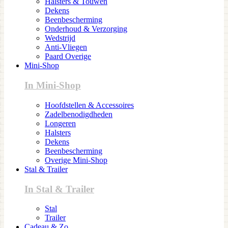
Halsters & Touwen
Dekens
Beenbescherming
Onderhoud & Verzorging
Wedstrijd
Anti-Vliegen
Paard Overige
Mini-Shop
In Mini-Shop
Hoofdstellen & Accessoires
Zadelbenodigdheden
Longeren
Halsters
Dekens
Beenbescherming
Overige Mini-Shop
Stal & Trailer
In Stal & Trailer
Stal
Trailer
Cadeau & Zo