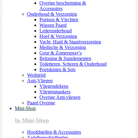
Overige bescherming &
Accessoires
Onderhoud & Verzorging
Poetsen & Vlechten
Wassen Paard
Lederonderhoud
Hoef & Verzorging
Vacht, Huid & Staartverzorging
Medische & Verzorging
Geur & Zomerspray's
Beloning & Supplementen
Toiletteren, Scheren & Onderhoud
Poetskisten & Sets
Wedstrijd
Anti-Vliegen
Vliegendekens
Vliegenmaskers
Overige Anti-vliegen
Paard Overige
Mini-Shop
In Mini-Shop
Hoofdstellen & Accessoires
Zadelbenodigdheden