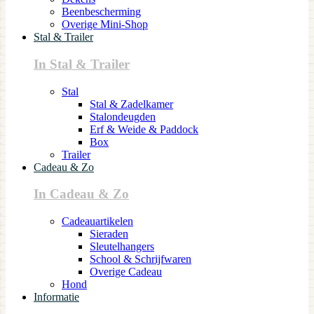
Beenbescherming
Overige Mini-Shop
Stal & Trailer
In Stal & Trailer
Stal
Stal & Zadelkamer
Stalondeugden
Erf & Weide & Paddock
Box
Trailer
Cadeau & Zo
In Cadeau & Zo
Cadeauartikelen
Sieraden
Sleutelhangers
School & Schrijfwaren
Overige Cadeau
Hond
Informatie