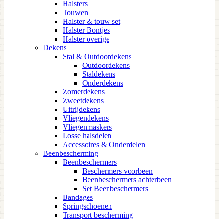
Halsters
Touwen
Halster & touw set
Halster Bontjes
Halster overige
Dekens
Stal & Outdoordekens
Outdoordekens
Staldekens
Onderdekens
Zomerdekens
Zweetdekens
Uitrijdekens
Vliegendekens
Vliegenmaskers
Losse halsdelen
Accessoires & Onderdelen
Beenbescherming
Beenbeschermers
Beschermers voorbeen
Beenbeschermers achterbeen
Set Beenbeschermers
Bandages
Springschoenen
Transport bescherming