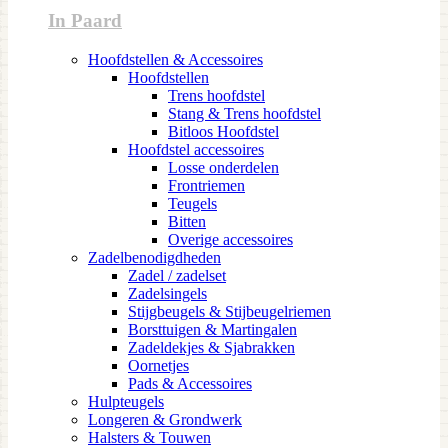
In Paard
Hoofdstellen & Accessoires
Hoofdstellen
Trens hoofdstel
Stang & Trens hoofdstel
Bitloos Hoofdstel
Hoofdstel accessoires
Losse onderdelen
Frontriemen
Teugels
Bitten
Overige accessoires
Zadelbenodigdheden
Zadel / zadelset
Zadelsingels
Stijgbeugels & Stijbeugelriemen
Borsttuigen & Martingalen
Zadeldekjes & Sjabrakken
Oornetjes
Pads & Accessoires
Hulpteugels
Longeren & Grondwerk
Halsters & Touwen