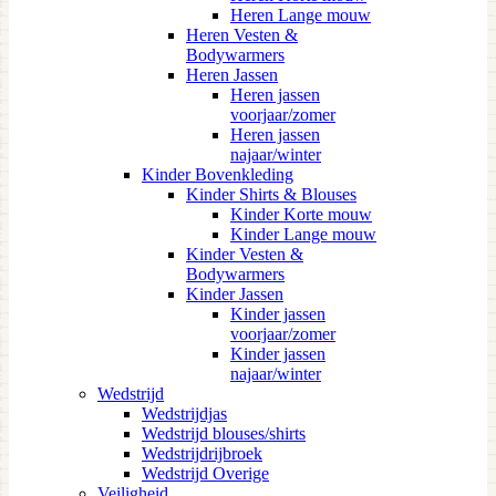
Heren Lange mouw
Heren Vesten &
Bodywarmers
Heren Jassen
Heren jassen
voorjaar/zomer
Heren jassen
najaar/winter
Kinder Bovenkleding
Kinder Shirts & Blouses
Kinder Korte mouw
Kinder Lange mouw
Kinder Vesten &
Bodywarmers
Kinder Jassen
Kinder jassen
voorjaar/zomer
Kinder jassen
najaar/winter
Wedstrijd
Wedstrijdjas
Wedstrijd blouses/shirts
Wedstrijdrijbroek
Wedstrijd Overige
Veiligheid