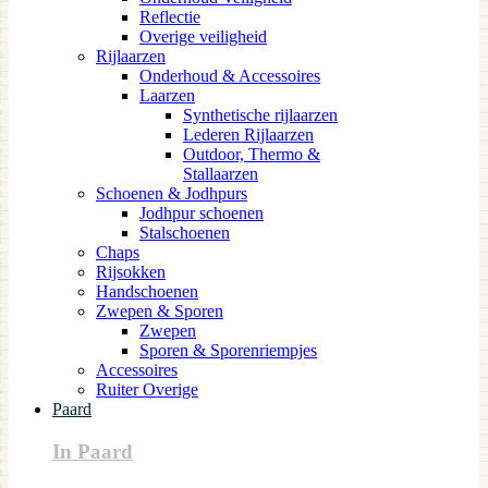
Reflectie
Overige veiligheid
Rijlaarzen
Onderhoud & Accessoires
Laarzen
Synthetische rijlaarzen
Lederen Rijlaarzen
Outdoor, Thermo &
Stallaarzen
Schoenen & Jodhpurs
Jodhpur schoenen
Stalschoenen
Chaps
Rijsokken
Handschoenen
Zwepen & Sporen
Zwepen
Sporen & Sporenriempjes
Accessoires
Ruiter Overige
Paard
In Paard