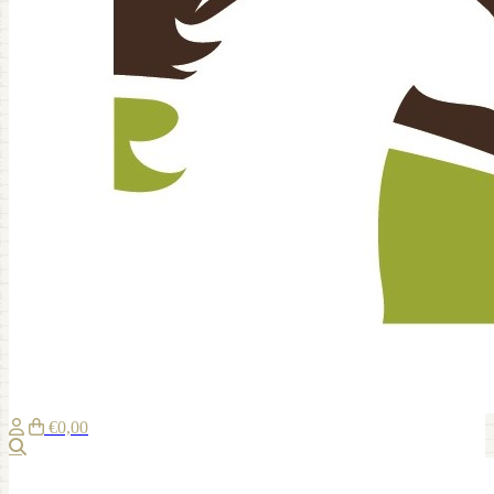
€0,00
Zoeken