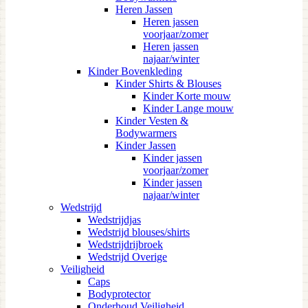
Heren Jassen
Heren jassen
voorjaar/zomer
Heren jassen
najaar/winter
Kinder Bovenkleding
Kinder Shirts & Blouses
Kinder Korte mouw
Kinder Lange mouw
Kinder Vesten &
Bodywarmers
Kinder Jassen
Kinder jassen
voorjaar/zomer
Kinder jassen
najaar/winter
Wedstrijd
Wedstrijdjas
Wedstrijd blouses/shirts
Wedstrijdrijbroek
Wedstrijd Overige
Veiligheid
Caps
Bodyprotector
Onderhoud Veiligheid