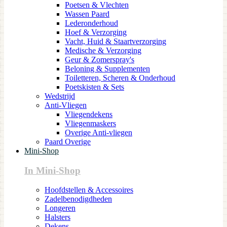
Poetsen & Vlechten
Wassen Paard
Lederonderhoud
Hoef & Verzorging
Vacht, Huid & Staartverzorging
Medische & Verzorging
Geur & Zomerspray's
Beloning & Supplementen
Toiletteren, Scheren & Onderhoud
Poetskisten & Sets
Wedstrijd
Anti-Vliegen
Vliegendekens
Vliegenmaskers
Overige Anti-vliegen
Paard Overige
Mini-Shop
In Mini-Shop
Hoofdstellen & Accessoires
Zadelbenodigdheden
Longeren
Halsters
Dekens