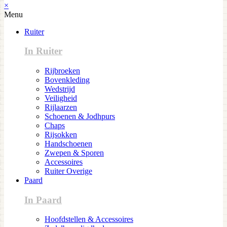
×
Menu
Ruiter
In Ruiter
Rijbroeken
Bovenkleding
Wedstrijd
Veiligheid
Rijlaarzen
Schoenen & Jodhpurs
Chaps
Rijsokken
Handschoenen
Zwepen & Sporen
Accessoires
Ruiter Overige
Paard
In Paard
Hoofdstellen & Accessoires