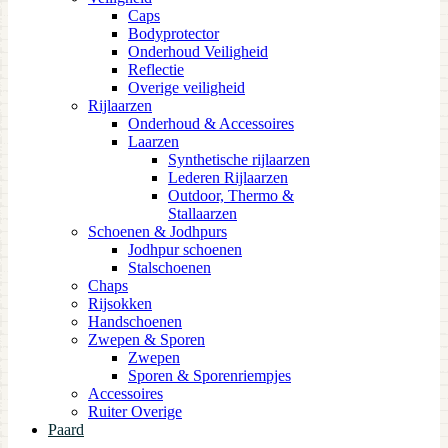
Caps
Bodyprotector
Onderhoud Veiligheid
Reflectie
Overige veiligheid
Rijlaarzen
Onderhoud & Accessoires
Laarzen
Synthetische rijlaarzen
Lederen Rijlaarzen
Outdoor, Thermo &
Stallaarzen
Schoenen & Jodhpurs
Jodhpur schoenen
Stalschoenen
Chaps
Rijsokken
Handschoenen
Zwepen & Sporen
Zwepen
Sporen & Sporenriempjes
Accessoires
Ruiter Overige
Paard