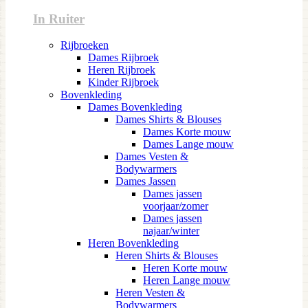
In Ruiter
Rijbroeken
Dames Rijbroek
Heren Rijbroek
Kinder Rijbroek
Bovenkleding
Dames Bovenkleding
Dames Shirts & Blouses
Dames Korte mouw
Dames Lange mouw
Dames Vesten &
Bodywarmers
Dames Jassen
Dames jassen
voorjaar/zomer
Dames jassen
najaar/winter
Heren Bovenkleding
Heren Shirts & Blouses
Heren Korte mouw
Heren Lange mouw
Heren Vesten &
Bodywarmers