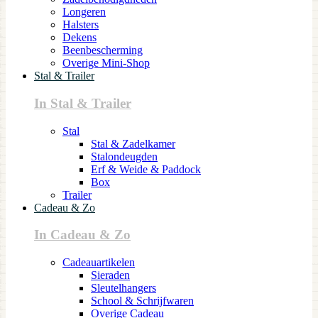
Longeren
Halsters
Dekens
Beenbescherming
Overige Mini-Shop
Stal & Trailer
In Stal & Trailer
Stal
Stal & Zadelkamer
Stalondeugden
Erf & Weide & Paddock
Box
Trailer
Cadeau & Zo
In Cadeau & Zo
Cadeauartikelen
Sieraden
Sleutelhangers
School & Schrijfwaren
Overige Cadeau