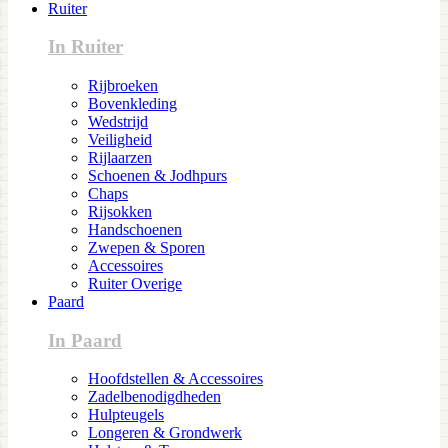
Ruiter
In Ruiter
Rijbroeken
Bovenkleding
Wedstrijd
Veiligheid
Rijlaarzen
Schoenen & Jodhpurs
Chaps
Rijsokken
Handschoenen
Zwepen & Sporen
Accessoires
Ruiter Overige
Paard
In Paard
Hoofdstellen & Accessoires
Zadelbenodigdheden
Hulpteugels
Longeren & Grondwerk