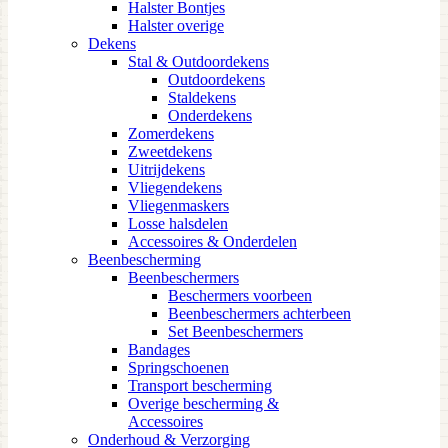
Halster Bontjes
Halster overige
Dekens
Stal & Outdoordekens
Outdoordekens
Staldekens
Onderdekens
Zomerdekens
Zweetdekens
Uitrijdekens
Vliegendekens
Vliegenmaskers
Losse halsdelen
Accessoires & Onderdelen
Beenbescherming
Beenbeschermers
Beschermers voorbeen
Beenbeschermers achterbeen
Set Beenbeschermers
Bandages
Springschoenen
Transport bescherming
Overige bescherming &
Accessoires
Onderhoud & Verzorging