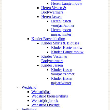
Heren Lange mouw
Heren Vesten &
Bodywarmers
Heren Jassen
Heren jassen
voorjaar/zomer
Heren jassen
najaar/winter
Kinder Bovenkleding
Kinder Shirts & Blouses
Kinder Korte mouw
Kinder Lange mouw
Kinder Vesten &
Bodywarmers
Kinder Jassen
Kinder jassen
voorjaar/zomer
Kinder jassen
najaar/winter
Wedstrijd
Wedstrijdjas
Wedstrijd blouses/shirts
Wedstrijdrijbroek
Wedstrijd Overige
Veiligheid