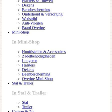
Halsters & Touwen
Dekens
Beenbescherming
Onderhoud & Verzorging
Wedstrijd
Anti-Vliegen
Paard Overige
Mini-Shop
In Mini-Shop
Hoofdstellen & Accessoires
Zadelbenodigdheden
Longeren
Halsters
Dekens
Beenbescherming
Overige Mini-Shop
Stal & Trailer
In Stal & Trailer
Stal
Trailer
Cadeau & Zo