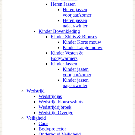
Heren Jassen
Heren jassen
voorjaar/zomer
Heren jassen
najaar/winter
Kinder Bovenkleding
Kinder Shirts & Blouses
Kinder Korte mouw
Kinder Lange mouw
Kinder Vesten &
Bodywarmers
Kinder Jassen
Kinder jassen
voorjaar/zomer
Kinder jassen
najaar/winter
Wedstrijd
Wedstrijdjas
Wedstrijd blouses/shirts
Wedstrijdrijbroek
Wedstrijd Overige
Veiligheid
Caps
Bodyprotector
Onderhoud Veiligheid