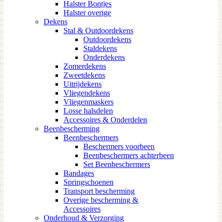
Halster Bontjes
Halster overige
Dekens
Stal & Outdoordekens
Outdoordekens
Staldekens
Onderdekens
Zomerdekens
Zweetdekens
Uitrijdekens
Vliegendekens
Vliegenmaskers
Losse halsdelen
Accessoires & Onderdelen
Beenbescherming
Beenbeschermers
Beschermers voorbeen
Beenbeschermers achterbeen
Set Beenbeschermers
Bandages
Springschoenen
Transport bescherming
Overige bescherming &
Accessoires
Onderhoud & Verzorging