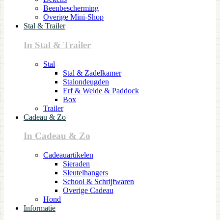
Beenbescherming
Overige Mini-Shop
Stal & Trailer
In Stal & Trailer
Stal
Stal & Zadelkamer
Stalondeugden
Erf & Weide & Paddock
Box
Trailer
Cadeau & Zo
In Cadeau & Zo
Cadeauartikelen
Sieraden
Sleutelhangers
School & Schrijfwaren
Overige Cadeau
Hond
Informatie