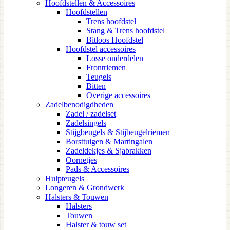
Hoofdstellen & Accessoires
Hoofdstellen
Trens hoofdstel
Stang & Trens hoofdstel
Bitloos Hoofdstel
Hoofdstel accessoires
Losse onderdelen
Frontriemen
Teugels
Bitten
Overige accessoires
Zadelbenodigdheden
Zadel / zadelset
Zadelsingels
Stijgbeugels & Stijbeugelriemen
Borsttuigen & Martingalen
Zadeldekjes & Sjabrakken
Oornetjes
Pads & Accessoires
Hulpteugels
Longeren & Grondwerk
Halsters & Touwen
Halsters
Touwen
Halster & touw set