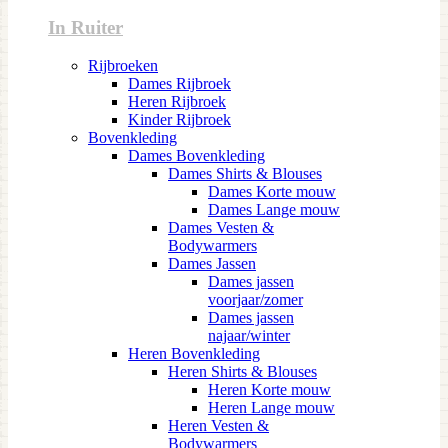
In Ruiter
Rijbroeken
Dames Rijbroek
Heren Rijbroek
Kinder Rijbroek
Bovenkleding
Dames Bovenkleding
Dames Shirts & Blouses
Dames Korte mouw
Dames Lange mouw
Dames Vesten &
Bodywarmers
Dames Jassen
Dames jassen
voorjaar/zomer
Dames jassen
najaar/winter
Heren Bovenkleding
Heren Shirts & Blouses
Heren Korte mouw
Heren Lange mouw
Heren Vesten &
Bodywarmers