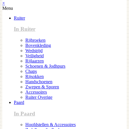
×
Menu
Ruiter
In Ruiter
Rijbroeken
Bovenkleding
Wedstrijd
Veiligheid
Rijlaarzen
Schoenen & Jodhpurs
Chaps
Rijsokken
Handschoenen
Zwepen & Sporen
Accessoires
Ruiter Overige
Paard
In Paard
Hoofdstellen & Accessoires