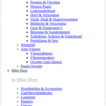
Poetsen & Vlechten
Wassen Paard
Lederonderhoud
Hoef & Verzorging
Vacht, Huid & Staartverzorging
Medische & Verzorging
Geur & Zomerspray's
Beloning & Supplementen
Toiletteren, Scheren & Onderhoud
Poetskisten & Sets
Wedstrijd
Anti-Vliegen
Vliegendekens
Vliegenmaskers
Overige Anti-vliegen
Paard Overige
Mini-Shop
In Mini-Shop
Hoofdstellen & Accessoires
Zadelbenodigdheden
Longeren
Halsters
Dekens