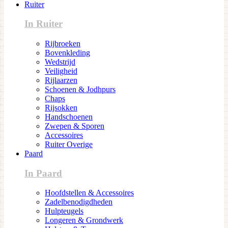
Ruiter
In Ruiter
Rijbroeken
Bovenkleding
Wedstrijd
Veiligheid
Rijlaarzen
Schoenen & Jodhpurs
Chaps
Rijsokken
Handschoenen
Zwepen & Sporen
Accessoires
Ruiter Overige
Paard
In Paard
Hoofdstellen & Accessoires
Zadelbenodigdheden
Hulpteugels
Longeren & Grondwerk