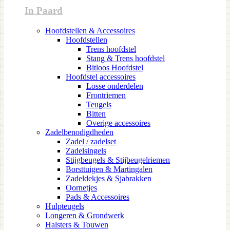
In Paard
Hoofdstellen & Accessoires
Hoofdstellen
Trens hoofdstel
Stang & Trens hoofdstel
Bitloos Hoofdstel
Hoofdstel accessoires
Losse onderdelen
Frontriemen
Teugels
Bitten
Overige accessoires
Zadelbenodigdheden
Zadel / zadelset
Zadelsingels
Stijgbeugels & Stijbeugelriemen
Borsttuigen & Martingalen
Zadeldekjes & Sjabrakken
Oornetjes
Pads & Accessoires
Hulpteugels
Longeren & Grondwerk
Halsters & Touwen