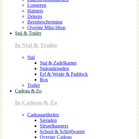
Longeren
Halsters
Dekens
Beenbescherming
Overige Mini-Shop
Stal & Trailer
In Stal & Trailer
Stal
Stal & Zadelkamer
Stalondeugden
Erf & Weide & Paddock
Box
Trailer
Cadeau & Zo
In Cadeau & Zo
Cadeauartikelen
Sieraden
Sleutelhangers
School & Schrijfwaren
Overige Cadeau