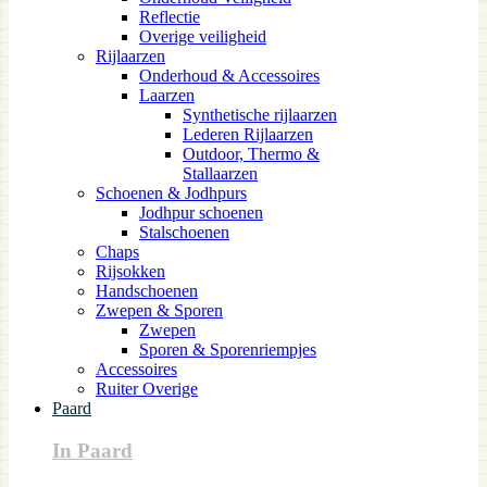
Reflectie
Overige veiligheid
Rijlaarzen
Onderhoud & Accessoires
Laarzen
Synthetische rijlaarzen
Lederen Rijlaarzen
Outdoor, Thermo &
Stallaarzen
Schoenen & Jodhpurs
Jodhpur schoenen
Stalschoenen
Chaps
Rijsokken
Handschoenen
Zwepen & Sporen
Zwepen
Sporen & Sporenriempjes
Accessoires
Ruiter Overige
Paard
In Paard