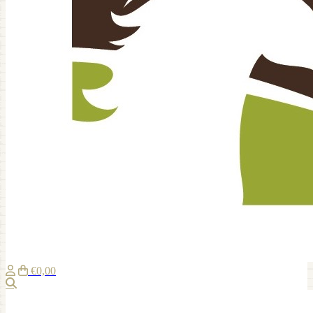
€0,00
Zoeken