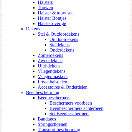
Halsters
Touwen
Halster & touw set
Halster Bontjes
Halster overige
Dekens
Stal & Outdoordekens
Outdoordekens
Staldekens
Onderdekens
Zomerdekens
Zweetdekens
Uitrijdekens
Vliegendekens
Vliegenmaskers
Losse halsdelen
Accessoires & Onderdelen
Beenbescherming
Beenbeschermers
Beschermers voorbeen
Beenbeschermers achterbeen
Set Beenbeschermers
Bandages
Springschoenen
Transport bescherming