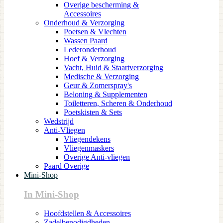
Overige bescherming &
Accessoires
Onderhoud & Verzorging
Poetsen & Vlechten
Wassen Paard
Lederonderhoud
Hoef & Verzorging
Vacht, Huid & Staartverzorging
Medische & Verzorging
Geur & Zomerspray's
Beloning & Supplementen
Toiletteren, Scheren & Onderhoud
Poetskisten & Sets
Wedstrijd
Anti-Vliegen
Vliegendekens
Vliegenmaskers
Overige Anti-vliegen
Paard Overige
Mini-Shop
In Mini-Shop
Hoofdstellen & Accessoires
Zadelbenodigdheden