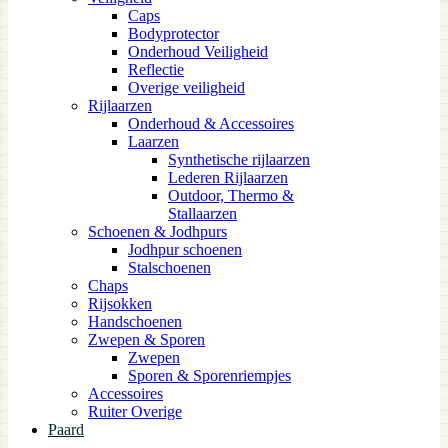
Caps
Bodyprotector
Onderhoud Veiligheid
Reflectie
Overige veiligheid
Rijlaarzen
Onderhoud & Accessoires
Laarzen
Synthetische rijlaarzen
Lederen Rijlaarzen
Outdoor, Thermo &
Stallaarzen
Schoenen & Jodhpurs
Jodhpur schoenen
Stalschoenen
Chaps
Rijsokken
Handschoenen
Zwepen & Sporen
Zwepen
Sporen & Sporenriempjes
Accessoires
Ruiter Overige
Paard