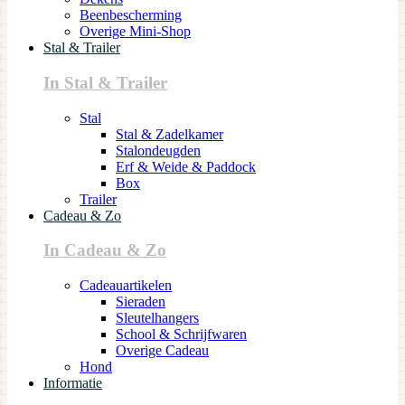
Beenbescherming
Overige Mini-Shop
Stal & Trailer
In Stal & Trailer
Stal
Stal & Zadelkamer
Stalondeugden
Erf & Weide & Paddock
Box
Trailer
Cadeau & Zo
In Cadeau & Zo
Cadeauartikelen
Sieraden
Sleutelhangers
School & Schrijfwaren
Overige Cadeau
Hond
Informatie