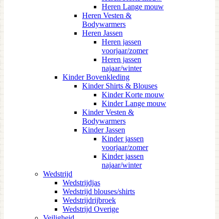
Heren Lange mouw
Heren Vesten &
Bodywarmers
Heren Jassen
Heren jassen
voorjaar/zomer
Heren jassen
najaar/winter
Kinder Bovenkleding
Kinder Shirts & Blouses
Kinder Korte mouw
Kinder Lange mouw
Kinder Vesten &
Bodywarmers
Kinder Jassen
Kinder jassen
voorjaar/zomer
Kinder jassen
najaar/winter
Wedstrijd
Wedstrijdjas
Wedstrijd blouses/shirts
Wedstrijdrijbroek
Wedstrijd Overige
Veiligheid