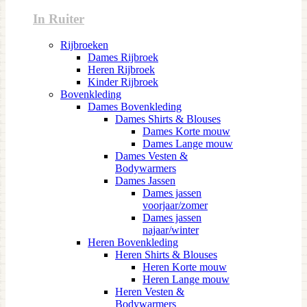
In Ruiter
Rijbroeken
Dames Rijbroek
Heren Rijbroek
Kinder Rijbroek
Bovenkleding
Dames Bovenkleding
Dames Shirts & Blouses
Dames Korte mouw
Dames Lange mouw
Dames Vesten &
Bodywarmers
Dames Jassen
Dames jassen
voorjaar/zomer
Dames jassen
najaar/winter
Heren Bovenkleding
Heren Shirts & Blouses
Heren Korte mouw
Heren Lange mouw
Heren Vesten &
Bodywarmers