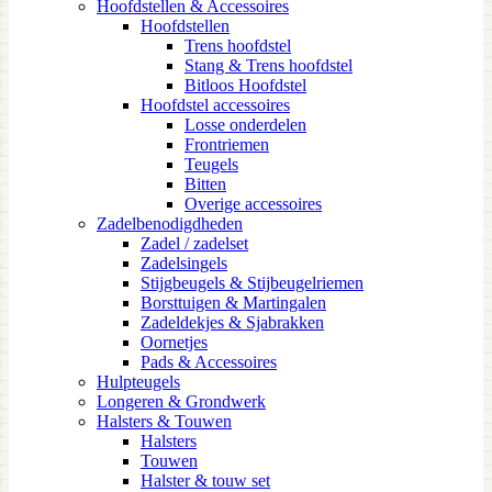
Hoofdstellen & Accessoires
Hoofdstellen
Trens hoofdstel
Stang & Trens hoofdstel
Bitloos Hoofdstel
Hoofdstel accessoires
Losse onderdelen
Frontriemen
Teugels
Bitten
Overige accessoires
Zadelbenodigdheden
Zadel / zadelset
Zadelsingels
Stijgbeugels & Stijbeugelriemen
Borsttuigen & Martingalen
Zadeldekjes & Sjabrakken
Oornetjes
Pads & Accessoires
Hulpteugels
Longeren & Grondwerk
Halsters & Touwen
Halsters
Touwen
Halster & touw set