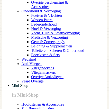
Overige bescherming &
Accessoires
Onderhoud & Verzorging
Poetsen & Vlechten
Wassen Paard
Lederonderhoud
Hoef & Verzorging
Vacht, Huid & Staartverzorging
Medische & Verzorging
Geur & Zomerspray's
Beloning & Supplementen
Toiletteren, Scheren & Onderhoud
Poetskisten & Sets
Wedstrijd
Anti-Vliegen
Vliegendekens
Vliegenmaskers
Overige Anti-vliegen
Paard Overige
Mini-Shop
In Mini-Shop
Hoofdstellen & Accessoires
Zadelbenodigdheden