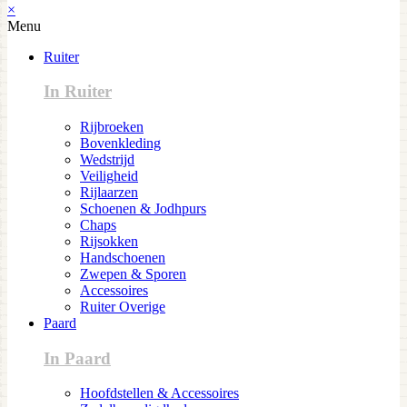
×
Menu
Ruiter
In Ruiter
Rijbroeken
Bovenkleding
Wedstrijd
Veiligheid
Rijlaarzen
Schoenen & Jodhpurs
Chaps
Rijsokken
Handschoenen
Zwepen & Sporen
Accessoires
Ruiter Overige
Paard
In Paard
Hoofdstellen & Accessoires