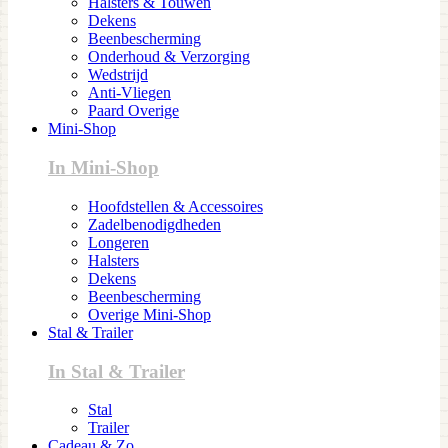
Halsters & Touwen
Dekens
Beenbescherming
Onderhoud & Verzorging
Wedstrijd
Anti-Vliegen
Paard Overige
Mini-Shop
In Mini-Shop
Hoofdstellen & Accessoires
Zadelbenodigdheden
Longeren
Halsters
Dekens
Beenbescherming
Overige Mini-Shop
Stal & Trailer
In Stal & Trailer
Stal
Trailer
Cadeau & Zo