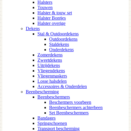
Halsters
Touwen
Halster & touw set
Halster Bontjes
Halster overige
Dekens
Stal & Outdoordekens
Outdoordekens
Staldekens
Onderdekens
Zomerdekens
Zweetdekens
Uitrijdekens
Vliegendekens
Vliegenmaskers
Losse halsdelen
Accessoires & Onderdelen
Beenbescherming
Beenbeschermers
Beschermers voorbeen
Beenbeschermers achterbeen
Set Beenbeschermers
Bandages
Springschoenen
Transport bescherming