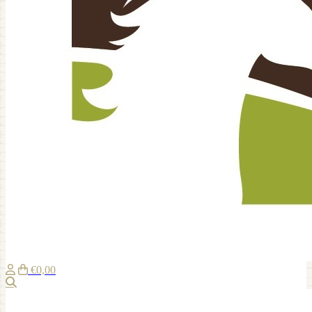
€0,00
Zoeken