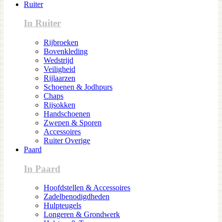
Ruiter
In Ruiter
Rijbroeken
Bovenkleding
Wedstrijd
Veiligheid
Rijlaarzen
Schoenen & Jodhpurs
Chaps
Rijsokken
Handschoenen
Zwepen & Sporen
Accessoires
Ruiter Overige
Paard
In Paard
Hoofdstellen & Accessoires
Zadelbenodigdheden
Hulpteugels
Longeren & Grondwerk