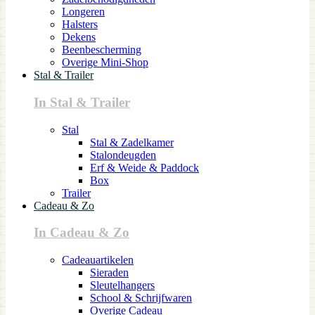
Longeren
Halsters
Dekens
Beenbescherming
Overige Mini-Shop
Stal & Trailer
In Stal & Trailer
Stal
Stal & Zadelkamer
Stalondeugden
Erf & Weide & Paddock
Box
Trailer
Cadeau & Zo
In Cadeau & Zo
Cadeauartikelen
Sieraden
Sleutelhangers
School & Schrijfwaren
Overige Cadeau