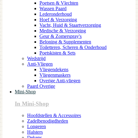
Poetsen & Vlechten
Wassen Paard
Lederonderhoud
Hoef & Verzorging
Vacht, Huid & Staartverzorging
Medische & Verzorging
Geur & Zomerspray's
Beloning & Supplementen
Toiletteren, Scheren & Onderhoud
Poetskisten & Sets
Wedstrijd
Anti-Vliegen
Vliegendekens
Vliegenmaskers
Overige Anti-vliegen
Paard Overige
Mini-Shop
In Mini-Shop
Hoofdstellen & Accessoires
Zadelbenodigdheden
Longeren
Halsters
Dekens