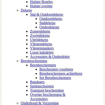
Halster Bontjes
Halster overige
Dekens
Stal & Outdoordekens
Outdoordekens
Staldekens
Onderdekens
Zomerdekens
Zweetdekens
Uitrijdekens
Vliegendekens
Vliegenmaskers
Losse halsdelen
Accessoires & Onderdelen
Beenbescherming
Beenbeschermers
Beschermers voorbeen
Beenbeschermers achterbeen
Set Beenbeschermers
Bandages
Springschoenen
Transport bescherming
Overige bescherming &
Accessoires
Onderhoud & Verzorging