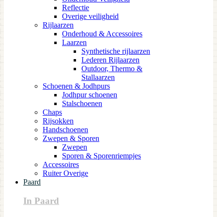
Reflectie
Overige veiligheid
Rijlaarzen
Onderhoud & Accessoires
Laarzen
Synthetische rijlaarzen
Lederen Rijlaarzen
Outdoor, Thermo &
Stallaarzen
Schoenen & Jodhpurs
Jodhpur schoenen
Stalschoenen
Chaps
Rijsokken
Handschoenen
Zwepen & Sporen
Zwepen
Sporen & Sporenriempjes
Accessoires
Ruiter Overige
Paard
In Paard