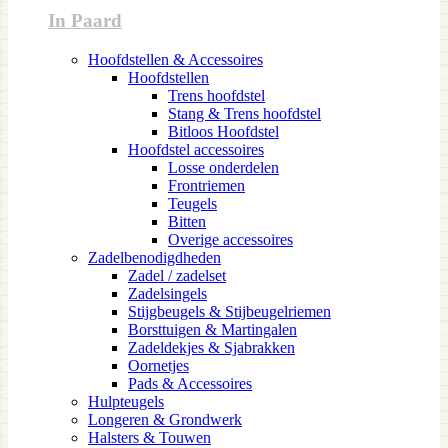
In Paard
Hoofdstellen & Accessoires
Hoofdstellen
Trens hoofdstel
Stang & Trens hoofdstel
Bitloos Hoofdstel
Hoofdstel accessoires
Losse onderdelen
Frontriemen
Teugels
Bitten
Overige accessoires
Zadelbenodigdheden
Zadel / zadelset
Zadelsingels
Stijgbeugels & Stijbeugelriemen
Borsttuigen & Martingalen
Zadeldekjes & Sjabrakken
Oornetjes
Pads & Accessoires
Hulpteugels
Longeren & Grondwerk
Halsters & Touwen