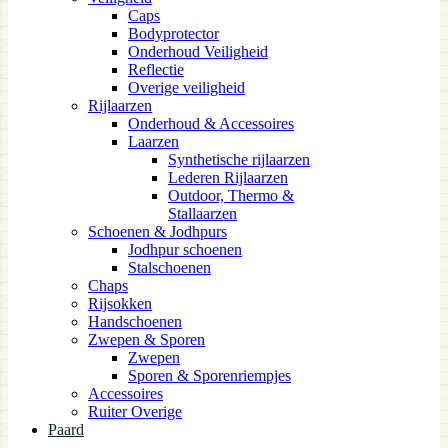
Caps
Bodyprotector
Onderhoud Veiligheid
Reflectie
Overige veiligheid
Rijlaarzen
Onderhoud & Accessoires
Laarzen
Synthetische rijlaarzen
Lederen Rijlaarzen
Outdoor, Thermo &
Stallaarzen
Schoenen & Jodhpurs
Jodhpur schoenen
Stalschoenen
Chaps
Rijsokken
Handschoenen
Zwepen & Sporen
Zwepen
Sporen & Sporenriempjes
Accessoires
Ruiter Overige
Paard