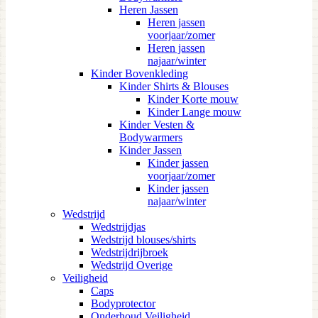
Heren Jassen
Heren jassen
voorjaar/zomer
Heren jassen
najaar/winter
Kinder Bovenkleding
Kinder Shirts & Blouses
Kinder Korte mouw
Kinder Lange mouw
Kinder Vesten &
Bodywarmers
Kinder Jassen
Kinder jassen
voorjaar/zomer
Kinder jassen
najaar/winter
Wedstrijd
Wedstrijdjas
Wedstrijd blouses/shirts
Wedstrijdrijbroek
Wedstrijd Overige
Veiligheid
Caps
Bodyprotector
Onderhoud Veiligheid