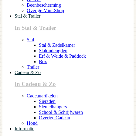
Beenbescherming
Overige Mini-Shop
Stal & Trailer
In Stal & Trailer
Stal
Stal & Zadelkamer
Stalondeugden
Erf & Weide & Paddock
Box
Trailer
Cadeau & Zo
In Cadeau & Zo
Cadeauartikelen
Sieraden
Sleutelhangers
School & Schrijfwaren
Overige Cadeau
Hond
Informatie