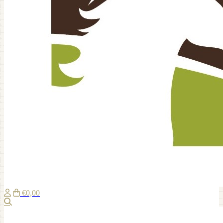
€0,00
Zoeken