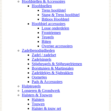
Hoofdstellen & Accessoires
Hoofdstellen
Trens hoofdstel
Stang & Trens hoofdstel
Bitloos Hoofdstel
Hoofdstel accessoires
Losse onderdelen
Frontriemen
Teugels
Bitten
Overige accessoires
Zadelbenodigdheden
Zadel / zadelset
Zadelsingels
Stijgbeugels & Stijbeugelriemen
Borsttuigen & Martingalen
Zadeldekjes & Sjabrakken
Oornetjes
Pads & Accessoires
Hulpteugels
Longeren & Grondwerk
Halsters & Touwen
Halsters
Touwen
Halster & touw set