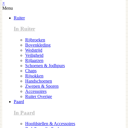
×
Menu
Ruiter
In Ruiter
Rijbroeken
Bovenkleding
Wedstrijd
Veiligheid
Rijlaarzen
Schoenen & Jodhpurs
Chaps
Rijsokken
Handschoenen
Zwepen & Sporen
Accessoires
Ruiter Overige
Paard
In Paard
Hoofdstellen & Accessoires