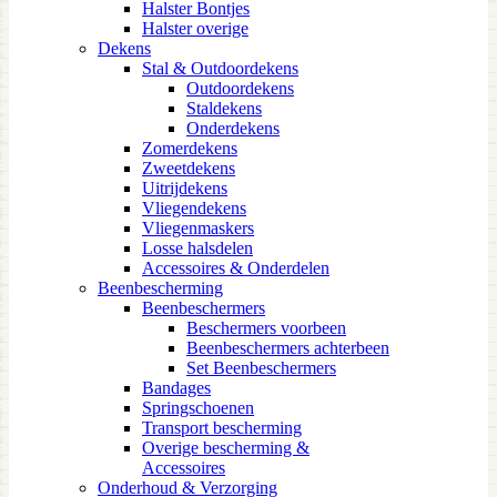
Halster Bontjes
Halster overige
Dekens
Stal & Outdoordekens
Outdoordekens
Staldekens
Onderdekens
Zomerdekens
Zweetdekens
Uitrijdekens
Vliegendekens
Vliegenmaskers
Losse halsdelen
Accessoires & Onderdelen
Beenbescherming
Beenbeschermers
Beschermers voorbeen
Beenbeschermers achterbeen
Set Beenbeschermers
Bandages
Springschoenen
Transport bescherming
Overige bescherming &
Accessoires
Onderhoud & Verzorging