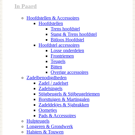
In Paard
Hoofdstellen & Accessoires
Hoofdstellen
Trens hoofdstel
Stang & Trens hoofdstel
Bitloos Hoofdstel
Hoofdstel accessoires
Losse onderdelen
Frontriemen
Teugels
Bitten
Overige accessoires
Zadelbenodigdheden
Zadel / zadelset
Zadelsingels
Stijgbeugels & Stijbeugelriemen
Borsttuigen & Martingalen
Zadeldekjes & Sjabrakken
Oornetjes
Pads & Accessoires
Hulpteugels
Longeren & Grondwerk
Halsters & Touwen