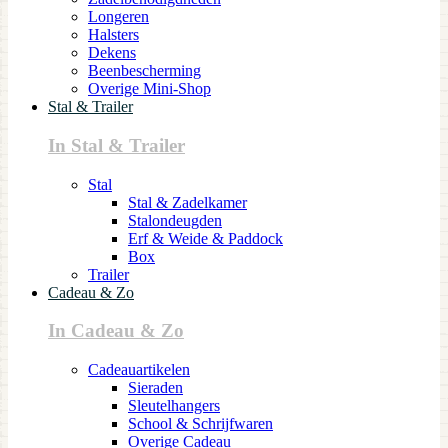
Longeren
Halsters
Dekens
Beenbescherming
Overige Mini-Shop
Stal & Trailer
In Stal & Trailer
Stal
Stal & Zadelkamer
Stalondeugden
Erf & Weide & Paddock
Box
Trailer
Cadeau & Zo
In Cadeau & Zo
Cadeauartikelen
Sieraden
Sleutelhangers
School & Schrijfwaren
Overige Cadeau