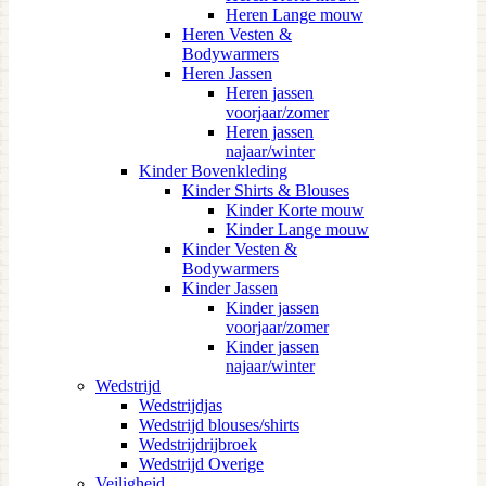
Heren Lange mouw
Heren Vesten &
Bodywarmers
Heren Jassen
Heren jassen
voorjaar/zomer
Heren jassen
najaar/winter
Kinder Bovenkleding
Kinder Shirts & Blouses
Kinder Korte mouw
Kinder Lange mouw
Kinder Vesten &
Bodywarmers
Kinder Jassen
Kinder jassen
voorjaar/zomer
Kinder jassen
najaar/winter
Wedstrijd
Wedstrijdjas
Wedstrijd blouses/shirts
Wedstrijdrijbroek
Wedstrijd Overige
Veiligheid