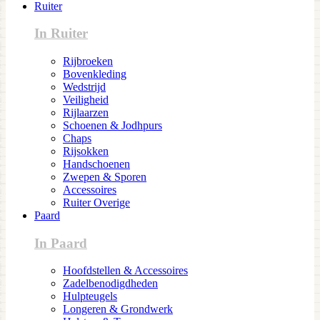
Ruiter
In Ruiter
Rijbroeken
Bovenkleding
Wedstrijd
Veiligheid
Rijlaarzen
Schoenen & Jodhpurs
Chaps
Rijsokken
Handschoenen
Zwepen & Sporen
Accessoires
Ruiter Overige
Paard
In Paard
Hoofdstellen & Accessoires
Zadelbenodigdheden
Hulpteugels
Longeren & Grondwerk