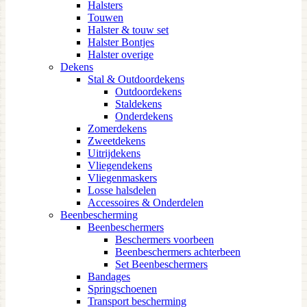
Halsters
Touwen
Halster & touw set
Halster Bontjes
Halster overige
Dekens
Stal & Outdoordekens
Outdoordekens
Staldekens
Onderdekens
Zomerdekens
Zweetdekens
Uitrijdekens
Vliegendekens
Vliegenmaskers
Losse halsdelen
Accessoires & Onderdelen
Beenbescherming
Beenbeschermers
Beschermers voorbeen
Beenbeschermers achterbeen
Set Beenbeschermers
Bandages
Springschoenen
Transport bescherming