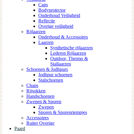
Caps
Bodyprotector
Onderhoud Veiligheid
Reflectie
Overige veiligheid
Rijlaarzen
Onderhoud & Accessoires
Laarzen
Synthetische rijlaarzen
Lederen Rijlaarzen
Outdoor, Thermo &
Stallaarzen
Schoenen & Jodhpurs
Jodhpur schoenen
Stalschoenen
Chaps
Rijsokken
Handschoenen
Zwepen & Sporen
Zwepen
Sporen & Sporenriempjes
Accessoires
Ruiter Overige
Paard