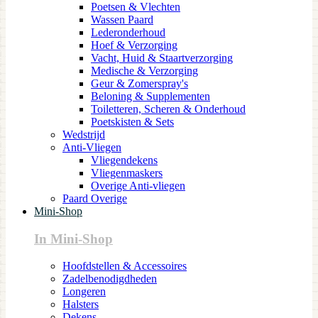
Poetsen & Vlechten
Wassen Paard
Lederonderhoud
Hoef & Verzorging
Vacht, Huid & Staartverzorging
Medische & Verzorging
Geur & Zomerspray's
Beloning & Supplementen
Toiletteren, Scheren & Onderhoud
Poetskisten & Sets
Wedstrijd
Anti-Vliegen
Vliegendekens
Vliegenmaskers
Overige Anti-vliegen
Paard Overige
Mini-Shop
In Mini-Shop
Hoofdstellen & Accessoires
Zadelbenodigdheden
Longeren
Halsters
Dekens