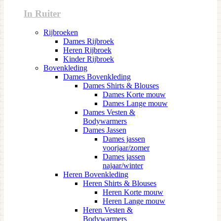
In Ruiter
Rijbroeken
Dames Rijbroek
Heren Rijbroek
Kinder Rijbroek
Bovenkleding
Dames Bovenkleding
Dames Shirts & Blouses
Dames Korte mouw
Dames Lange mouw
Dames Vesten &
Bodywarmers
Dames Jassen
Dames jassen
voorjaar/zomer
Dames jassen
najaar/winter
Heren Bovenkleding
Heren Shirts & Blouses
Heren Korte mouw
Heren Lange mouw
Heren Vesten &
Bodywarmers