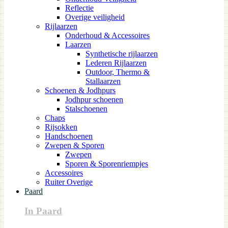
Reflectie
Overige veiligheid
Rijlaarzen
Onderhoud & Accessoires
Laarzen
Synthetische rijlaarzen
Lederen Rijlaarzen
Outdoor, Thermo &
Stallaarzen
Schoenen & Jodhpurs
Jodhpur schoenen
Stalschoenen
Chaps
Rijsokken
Handschoenen
Zwepen & Sporen
Zwepen
Sporen & Sporenriempjes
Accessoires
Ruiter Overige
Paard
In Paard