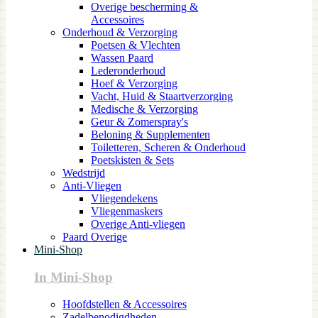
Overige bescherming &
Accessoires
Onderhoud & Verzorging
Poetsen & Vlechten
Wassen Paard
Lederonderhoud
Hoef & Verzorging
Vacht, Huid & Staartverzorging
Medische & Verzorging
Geur & Zomerspray's
Beloning & Supplementen
Toiletteren, Scheren & Onderhoud
Poetskisten & Sets
Wedstrijd
Anti-Vliegen
Vliegendekens
Vliegenmaskers
Overige Anti-vliegen
Paard Overige
Mini-Shop
In Mini-Shop
Hoofdstellen & Accessoires
Zadelbenodigdheden