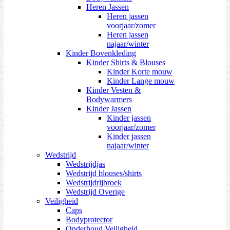
Heren Jassen
Heren jassen
voorjaar/zomer
Heren jassen
najaar/winter
Kinder Bovenkleding
Kinder Shirts & Blouses
Kinder Korte mouw
Kinder Lange mouw
Kinder Vesten &
Bodywarmers
Kinder Jassen
Kinder jassen
voorjaar/zomer
Kinder jassen
najaar/winter
Wedstrijd
Wedstrijdjas
Wedstrijd blouses/shirts
Wedstrijdrijbroek
Wedstrijd Overige
Veiligheid
Caps
Bodyprotector
Onderhoud Veiligheid