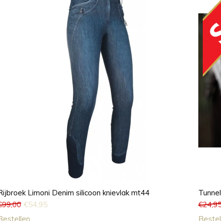
Rijbroek Limoni Denim silicoon knievlak mt44
Tunne
€
99,00
€
54,95
€
24,9
Bestellen
Bestel