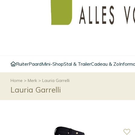
Ruiter
Paard
Mini-Shop
Stal & Trailer
Cadeau & Zo
Informa
Home
>
Merk
>
Lauria Garrelli
Lauria Garrelli