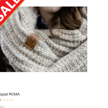
lsjaal ROMA
5
€
19,95
len