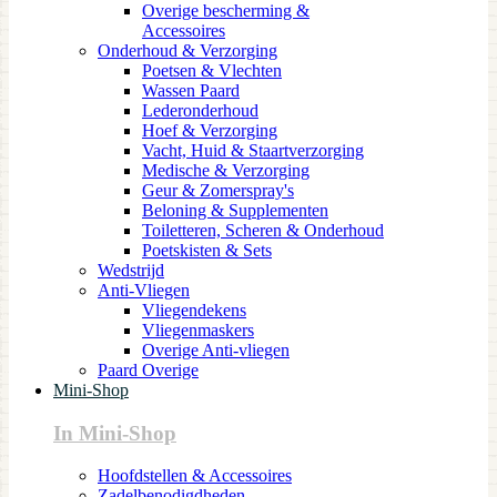
Overige bescherming &
Accessoires
Onderhoud & Verzorging
Poetsen & Vlechten
Wassen Paard
Lederonderhoud
Hoef & Verzorging
Vacht, Huid & Staartverzorging
Medische & Verzorging
Geur & Zomerspray's
Beloning & Supplementen
Toiletteren, Scheren & Onderhoud
Poetskisten & Sets
Wedstrijd
Anti-Vliegen
Vliegendekens
Vliegenmaskers
Overige Anti-vliegen
Paard Overige
Mini-Shop
In Mini-Shop
Hoofdstellen & Accessoires
Zadelbenodigdheden