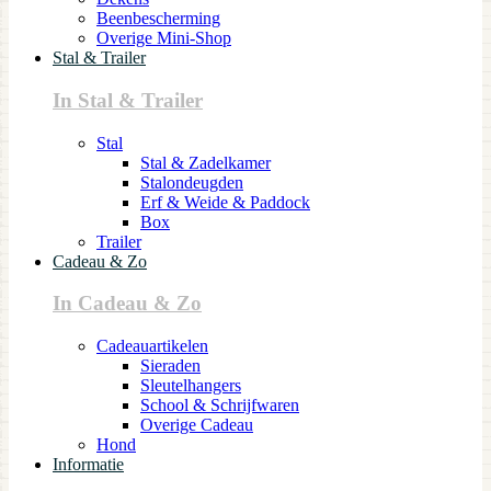
Beenbescherming
Overige Mini-Shop
Stal & Trailer
In Stal & Trailer
Stal
Stal & Zadelkamer
Stalondeugden
Erf & Weide & Paddock
Box
Trailer
Cadeau & Zo
In Cadeau & Zo
Cadeauartikelen
Sieraden
Sleutelhangers
School & Schrijfwaren
Overige Cadeau
Hond
Informatie