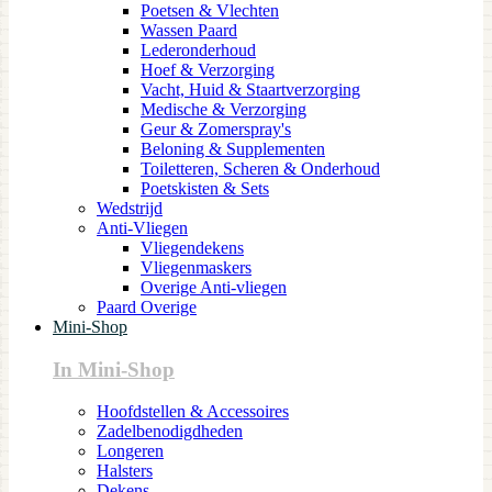
Poetsen & Vlechten
Wassen Paard
Lederonderhoud
Hoef & Verzorging
Vacht, Huid & Staartverzorging
Medische & Verzorging
Geur & Zomerspray's
Beloning & Supplementen
Toiletteren, Scheren & Onderhoud
Poetskisten & Sets
Wedstrijd
Anti-Vliegen
Vliegendekens
Vliegenmaskers
Overige Anti-vliegen
Paard Overige
Mini-Shop
In Mini-Shop
Hoofdstellen & Accessoires
Zadelbenodigdheden
Longeren
Halsters
Dekens