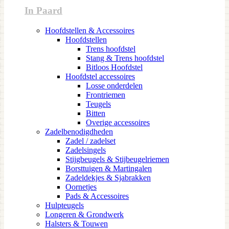
In Paard
Hoofdstellen & Accessoires
Hoofdstellen
Trens hoofdstel
Stang & Trens hoofdstel
Bitloos Hoofdstel
Hoofdstel accessoires
Losse onderdelen
Frontriemen
Teugels
Bitten
Overige accessoires
Zadelbenodigdheden
Zadel / zadelset
Zadelsingels
Stijgbeugels & Stijbeugelriemen
Borsttuigen & Martingalen
Zadeldekjes & Sjabrakken
Oornetjes
Pads & Accessoires
Hulpteugels
Longeren & Grondwerk
Halsters & Touwen