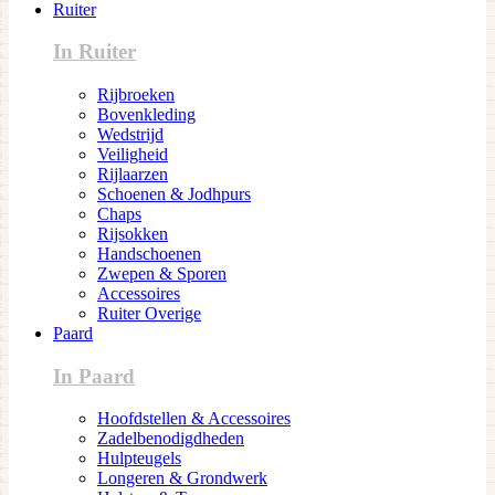
Ruiter
In Ruiter
Rijbroeken
Bovenkleding
Wedstrijd
Veiligheid
Rijlaarzen
Schoenen & Jodhpurs
Chaps
Rijsokken
Handschoenen
Zwepen & Sporen
Accessoires
Ruiter Overige
Paard
In Paard
Hoofdstellen & Accessoires
Zadelbenodigdheden
Hulpteugels
Longeren & Grondwerk