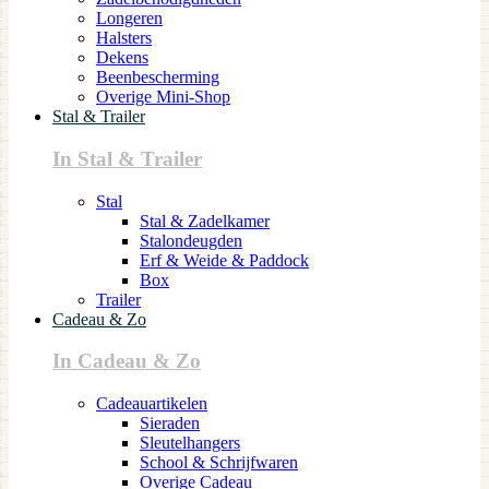
Longeren
Halsters
Dekens
Beenbescherming
Overige Mini-Shop
Stal & Trailer
In Stal & Trailer
Stal
Stal & Zadelkamer
Stalondeugden
Erf & Weide & Paddock
Box
Trailer
Cadeau & Zo
In Cadeau & Zo
Cadeauartikelen
Sieraden
Sleutelhangers
School & Schrijfwaren
Overige Cadeau