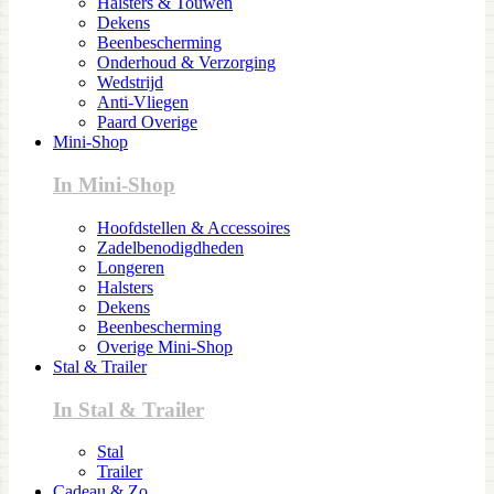
Halsters & Touwen
Dekens
Beenbescherming
Onderhoud & Verzorging
Wedstrijd
Anti-Vliegen
Paard Overige
Mini-Shop
In Mini-Shop
Hoofdstellen & Accessoires
Zadelbenodigdheden
Longeren
Halsters
Dekens
Beenbescherming
Overige Mini-Shop
Stal & Trailer
In Stal & Trailer
Stal
Trailer
Cadeau & Zo