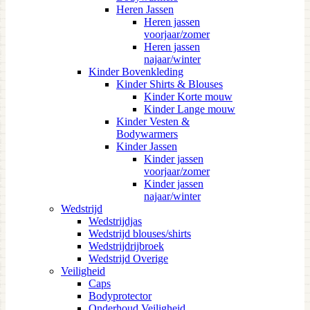
Heren Jassen
Heren jassen
voorjaar/zomer
Heren jassen
najaar/winter
Kinder Bovenkleding
Kinder Shirts & Blouses
Kinder Korte mouw
Kinder Lange mouw
Kinder Vesten &
Bodywarmers
Kinder Jassen
Kinder jassen
voorjaar/zomer
Kinder jassen
najaar/winter
Wedstrijd
Wedstrijdjas
Wedstrijd blouses/shirts
Wedstrijdrijbroek
Wedstrijd Overige
Veiligheid
Caps
Bodyprotector
Onderhoud Veiligheid