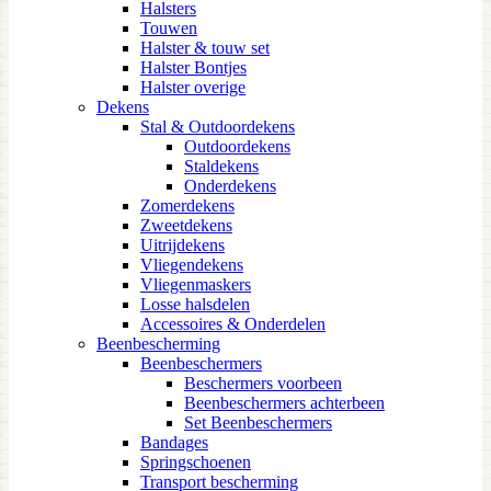
Halsters
Touwen
Halster & touw set
Halster Bontjes
Halster overige
Dekens
Stal & Outdoordekens
Outdoordekens
Staldekens
Onderdekens
Zomerdekens
Zweetdekens
Uitrijdekens
Vliegendekens
Vliegenmaskers
Losse halsdelen
Accessoires & Onderdelen
Beenbescherming
Beenbeschermers
Beschermers voorbeen
Beenbeschermers achterbeen
Set Beenbeschermers
Bandages
Springschoenen
Transport bescherming