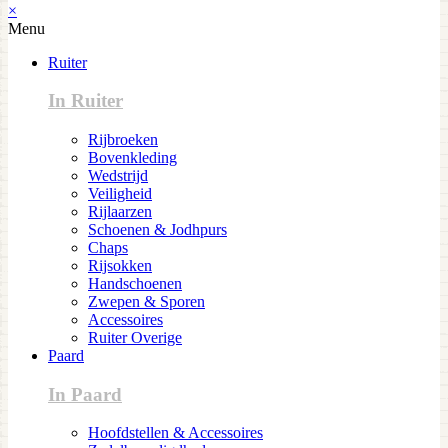
×
Menu
Ruiter
In Ruiter
Rijbroeken
Bovenkleding
Wedstrijd
Veiligheid
Rijlaarzen
Schoenen & Jodhpurs
Chaps
Rijsokken
Handschoenen
Zwepen & Sporen
Accessoires
Ruiter Overige
Paard
In Paard
Hoofdstellen & Accessoires