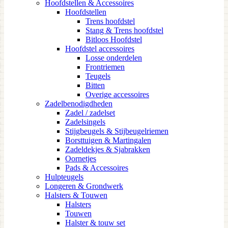
Hoofdstellen & Accessoires
Hoofdstellen
Trens hoofdstel
Stang & Trens hoofdstel
Bitloos Hoofdstel
Hoofdstel accessoires
Losse onderdelen
Frontriemen
Teugels
Bitten
Overige accessoires
Zadelbenodigdheden
Zadel / zadelset
Zadelsingels
Stijgbeugels & Stijbeugelriemen
Borsttuigen & Martingalen
Zadeldekjes & Sjabrakken
Oornetjes
Pads & Accessoires
Hulpteugels
Longeren & Grondwerk
Halsters & Touwen
Halsters
Touwen
Halster & touw set