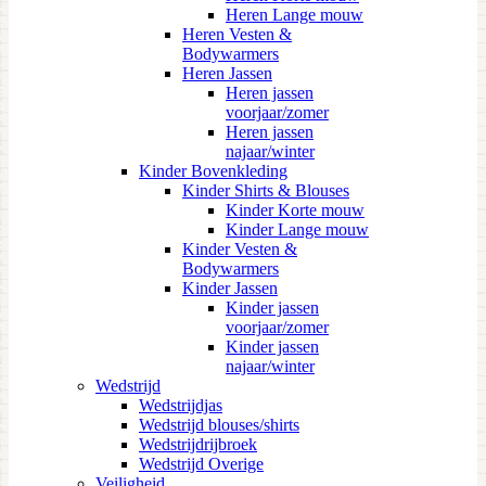
Heren Lange mouw
Heren Vesten &
Bodywarmers
Heren Jassen
Heren jassen
voorjaar/zomer
Heren jassen
najaar/winter
Kinder Bovenkleding
Kinder Shirts & Blouses
Kinder Korte mouw
Kinder Lange mouw
Kinder Vesten &
Bodywarmers
Kinder Jassen
Kinder jassen
voorjaar/zomer
Kinder jassen
najaar/winter
Wedstrijd
Wedstrijdjas
Wedstrijd blouses/shirts
Wedstrijdrijbroek
Wedstrijd Overige
Veiligheid