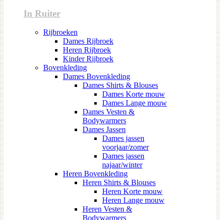
In Ruiter
Rijbroeken
Dames Rijbroek
Heren Rijbroek
Kinder Rijbroek
Bovenkleding
Dames Bovenkleding
Dames Shirts & Blouses
Dames Korte mouw
Dames Lange mouw
Dames Vesten &
Bodywarmers
Dames Jassen
Dames jassen
voorjaar/zomer
Dames jassen
najaar/winter
Heren Bovenkleding
Heren Shirts & Blouses
Heren Korte mouw
Heren Lange mouw
Heren Vesten &
Bodywarmers