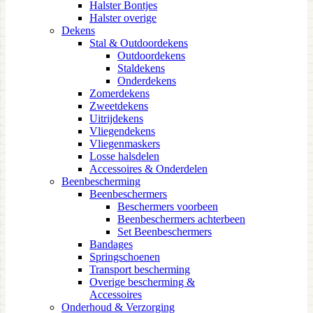
Halster Bontjes
Halster overige
Dekens
Stal & Outdoordekens
Outdoordekens
Staldekens
Onderdekens
Zomerdekens
Zweetdekens
Uitrijdekens
Vliegendekens
Vliegenmaskers
Losse halsdelen
Accessoires & Onderdelen
Beenbescherming
Beenbeschermers
Beschermers voorbeen
Beenbeschermers achterbeen
Set Beenbeschermers
Bandages
Springschoenen
Transport bescherming
Overige bescherming &
Accessoires
Onderhoud & Verzorging