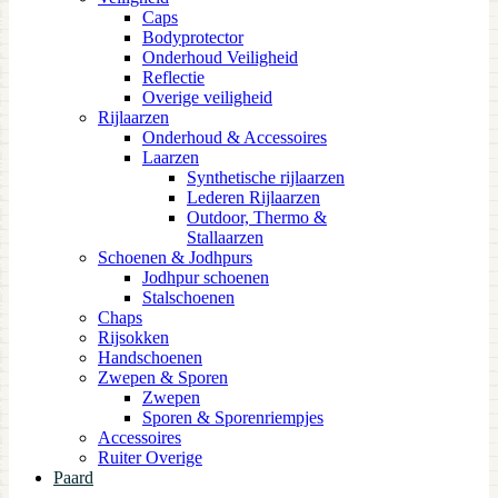
Caps
Bodyprotector
Onderhoud Veiligheid
Reflectie
Overige veiligheid
Rijlaarzen
Onderhoud & Accessoires
Laarzen
Synthetische rijlaarzen
Lederen Rijlaarzen
Outdoor, Thermo &
Stallaarzen
Schoenen & Jodhpurs
Jodhpur schoenen
Stalschoenen
Chaps
Rijsokken
Handschoenen
Zwepen & Sporen
Zwepen
Sporen & Sporenriempjes
Accessoires
Ruiter Overige
Paard