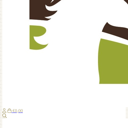
€0,00
Zoeken