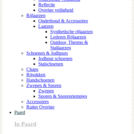
Reflectie
Overige veiligheid
Rijlaarzen
Onderhoud & Accessoires
Laarzen
Synthetische rijlaarzen
Lederen Rijlaarzen
Outdoor, Thermo &
Stallaarzen
Schoenen & Jodhpurs
Jodhpur schoenen
Stalschoenen
Chaps
Rijsokken
Handschoenen
Zwepen & Sporen
Zwepen
Sporen & Sporenriempjes
Accessoires
Ruiter Overige
Paard
In Paard