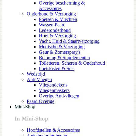
Overige bescherming &
Accessoires
Onderhoud & Verzorging
Poetsen & Vlechten
Wassen Paard
Lederonderhoud
Hoef & Verzorging
Vacht, Huid & Staartverzorging
Medische & Verzorging
Geur & Zomerspray's
Beloning & Supplementen
Toiletteren, Scheren & Onderhoud
Poetskisten & Sets
Wedstrijd
Anti-Vliegen
Vliegendekens
Vliegenmaskers
Overige Anti-vliegen
Paard Overige
Mini-Shop
In Mini-Shop
Hoofdstellen & Accessoires
Zadelbenodigdheden