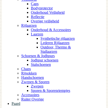
Caps
Bodyprotector
Onderhoud Veiligheid
Reflectie
Overige veiligheid
Rijlaarzen
Onderhoud & Accessoires
Laarzen
Synthetische rijlaarzen
Lederen Rijlaarzen
Outdoor, Thermo &
Stallaarzen
Schoenen & Jodhpurs
Jodhpur schoenen
Stalschoenen
Chaps
Rijsokken
Handschoenen
Zwepen & Sporen
Zwepen
Sporen & Sporenriempjes
Accessoires
Ruiter Overige
Paard