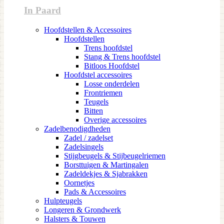
In Paard
Hoofdstellen & Accessoires
Hoofdstellen
Trens hoofdstel
Stang & Trens hoofdstel
Bitloos Hoofdstel
Hoofdstel accessoires
Losse onderdelen
Frontriemen
Teugels
Bitten
Overige accessoires
Zadelbenodigdheden
Zadel / zadelset
Zadelsingels
Stijgbeugels & Stijbeugelriemen
Borsttuigen & Martingalen
Zadeldekjes & Sjabrakken
Oornetjes
Pads & Accessoires
Hulpteugels
Longeren & Grondwerk
Halsters & Touwen