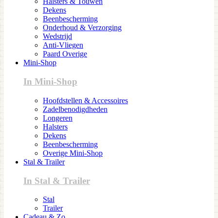
Halsters & Touwen
Dekens
Beenbescherming
Onderhoud & Verzorging
Wedstrijd
Anti-Vliegen
Paard Overige
Mini-Shop
In Mini-Shop
Hoofdstellen & Accessoires
Zadelbenodigdheden
Longeren
Halsters
Dekens
Beenbescherming
Overige Mini-Shop
Stal & Trailer
In Stal & Trailer
Stal
Trailer
Cadeau & Zo