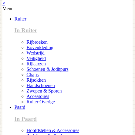
×
Menu
Ruiter
In Ruiter
Rijbroeken
Bovenkleding
Wedstrijd
Veiligheid
Rijlaarzen
Schoenen & Jodhpurs
Chaps
Rijsokken
Handschoenen
Zwepen & Sporen
Accessoires
Ruiter Overige
Paard
In Paard
Hoofdstellen & Accessoires