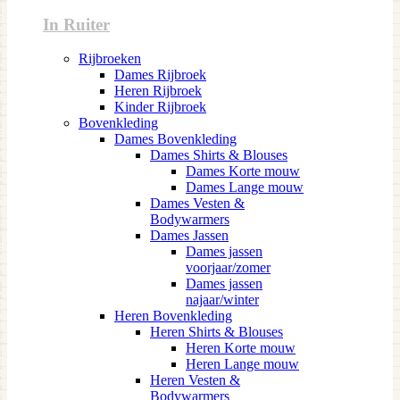
In Ruiter
Rijbroeken
Dames Rijbroek
Heren Rijbroek
Kinder Rijbroek
Bovenkleding
Dames Bovenkleding
Dames Shirts & Blouses
Dames Korte mouw
Dames Lange mouw
Dames Vesten &
Bodywarmers
Dames Jassen
Dames jassen
voorjaar/zomer
Dames jassen
najaar/winter
Heren Bovenkleding
Heren Shirts & Blouses
Heren Korte mouw
Heren Lange mouw
Heren Vesten &
Bodywarmers