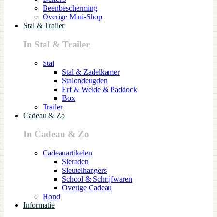
Beenbescherming
Overige Mini-Shop
Stal & Trailer
In Stal & Trailer
Stal
Stal & Zadelkamer
Stalondeugden
Erf & Weide & Paddock
Box
Trailer
Cadeau & Zo
In Cadeau & Zo
Cadeauartikelen
Sieraden
Sleutelhangers
School & Schrijfwaren
Overige Cadeau
Hond
Informatie