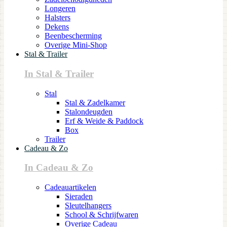
Longeren
Halsters
Dekens
Beenbescherming
Overige Mini-Shop
Stal & Trailer
In Stal & Trailer
Stal
Stal & Zadelkamer
Stalondeugden
Erf & Weide & Paddock
Box
Trailer
Cadeau & Zo
In Cadeau & Zo
Cadeauartikelen
Sieraden
Sleutelhangers
School & Schrijfwaren
Overige Cadeau