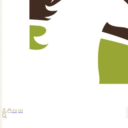
€0,00
Zoeken