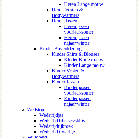
Heren Lange mouw
Heren Vesten &
Bodywarmers
Heren Jassen
Heren jassen
voorjaar/zomer
Heren jassen
najaar/winter
Kinder Bovenkleding
Kinder Shirts & Blouses
Kinder Korte mouw
Kinder Lange mouw
Kinder Vesten &
Bodywarmers
Kinder Jassen
Kinder jassen
voorjaar/zomer
Kinder jassen
najaar/winter
Wedstrijd
Wedstrijdjas
Wedstrijd blouses/shirts
Wedstrijdrijbroek
Wedstrijd Overige
Veiligheid