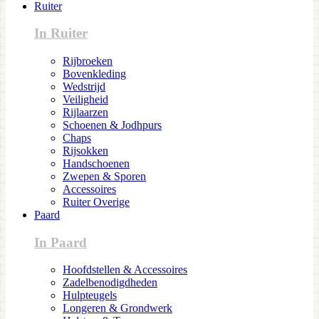
Ruiter
In Ruiter
Rijbroeken
Bovenkleding
Wedstrijd
Veiligheid
Rijlaarzen
Schoenen & Jodhpurs
Chaps
Rijsokken
Handschoenen
Zwepen & Sporen
Accessoires
Ruiter Overige
Paard
In Paard
Hoofdstellen & Accessoires
Zadelbenodigdheden
Hulpteugels
Longeren & Grondwerk