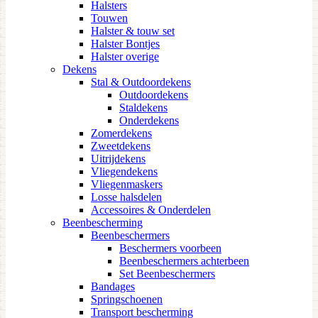
Halsters
Touwen
Halster & touw set
Halster Bontjes
Halster overige
Dekens
Stal & Outdoordekens
Outdoordekens
Staldekens
Onderdekens
Zomerdekens
Zweetdekens
Uitrijdekens
Vliegendekens
Vliegenmaskers
Losse halsdelen
Accessoires & Onderdelen
Beenbescherming
Beenbeschermers
Beschermers voorbeen
Beenbeschermers achterbeen
Set Beenbeschermers
Bandages
Springschoenen
Transport bescherming