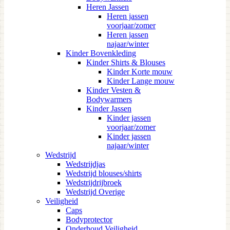
Heren Jassen
Heren jassen
voorjaar/zomer
Heren jassen
najaar/winter
Kinder Bovenkleding
Kinder Shirts & Blouses
Kinder Korte mouw
Kinder Lange mouw
Kinder Vesten &
Bodywarmers
Kinder Jassen
Kinder jassen
voorjaar/zomer
Kinder jassen
najaar/winter
Wedstrijd
Wedstrijdjas
Wedstrijd blouses/shirts
Wedstrijdrijbroek
Wedstrijd Overige
Veiligheid
Caps
Bodyprotector
Onderhoud Veiligheid