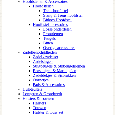
Hoofdstellen & Accessoires
Hoofdstellen
Trens hoofdstel
Stang & Trens hoofdstel
Bitloos Hoofdstel
Hoofdstel accessoires
Losse onderdelen
Frontriemen
Teugels
Bitten
Overige accessoires
Zadelbenodigdheden
Zadel / zadelset
Zadelsingels
Stijgbeugels & Stijbeugelriemen
Borsttuigen & Martingalen
Zadeldekjes & Sjabrakken
Oornetjes
Pads & Accessoires
Hulpteugels
Longeren & Grondwerk
Halsters & Touwen
Halsters
Touwen
Halster & touw set