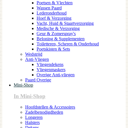
Poetsen & Vlechten
Wassen Paard
Lederonderhoud
Hoef & Verzorging
Vacht, Huid & Staartverzorging
Medische & Verzorging
Geur & Zomerspray's
Beloning & Supplementen
Toiletteren, Scheren & Onderhoud
Poetskisten & Sets
Wedstrijd
Anti-Vliegen
Vliegendekens
Vliegenmaskers
Overige Anti-vliegen
Paard Overige
Mini-Shop
In Mini-Shop
Hoofdstellen & Accessoires
Zadelbenodigdheden
Longeren
Halsters
Dekens