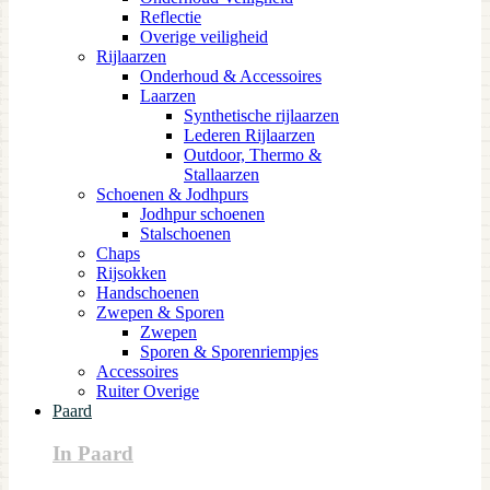
Reflectie
Overige veiligheid
Rijlaarzen
Onderhoud & Accessoires
Laarzen
Synthetische rijlaarzen
Lederen Rijlaarzen
Outdoor, Thermo &
Stallaarzen
Schoenen & Jodhpurs
Jodhpur schoenen
Stalschoenen
Chaps
Rijsokken
Handschoenen
Zwepen & Sporen
Zwepen
Sporen & Sporenriempjes
Accessoires
Ruiter Overige
Paard
In Paard