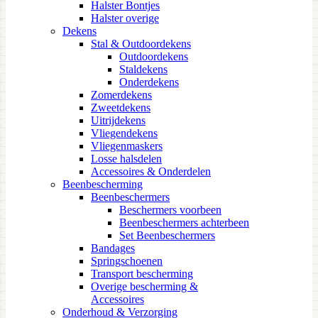
Halster Bontjes
Halster overige
Dekens
Stal & Outdoordekens
Outdoordekens
Staldekens
Onderdekens
Zomerdekens
Zweetdekens
Uitrijdekens
Vliegendekens
Vliegenmaskers
Losse halsdelen
Accessoires & Onderdelen
Beenbescherming
Beenbeschermers
Beschermers voorbeen
Beenbeschermers achterbeen
Set Beenbeschermers
Bandages
Springschoenen
Transport bescherming
Overige bescherming &
Accessoires
Onderhoud & Verzorging