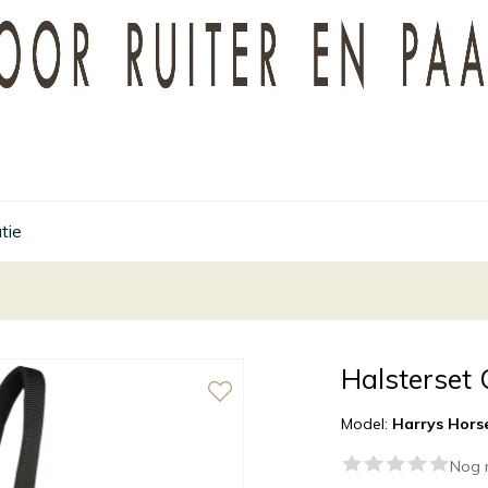
tie
Halsterset
Model:
Harrys Hors
Nog 