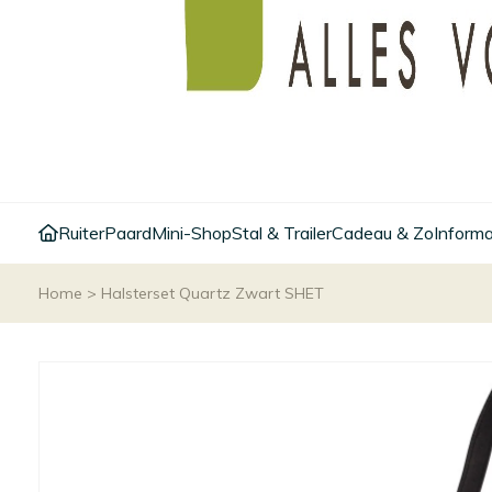
Ruiter
Paard
Mini-Shop
Stal & Trailer
Cadeau & Zo
Informa
Home
>
Halsterset Quartz Zwart SHET