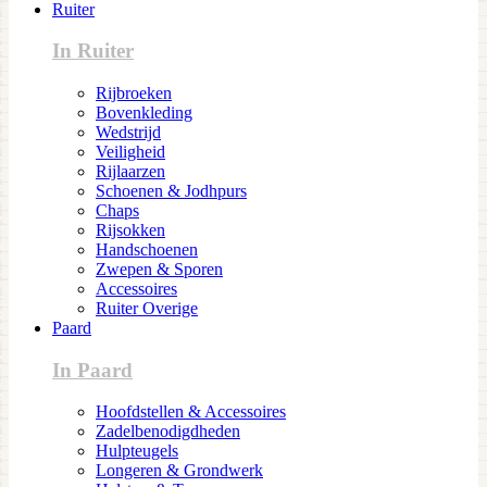
Ruiter
In Ruiter
Rijbroeken
Bovenkleding
Wedstrijd
Veiligheid
Rijlaarzen
Schoenen & Jodhpurs
Chaps
Rijsokken
Handschoenen
Zwepen & Sporen
Accessoires
Ruiter Overige
Paard
In Paard
Hoofdstellen & Accessoires
Zadelbenodigdheden
Hulpteugels
Longeren & Grondwerk