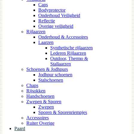
Caps
Bodyprotector
Onderhoud Veiligheid
Reflectie
Overige veiligheid
Rijlaarzen
Onderhoud & Accessoires
Laarzen
Synthetische rijlaarzen
Lederen Rijlaarzen
Outdoor, Thermo &
Stallaarzen
Schoenen & Jodhpurs
Jodhpur schoenen
Stalschoenen
Chaps
Rijsokken
Handschoenen
Zwepen & Sporen
Zwepen
Sporen & Sporenriempjes
Accessoires
Ruiter Overige
Paard