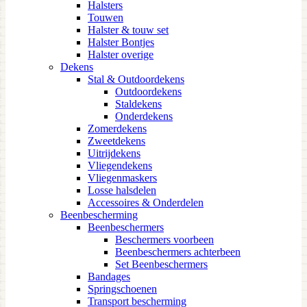
Halsters
Touwen
Halster & touw set
Halster Bontjes
Halster overige
Dekens
Stal & Outdoordekens
Outdoordekens
Staldekens
Onderdekens
Zomerdekens
Zweetdekens
Uitrijdekens
Vliegendekens
Vliegenmaskers
Losse halsdelen
Accessoires & Onderdelen
Beenbescherming
Beenbeschermers
Beschermers voorbeen
Beenbeschermers achterbeen
Set Beenbeschermers
Bandages
Springschoenen
Transport bescherming