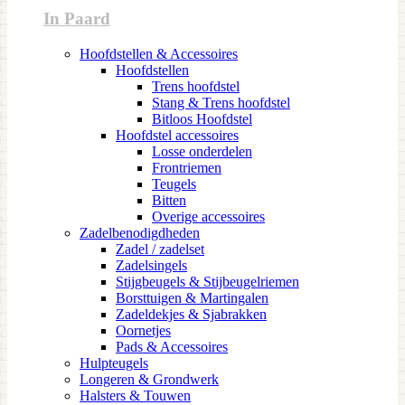
In Paard
Hoofdstellen & Accessoires
Hoofdstellen
Trens hoofdstel
Stang & Trens hoofdstel
Bitloos Hoofdstel
Hoofdstel accessoires
Losse onderdelen
Frontriemen
Teugels
Bitten
Overige accessoires
Zadelbenodigdheden
Zadel / zadelset
Zadelsingels
Stijgbeugels & Stijbeugelriemen
Borsttuigen & Martingalen
Zadeldekjes & Sjabrakken
Oornetjes
Pads & Accessoires
Hulpteugels
Longeren & Grondwerk
Halsters & Touwen