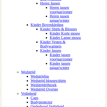
Heren Jassen
Heren jassen
voorjaar/zomer
Heren jassen
najaar/winter
Kinder Bovenkleding
Kinder Shirts & Blouses
Kinder Korte mouw
Kinder Lange mouw
Kinder Vesten &
Bodywarmers
Kinder Jassen
Kinder jassen
voorjaar/zomer
Kinder jassen
najaar/winter
Wedstrijd
Wedstrijdjas
Wedstrijd blouses/shirts
Wedstrijdrijbroek
Wedstrijd Overige
Veiligheid
Caps
Bodyprotector
Onderhoud Veiligheid