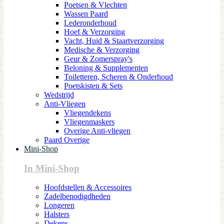
Poetsen & Vlechten
Wassen Paard
Lederonderhoud
Hoef & Verzorging
Vacht, Huid & Staartverzorging
Medische & Verzorging
Geur & Zomerspray's
Beloning & Supplementen
Toiletteren, Scheren & Onderhoud
Poetskisten & Sets
Wedstrijd
Anti-Vliegen
Vliegendekens
Vliegenmaskers
Overige Anti-vliegen
Paard Overige
Mini-Shop
In Mini-Shop
Hoofdstellen & Accessoires
Zadelbenodigdheden
Longeren
Halsters
Dekens