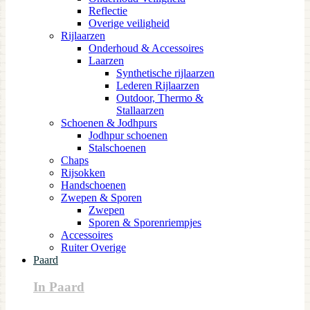
Reflectie
Overige veiligheid
Rijlaarzen
Onderhoud & Accessoires
Laarzen
Synthetische rijlaarzen
Lederen Rijlaarzen
Outdoor, Thermo &
Stallaarzen
Schoenen & Jodhpurs
Jodhpur schoenen
Stalschoenen
Chaps
Rijsokken
Handschoenen
Zwepen & Sporen
Zwepen
Sporen & Sporenriempjes
Accessoires
Ruiter Overige
Paard
In Paard