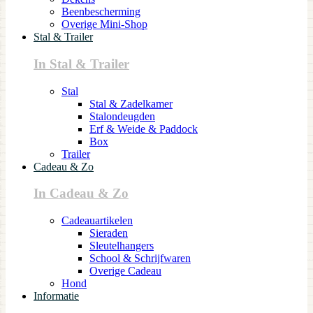
Beenbescherming
Overige Mini-Shop
Stal & Trailer
In Stal & Trailer
Stal
Stal & Zadelkamer
Stalondeugden
Erf & Weide & Paddock
Box
Trailer
Cadeau & Zo
In Cadeau & Zo
Cadeauartikelen
Sieraden
Sleutelhangers
School & Schrijfwaren
Overige Cadeau
Hond
Informatie