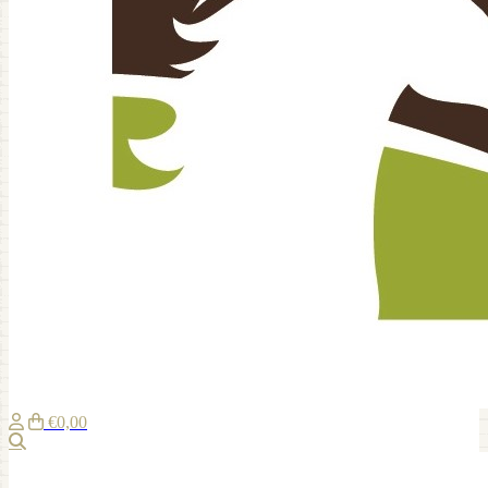
€0,00
Zoeken