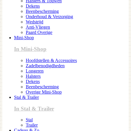
Halsters & Touwen
Dekens
Beenbescherming
Onderhoud & Verzorging
Wedstrijd
Anti-Vliegen
Paard Overige
Mini-Shop
In Mini-Shop
Hoofdstellen & Accessoires
Zadelbenodigdheden
Longeren
Halsters
Dekens
Beenbescherming
Overige Mini-Shop
Stal & Trailer
In Stal & Trailer
Stal
Trailer
Cadeau & Zo