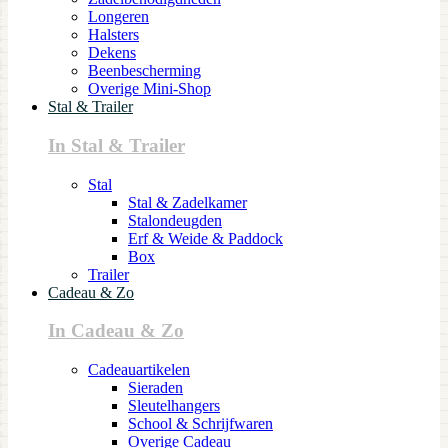
Longeren
Halsters
Dekens
Beenbescherming
Overige Mini-Shop
Stal & Trailer
In Stal & Trailer
Stal
Stal & Zadelkamer
Stalondeugden
Erf & Weide & Paddock
Box
Trailer
Cadeau & Zo
In Cadeau & Zo
Cadeauartikelen
Sieraden
Sleutelhangers
School & Schrijfwaren
Overige Cadeau