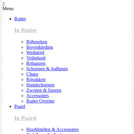
×
Menu
Ruiter
In Ruiter
Rijbroeken
Bovenkleding
Wedstrijd
Veiligheid
Rijlaarzen
Schoenen & Jodhpurs
Chaps
Rijsokken
Handschoenen
Zwepen & Sporen
Accessoires
Ruiter Overige
Paard
In Paard
Hoofdstellen & Accessoires