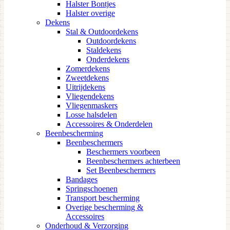
Halster Bontjes
Halster overige
Dekens
Stal & Outdoordekens
Outdoordekens
Staldekens
Onderdekens
Zomerdekens
Zweetdekens
Uitrijdekens
Vliegendekens
Vliegenmaskers
Losse halsdelen
Accessoires & Onderdelen
Beenbescherming
Beenbeschermers
Beschermers voorbeen
Beenbeschermers achterbeen
Set Beenbeschermers
Bandages
Springschoenen
Transport bescherming
Overige bescherming &
Accessoires
Onderhoud & Verzorging