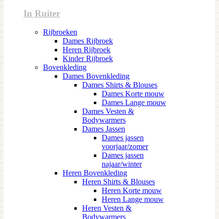
In Ruiter
Rijbroeken
Dames Rijbroek
Heren Rijbroek
Kinder Rijbroek
Bovenkleding
Dames Bovenkleding
Dames Shirts & Blouses
Dames Korte mouw
Dames Lange mouw
Dames Vesten &
Bodywarmers
Dames Jassen
Dames jassen
voorjaar/zomer
Dames jassen
najaar/winter
Heren Bovenkleding
Heren Shirts & Blouses
Heren Korte mouw
Heren Lange mouw
Heren Vesten &
Bodywarmers