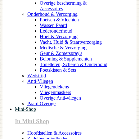
Overige bescherming &
Accessoires
Onderhoud & Verzorging
Poetsen & Vlechten
Wassen Paard
Lederonderhoud
Hoef & Verzorging
Vacht, Huid & Staartverzorging
Medische & Verzorging
Geur & Zomerspray's
Beloning & Supplementen
Toiletteren, Scheren & Onderhoud
Poetskisten & Sets
Wedstrijd
Anti-Vliegen
Vliegendekens
Vliegenmaskers
Overige Anti-vliegen
Paard Overige
Mini-Shop
In Mini-Shop
Hoofdstellen & Accessoires
Zadelbenodigdheden