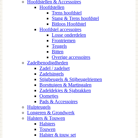
Hoofdstellen & Accessoires
Hoofdstellen
Trens hoofdstel
Stang & Trens hoofdstel
Bitloos Hoofdstel
Hoofdstel accessoires
Losse onderdelen
Frontriemen
Teugels
Bitten
Overige accessoires
Zadelbenodigdheden
Zadel / zadelset
Zadelsingels
Stijgbeugels & Stijbeugelriemen
Borsttuigen & Martingalen
Zadeldekjes & Sjabrakken
Oornetjes
Pads & Accessoires
Hulpteugels
Longeren & Grondwerk
Halsters & Touwen
Halsters
Touwen
Halster & touw set