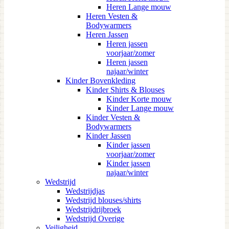
Heren Lange mouw
Heren Vesten &
Bodywarmers
Heren Jassen
Heren jassen
voorjaar/zomer
Heren jassen
najaar/winter
Kinder Bovenkleding
Kinder Shirts & Blouses
Kinder Korte mouw
Kinder Lange mouw
Kinder Vesten &
Bodywarmers
Kinder Jassen
Kinder jassen
voorjaar/zomer
Kinder jassen
najaar/winter
Wedstrijd
Wedstrijdjas
Wedstrijd blouses/shirts
Wedstrijdrijbroek
Wedstrijd Overige
Veiligheid