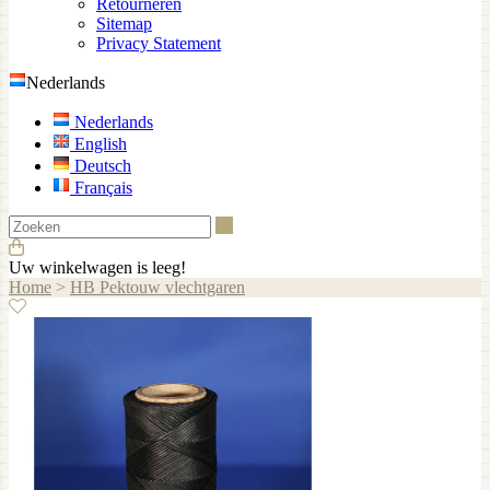
Retourneren
Sitemap
Privacy Statement
Nederlands
Nederlands
English
Deutsch
Français
Zoeken
Uw winkelwagen is leeg!
Home
>
HB Pektouw vlechtgaren