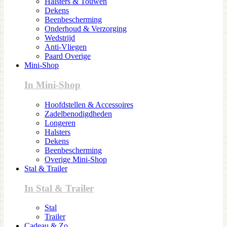
Halsters & Touwen
Dekens
Beenbescherming
Onderhoud & Verzorging
Wedstrijd
Anti-Vliegen
Paard Overige
Mini-Shop
In Mini-Shop
Hoofdstellen & Accessoires
Zadelbenodigdheden
Longeren
Halsters
Dekens
Beenbescherming
Overige Mini-Shop
Stal & Trailer
In Stal & Trailer
Stal
Trailer
Cadeau & Zo