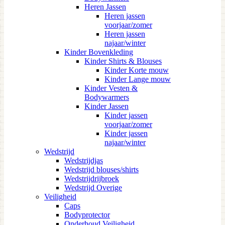
Heren Jassen
Heren jassen
voorjaar/zomer
Heren jassen
najaar/winter
Kinder Bovenkleding
Kinder Shirts & Blouses
Kinder Korte mouw
Kinder Lange mouw
Kinder Vesten &
Bodywarmers
Kinder Jassen
Kinder jassen
voorjaar/zomer
Kinder jassen
najaar/winter
Wedstrijd
Wedstrijdjas
Wedstrijd blouses/shirts
Wedstrijdrijbroek
Wedstrijd Overige
Veiligheid
Caps
Bodyprotector
Onderhoud Veiligheid