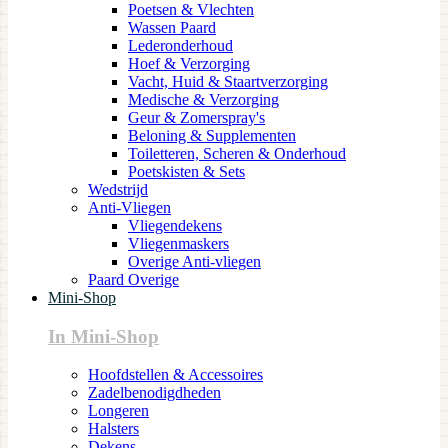
Poetsen & Vlechten
Wassen Paard
Lederonderhoud
Hoef & Verzorging
Vacht, Huid & Staartverzorging
Medische & Verzorging
Geur & Zomerspray's
Beloning & Supplementen
Toiletteren, Scheren & Onderhoud
Poetskisten & Sets
Wedstrijd
Anti-Vliegen
Vliegendekens
Vliegenmaskers
Overige Anti-vliegen
Paard Overige
Mini-Shop
In Mini-Shop
Hoofdstellen & Accessoires
Zadelbenodigdheden
Longeren
Halsters
Dekens