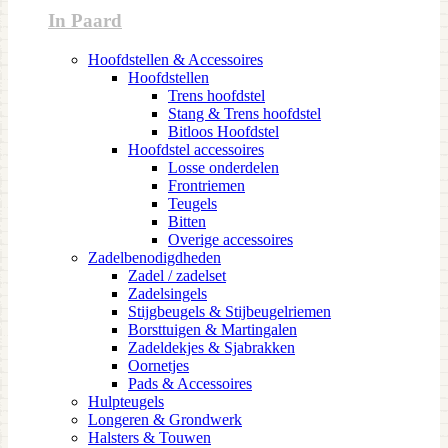
In Paard
Hoofdstellen & Accessoires
Hoofdstellen
Trens hoofdstel
Stang & Trens hoofdstel
Bitloos Hoofdstel
Hoofdstel accessoires
Losse onderdelen
Frontriemen
Teugels
Bitten
Overige accessoires
Zadelbenodigdheden
Zadel / zadelset
Zadelsingels
Stijgbeugels & Stijbeugelriemen
Borsttuigen & Martingalen
Zadeldekjes & Sjabrakken
Oornetjes
Pads & Accessoires
Hulpteugels
Longeren & Grondwerk
Halsters & Touwen