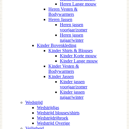
Heren Lange mouw
Heren Vesten &
Bodywarmers
Heren Jassen
Heren jassen
voorjaar/zomer
Heren jassen
najaar/winter
Kinder Bovenkleding
Kinder Shirts & Blouses
Kinder Korte mouw
Kinder Lange mouw
Kinder Vesten &
Bodywarmers
Kinder Jassen
Kinder jassen
voorjaar/zomer
Kinder jassen
najaar/winter
Wedstrijd
Wedstrijdjas
Wedstrijd blouses/shirts
Wedstrijdrijbroek
Wedstrijd Overige
Veiligheid