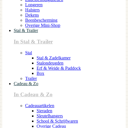
Longeren
Halsters
Dekens
Beenbescherming
Overige Mini-Shop
Stal & Trailer
In Stal & Trailer
Stal
Stal & Zadelkamer
Stalondeugden
Erf & Weide & Paddock
Box
Trailer
Cadeau & Zo
In Cadeau & Zo
Cadeauartikelen
Sieraden
Sleutelhangers
School & Schrijfwaren
Overige Cadeau