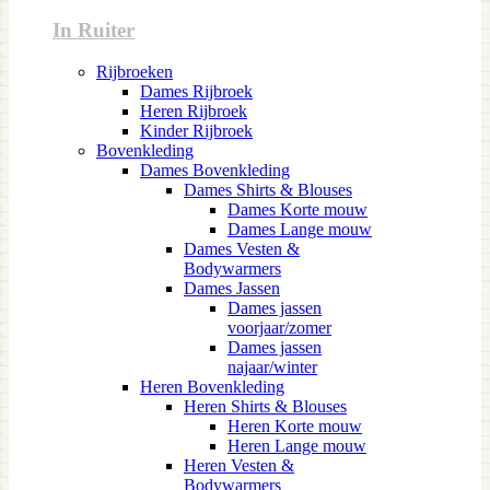
In Ruiter
Rijbroeken
Dames Rijbroek
Heren Rijbroek
Kinder Rijbroek
Bovenkleding
Dames Bovenkleding
Dames Shirts & Blouses
Dames Korte mouw
Dames Lange mouw
Dames Vesten &
Bodywarmers
Dames Jassen
Dames jassen
voorjaar/zomer
Dames jassen
najaar/winter
Heren Bovenkleding
Heren Shirts & Blouses
Heren Korte mouw
Heren Lange mouw
Heren Vesten &
Bodywarmers