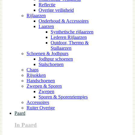
Reflectie
Overige veiligheid
Rijlaarzen
Onderhoud & Accessoires
Laarzen
Synthetische rijlaarzen
Lederen Rijlaarzen
Outdoor, Thermo &
Stallaarzen
Schoenen & Jodhpurs
Jodhpur schoenen
Stalschoenen
Chaps
Rijsokken
Handschoenen
Zwepen & Sporen
Zwepen
Sporen & Sporenriempjes
Accessoires
Ruiter Overige
Paard
In Paard