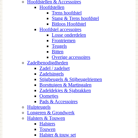
Hoofdstellen & Accessoires
Hoofdstellen
Trens hoofdstel
Stang & Trens hoofdstel
Bitloos Hoofdstel
Hoofdstel accessoires
Losse onderdelen
Frontriemen
Teugels
Bitten
Overige accessoires
Zadelbenodigdheden
Zadel / zadelset
Zadelsingels
Stijgbeugels & Stijbeugelriemen
Borsttuigen & Martingalen
Zadeldekjes & Sjabrakken
Oornetjes
Pads & Accessoires
Hulpteugels
Longeren & Grondwerk
Halsters & Touwen
Halsters
Touwen
Halster & touw set