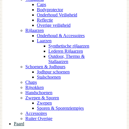
Caps
Bodyprotector
Onderhoud Veiligheid
Reflectie
Overige veiligheid
Rijlaarzen
Onderhoud & Accessoires
Laarzen
Synthetische rijlaarzen
Lederen Rijlaarzen
Outdoor, Thermo &
Stallaarzen
Schoenen & Jodhpurs
Jodhpur schoenen
Stalschoenen
Chaps
Rijsokken
Handschoenen
Zwepen & Sporen
Zwepen
Sporen & Sporenriempjes
Accessoires
Ruiter Overige
Paard