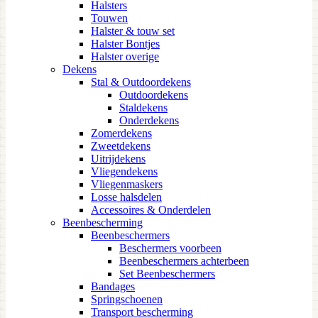
Halsters
Touwen
Halster & touw set
Halster Bontjes
Halster overige
Dekens
Stal & Outdoordekens
Outdoordekens
Staldekens
Onderdekens
Zomerdekens
Zweetdekens
Uitrijdekens
Vliegendekens
Vliegenmaskers
Losse halsdelen
Accessoires & Onderdelen
Beenbescherming
Beenbeschermers
Beschermers voorbeen
Beenbeschermers achterbeen
Set Beenbeschermers
Bandages
Springschoenen
Transport bescherming