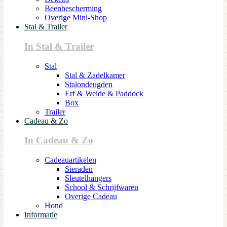
Beenbescherming
Overige Mini-Shop
Stal & Trailer
In Stal & Trailer
Stal
Stal & Zadelkamer
Stalondeugden
Erf & Weide & Paddock
Box
Trailer
Cadeau & Zo
In Cadeau & Zo
Cadeauartikelen
Sieraden
Sleutelhangers
School & Schrijfwaren
Overige Cadeau
Hond
Informatie