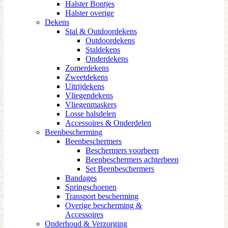
Halster Bontjes
Halster overige
Dekens
Stal & Outdoordekens
Outdoordekens
Staldekens
Onderdekens
Zomerdekens
Zweetdekens
Uitrijdekens
Vliegendekens
Vliegenmaskers
Losse halsdelen
Accessoires & Onderdelen
Beenbescherming
Beenbeschermers
Beschermers voorbeen
Beenbeschermers achterbeen
Set Beenbeschermers
Bandages
Springschoenen
Transport bescherming
Overige bescherming &
Accessoires
Onderhoud & Verzorging