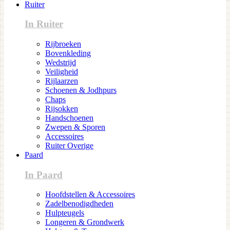
Ruiter
In Ruiter
Rijbroeken
Bovenkleding
Wedstrijd
Veiligheid
Rijlaarzen
Schoenen & Jodhpurs
Chaps
Rijsokken
Handschoenen
Zwepen & Sporen
Accessoires
Ruiter Overige
Paard
In Paard
Hoofdstellen & Accessoires
Zadelbenodigdheden
Hulpteugels
Longeren & Grondwerk