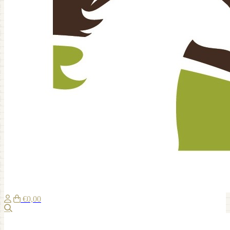
€0,00
Zoeken