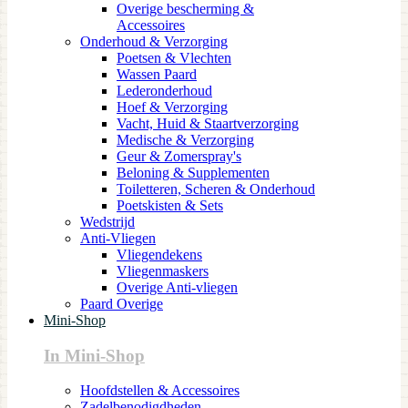
Overige bescherming &
Accessoires
Onderhoud & Verzorging
Poetsen & Vlechten
Wassen Paard
Lederonderhoud
Hoef & Verzorging
Vacht, Huid & Staartverzorging
Medische & Verzorging
Geur & Zomerspray's
Beloning & Supplementen
Toiletteren, Scheren & Onderhoud
Poetskisten & Sets
Wedstrijd
Anti-Vliegen
Vliegendekens
Vliegenmaskers
Overige Anti-vliegen
Paard Overige
Mini-Shop
In Mini-Shop
Hoofdstellen & Accessoires
Zadelbenodigdheden