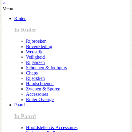
×
Menu
Ruiter
In Ruiter
Rijbroeken
Bovenkleding
Wedstrijd
Veiligheid
Rijlaarzen
Schoenen & Jodhpurs
Chaps
Rijsokken
Handschoenen
Zwepen & Sporen
Accessoires
Ruiter Overige
Paard
In Paard
Hoofdstellen & Accessoires