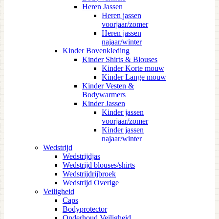
Heren Jassen
Heren jassen
voorjaar/zomer
Heren jassen
najaar/winter
Kinder Bovenkleding
Kinder Shirts & Blouses
Kinder Korte mouw
Kinder Lange mouw
Kinder Vesten &
Bodywarmers
Kinder Jassen
Kinder jassen
voorjaar/zomer
Kinder jassen
najaar/winter
Wedstrijd
Wedstrijdjas
Wedstrijd blouses/shirts
Wedstrijdrijbroek
Wedstrijd Overige
Veiligheid
Caps
Bodyprotector
Onderhoud Veiligheid