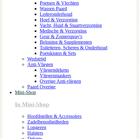
Poetsen & Vlechten
Wassen Paard
Lederonderhoud
Hoef & Verzorging
Vacht, Huid & Staartverzorging
Medische & Verzorging
Geur & Zomerspray's
Beloning & Supplementen
Toiletteren, Scheren & Onderhoud
Poetskisten & Sets
Wedstrijd
Anti-Vliegen
Vliegendekens
Vliegenmaskers
Overige Anti-vliegen
Paard Overige
Mini-Shop
In Mini-Shop
Hoofdstellen & Accessoires
Zadelbenodigdheden
Longeren
Halsters
Dekens