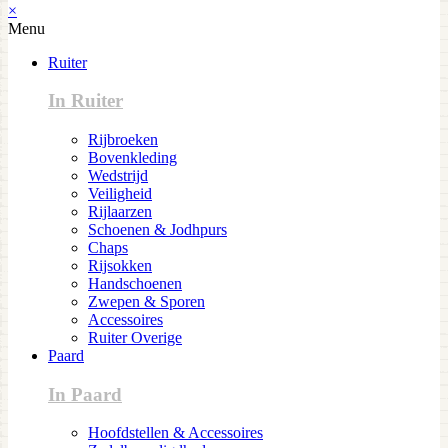
×
Menu
Ruiter
In Ruiter
Rijbroeken
Bovenkleding
Wedstrijd
Veiligheid
Rijlaarzen
Schoenen & Jodhpurs
Chaps
Rijsokken
Handschoenen
Zwepen & Sporen
Accessoires
Ruiter Overige
Paard
In Paard
Hoofdstellen & Accessoires