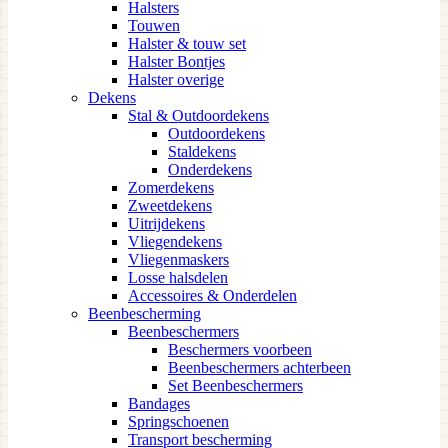
Halsters
Touwen
Halster & touw set
Halster Bontjes
Halster overige
Dekens
Stal & Outdoordekens
Outdoordekens
Staldekens
Onderdekens
Zomerdekens
Zweetdekens
Uitrijdekens
Vliegendekens
Vliegenmaskers
Losse halsdelen
Accessoires & Onderdelen
Beenbescherming
Beenbeschermers
Beschermers voorbeen
Beenbeschermers achterbeen
Set Beenbeschermers
Bandages
Springschoenen
Transport bescherming