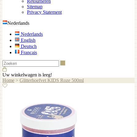
Retourneren
Sitemap
Privacy Statement
Nederlands
Nederlands
English
Deutsch
Français
Zoeken
Uw winkelwagen is leeg!
Home
>
Glitterhoefvet KIDS Roze 500ml