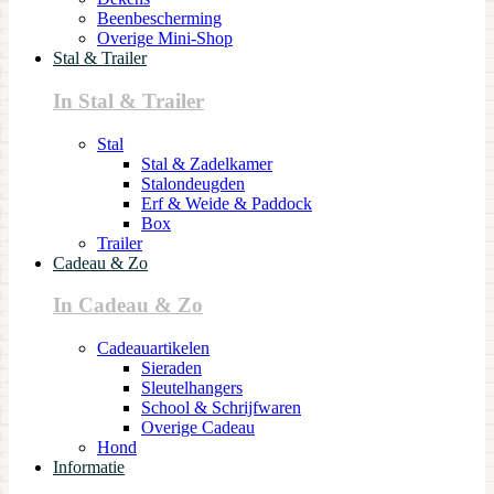
Beenbescherming
Overige Mini-Shop
Stal & Trailer
In Stal & Trailer
Stal
Stal & Zadelkamer
Stalondeugden
Erf & Weide & Paddock
Box
Trailer
Cadeau & Zo
In Cadeau & Zo
Cadeauartikelen
Sieraden
Sleutelhangers
School & Schrijfwaren
Overige Cadeau
Hond
Informatie