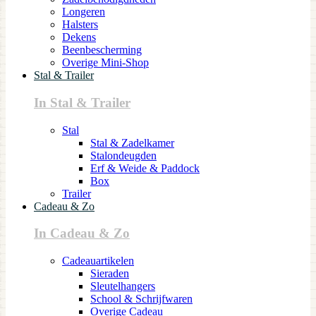
Longeren
Halsters
Dekens
Beenbescherming
Overige Mini-Shop
Stal & Trailer
In Stal & Trailer
Stal
Stal & Zadelkamer
Stalondeugden
Erf & Weide & Paddock
Box
Trailer
Cadeau & Zo
In Cadeau & Zo
Cadeauartikelen
Sieraden
Sleutelhangers
School & Schrijfwaren
Overige Cadeau