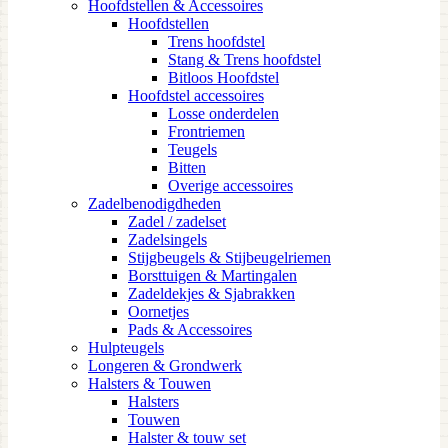
Hoofdstellen & Accessoires
Hoofdstellen
Trens hoofdstel
Stang & Trens hoofdstel
Bitloos Hoofdstel
Hoofdstel accessoires
Losse onderdelen
Frontriemen
Teugels
Bitten
Overige accessoires
Zadelbenodigdheden
Zadel / zadelset
Zadelsingels
Stijgbeugels & Stijbeugelriemen
Borsttuigen & Martingalen
Zadeldekjes & Sjabrakken
Oornetjes
Pads & Accessoires
Hulpteugels
Longeren & Grondwerk
Halsters & Touwen
Halsters
Touwen
Halster & touw set