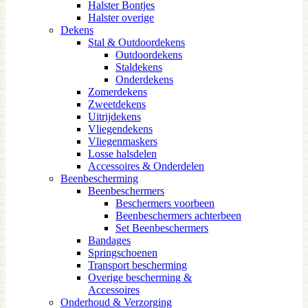
Halster Bontjes
Halster overige
Dekens
Stal & Outdoordekens
Outdoordekens
Staldekens
Onderdekens
Zomerdekens
Zweetdekens
Uitrijdekens
Vliegendekens
Vliegenmaskers
Losse halsdelen
Accessoires & Onderdelen
Beenbescherming
Beenbeschermers
Beschermers voorbeen
Beenbeschermers achterbeen
Set Beenbeschermers
Bandages
Springschoenen
Transport bescherming
Overige bescherming &
Accessoires
Onderhoud & Verzorging