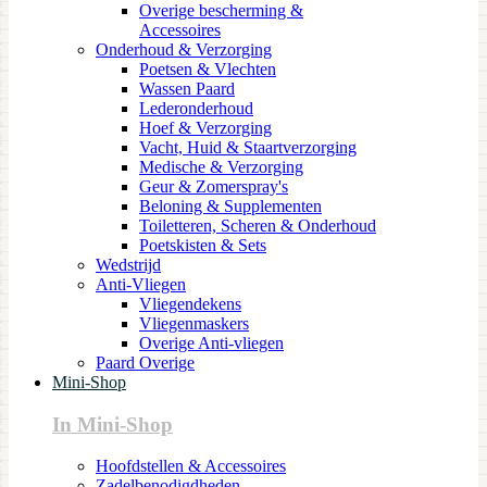
Overige bescherming &
Accessoires
Onderhoud & Verzorging
Poetsen & Vlechten
Wassen Paard
Lederonderhoud
Hoef & Verzorging
Vacht, Huid & Staartverzorging
Medische & Verzorging
Geur & Zomerspray's
Beloning & Supplementen
Toiletteren, Scheren & Onderhoud
Poetskisten & Sets
Wedstrijd
Anti-Vliegen
Vliegendekens
Vliegenmaskers
Overige Anti-vliegen
Paard Overige
Mini-Shop
In Mini-Shop
Hoofdstellen & Accessoires
Zadelbenodigdheden