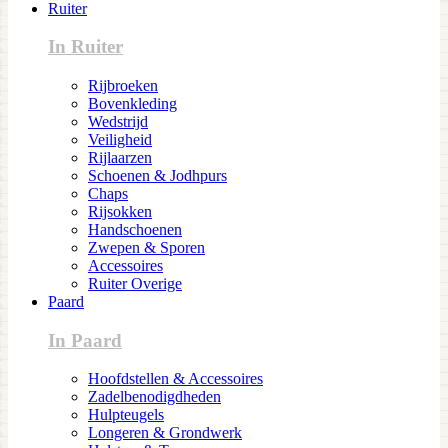
Ruiter
In Ruiter
Rijbroeken
Bovenkleding
Wedstrijd
Veiligheid
Rijlaarzen
Schoenen & Jodhpurs
Chaps
Rijsokken
Handschoenen
Zwepen & Sporen
Accessoires
Ruiter Overige
Paard
In Paard
Hoofdstellen & Accessoires
Zadelbenodigdheden
Hulpteugels
Longeren & Grondwerk