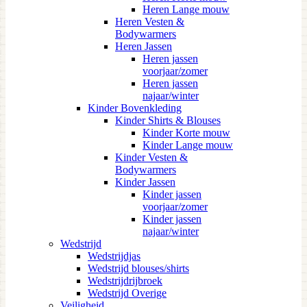
Heren Lange mouw
Heren Vesten &
Bodywarmers
Heren Jassen
Heren jassen
voorjaar/zomer
Heren jassen
najaar/winter
Kinder Bovenkleding
Kinder Shirts & Blouses
Kinder Korte mouw
Kinder Lange mouw
Kinder Vesten &
Bodywarmers
Kinder Jassen
Kinder jassen
voorjaar/zomer
Kinder jassen
najaar/winter
Wedstrijd
Wedstrijdjas
Wedstrijd blouses/shirts
Wedstrijdrijbroek
Wedstrijd Overige
Veiligheid