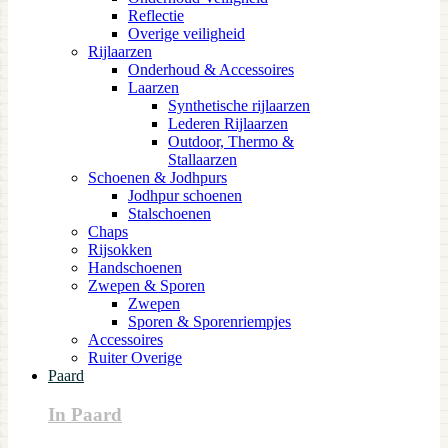
Reflectie
Overige veiligheid
Rijlaarzen
Onderhoud & Accessoires
Laarzen
Synthetische rijlaarzen
Lederen Rijlaarzen
Outdoor, Thermo &
Stallaarzen
Schoenen & Jodhpurs
Jodhpur schoenen
Stalschoenen
Chaps
Rijsokken
Handschoenen
Zwepen & Sporen
Zwepen
Sporen & Sporenriempjes
Accessoires
Ruiter Overige
Paard
In Paard