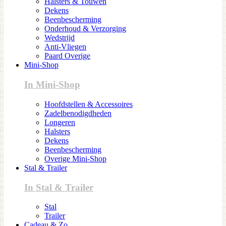
Halsters & Touwen
Dekens
Beenbescherming
Onderhoud & Verzorging
Wedstrijd
Anti-Vliegen
Paard Overige
Mini-Shop
In Mini-Shop
Hoofdstellen & Accessoires
Zadelbenodigdheden
Longeren
Halsters
Dekens
Beenbescherming
Overige Mini-Shop
Stal & Trailer
In Stal & Trailer
Stal
Trailer
Cadeau & Zo