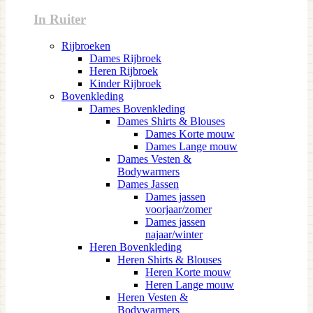
In Ruiter
Rijbroeken
Dames Rijbroek
Heren Rijbroek
Kinder Rijbroek
Bovenkleding
Dames Bovenkleding
Dames Shirts & Blouses
Dames Korte mouw
Dames Lange mouw
Dames Vesten &
Bodywarmers
Dames Jassen
Dames jassen
voorjaar/zomer
Dames jassen
najaar/winter
Heren Bovenkleding
Heren Shirts & Blouses
Heren Korte mouw
Heren Lange mouw
Heren Vesten &
Bodywarmers