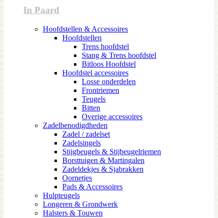
In Paard
Hoofdstellen & Accessoires
Hoofdstellen
Trens hoofdstel
Stang & Trens hoofdstel
Bitloos Hoofdstel
Hoofdstel accessoires
Losse onderdelen
Frontriemen
Teugels
Bitten
Overige accessoires
Zadelbenodigdheden
Zadel / zadelset
Zadelsingels
Stijgbeugels & Stijbeugelriemen
Borsttuigen & Martingalen
Zadeldekjes & Sjabrakken
Oornetjes
Pads & Accessoires
Hulpteugels
Longeren & Grondwerk
Halsters & Touwen