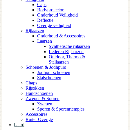
Caps
Bodyprotector
Onderhoud Veiligheid
Reflectie
Overige veiligheid
Rijlaarzen
Onderhoud & Accessoires
Laarzen
Synthetische rijlaarzen
Lederen Rijlaarzen
Outdoor, Thermo &
Stallaarzen
Schoenen & Jodhpurs
Jodhpur schoenen
Stalschoenen
Chaps
Rijsokken
Handschoenen
Zwepen & Sporen
Zwepen
Sporen & Sporenriempjes
Accessoires
Ruiter Overige
Paard