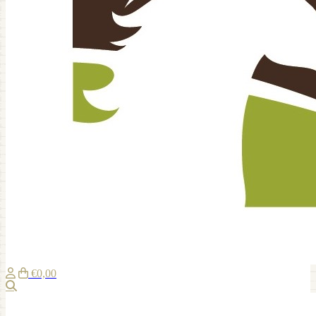
€0,00
Zoeken