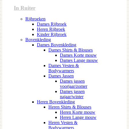
In Ruiter
Rijbroeken
Dames Rijbroek
Heren Rijbroek
Kinder Rijbroek
Bovenkleding
Dames Bovenkleding
Dames Shirts & Blouses
Dames Korte mouw
Dames Lange mouw
Dames Vesten &
Bodywarmers
Dames Jassen
Dames jassen
voorjaar/zomer
Dames jassen
najaar/winter
Heren Bovenkleding
Heren Shirts & Blouses
Heren Korte mouw
Heren Lange mouw
Heren Vesten &
Bodywarmers