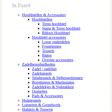
In Paard
Hoofdstellen & Accessoires
Hoofdstellen
Trens hoofdstel
Stang & Trens hoofdstel
Bitloos Hoofdstel
Hoofdstel accessoires
Losse onderdelen
Frontriemen
Teugels
Bitten
Overige accessoires
Zadelbenodigdheden
Zadel / zadelset
Zadelsingels
Stijgbeugels & Stijbeugelriemen
Borsttuigen & Martingalen
Zadeldekjes & Sjabrakken
Oornetjes
Pads & Accessoires
Hulpteugels
Longeren & Grondwerk
Halsters & Touwen