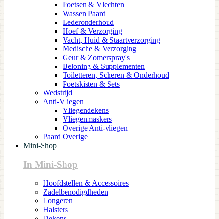
Poetsen & Vlechten
Wassen Paard
Lederonderhoud
Hoef & Verzorging
Vacht, Huid & Staartverzorging
Medische & Verzorging
Geur & Zomerspray's
Beloning & Supplementen
Toiletteren, Scheren & Onderhoud
Poetskisten & Sets
Wedstrijd
Anti-Vliegen
Vliegendekens
Vliegenmaskers
Overige Anti-vliegen
Paard Overige
Mini-Shop
In Mini-Shop
Hoofdstellen & Accessoires
Zadelbenodigdheden
Longeren
Halsters
Dekens