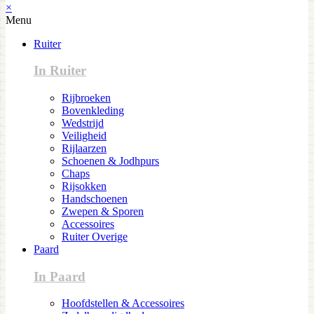
×
Menu
Ruiter
In Ruiter
Rijbroeken
Bovenkleding
Wedstrijd
Veiligheid
Rijlaarzen
Schoenen & Jodhpurs
Chaps
Rijsokken
Handschoenen
Zwepen & Sporen
Accessoires
Ruiter Overige
Paard
In Paard
Hoofdstellen & Accessoires