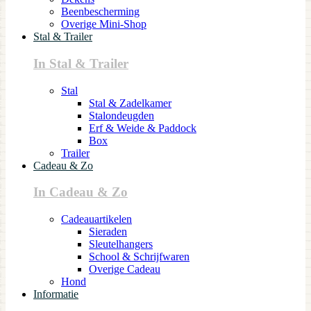
Beenbescherming
Overige Mini-Shop
Stal & Trailer
In Stal & Trailer
Stal
Stal & Zadelkamer
Stalondeugden
Erf & Weide & Paddock
Box
Trailer
Cadeau & Zo
In Cadeau & Zo
Cadeauartikelen
Sieraden
Sleutelhangers
School & Schrijfwaren
Overige Cadeau
Hond
Informatie