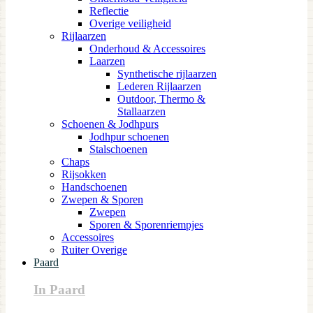
Reflectie
Overige veiligheid
Rijlaarzen
Onderhoud & Accessoires
Laarzen
Synthetische rijlaarzen
Lederen Rijlaarzen
Outdoor, Thermo &
Stallaarzen
Schoenen & Jodhpurs
Jodhpur schoenen
Stalschoenen
Chaps
Rijsokken
Handschoenen
Zwepen & Sporen
Zwepen
Sporen & Sporenriempjes
Accessoires
Ruiter Overige
Paard
In Paard