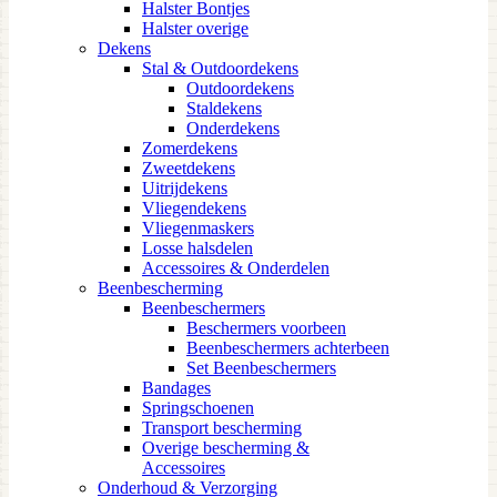
Halster Bontjes
Halster overige
Dekens
Stal & Outdoordekens
Outdoordekens
Staldekens
Onderdekens
Zomerdekens
Zweetdekens
Uitrijdekens
Vliegendekens
Vliegenmaskers
Losse halsdelen
Accessoires & Onderdelen
Beenbescherming
Beenbeschermers
Beschermers voorbeen
Beenbeschermers achterbeen
Set Beenbeschermers
Bandages
Springschoenen
Transport bescherming
Overige bescherming &
Accessoires
Onderhoud & Verzorging