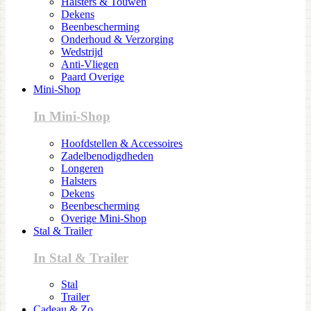
Halsters & Touwen
Dekens
Beenbescherming
Onderhoud & Verzorging
Wedstrijd
Anti-Vliegen
Paard Overige
Mini-Shop
In Mini-Shop
Hoofdstellen & Accessoires
Zadelbenodigdheden
Longeren
Halsters
Dekens
Beenbescherming
Overige Mini-Shop
Stal & Trailer
In Stal & Trailer
Stal
Trailer
Cadeau & Zo