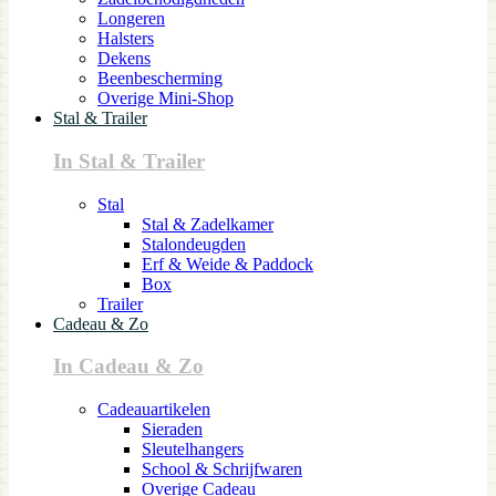
Longeren
Halsters
Dekens
Beenbescherming
Overige Mini-Shop
Stal & Trailer
In Stal & Trailer
Stal
Stal & Zadelkamer
Stalondeugden
Erf & Weide & Paddock
Box
Trailer
Cadeau & Zo
In Cadeau & Zo
Cadeauartikelen
Sieraden
Sleutelhangers
School & Schrijfwaren
Overige Cadeau