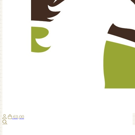
€0,00
Zoeken