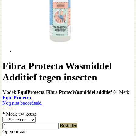
Fibra Protecta Wasmiddel
Additief tegen insecten
Model:
EquiProtecta-Fibra ProtecWasmiddel additief-0
|
Merk:
Equi Protecta
Nog niet beoordeeld
€19,95
*
Maak uw keuze
Bestellen
Op voorraad