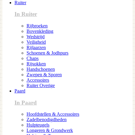
Ruiter
In Ruiter
Rijbroeken
Bovenkleding
Wedstrijd
Veiligheid
Rijlaarzen
Schoenen & Jodhpurs
Chaps
Rijsokken
Handschoenen
Zwepen & Sporen
Accessoires
Ruiter Overige
Paard
In Paard
Hoofdstellen & Accessoires
Zadelbenodigdheden
Hulpteugels
Longeren & Grondwerk