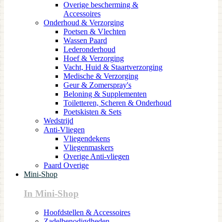
Overige bescherming &
Accessoires
Onderhoud & Verzorging
Poetsen & Vlechten
Wassen Paard
Lederonderhoud
Hoef & Verzorging
Vacht, Huid & Staartverzorging
Medische & Verzorging
Geur & Zomerspray's
Beloning & Supplementen
Toiletteren, Scheren & Onderhoud
Poetskisten & Sets
Wedstrijd
Anti-Vliegen
Vliegendekens
Vliegenmaskers
Overige Anti-vliegen
Paard Overige
Mini-Shop
In Mini-Shop
Hoofdstellen & Accessoires
Zadelbenodigdheden