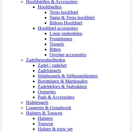
Hoofdstellen & Accessoires
Hoofdstellen
Trens hoofdstel
Stang & Trens hoofdstel
Bitloos Hoofdstel
Hoofdstel accessoires
Losse onderdelen
Frontriemen
Teugels
Bitten
Overige accessoires
Zadelbenodigdheden
Zadel / zadelset
Zadelsingels
Stijgbeugels & Stijbeugelriemen
Borsttuigen & Martingalen
Zadeldekjes & Sjabrakken
Oornetjes
Pads & Accessoires
Hulpteugels
Longeren & Grondwerk
Halsters & Touwen
Halsters
Touwen
Halster & touw set