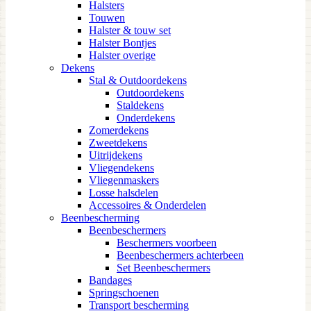
Halsters
Touwen
Halster & touw set
Halster Bontjes
Halster overige
Dekens
Stal & Outdoordekens
Outdoordekens
Staldekens
Onderdekens
Zomerdekens
Zweetdekens
Uitrijdekens
Vliegendekens
Vliegenmaskers
Losse halsdelen
Accessoires & Onderdelen
Beenbescherming
Beenbeschermers
Beschermers voorbeen
Beenbeschermers achterbeen
Set Beenbeschermers
Bandages
Springschoenen
Transport bescherming