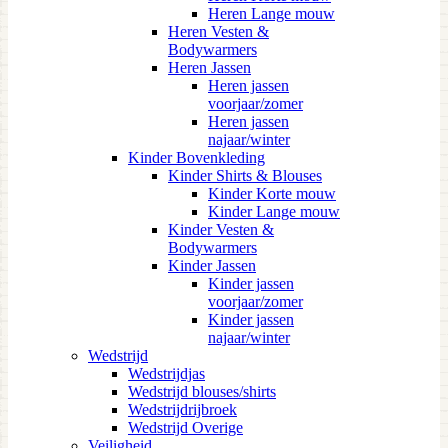
Heren Lange mouw
Heren Vesten &
Bodywarmers
Heren Jassen
Heren jassen
voorjaar/zomer
Heren jassen
najaar/winter
Kinder Bovenkleding
Kinder Shirts & Blouses
Kinder Korte mouw
Kinder Lange mouw
Kinder Vesten &
Bodywarmers
Kinder Jassen
Kinder jassen
voorjaar/zomer
Kinder jassen
najaar/winter
Wedstrijd
Wedstrijdjas
Wedstrijd blouses/shirts
Wedstrijdrijbroek
Wedstrijd Overige
Veiligheid