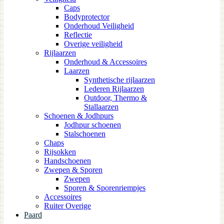
Caps
Bodyprotector
Onderhoud Veiligheid
Reflectie
Overige veiligheid
Rijlaarzen
Onderhoud & Accessoires
Laarzen
Synthetische rijlaarzen
Lederen Rijlaarzen
Outdoor, Thermo &
Stallaarzen
Schoenen & Jodhpurs
Jodhpur schoenen
Stalschoenen
Chaps
Rijsokken
Handschoenen
Zwepen & Sporen
Zwepen
Sporen & Sporenriempjes
Accessoires
Ruiter Overige
Paard