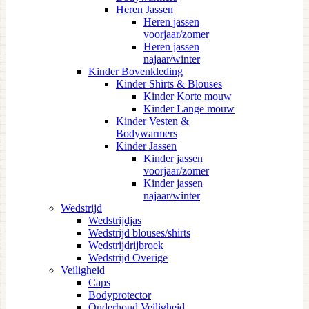
Heren Jassen
Heren jassen
voorjaar/zomer
Heren jassen
najaar/winter
Kinder Bovenkleding
Kinder Shirts & Blouses
Kinder Korte mouw
Kinder Lange mouw
Kinder Vesten &
Bodywarmers
Kinder Jassen
Kinder jassen
voorjaar/zomer
Kinder jassen
najaar/winter
Wedstrijd
Wedstrijdjas
Wedstrijd blouses/shirts
Wedstrijdrijbroek
Wedstrijd Overige
Veiligheid
Caps
Bodyprotector
Onderhoud Veiligheid