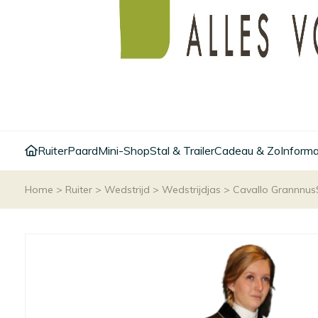
Ruiter
Paard
Mini-Shop
Stal & Trailer
Cadeau & Zo
Informa
Home
>
Ruiter
>
Wedstrijd
>
Wedstrijdjas
>
Cavallo Grannnus