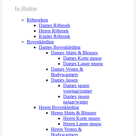
In Ruiter
Rijbroeken
Dames Rijbroek
Heren Rijbroek
Kinder Rijbroek
Bovenkleding
Dames Bovenkleding
Dames Shirts & Blouses
Dames Korte mouw
Dames Lange mouw
Dames Vesten &
Bodywarmers
Dames Jassen
Dames jassen
voorjaar/zomer
Dames jassen
najaar/winter
Heren Bovenkleding
Heren Shirts & Blouses
Heren Korte mouw
Heren Lange mouw
Heren Vesten &
Bodywarmers