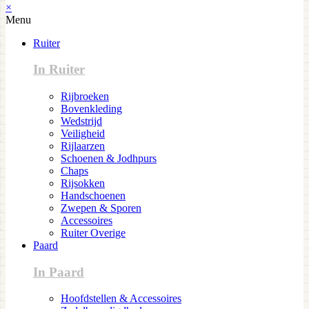
×
Menu
Ruiter
In Ruiter
Rijbroeken
Bovenkleding
Wedstrijd
Veiligheid
Rijlaarzen
Schoenen & Jodhpurs
Chaps
Rijsokken
Handschoenen
Zwepen & Sporen
Accessoires
Ruiter Overige
Paard
In Paard
Hoofdstellen & Accessoires