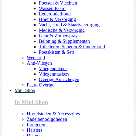
Poetsen & Vlechten
Wassen Paard
Lederonderhoud
Hoef & Verzorging
Vacht, Huid & Staartverzorging
Medische & Verzorging
Geur & Zomerspray's
Beloning & Supplementen
Toiletteren, Scheren & Onderhoud
Poetskisten & Sets
Wedstrijd
Anti-Vliegen
Vliegendekens
Vliegenmaskers
Overige Anti-vliegen
Paard Overige
Mini-Shop
In Mini-Shop
Hoofdstellen & Accessoires
Zadelbenodigdheden
Longeren
Halsters
Dekens