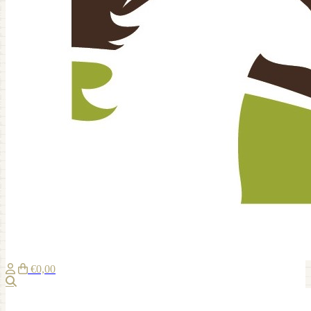
€0,00
Zoeken