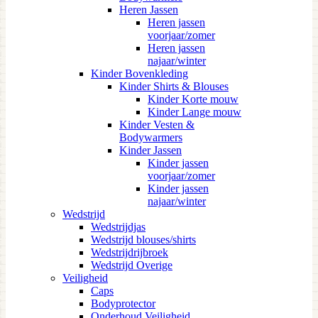
Heren Jassen
Heren jassen
voorjaar/zomer
Heren jassen
najaar/winter
Kinder Bovenkleding
Kinder Shirts & Blouses
Kinder Korte mouw
Kinder Lange mouw
Kinder Vesten &
Bodywarmers
Kinder Jassen
Kinder jassen
voorjaar/zomer
Kinder jassen
najaar/winter
Wedstrijd
Wedstrijdjas
Wedstrijd blouses/shirts
Wedstrijdrijbroek
Wedstrijd Overige
Veiligheid
Caps
Bodyprotector
Onderhoud Veiligheid