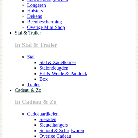
Longeren
Halsters
Dekens
Beenbescherming
Overige Mini-Shop
Stal & Trailer
In Stal & Trailer
Stal
Stal & Zadelkamer
Stalondeugden
Erf & Weide & Paddock
Box
Trailer
Cadeau & Zo
In Cadeau & Zo
Cadeauartikelen
Sieraden
Sleutelhangers
School & Schrijfwaren
Overige Cadeau