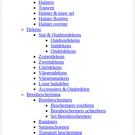
Halsters
Touwen
Halster & touw set
Halster Bontjes
Halster overige
Dekens
Stal & Outdoordekens
Outdoordekens
Staldekens
Onderdekens
Zomerdekens
Zweetdekens
Uitrijdekens
Vliegendekens
Vliegenmaskers
Losse halsdelen
Accessoires & Onderdelen
Beenbescherming
Beenbeschermers
Beschermers voorbeen
Beenbeschermers achterbeen
Set Beenbeschermers
Bandages
Springschoenen
Transport bescherming