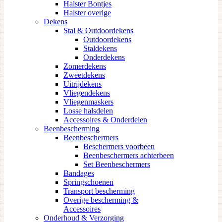
Halster Bontjes
Halster overige
Dekens
Stal & Outdoordekens
Outdoordekens
Staldekens
Onderdekens
Zomerdekens
Zweetdekens
Uitrijdekens
Vliegendekens
Vliegenmaskers
Losse halsdelen
Accessoires & Onderdelen
Beenbescherming
Beenbeschermers
Beschermers voorbeen
Beenbeschermers achterbeen
Set Beenbeschermers
Bandages
Springschoenen
Transport bescherming
Overige bescherming &
Accessoires
Onderhoud & Verzorging