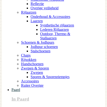
Reflectie
Overige veiligheid
Rijlaarzen
Onderhoud & Accessoires
Laarzen
Synthetische rijlaarzen
Lederen Rijlaarzen
Outdoor, Thermo &
Stallaarzen
Schoenen & Jodhpurs
Jodhpur schoenen
Stalschoenen
Chaps
Rijsokken
Handschoenen
Zwepen & Sporen
Zwepen
Sporen & Sporenriempjes
Accessoires
Ruiter Overige
Paard
In Paard