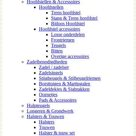
Hoofdstellen & Accessoires
Hoofdstellen
Trens hoofdstel
Stang & Trens hoofdstel
Bitloos Hoofdstel
Hoofdstel accessoires
Losse onderdelen
Frontriemen
Teugels
Bitten
Overige accessoires
Zadelbenodigdheden
Zadel / zadelset
Zadelsingels
Stijgbeugels & Stijbeugelriemen
Borsttuigen & Martingalen
Zadeldekjes & Sjabrakken
Oornetjes
Pads & Accessoires
Hulpteugels
Longeren & Grondwerk
Halsters & Touwen
Halsters
Touwen
Halster & touw set