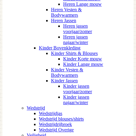
Heren Lange mouw
Heren Vesten &
Bodywarmers
Heren Jassen
Heren jassen
voorjaar/zomer
Heren jassen
najaar/winter
Kinder Bovenkleding
Kinder Shirts & Blouses
Kinder Korte mouw
Kinder Lange mouw
Kinder Vesten &
Bodywarmers
Kinder Jassen
Kinder jassen
voorjaar/zomer
Kinder jassen
najaar/winter
Wedstrijd
Wedstrijdjas
Wedstrijd blouses/shirts
Wedstrijdrijbroek
Wedstrijd Overige
Veiligheid