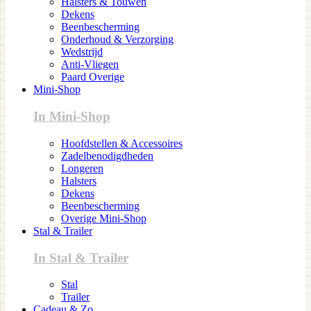
Halsters & Touwen
Dekens
Beenbescherming
Onderhoud & Verzorging
Wedstrijd
Anti-Vliegen
Paard Overige
Mini-Shop
In Mini-Shop
Hoofdstellen & Accessoires
Zadelbenodigdheden
Longeren
Halsters
Dekens
Beenbescherming
Overige Mini-Shop
Stal & Trailer
In Stal & Trailer
Stal
Trailer
Cadeau & Zo