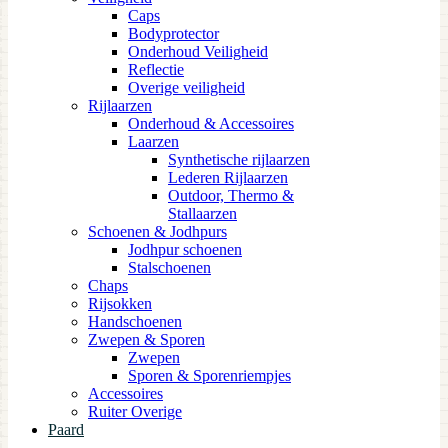
Caps
Bodyprotector
Onderhoud Veiligheid
Reflectie
Overige veiligheid
Rijlaarzen
Onderhoud & Accessoires
Laarzen
Synthetische rijlaarzen
Lederen Rijlaarzen
Outdoor, Thermo &
Stallaarzen
Schoenen & Jodhpurs
Jodhpur schoenen
Stalschoenen
Chaps
Rijsokken
Handschoenen
Zwepen & Sporen
Zwepen
Sporen & Sporenriempjes
Accessoires
Ruiter Overige
Paard