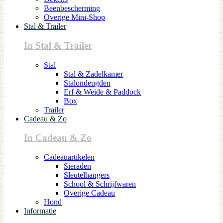
Beenbescherming
Overige Mini-Shop
Stal & Trailer
In Stal & Trailer
Stal
Stal & Zadelkamer
Stalondeugden
Erf & Weide & Paddock
Box
Trailer
Cadeau & Zo
In Cadeau & Zo
Cadeauartikelen
Sieraden
Sleutelhangers
School & Schrijfwaren
Overige Cadeau
Hond
Informatie