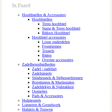
In Paard
Hoofdstellen & Accessoires
Hoofdstellen
Trens hoofdstel
Stang & Trens hoofdstel
Bitloos Hoofdstel
Hoofdstel accessoires
Losse onderdelen
Frontriemen
Teugels
Bitten
Overige accessoires
Zadelbenodigdheden
Zadel / zadelset
Zadelsingels
Stijgbeugels & Stijbeugelriemen
Borsttuigen & Martingalen
Zadeldekjes & Sjabrakken
Oornetjes
Pads & Accessoires
Hulpteugels
Longeren & Grondwerk
Halsters & Touwen