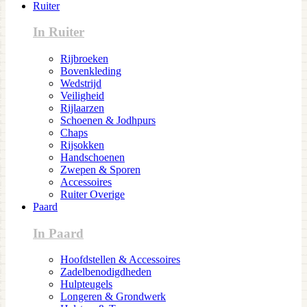
Ruiter
In Ruiter
Rijbroeken
Bovenkleding
Wedstrijd
Veiligheid
Rijlaarzen
Schoenen & Jodhpurs
Chaps
Rijsokken
Handschoenen
Zwepen & Sporen
Accessoires
Ruiter Overige
Paard
In Paard
Hoofdstellen & Accessoires
Zadelbenodigdheden
Hulpteugels
Longeren & Grondwerk