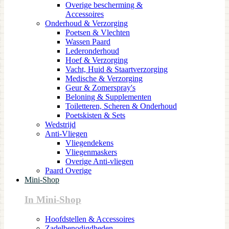
Overige bescherming &
Accessoires
Onderhoud & Verzorging
Poetsen & Vlechten
Wassen Paard
Lederonderhoud
Hoef & Verzorging
Vacht, Huid & Staartverzorging
Medische & Verzorging
Geur & Zomerspray's
Beloning & Supplementen
Toiletteren, Scheren & Onderhoud
Poetskisten & Sets
Wedstrijd
Anti-Vliegen
Vliegendekens
Vliegenmaskers
Overige Anti-vliegen
Paard Overige
Mini-Shop
In Mini-Shop
Hoofdstellen & Accessoires
Zadelbenodigdheden