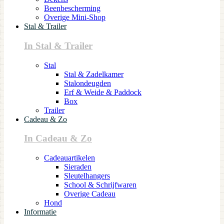
Beenbescherming
Overige Mini-Shop
Stal & Trailer
In Stal & Trailer
Stal
Stal & Zadelkamer
Stalondeugden
Erf & Weide & Paddock
Box
Trailer
Cadeau & Zo
In Cadeau & Zo
Cadeauartikelen
Sieraden
Sleutelhangers
School & Schrijfwaren
Overige Cadeau
Hond
Informatie