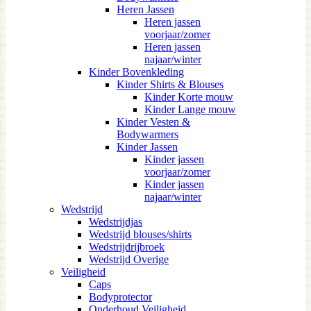
Heren Jassen
Heren jassen
voorjaar/zomer
Heren jassen
najaar/winter
Kinder Bovenkleding
Kinder Shirts & Blouses
Kinder Korte mouw
Kinder Lange mouw
Kinder Vesten &
Bodywarmers
Kinder Jassen
Kinder jassen
voorjaar/zomer
Kinder jassen
najaar/winter
Wedstrijd
Wedstrijdjas
Wedstrijd blouses/shirts
Wedstrijdrijbroek
Wedstrijd Overige
Veiligheid
Caps
Bodyprotector
Onderhoud Veiligheid