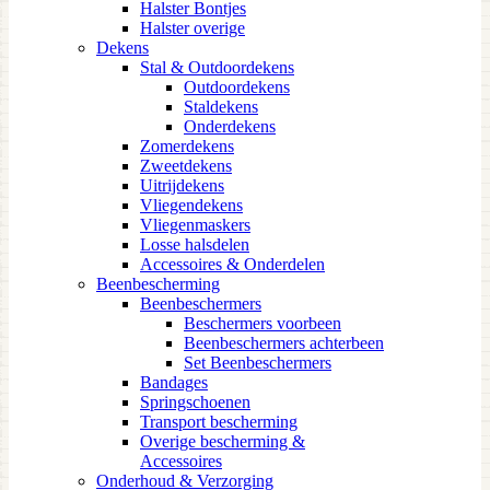
Halster Bontjes
Halster overige
Dekens
Stal & Outdoordekens
Outdoordekens
Staldekens
Onderdekens
Zomerdekens
Zweetdekens
Uitrijdekens
Vliegendekens
Vliegenmaskers
Losse halsdelen
Accessoires & Onderdelen
Beenbescherming
Beenbeschermers
Beschermers voorbeen
Beenbeschermers achterbeen
Set Beenbeschermers
Bandages
Springschoenen
Transport bescherming
Overige bescherming &
Accessoires
Onderhoud & Verzorging