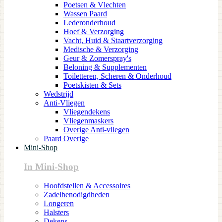
Poetsen & Vlechten
Wassen Paard
Lederonderhoud
Hoef & Verzorging
Vacht, Huid & Staartverzorging
Medische & Verzorging
Geur & Zomerspray's
Beloning & Supplementen
Toiletteren, Scheren & Onderhoud
Poetskisten & Sets
Wedstrijd
Anti-Vliegen
Vliegendekens
Vliegenmaskers
Overige Anti-vliegen
Paard Overige
Mini-Shop
In Mini-Shop
Hoofdstellen & Accessoires
Zadelbenodigdheden
Longeren
Halsters
Dekens