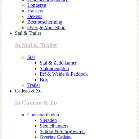
Longeren
Halsters
Dekens
Beenbescherming
Overige Mini-Shop
Stal & Trailer
In Stal & Trailer
Stal
Stal & Zadelkamer
Stalondeugden
Erf & Weide & Paddock
Box
Trailer
Cadeau & Zo
In Cadeau & Zo
Cadeauartikelen
Sieraden
Sleutelhangers
School & Schrijfwaren
Overige Cadeau