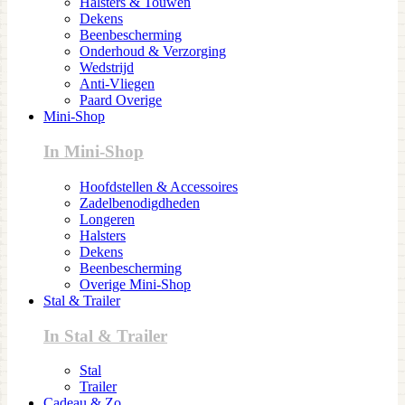
Halsters & Touwen
Dekens
Beenbescherming
Onderhoud & Verzorging
Wedstrijd
Anti-Vliegen
Paard Overige
Mini-Shop
In Mini-Shop
Hoofdstellen & Accessoires
Zadelbenodigdheden
Longeren
Halsters
Dekens
Beenbescherming
Overige Mini-Shop
Stal & Trailer
In Stal & Trailer
Stal
Trailer
Cadeau & Zo