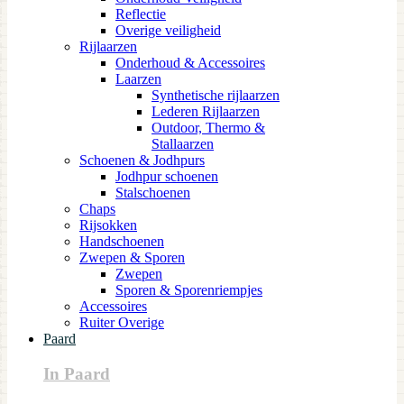
Reflectie
Overige veiligheid
Rijlaarzen
Onderhoud & Accessoires
Laarzen
Synthetische rijlaarzen
Lederen Rijlaarzen
Outdoor, Thermo &
Stallaarzen
Schoenen & Jodhpurs
Jodhpur schoenen
Stalschoenen
Chaps
Rijsokken
Handschoenen
Zwepen & Sporen
Zwepen
Sporen & Sporenriempjes
Accessoires
Ruiter Overige
Paard
In Paard