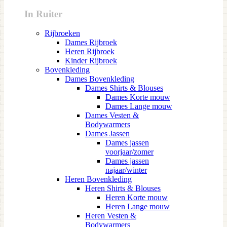
In Ruiter
Rijbroeken
Dames Rijbroek
Heren Rijbroek
Kinder Rijbroek
Bovenkleding
Dames Bovenkleding
Dames Shirts & Blouses
Dames Korte mouw
Dames Lange mouw
Dames Vesten &
Bodywarmers
Dames Jassen
Dames jassen
voorjaar/zomer
Dames jassen
najaar/winter
Heren Bovenkleding
Heren Shirts & Blouses
Heren Korte mouw
Heren Lange mouw
Heren Vesten &
Bodywarmers