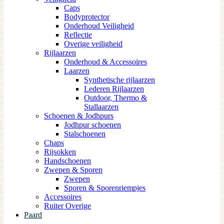
Caps
Bodyprotector
Onderhoud Veiligheid
Reflectie
Overige veiligheid
Rijlaarzen
Onderhoud & Accessoires
Laarzen
Synthetische rijlaarzen
Lederen Rijlaarzen
Outdoor, Thermo &
Stallaarzen
Schoenen & Jodhpurs
Jodhpur schoenen
Stalschoenen
Chaps
Rijsokken
Handschoenen
Zwepen & Sporen
Zwepen
Sporen & Sporenriempjes
Accessoires
Ruiter Overige
Paard