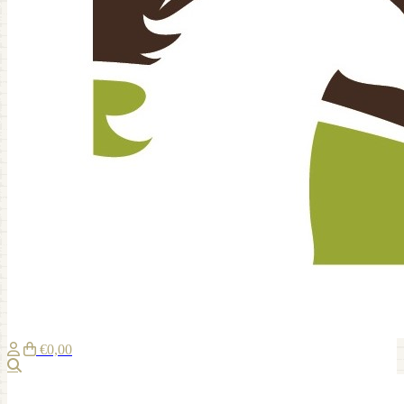
€0,00
Zoeken