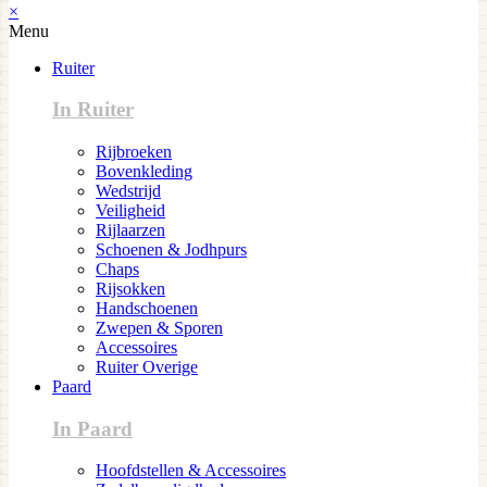
×
Menu
Ruiter
In Ruiter
Rijbroeken
Bovenkleding
Wedstrijd
Veiligheid
Rijlaarzen
Schoenen & Jodhpurs
Chaps
Rijsokken
Handschoenen
Zwepen & Sporen
Accessoires
Ruiter Overige
Paard
In Paard
Hoofdstellen & Accessoires