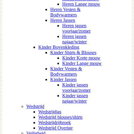
Heren Lange mouw
Heren Vesten &
Bodywarmers
Heren Jassen
Heren jassen
voorjaar/zomer
Heren jassen
najaar/winter
Kinder Bovenkleding
Kinder Shirts & Blouses
Kinder Korte mouw
Kinder Lange mouw
Kinder Vesten &
Bodywarmers
Kinder Jassen
Kinder jassen
voorjaar/zomer
Kinder jassen
najaar/winter
Wedstrijd
Wedstrijdjas
Wedstrijd blouses/shirts
Wedstrijdrijbroek
Wedstrijd Overige
Veiligheid