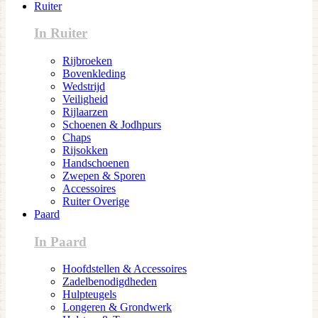
Ruiter
In Ruiter
Rijbroeken
Bovenkleding
Wedstrijd
Veiligheid
Rijlaarzen
Schoenen & Jodhpurs
Chaps
Rijsokken
Handschoenen
Zwepen & Sporen
Accessoires
Ruiter Overige
Paard
In Paard
Hoofdstellen & Accessoires
Zadelbenodigdheden
Hulpteugels
Longeren & Grondwerk