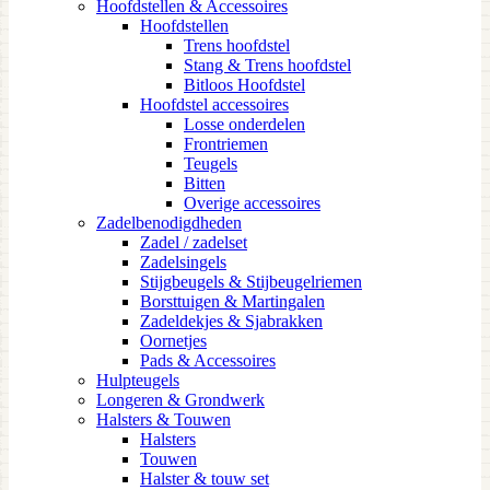
Hoofdstellen & Accessoires
Hoofdstellen
Trens hoofdstel
Stang & Trens hoofdstel
Bitloos Hoofdstel
Hoofdstel accessoires
Losse onderdelen
Frontriemen
Teugels
Bitten
Overige accessoires
Zadelbenodigdheden
Zadel / zadelset
Zadelsingels
Stijgbeugels & Stijbeugelriemen
Borsttuigen & Martingalen
Zadeldekjes & Sjabrakken
Oornetjes
Pads & Accessoires
Hulpteugels
Longeren & Grondwerk
Halsters & Touwen
Halsters
Touwen
Halster & touw set