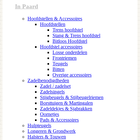
In Paard
Hoofdstellen & Accessoires
Hoofdstellen
Trens hoofdstel
Stang & Trens hoofdstel
Bitloos Hoofdstel
Hoofdstel accessoires
Losse onderdelen
Frontriemen
Teugels
Bitten
Overige accessoires
Zadelbenodigdheden
Zadel / zadelset
Zadelsingels
Stijgbeugels & Stijbeugelriemen
Borsttuigen & Martingalen
Zadeldekjes & Sjabrakken
Oornetjes
Pads & Accessoires
Hulpteugels
Longeren & Grondwerk
Halsters & Touwen