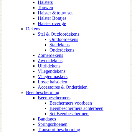
Halsters
Touwen
Halster & touw set
Halster Bontjes
Halster overige
Dekens
Stal & Outdoordekens
Outdoordekens
Staldekens
Onderdekens
Zomerdekens
Zweetdekens
Uitrijdekens
Vliegendekens
Vliegenmaskers
Losse halsdelen
Accessoires & Onderdelen
Beenbescherming
Beenbeschermers
Beschermers voorbeen
Beenbeschermers achterbeen
Set Beenbeschermers
Bandages
Springschoenen
Transport bescherming