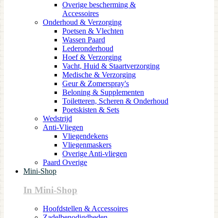
Overige bescherming &
Accessoires
Onderhoud & Verzorging
Poetsen & Vlechten
Wassen Paard
Lederonderhoud
Hoef & Verzorging
Vacht, Huid & Staartverzorging
Medische & Verzorging
Geur & Zomerspray's
Beloning & Supplementen
Toiletteren, Scheren & Onderhoud
Poetskisten & Sets
Wedstrijd
Anti-Vliegen
Vliegendekens
Vliegenmaskers
Overige Anti-vliegen
Paard Overige
Mini-Shop
In Mini-Shop
Hoofdstellen & Accessoires
Zadelbenodigdheden