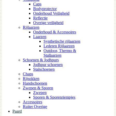
Caps
Bodyprotector
Onderhoud Veiligheid
Reflectie
Overige veiligheid
Rijlaarzen
Onderhoud & Accessoires
Laarzen
Synthetische rijlaarzen
Lederen Rijlaarzen
Outdoor, Thermo &
Stallaarzen
Schoenen & Jodhpurs
Jodhpur schoenen
Stalschoenen
Chaps
Rijsokken
Handschoenen
Zwepen & Sporen
Zwepen
Sporen & Sporenriempjes
Accessoires
Ruiter Overige
Paard