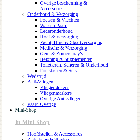
Overige bescherming &
Accessoires
Onderhoud & Verzorging
Poetsen & Vlechten
Wassen Paard
Lederonderhoud
Hoef & Verzorging
Vacht, Huid & Staartverzorging
Medische & Verzorging
Geur & Zomerspray's
Beloning & Supplementen
Toiletteren, Scheren & Onderhoud
Poetskisten & Sets
Wedstrijd
Anti-Vliegen
Vliegendekens
Vliegenmaskers
Overige Anti-vliegen
Paard Overige
Mini-Shop
In Mini-Shop
Hoofdstellen & Accessoires
Zadelbenodigdheden