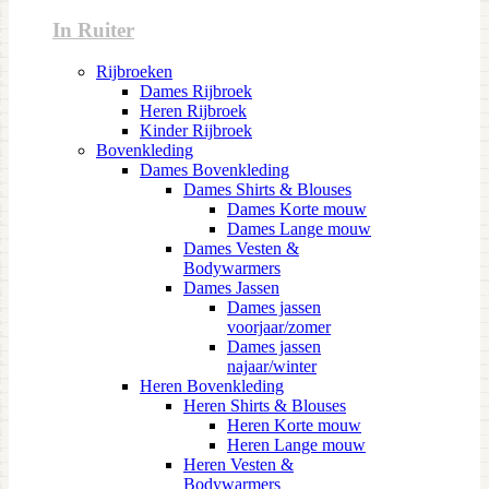
In Ruiter
Rijbroeken
Dames Rijbroek
Heren Rijbroek
Kinder Rijbroek
Bovenkleding
Dames Bovenkleding
Dames Shirts & Blouses
Dames Korte mouw
Dames Lange mouw
Dames Vesten &
Bodywarmers
Dames Jassen
Dames jassen
voorjaar/zomer
Dames jassen
najaar/winter
Heren Bovenkleding
Heren Shirts & Blouses
Heren Korte mouw
Heren Lange mouw
Heren Vesten &
Bodywarmers