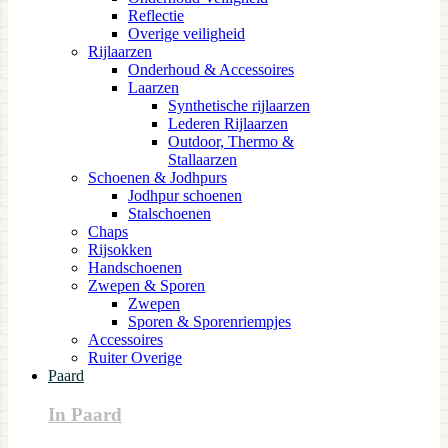
Reflectie
Overige veiligheid
Rijlaarzen
Onderhoud & Accessoires
Laarzen
Synthetische rijlaarzen
Lederen Rijlaarzen
Outdoor, Thermo &
Stallaarzen
Schoenen & Jodhpurs
Jodhpur schoenen
Stalschoenen
Chaps
Rijsokken
Handschoenen
Zwepen & Sporen
Zwepen
Sporen & Sporenriempjes
Accessoires
Ruiter Overige
Paard
In Paard