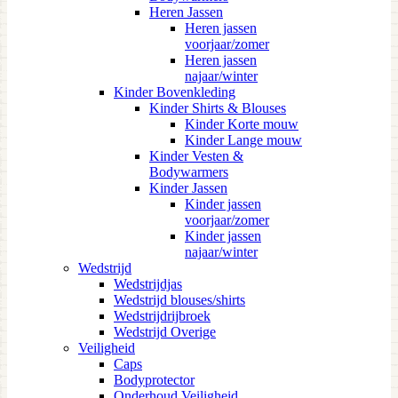
Heren Jassen
Heren jassen
voorjaar/zomer
Heren jassen
najaar/winter
Kinder Bovenkleding
Kinder Shirts & Blouses
Kinder Korte mouw
Kinder Lange mouw
Kinder Vesten &
Bodywarmers
Kinder Jassen
Kinder jassen
voorjaar/zomer
Kinder jassen
najaar/winter
Wedstrijd
Wedstrijdjas
Wedstrijd blouses/shirts
Wedstrijdrijbroek
Wedstrijd Overige
Veiligheid
Caps
Bodyprotector
Onderhoud Veiligheid