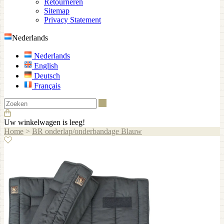
Retourneren
Sitemap
Privacy Statement
Nederlands
Nederlands
English
Deutsch
Français
Zoeken
Uw winkelwagen is leeg!
Home
>
BR onderlap/onderbandage Blauw