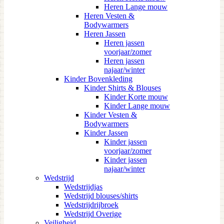
Heren Lange mouw
Heren Vesten &
Bodywarmers
Heren Jassen
Heren jassen
voorjaar/zomer
Heren jassen
najaar/winter
Kinder Bovenkleding
Kinder Shirts & Blouses
Kinder Korte mouw
Kinder Lange mouw
Kinder Vesten &
Bodywarmers
Kinder Jassen
Kinder jassen
voorjaar/zomer
Kinder jassen
najaar/winter
Wedstrijd
Wedstrijdjas
Wedstrijd blouses/shirts
Wedstrijdrijbroek
Wedstrijd Overige
Veiligheid