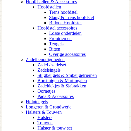
Hoofdstellen & Accessoires
Hoofdstellen
Trens hoofdstel
Stang & Trens hoofdstel
Bitloos Hoofdstel
Hoofdstel accessoires
Losse onderdelen
Frontriemen
Teugels
Bitten
Overige accessoires
Zadelbenodigdheden
Zadel / zadelset
Zadelsingels
Stijgbeugels & Stijbeugelriemen
Borsttuigen & Martingalen
Zadeldekjes & Sjabrakken
Oornetjes
Pads & Accessoires
Hulpteugels
Longeren & Grondwerk
Halsters & Touwen
Halsters
Touwen
Halster & touw set