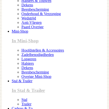
Halsters & Touwen
Dekens
Beenbescherming
Onderhoud & Verzorging
Wedstrijd
Anti-Vliegen
Paard Overige
Mini-Shop
In Mini-Shop
Hoofdstellen & Accessoires
Zadelbenodigdheden
Longeren
Halsters
Dekens
Beenbescherming
Overige Mini-Shop
Stal & Trailer
In Stal & Trailer
Stal
Trailer
Cadeau & Zo