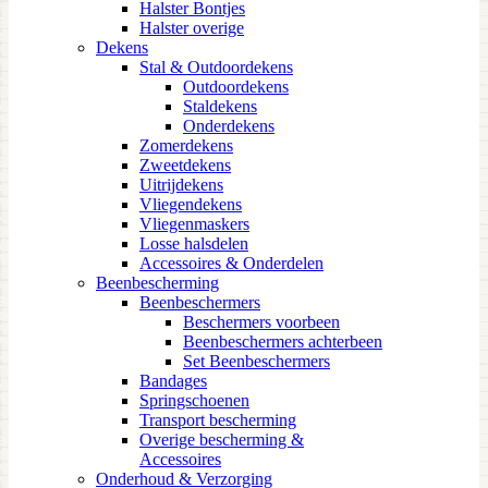
Halster Bontjes
Halster overige
Dekens
Stal & Outdoordekens
Outdoordekens
Staldekens
Onderdekens
Zomerdekens
Zweetdekens
Uitrijdekens
Vliegendekens
Vliegenmaskers
Losse halsdelen
Accessoires & Onderdelen
Beenbescherming
Beenbeschermers
Beschermers voorbeen
Beenbeschermers achterbeen
Set Beenbeschermers
Bandages
Springschoenen
Transport bescherming
Overige bescherming &
Accessoires
Onderhoud & Verzorging