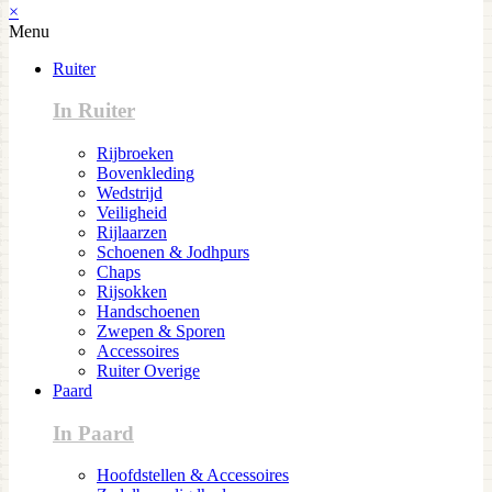
×
Menu
Ruiter
In Ruiter
Rijbroeken
Bovenkleding
Wedstrijd
Veiligheid
Rijlaarzen
Schoenen & Jodhpurs
Chaps
Rijsokken
Handschoenen
Zwepen & Sporen
Accessoires
Ruiter Overige
Paard
In Paard
Hoofdstellen & Accessoires