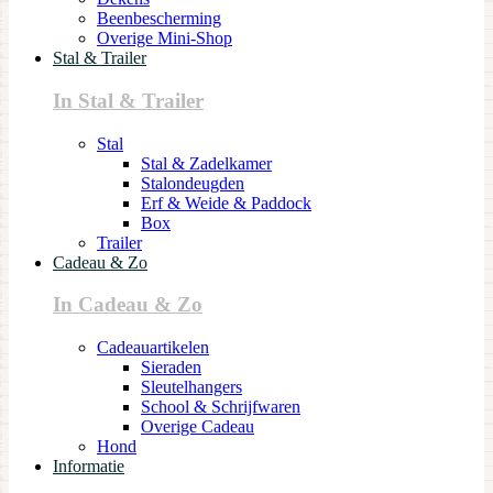
Beenbescherming
Overige Mini-Shop
Stal & Trailer
In Stal & Trailer
Stal
Stal & Zadelkamer
Stalondeugden
Erf & Weide & Paddock
Box
Trailer
Cadeau & Zo
In Cadeau & Zo
Cadeauartikelen
Sieraden
Sleutelhangers
School & Schrijfwaren
Overige Cadeau
Hond
Informatie