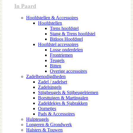
In Paard
Hoofdstellen & Accessoires
Hoofdstellen
Trens hoofdstel
Stang & Trens hoofdstel
Bitloos Hoofdstel
Hoofdstel accessoires
Losse onderdelen
Frontriemen
Teugels
Bitten
Overige accessoires
Zadelbenodigdheden
Zadel / zadelset
Zadelsingels
Stijgbeugels & Stijbeugelriemen
Borsttuigen & Martingalen
Zadeldekjes & Sjabrakken
Oornetjes
Pads & Accessoires
Hulpteugels
Longeren & Grondwerk
Halsters & Touwen