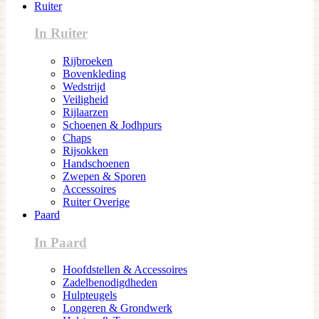
Ruiter
In Ruiter
Rijbroeken
Bovenkleding
Wedstrijd
Veiligheid
Rijlaarzen
Schoenen & Jodhpurs
Chaps
Rijsokken
Handschoenen
Zwepen & Sporen
Accessoires
Ruiter Overige
Paard
In Paard
Hoofdstellen & Accessoires
Zadelbenodigdheden
Hulpteugels
Longeren & Grondwerk