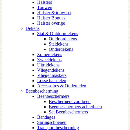
Halsters
Touwen
Halster & touw set
Halster Bontjes
Halster overige
Dekens
Stal & Outdoordekens
Outdoordekens
Staldekens
Onderdekens
Zomerdekens
Zweetdekens
Uitrijdekens
Vliegendekens
Vliegenmaskers
Losse halsdelen
Accessoires & Onderdelen
Beenbescherming
Beenbeschermers
Beschermers voorbeen
Beenbeschermers achterbeen
Set Beenbeschermers
Bandages
Springschoenen
Transport bescherming