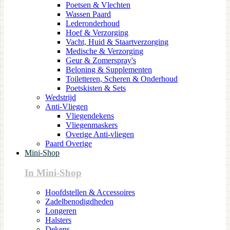
Poetsen & Vlechten
Wassen Paard
Lederonderhoud
Hoef & Verzorging
Vacht, Huid & Staartverzorging
Medische & Verzorging
Geur & Zomerspray's
Beloning & Supplementen
Toiletteren, Scheren & Onderhoud
Poetskisten & Sets
Wedstrijd
Anti-Vliegen
Vliegendekens
Vliegenmaskers
Overige Anti-vliegen
Paard Overige
Mini-Shop
In Mini-Shop
Hoofdstellen & Accessoires
Zadelbenodigdheden
Longeren
Halsters
Dekens