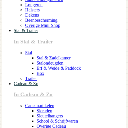
Longeren
Halsters
Dekens
Beenbescherming
Overige Mini-Shop
Stal & Trailer
In Stal & Trailer
Stal
Stal & Zadelkamer
Stalondeugden
Erf & Weide & Paddock
Box
Trailer
Cadeau & Zo
In Cadeau & Zo
Cadeauartikelen
Sieraden
Sleutelhangers
School & Schrijfwaren
Overige Cadeau