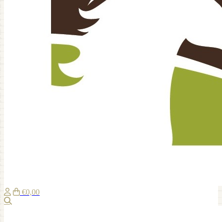
€0,00
Zoeken