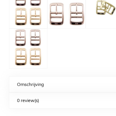
Omschrijving
0 review(s)