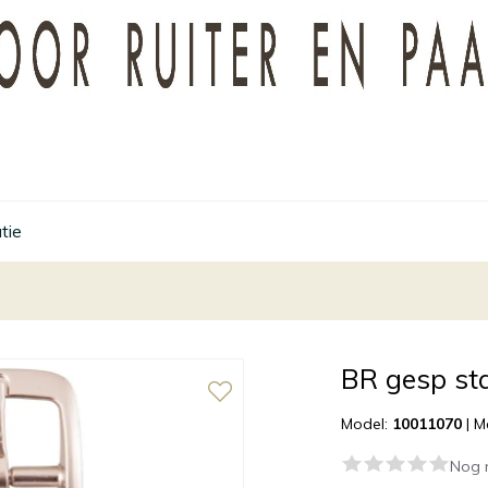
tie
BR gesp st
Model:
10011070
|
M
Nog 