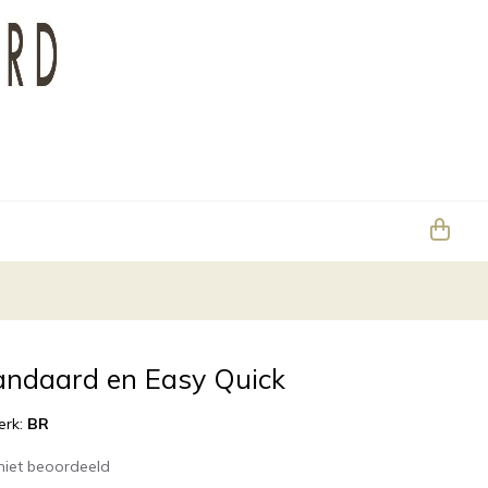
andaard en Easy Quick
erk:
BR
niet beoordeeld