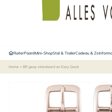
Ruiter
Paard
Mini-Shop
Stal & Trailer
Cadeau & Zo
Informa
Home
>
BR gesp standaard en Easy Quick