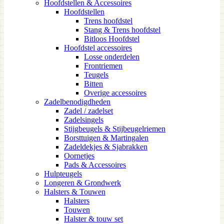
Hoofdstellen & Accessoires
Hoofdstellen
Trens hoofdstel
Stang & Trens hoofdstel
Bitloos Hoofdstel
Hoofdstel accessoires
Losse onderdelen
Frontriemen
Teugels
Bitten
Overige accessoires
Zadelbenodigdheden
Zadel / zadelset
Zadelsingels
Stijgbeugels & Stijbeugelriemen
Borsttuigen & Martingalen
Zadeldekjes & Sjabrakken
Oornetjes
Pads & Accessoires
Hulpteugels
Longeren & Grondwerk
Halsters & Touwen
Halsters
Touwen
Halster & touw set