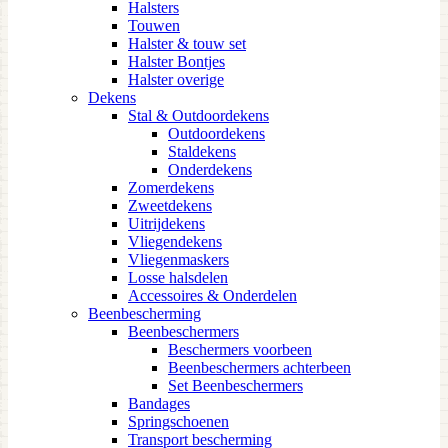
Halsters
Touwen
Halster & touw set
Halster Bontjes
Halster overige
Dekens
Stal & Outdoordekens
Outdoordekens
Staldekens
Onderdekens
Zomerdekens
Zweetdekens
Uitrijdekens
Vliegendekens
Vliegenmaskers
Losse halsdelen
Accessoires & Onderdelen
Beenbescherming
Beenbeschermers
Beschermers voorbeen
Beenbeschermers achterbeen
Set Beenbeschermers
Bandages
Springschoenen
Transport bescherming