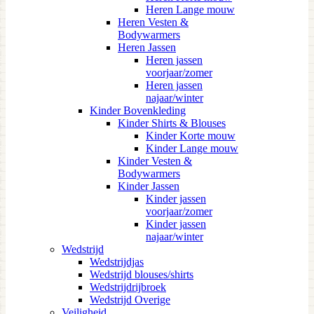
Heren Lange mouw
Heren Vesten &
Bodywarmers
Heren Jassen
Heren jassen
voorjaar/zomer
Heren jassen
najaar/winter
Kinder Bovenkleding
Kinder Shirts & Blouses
Kinder Korte mouw
Kinder Lange mouw
Kinder Vesten &
Bodywarmers
Kinder Jassen
Kinder jassen
voorjaar/zomer
Kinder jassen
najaar/winter
Wedstrijd
Wedstrijdjas
Wedstrijd blouses/shirts
Wedstrijdrijbroek
Wedstrijd Overige
Veiligheid