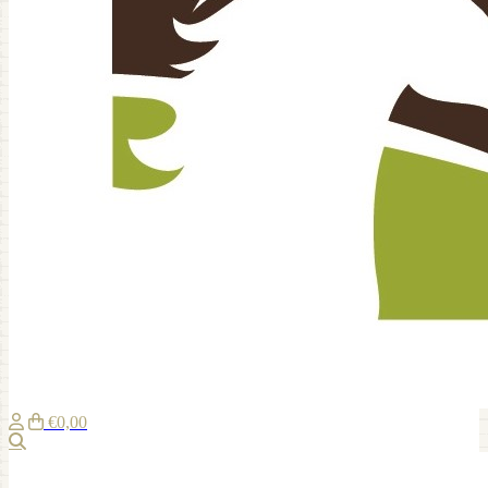
€0,00
Zoeken