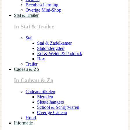
Beenbescherming
Overige Mini-Shop
Stal & Trailer
In Stal & Trailer
Stal
Stal & Zadelkamer
Stalondeugden
Erf & Weide & Paddock
Box
Trailer
Cadeau & Zo
In Cadeau & Zo
Cadeauartikelen
Sieraden
Sleutelhangers
School & Schrijfwaren
Overige Cadeau
Hond
Informatie