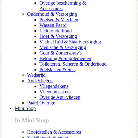
Overige bescherming &
Accessoires
Onderhoud & Verzorging
Poetsen & Vlechten
Wassen Paard
Lederonderhoud
Hoef & Verzorging
Vacht, Huid & Staartverzorging
Medische & Verzorging
Geur & Zomerspray's
Beloning & Supplementen
Toiletteren, Scheren & Onderhoud
Poetskisten & Sets
Wedstrijd
Anti-Vliegen
Vliegendekens
Vliegenmaskers
Overige Anti-vliegen
Paard Overige
Mini-Shop
In Mini-Shop
Hoofdstellen & Accessoires
Zadelbenodigdheden