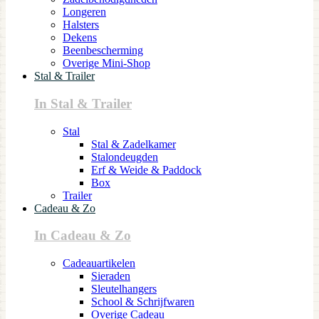
Longeren
Halsters
Dekens
Beenbescherming
Overige Mini-Shop
Stal & Trailer
In Stal & Trailer
Stal
Stal & Zadelkamer
Stalondeugden
Erf & Weide & Paddock
Box
Trailer
Cadeau & Zo
In Cadeau & Zo
Cadeauartikelen
Sieraden
Sleutelhangers
School & Schrijfwaren
Overige Cadeau