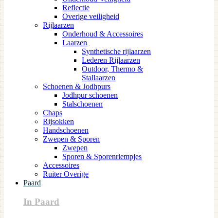
Reflectie
Overige veiligheid
Rijlaarzen
Onderhoud & Accessoires
Laarzen
Synthetische rijlaarzen
Lederen Rijlaarzen
Outdoor, Thermo &
Stallaarzen
Schoenen & Jodhpurs
Jodhpur schoenen
Stalschoenen
Chaps
Rijsokken
Handschoenen
Zwepen & Sporen
Zwepen
Sporen & Sporenriempjes
Accessoires
Ruiter Overige
Paard
In Paard