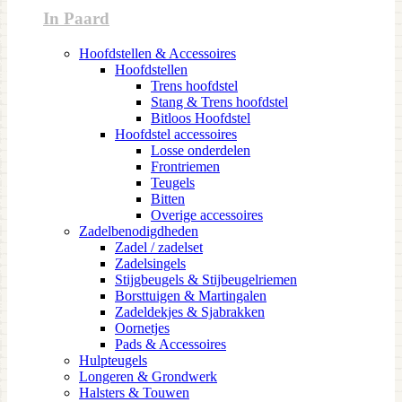
In Paard
Hoofdstellen & Accessoires
Hoofdstellen
Trens hoofdstel
Stang & Trens hoofdstel
Bitloos Hoofdstel
Hoofdstel accessoires
Losse onderdelen
Frontriemen
Teugels
Bitten
Overige accessoires
Zadelbenodigdheden
Zadel / zadelset
Zadelsingels
Stijgbeugels & Stijbeugelriemen
Borsttuigen & Martingalen
Zadeldekjes & Sjabrakken
Oornetjes
Pads & Accessoires
Hulpteugels
Longeren & Grondwerk
Halsters & Touwen