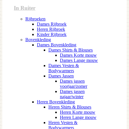
In Ruiter
Rijbroeken
Dames Rijbroek
Heren Rijbroek
Kinder Rijbroek
Bovenkleding
Dames Bovenkleding
Dames Shirts & Blouses
Dames Korte mouw
Dames Lange mouw
Dames Vesten &
Bodywarmers
Dames Jassen
Dames jassen
voorjaar/zomer
Dames jassen
najaar/winter
Heren Bovenkleding
Heren Shirts & Blouses
Heren Korte mouw
Heren Lange mouw
Heren Vesten &
Bodywarmers