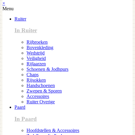
×
Menu
Ruiter
In Ruiter
Rijbroeken
Bovenkleding
Wedstrijd
Veiligheid
Rijlaarzen
Schoenen & Jodhpurs
Chaps
Rijsokken
Handschoenen
Zwepen & Sporen
Accessoires
Ruiter Overige
Paard
In Paard
Hoofdstellen & Accessoires