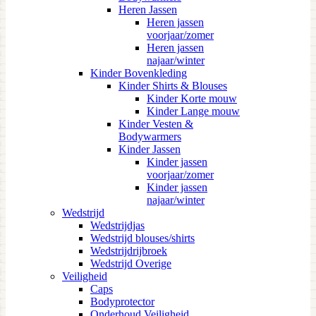
Heren Jassen
Heren jassen
voorjaar/zomer
Heren jassen
najaar/winter
Kinder Bovenkleding
Kinder Shirts & Blouses
Kinder Korte mouw
Kinder Lange mouw
Kinder Vesten &
Bodywarmers
Kinder Jassen
Kinder jassen
voorjaar/zomer
Kinder jassen
najaar/winter
Wedstrijd
Wedstrijdjas
Wedstrijd blouses/shirts
Wedstrijdrijbroek
Wedstrijd Overige
Veiligheid
Caps
Bodyprotector
Onderhoud Veiligheid