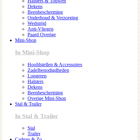
Halsters & Touwen
Dekens
Beenbescherming
Onderhoud & Verzorging
Wedstrijd
Anti-Vliegen
Paard Overige
Mini-Shop
In Mini-Shop
Hoofdstellen & Accessoires
Zadelbenodigdheden
Longeren
Halsters
Dekens
Beenbescherming
Overige Mini-Shop
Stal & Trailer
In Stal & Trailer
Stal
Trailer
Cadeau & Zo