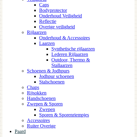
Caps
Bodyprotector
Onderhoud Veiligheid
Reflectie
Overige veiligheid
Rijlaarzen
Onderhoud & Accessoires
Laarzen
Synthetische rijlaarzen
Lederen Rijlaarzen
Outdoor, Thermo &
Stallaarzen
Schoenen & Jodhpurs
Jodhpur schoenen
Stalschoenen
Chaps
Rijsokken
Handschoenen
Zwepen & Sporen
Zwepen
Sporen & Sporenriempjes
Accessoires
Ruiter Overige
Paard