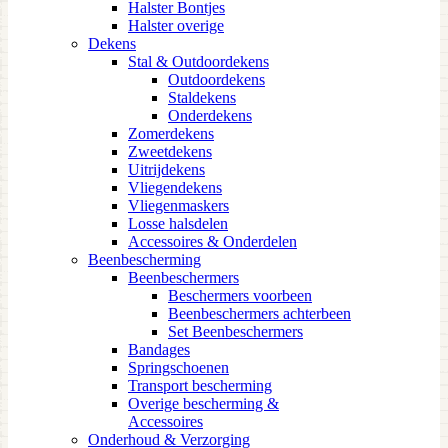
Halster Bontjes
Halster overige
Dekens
Stal & Outdoordekens
Outdoordekens
Staldekens
Onderdekens
Zomerdekens
Zweetdekens
Uitrijdekens
Vliegendekens
Vliegenmaskers
Losse halsdelen
Accessoires & Onderdelen
Beenbescherming
Beenbeschermers
Beschermers voorbeen
Beenbeschermers achterbeen
Set Beenbeschermers
Bandages
Springschoenen
Transport bescherming
Overige bescherming &
Accessoires
Onderhoud & Verzorging