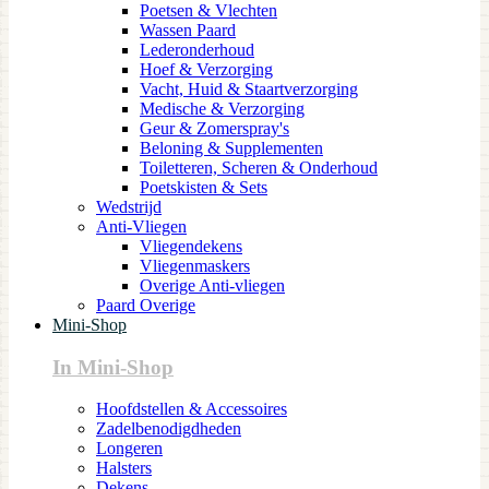
Poetsen & Vlechten
Wassen Paard
Lederonderhoud
Hoef & Verzorging
Vacht, Huid & Staartverzorging
Medische & Verzorging
Geur & Zomerspray's
Beloning & Supplementen
Toiletteren, Scheren & Onderhoud
Poetskisten & Sets
Wedstrijd
Anti-Vliegen
Vliegendekens
Vliegenmaskers
Overige Anti-vliegen
Paard Overige
Mini-Shop
In Mini-Shop
Hoofdstellen & Accessoires
Zadelbenodigdheden
Longeren
Halsters
Dekens