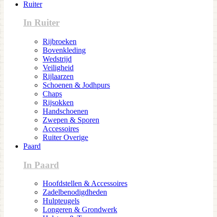
Ruiter
In Ruiter
Rijbroeken
Bovenkleding
Wedstrijd
Veiligheid
Rijlaarzen
Schoenen & Jodhpurs
Chaps
Rijsokken
Handschoenen
Zwepen & Sporen
Accessoires
Ruiter Overige
Paard
In Paard
Hoofdstellen & Accessoires
Zadelbenodigdheden
Hulpteugels
Longeren & Grondwerk