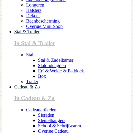
Longeren
Halsters
Dekens
Beenbescherming
Overige Mini-Shop
Stal & Trailer
In Stal & Trailer
Stal
Stal & Zadelkamer
Stalondeugden
Erf & Weide & Paddock
Box
Trailer
Cadeau & Zo
In Cadeau & Zo
Cadeauartikelen
Sieraden
Sleutelhangers
School & Schrijfwaren
Overige Cadeau