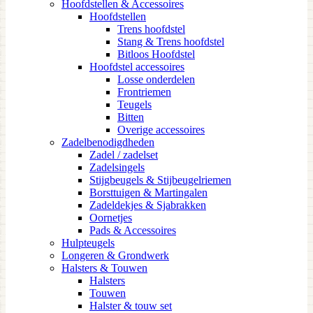
Hoofdstellen & Accessoires
Hoofdstellen
Trens hoofdstel
Stang & Trens hoofdstel
Bitloos Hoofdstel
Hoofdstel accessoires
Losse onderdelen
Frontriemen
Teugels
Bitten
Overige accessoires
Zadelbenodigdheden
Zadel / zadelset
Zadelsingels
Stijgbeugels & Stijbeugelriemen
Borsttuigen & Martingalen
Zadeldekjes & Sjabrakken
Oornetjes
Pads & Accessoires
Hulpteugels
Longeren & Grondwerk
Halsters & Touwen
Halsters
Touwen
Halster & touw set