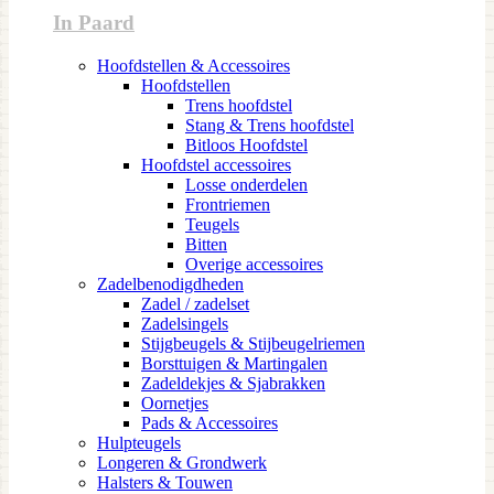
In Paard
Hoofdstellen & Accessoires
Hoofdstellen
Trens hoofdstel
Stang & Trens hoofdstel
Bitloos Hoofdstel
Hoofdstel accessoires
Losse onderdelen
Frontriemen
Teugels
Bitten
Overige accessoires
Zadelbenodigdheden
Zadel / zadelset
Zadelsingels
Stijgbeugels & Stijbeugelriemen
Borsttuigen & Martingalen
Zadeldekjes & Sjabrakken
Oornetjes
Pads & Accessoires
Hulpteugels
Longeren & Grondwerk
Halsters & Touwen