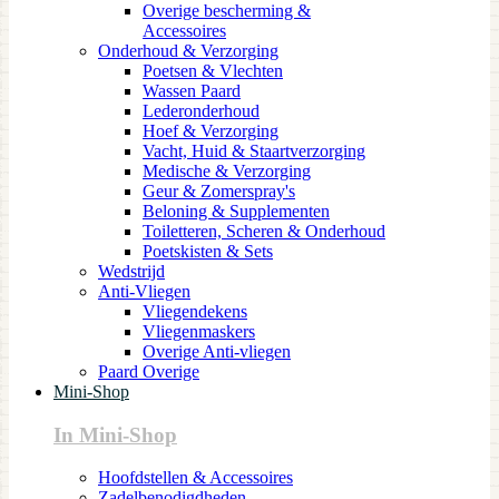
Overige bescherming &
Accessoires
Onderhoud & Verzorging
Poetsen & Vlechten
Wassen Paard
Lederonderhoud
Hoef & Verzorging
Vacht, Huid & Staartverzorging
Medische & Verzorging
Geur & Zomerspray's
Beloning & Supplementen
Toiletteren, Scheren & Onderhoud
Poetskisten & Sets
Wedstrijd
Anti-Vliegen
Vliegendekens
Vliegenmaskers
Overige Anti-vliegen
Paard Overige
Mini-Shop
In Mini-Shop
Hoofdstellen & Accessoires
Zadelbenodigdheden