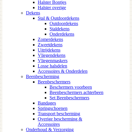
Halster Bontjes
Halster overige
Dekens
Stal & Outdoordekens
Outdoordekens
Staldekens
Onderdekens
Zomerdekens
Zweetdekens
Uitrijdekens
Vliegendekens
Vliegenmaskers
Losse halsdelen
Accessoires & Onderdelen
Beenbescherming
Beenbeschermers
Beschermers voorbeen
Beenbeschermers achterbeen
Set Beenbeschermers
Bandages
Springschoenen
Transport bescherming
Overige bescherming &
Accessoires
Onderhoud & Verzorging