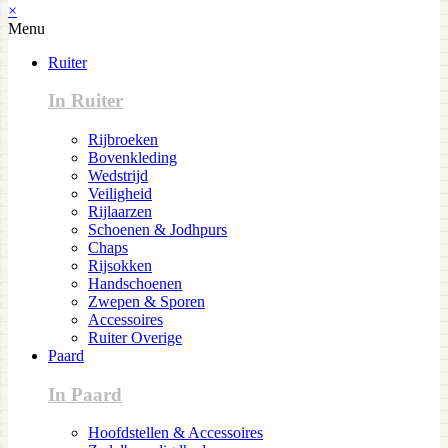
×
Menu
Ruiter
In Ruiter
Rijbroeken
Bovenkleding
Wedstrijd
Veiligheid
Rijlaarzen
Schoenen & Jodhpurs
Chaps
Rijsokken
Handschoenen
Zwepen & Sporen
Accessoires
Ruiter Overige
Paard
In Paard
Hoofdstellen & Accessoires