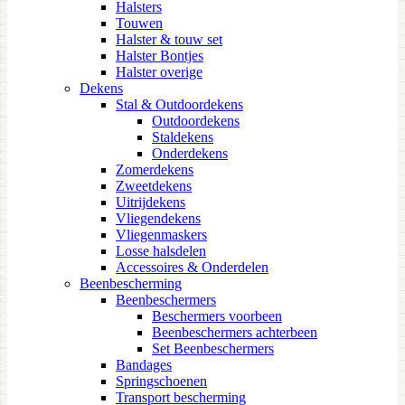
Halsters
Touwen
Halster & touw set
Halster Bontjes
Halster overige
Dekens
Stal & Outdoordekens
Outdoordekens
Staldekens
Onderdekens
Zomerdekens
Zweetdekens
Uitrijdekens
Vliegendekens
Vliegenmaskers
Losse halsdelen
Accessoires & Onderdelen
Beenbescherming
Beenbeschermers
Beschermers voorbeen
Beenbeschermers achterbeen
Set Beenbeschermers
Bandages
Springschoenen
Transport bescherming