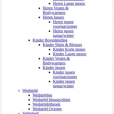
Heren Lange mouw
Heren Vesten &
Bodywarmers
Heren Jassen
Heren jassen
voorjaar/zomer
Heren jassen
najaar/winter
Kinder Bovenkleding
Kinder Shirts & Blouses
Kinder Korte mouw
Kinder Lange mouw
Kinder Vesten &
Bodywarmers
Kinder Jassen
Kinder jassen
voorjaar/zomer
Kinder jassen
najaar/winter
Wedstrijd
Wedstrijdjas
Wedstrijd blouses/shirts
Wedstrijdrijbroek
Wedstrijd Overige
Veiligheid