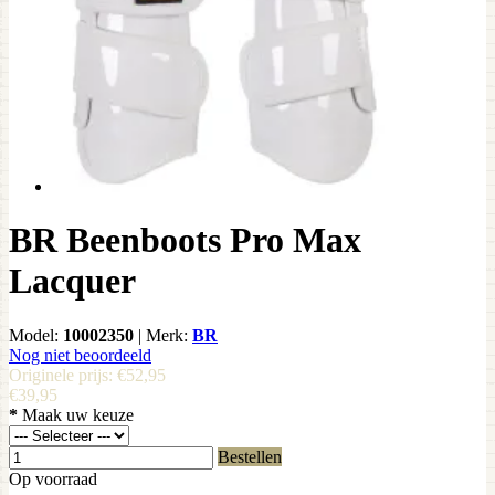
BR Beenboots Pro Max
Lacquer
Model:
10002350
|
Merk:
BR
Nog niet beoordeeld
Originele prijs:
€52,95
€39,95
*
Maak uw keuze
Bestellen
Op voorraad