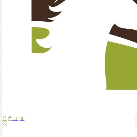
€0,00
Zoeken