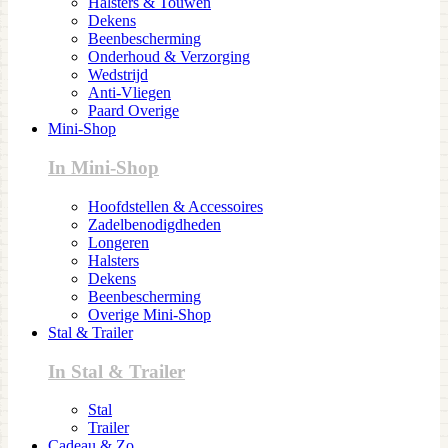
Halsters & Touwen
Dekens
Beenbescherming
Onderhoud & Verzorging
Wedstrijd
Anti-Vliegen
Paard Overige
Mini-Shop
In Mini-Shop
Hoofdstellen & Accessoires
Zadelbenodigdheden
Longeren
Halsters
Dekens
Beenbescherming
Overige Mini-Shop
Stal & Trailer
In Stal & Trailer
Stal
Trailer
Cadeau & Zo