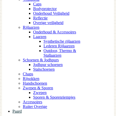
Caps
Bodyprotector
Onderhoud Veiligheid
Reflectie
Overige veiligheid
Rijlaarzen
Onderhoud & Accessoires
Laarzen
Synthetische rijlaarzen
Lederen Rijlaarzen
Outdoor, Thermo &
Stallaarzen
Schoenen & Jodhpurs
Jodhpur schoenen
Stalschoenen
Chaps
Rijsokken
Handschoenen
Zwepen & Sporen
Zwepen
Sporen & Sporenriempjes
Accessoires
Ruiter Overige
Paard