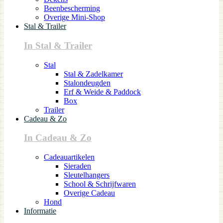
Beenbescherming
Overige Mini-Shop
Stal & Trailer
In Stal & Trailer
Stal
Stal & Zadelkamer
Stalondeugden
Erf & Weide & Paddock
Box
Trailer
Cadeau & Zo
In Cadeau & Zo
Cadeauartikelen
Sieraden
Sleutelhangers
School & Schrijfwaren
Overige Cadeau
Hond
Informatie