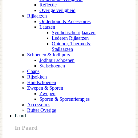
Reflectie
Overige veiligheid
Rijlaarzen
Onderhoud & Accessoires
Laarzen
Synthetische rijlaarzen
Lederen Rijlaarzen
Outdoor, Thermo &
Stallaarzen
Schoenen & Jodhpurs
Jodhpur schoenen
Stalschoenen
Chaps
Rijsokken
Handschoenen
Zwepen & Sporen
Zwepen
Sporen & Sporenriempjes
Accessoires
Ruiter Overige
Paard
In Paard