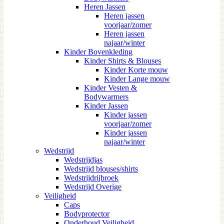
Heren Jassen
Heren jassen
voorjaar/zomer
Heren jassen
najaar/winter
Kinder Bovenkleding
Kinder Shirts & Blouses
Kinder Korte mouw
Kinder Lange mouw
Kinder Vesten &
Bodywarmers
Kinder Jassen
Kinder jassen
voorjaar/zomer
Kinder jassen
najaar/winter
Wedstrijd
Wedstrijdjas
Wedstrijd blouses/shirts
Wedstrijdrijbroek
Wedstrijd Overige
Veiligheid
Caps
Bodyprotector
Onderhoud Veiligheid