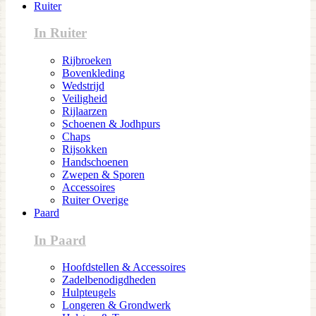
Ruiter
In Ruiter
Rijbroeken
Bovenkleding
Wedstrijd
Veiligheid
Rijlaarzen
Schoenen & Jodhpurs
Chaps
Rijsokken
Handschoenen
Zwepen & Sporen
Accessoires
Ruiter Overige
Paard
In Paard
Hoofdstellen & Accessoires
Zadelbenodigdheden
Hulpteugels
Longeren & Grondwerk