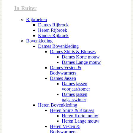
In Ruiter
Rijbroeken
Dames Rijbroek
Heren Rijbroek
Kinder Rijbroek
Bovenkleding
Dames Bovenkleding
Dames Shirts & Blouses
Dames Korte mouw
Dames Lange mouw
Dames Vesten &
Bodywarmers
Dames Jassen
Dames jassen
voorjaar/zomer
Dames jassen
najaar/winter
Heren Bovenkleding
Heren Shirts & Blouses
Heren Korte mouw
Heren Lange mouw
Heren Vesten &
Bodywarmers