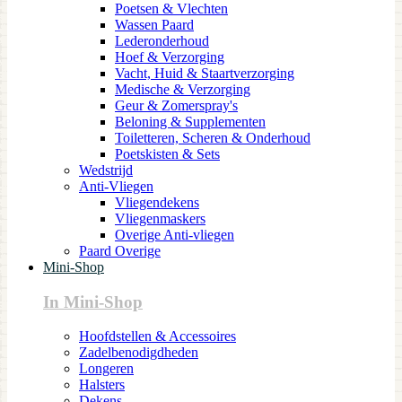
Poetsen & Vlechten
Wassen Paard
Lederonderhoud
Hoef & Verzorging
Vacht, Huid & Staartverzorging
Medische & Verzorging
Geur & Zomerspray's
Beloning & Supplementen
Toiletteren, Scheren & Onderhoud
Poetskisten & Sets
Wedstrijd
Anti-Vliegen
Vliegendekens
Vliegenmaskers
Overige Anti-vliegen
Paard Overige
Mini-Shop
In Mini-Shop
Hoofdstellen & Accessoires
Zadelbenodigdheden
Longeren
Halsters
Dekens