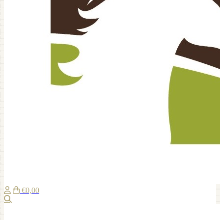
€0,00
Zoeken