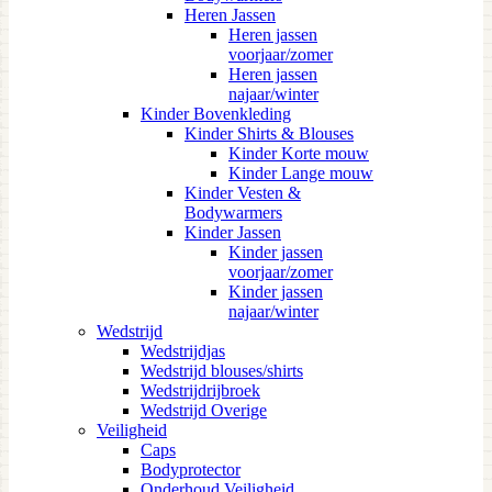
Heren Jassen
Heren jassen
voorjaar/zomer
Heren jassen
najaar/winter
Kinder Bovenkleding
Kinder Shirts & Blouses
Kinder Korte mouw
Kinder Lange mouw
Kinder Vesten &
Bodywarmers
Kinder Jassen
Kinder jassen
voorjaar/zomer
Kinder jassen
najaar/winter
Wedstrijd
Wedstrijdjas
Wedstrijd blouses/shirts
Wedstrijdrijbroek
Wedstrijd Overige
Veiligheid
Caps
Bodyprotector
Onderhoud Veiligheid