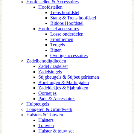
Hoofdstellen & Accessoires
Hoofdstellen
Trens hoofdstel
Stang & Trens hoofdstel
Bitloos Hoofdstel
Hoofdstel accessoires
Losse onderdelen
Frontriemen
Teugels
Bitten
Overige accessoires
Zadelbenodigdheden
Zadel / zadelset
Zadelsingels
Stijgbeugels & Stijbeugelriemen
Borsttuigen & Martingalen
Zadeldekjes & Sjabrakken
Oornetjes
Pads & Accessoires
Hulpteugels
Longeren & Grondwerk
Halsters & Touwen
Halsters
Touwen
Halster & touw set