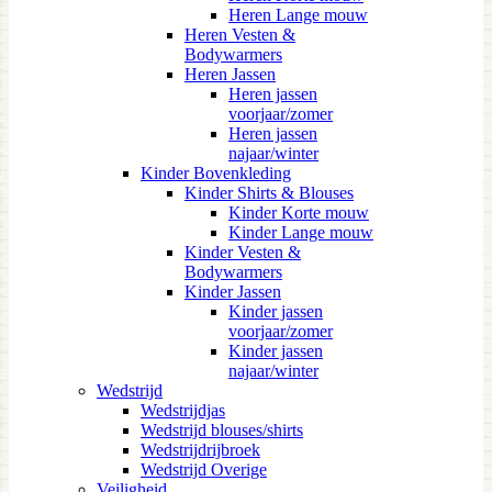
Heren Lange mouw
Heren Vesten &
Bodywarmers
Heren Jassen
Heren jassen
voorjaar/zomer
Heren jassen
najaar/winter
Kinder Bovenkleding
Kinder Shirts & Blouses
Kinder Korte mouw
Kinder Lange mouw
Kinder Vesten &
Bodywarmers
Kinder Jassen
Kinder jassen
voorjaar/zomer
Kinder jassen
najaar/winter
Wedstrijd
Wedstrijdjas
Wedstrijd blouses/shirts
Wedstrijdrijbroek
Wedstrijd Overige
Veiligheid