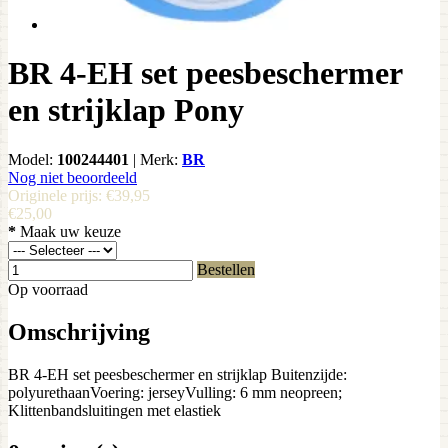
BR 4-EH set peesbeschermer
en strijklap Pony
Model:
100244401
|
Merk:
BR
Nog niet beoordeeld
Originele prijs:
€39,95
€25,00
*
Maak uw keuze
Bestellen
Op voorraad
Omschrijving
BR 4-EH set peesbeschermer en strijklap Buitenzijde:
polyurethaanVoering: jerseyVulling: 6 mm neopreen;
Klittenbandsluitingen met elastiek