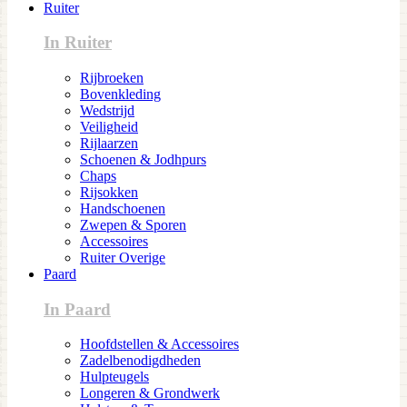
Ruiter
In Ruiter
Rijbroeken
Bovenkleding
Wedstrijd
Veiligheid
Rijlaarzen
Schoenen & Jodhpurs
Chaps
Rijsokken
Handschoenen
Zwepen & Sporen
Accessoires
Ruiter Overige
Paard
In Paard
Hoofdstellen & Accessoires
Zadelbenodigdheden
Hulpteugels
Longeren & Grondwerk