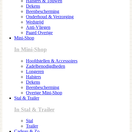
Halsters & Touwen
Dekens
Beenbescherming
Onderhoud & Verzorging
Wedstrijd
Anti-Vliegen
Paard Overige
Mini-Shop
In Mini-Shop
Hoofdstellen & Accessoires
Zadelbenodigdheden
Longeren
Halsters
Dekens
Beenbescherming
Overige Mini-Shop
Stal & Trailer
In Stal & Trailer
Stal
Trailer
Cadeau & Zo