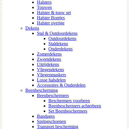
Halsters
Touwen
Halster & touw set
Halster Bontjes
Halster overige
Dekens
Stal & Outdoordekens
Outdoordekens
Staldekens
Onderdekens
Zomerdekens
Zweetdekens
Uitrijdekens
Vliegendekens
Vliegenmaskers
Losse halsdelen
Accessoires & Onderdelen
Beenbescherming
Beenbeschermers
Beschermers voorbeen
Beenbeschermers achterbeen
Set Beenbeschermers
Bandages
Springschoenen
Transport bescherming