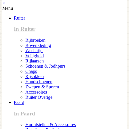
×
Menu
Ruiter
In Ruiter
Rijbroeken
Bovenkleding
Wedstrijd
Veiligheid
Rijlaarzen
Schoenen & Jodhpurs
Chaps
Rijsokken
Handschoenen
Zwepen & Sporen
Accessoires
Ruiter Overige
Paard
In Paard
Hoofdstellen & Accessoires