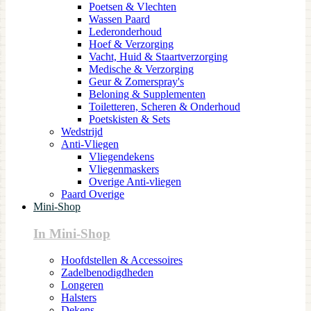
Poetsen & Vlechten
Wassen Paard
Lederonderhoud
Hoef & Verzorging
Vacht, Huid & Staartverzorging
Medische & Verzorging
Geur & Zomerspray's
Beloning & Supplementen
Toiletteren, Scheren & Onderhoud
Poetskisten & Sets
Wedstrijd
Anti-Vliegen
Vliegendekens
Vliegenmaskers
Overige Anti-vliegen
Paard Overige
Mini-Shop
In Mini-Shop
Hoofdstellen & Accessoires
Zadelbenodigdheden
Longeren
Halsters
Dekens