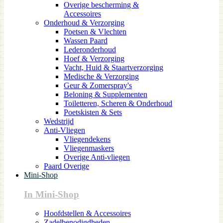
Overige bescherming &
Accessoires
Onderhoud & Verzorging
Poetsen & Vlechten
Wassen Paard
Lederonderhoud
Hoef & Verzorging
Vacht, Huid & Staartverzorging
Medische & Verzorging
Geur & Zomerspray's
Beloning & Supplementen
Toiletteren, Scheren & Onderhoud
Poetskisten & Sets
Wedstrijd
Anti-Vliegen
Vliegendekens
Vliegenmaskers
Overige Anti-vliegen
Paard Overige
Mini-Shop
In Mini-Shop
Hoofdstellen & Accessoires
Zadelbenodigdheden