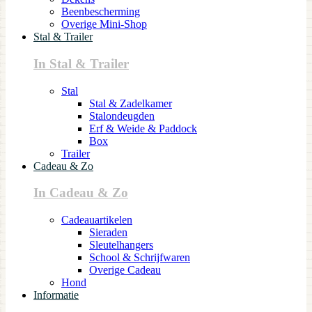
Beenbescherming
Overige Mini-Shop
Stal & Trailer
In Stal & Trailer
Stal
Stal & Zadelkamer
Stalondeugden
Erf & Weide & Paddock
Box
Trailer
Cadeau & Zo
In Cadeau & Zo
Cadeauartikelen
Sieraden
Sleutelhangers
School & Schrijfwaren
Overige Cadeau
Hond
Informatie