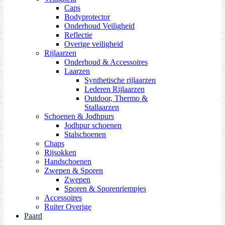
Caps
Bodyprotector
Onderhoud Veiligheid
Reflectie
Overige veiligheid
Rijlaarzen
Onderhoud & Accessoires
Laarzen
Synthetische rijlaarzen
Lederen Rijlaarzen
Outdoor, Thermo &
Stallaarzen
Schoenen & Jodhpurs
Jodhpur schoenen
Stalschoenen
Chaps
Rijsokken
Handschoenen
Zwepen & Sporen
Zwepen
Sporen & Sporenriempjes
Accessoires
Ruiter Overige
Paard