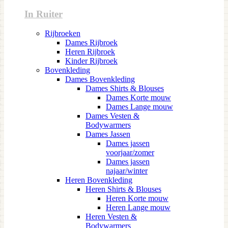
In Ruiter
Rijbroeken
Dames Rijbroek
Heren Rijbroek
Kinder Rijbroek
Bovenkleding
Dames Bovenkleding
Dames Shirts & Blouses
Dames Korte mouw
Dames Lange mouw
Dames Vesten &
Bodywarmers
Dames Jassen
Dames jassen
voorjaar/zomer
Dames jassen
najaar/winter
Heren Bovenkleding
Heren Shirts & Blouses
Heren Korte mouw
Heren Lange mouw
Heren Vesten &
Bodywarmers