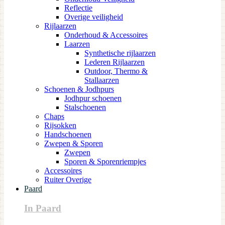
Reflectie
Overige veiligheid
Rijlaarzen
Onderhoud & Accessoires
Laarzen
Synthetische rijlaarzen
Lederen Rijlaarzen
Outdoor, Thermo &
Stallaarzen
Schoenen & Jodhpurs
Jodhpur schoenen
Stalschoenen
Chaps
Rijsokken
Handschoenen
Zwepen & Sporen
Zwepen
Sporen & Sporenriempjes
Accessoires
Ruiter Overige
Paard
In Paard