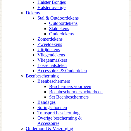
Halster Bontjes
Halster overige
Dekens
Stal & Outdoordekens
Outdoordekens
Staldekens
Onderdekens
Zomerdekens
Zweetdekens
Uitrijdekens
Vliegendekens
Vliegenmaskers
Losse halsdelen
Accessoires & Onderdelen
Beenbescherming
Beenbeschermers
Beschermers voorbeen
Beenbeschermers achterbeen
Set Beenbeschermers
Bandages
Springschoenen
Transport bescherming
Overige bescherming &
Accessoires
Onderhoud & Verzorging