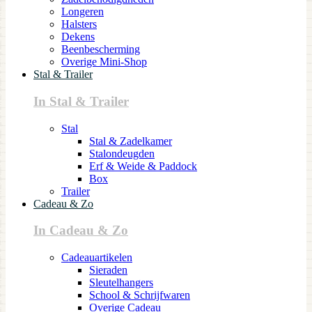
Longeren
Halsters
Dekens
Beenbescherming
Overige Mini-Shop
Stal & Trailer
In Stal & Trailer
Stal
Stal & Zadelkamer
Stalondeugden
Erf & Weide & Paddock
Box
Trailer
Cadeau & Zo
In Cadeau & Zo
Cadeauartikelen
Sieraden
Sleutelhangers
School & Schrijfwaren
Overige Cadeau