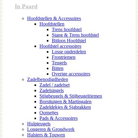
In Paard
Hoofdstellen & Accessoires
Hoofdstellen
Trens hoofdstel
Stang & Trens hoofdstel
Bitloos Hoofdstel
Hoofdstel accessoires
Losse onderdelen
Frontriemen
Teugels
Bitten
Overige accessoires
Zadelbenodigdheden
Zadel / zadelset
Zadelsingels
Stijgbeugels & Stijbeugelriemen
Borsttuigen & Martingalen
Zadeldekjes & Sjabrakken
Oornetjes
Pads & Accessoires
Hulpteugels
Longeren & Grondwerk
Halsters & Touwen