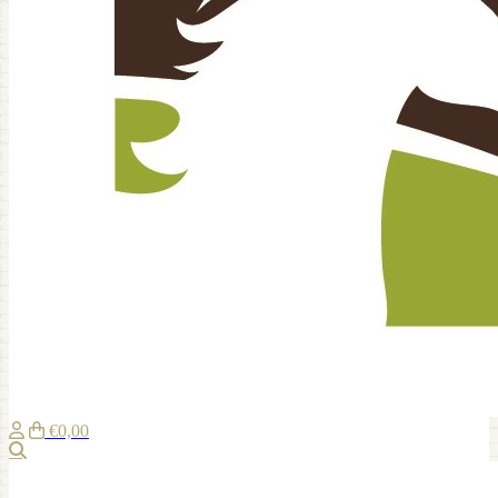
€0,00
Zoeken