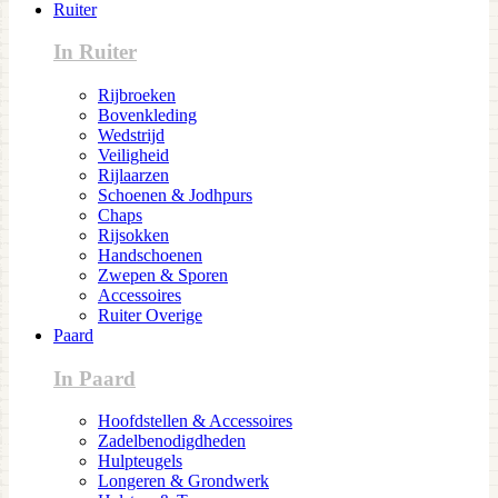
Ruiter
In Ruiter
Rijbroeken
Bovenkleding
Wedstrijd
Veiligheid
Rijlaarzen
Schoenen & Jodhpurs
Chaps
Rijsokken
Handschoenen
Zwepen & Sporen
Accessoires
Ruiter Overige
Paard
In Paard
Hoofdstellen & Accessoires
Zadelbenodigdheden
Hulpteugels
Longeren & Grondwerk