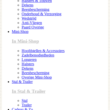
Halsters & Touwen
Dekens
Beenbescherming
Onderhoud & Verzorging
Wedstrijd
Anti-Vliegen
Paard Overige
Mini-Shop
In Mini-Shop
Hoofdstellen & Accessoires
Zadelbenodigdheden
Longeren
Halsters
Dekens
Beenbescherming
Overige Mini-Shop
Stal & Trailer
In Stal & Trailer
Stal
Trailer
Cadeau & Zo