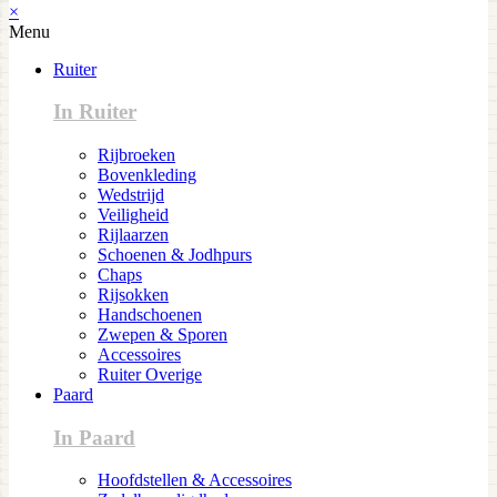
×
Menu
Ruiter
In Ruiter
Rijbroeken
Bovenkleding
Wedstrijd
Veiligheid
Rijlaarzen
Schoenen & Jodhpurs
Chaps
Rijsokken
Handschoenen
Zwepen & Sporen
Accessoires
Ruiter Overige
Paard
In Paard
Hoofdstellen & Accessoires