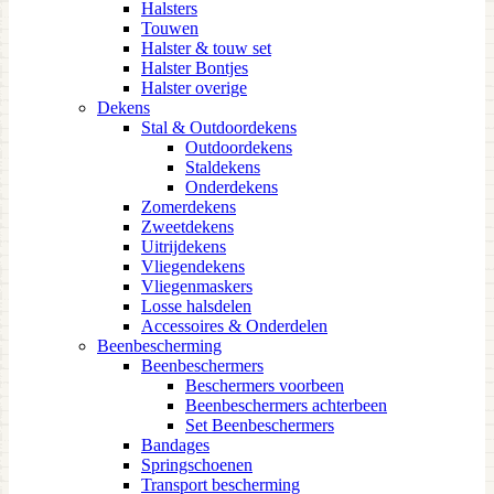
Halsters
Touwen
Halster & touw set
Halster Bontjes
Halster overige
Dekens
Stal & Outdoordekens
Outdoordekens
Staldekens
Onderdekens
Zomerdekens
Zweetdekens
Uitrijdekens
Vliegendekens
Vliegenmaskers
Losse halsdelen
Accessoires & Onderdelen
Beenbescherming
Beenbeschermers
Beschermers voorbeen
Beenbeschermers achterbeen
Set Beenbeschermers
Bandages
Springschoenen
Transport bescherming