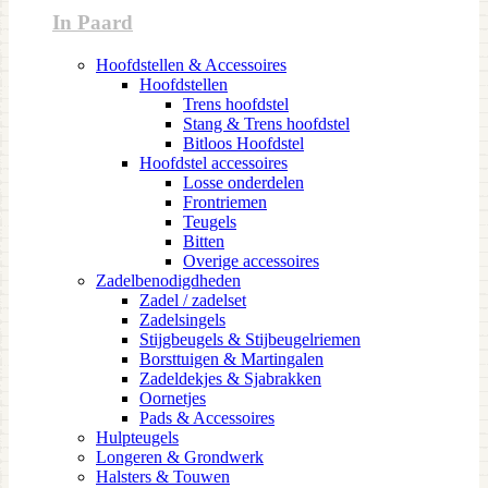
In Paard
Hoofdstellen & Accessoires
Hoofdstellen
Trens hoofdstel
Stang & Trens hoofdstel
Bitloos Hoofdstel
Hoofdstel accessoires
Losse onderdelen
Frontriemen
Teugels
Bitten
Overige accessoires
Zadelbenodigdheden
Zadel / zadelset
Zadelsingels
Stijgbeugels & Stijbeugelriemen
Borsttuigen & Martingalen
Zadeldekjes & Sjabrakken
Oornetjes
Pads & Accessoires
Hulpteugels
Longeren & Grondwerk
Halsters & Touwen