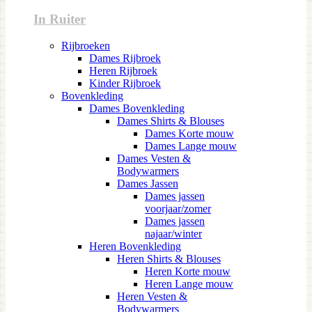
In Ruiter
Rijbroeken
Dames Rijbroek
Heren Rijbroek
Kinder Rijbroek
Bovenkleding
Dames Bovenkleding
Dames Shirts & Blouses
Dames Korte mouw
Dames Lange mouw
Dames Vesten &
Bodywarmers
Dames Jassen
Dames jassen
voorjaar/zomer
Dames jassen
najaar/winter
Heren Bovenkleding
Heren Shirts & Blouses
Heren Korte mouw
Heren Lange mouw
Heren Vesten &
Bodywarmers