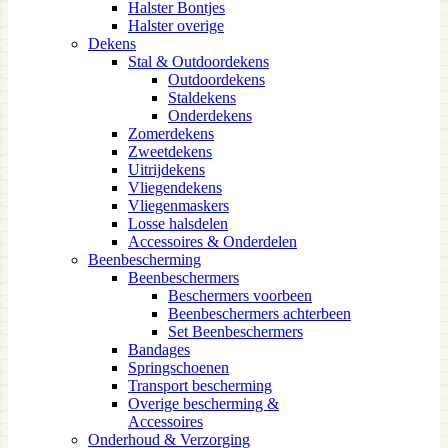
Halster Bontjes
Halster overige
Dekens
Stal & Outdoordekens
Outdoordekens
Staldekens
Onderdekens
Zomerdekens
Zweetdekens
Uitrijdekens
Vliegendekens
Vliegenmaskers
Losse halsdelen
Accessoires & Onderdelen
Beenbescherming
Beenbeschermers
Beschermers voorbeen
Beenbeschermers achterbeen
Set Beenbeschermers
Bandages
Springschoenen
Transport bescherming
Overige bescherming &
Accessoires
Onderhoud & Verzorging