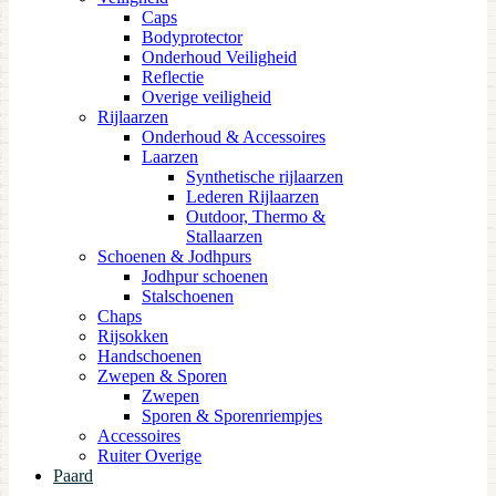
Caps
Bodyprotector
Onderhoud Veiligheid
Reflectie
Overige veiligheid
Rijlaarzen
Onderhoud & Accessoires
Laarzen
Synthetische rijlaarzen
Lederen Rijlaarzen
Outdoor, Thermo &
Stallaarzen
Schoenen & Jodhpurs
Jodhpur schoenen
Stalschoenen
Chaps
Rijsokken
Handschoenen
Zwepen & Sporen
Zwepen
Sporen & Sporenriempjes
Accessoires
Ruiter Overige
Paard