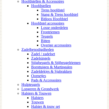
Hoofdstellen & Accessoires
Hoofdstellen
Trens hoofdstel
Stang & Trens hoofdstel
Bitloos Hoofdstel
Hoofdstel accessoires
Losse onderdelen
Frontriemen
Teugels
Bitten
Overige accessoires
Zadelbenodigdheden
Zadel / zadelset
Zadelsingels
Stijgbeugels & Stijbeugelriemen
Borsttuigen & Martingalen
Zadeldekjes & Sjabrakken
Oornetjes
Pads & Accessoires
Hulpteugels
Longeren & Grondwerk
Halsters & Touwen
Halsters
Touwen
Halster & touw set