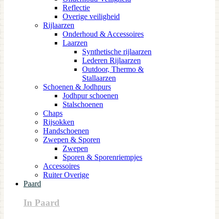
Reflectie
Overige veiligheid
Rijlaarzen
Onderhoud & Accessoires
Laarzen
Synthetische rijlaarzen
Lederen Rijlaarzen
Outdoor, Thermo &
Stallaarzen
Schoenen & Jodhpurs
Jodhpur schoenen
Stalschoenen
Chaps
Rijsokken
Handschoenen
Zwepen & Sporen
Zwepen
Sporen & Sporenriempjes
Accessoires
Ruiter Overige
Paard
In Paard