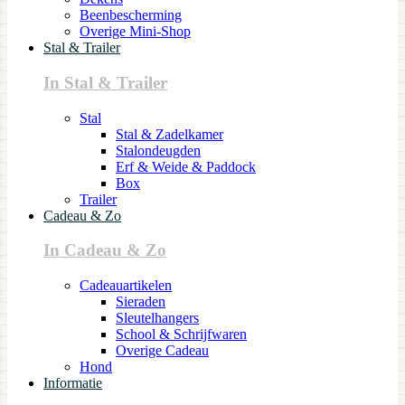
Beenbescherming
Overige Mini-Shop
Stal & Trailer
In Stal & Trailer
Stal
Stal & Zadelkamer
Stalondeugden
Erf & Weide & Paddock
Box
Trailer
Cadeau & Zo
In Cadeau & Zo
Cadeauartikelen
Sieraden
Sleutelhangers
School & Schrijfwaren
Overige Cadeau
Hond
Informatie