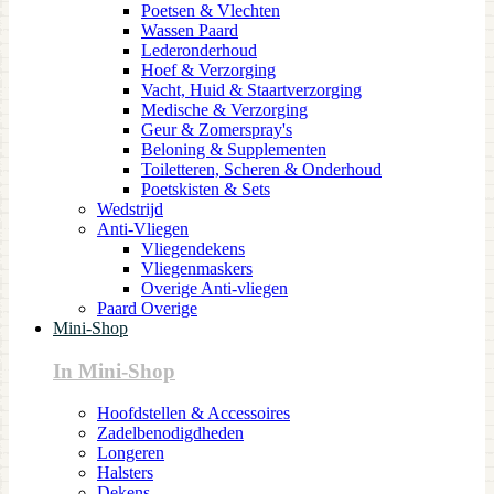
Poetsen & Vlechten
Wassen Paard
Lederonderhoud
Hoef & Verzorging
Vacht, Huid & Staartverzorging
Medische & Verzorging
Geur & Zomerspray's
Beloning & Supplementen
Toiletteren, Scheren & Onderhoud
Poetskisten & Sets
Wedstrijd
Anti-Vliegen
Vliegendekens
Vliegenmaskers
Overige Anti-vliegen
Paard Overige
Mini-Shop
In Mini-Shop
Hoofdstellen & Accessoires
Zadelbenodigdheden
Longeren
Halsters
Dekens