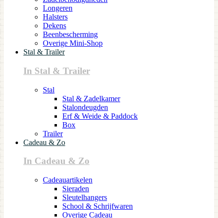
Longeren
Halsters
Dekens
Beenbescherming
Overige Mini-Shop
Stal & Trailer
In Stal & Trailer
Stal
Stal & Zadelkamer
Stalondeugden
Erf & Weide & Paddock
Box
Trailer
Cadeau & Zo
In Cadeau & Zo
Cadeauartikelen
Sieraden
Sleutelhangers
School & Schrijfwaren
Overige Cadeau