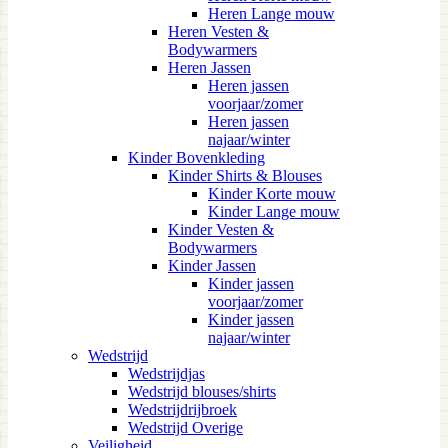
Heren Lange mouw
Heren Vesten &
Bodywarmers
Heren Jassen
Heren jassen
voorjaar/zomer
Heren jassen
najaar/winter
Kinder Bovenkleding
Kinder Shirts & Blouses
Kinder Korte mouw
Kinder Lange mouw
Kinder Vesten &
Bodywarmers
Kinder Jassen
Kinder jassen
voorjaar/zomer
Kinder jassen
najaar/winter
Wedstrijd
Wedstrijdjas
Wedstrijd blouses/shirts
Wedstrijdrijbroek
Wedstrijd Overige
Veiligheid