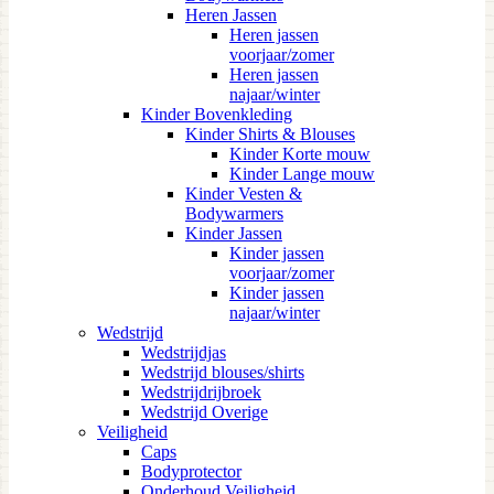
Heren Jassen
Heren jassen
voorjaar/zomer
Heren jassen
najaar/winter
Kinder Bovenkleding
Kinder Shirts & Blouses
Kinder Korte mouw
Kinder Lange mouw
Kinder Vesten &
Bodywarmers
Kinder Jassen
Kinder jassen
voorjaar/zomer
Kinder jassen
najaar/winter
Wedstrijd
Wedstrijdjas
Wedstrijd blouses/shirts
Wedstrijdrijbroek
Wedstrijd Overige
Veiligheid
Caps
Bodyprotector
Onderhoud Veiligheid