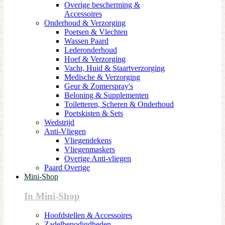
Overige bescherming &
Accessoires
Onderhoud & Verzorging
Poetsen & Vlechten
Wassen Paard
Lederonderhoud
Hoef & Verzorging
Vacht, Huid & Staartverzorging
Medische & Verzorging
Geur & Zomerspray's
Beloning & Supplementen
Toiletteren, Scheren & Onderhoud
Poetskisten & Sets
Wedstrijd
Anti-Vliegen
Vliegendekens
Vliegenmaskers
Overige Anti-vliegen
Paard Overige
Mini-Shop
In Mini-Shop
Hoofdstellen & Accessoires
Zadelbenodigdheden