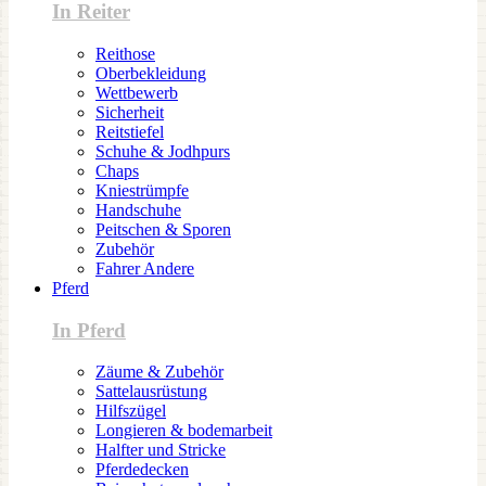
In Reiter
Reithose
Oberbekleidung
Wettbewerb
Sicherheit
Reitstiefel
Schuhe & Jodhpurs
Chaps
Kniestrümpfe
Handschuhe
Peitschen & Sporen
Zubehör
Fahrer Andere
Pferd
In Pferd
Zäume & Zubehör
Sattelausrüstung
Hilfszügel
Longieren & bodemarbeit
Halfter und Stricke
Pferdedecken