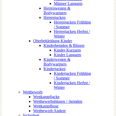
Männer Langarm
Herrenwesten &
Bodywarmers
Herrenjacken
Herrenjacken Frühling
/ Sommer
Herrenjacken Herbst /
Winter
Oberbekleidung Kinder
Kinderhemden & Blusen
Kinder Kurzarm
Kinder Langarm
Kinderwesten &
Bodywarmers
Kinderjacken
Kinderjacken Frühling
/ Sommer
Kinderjacken Herbst /
Winter
Wettbewerb
Wettkampfjacke
Wettbewerbsblusen / -hemden
Wettkampfhose
Wettbewerb Andere
Sicherheit