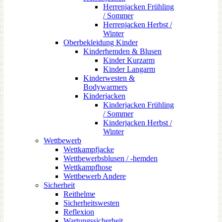
Herrenjacken Frühling
/ Sommer
Herrenjacken Herbst /
Winter
Oberbekleidung Kinder
Kinderhemden & Blusen
Kinder Kurzarm
Kinder Langarm
Kinderwesten &
Bodywarmers
Kinderjacken
Kinderjacken Frühling
/ Sommer
Kinderjacken Herbst /
Winter
Wettbewerb
Wettkampfjacke
Wettbewerbsblusen / -hemden
Wettkampfhose
Wettbewerb Andere
Sicherheit
Reithelme
Sicherheitswesten
Reflexion
Wartungssicherheit