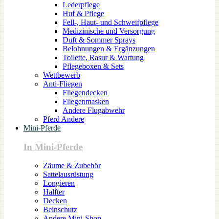
Lederpflege
Huf & Pflege
Fell-, Haut- und Schweifpflege
Medizinische und Versorgung
Duft & Sommer Sprays
Belohnungen & Ergänzungen
Toilette, Rasur & Wartung
Pflegeboxen & Sets
Wettbewerb
Anti-Fliegen
Fliegendecken
Fliegenmasken
Andere Flugabwehr
Pferd Andere
Mini-Pferde
In Mini-Pferde
Zäume & Zubehör
Sattelausrüstung
Longieren
Halfter
Decken
Beinschutz
Andere Mini-Shop