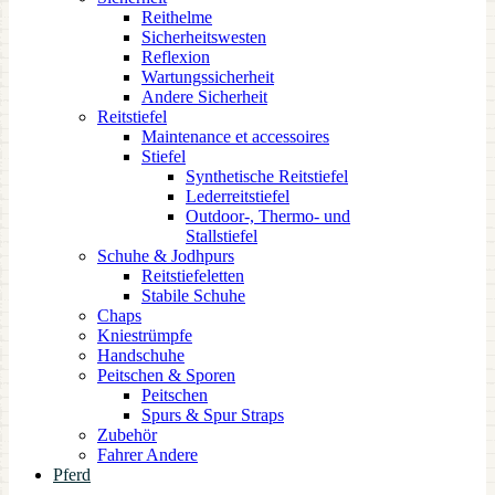
Reithelme
Sicherheitswesten
Reflexion
Wartungssicherheit
Andere Sicherheit
Reitstiefel
Maintenance et accessoires
Stiefel
Synthetische Reitstiefel
Lederreitstiefel
Outdoor-, Thermo- und
Stallstiefel
Schuhe & Jodhpurs
Reitstiefeletten
Stabile Schuhe
Chaps
Kniestrümpfe
Handschuhe
Peitschen & Sporen
Peitschen
Spurs & Spur Straps
Zubehör
Fahrer Andere
Pferd