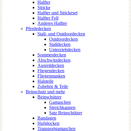
Halfter
Stricke
Halfter und Strickeset
Halfter Fell
Anderes Halfter
Pferdedecken
Stall- und Outdoordecken
Outdoordecken
Stalldecken
Unterziehdecken
Sommerdecken
Abschwitzdecken
Ausreitdecken
Fliegendecken
Fliegenmasken
Halsteile
Zubehör & Teile
Beinschutz und mehr
Beinschützer
Gamaschen
Streichkappen
Satz Beinschützer
Bandagen
Hufglocken
Transportgamaschen