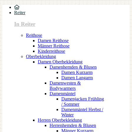
Reiter
In Reiter
Reithose
Damen Reithose
Männer Reithose
Kinderreithose
Oberbekleidung
Damen Oberbekleidung
Damenhemden & Blusen
Damen Kurzarm
Damen Langarm
Damenwesten &
Bodywarmers
Damenmäntel
Damenjacken Frühling
/ Sommer
Damenmäntel Herbst /
Winter
Herren Oberbekleidung
Herrenhemden & Blusen
Männer Kurzarm