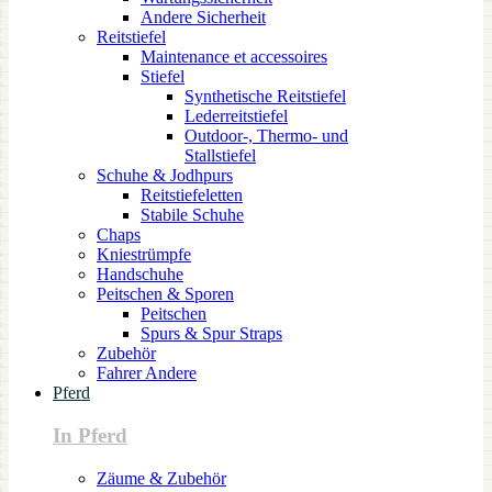
Andere Sicherheit
Reitstiefel
Maintenance et accessoires
Stiefel
Synthetische Reitstiefel
Lederreitstiefel
Outdoor-, Thermo- und
Stallstiefel
Schuhe & Jodhpurs
Reitstiefeletten
Stabile Schuhe
Chaps
Kniestrümpfe
Handschuhe
Peitschen & Sporen
Peitschen
Spurs & Spur Straps
Zubehör
Fahrer Andere
Pferd
In Pferd
Zäume & Zubehör