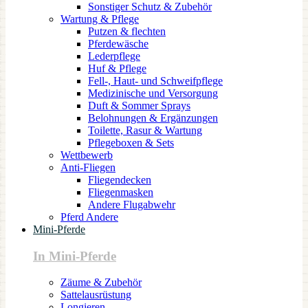
Sonstiger Schutz & Zubehör
Wartung & Pflege
Putzen & flechten
Pferdewäsche
Lederpflege
Huf & Pflege
Fell-, Haut- und Schweifpflege
Medizinische und Versorgung
Duft & Sommer Sprays
Belohnungen & Ergänzungen
Toilette, Rasur & Wartung
Pflegeboxen & Sets
Wettbewerb
Anti-Fliegen
Fliegendecken
Fliegenmasken
Andere Flugabwehr
Pferd Andere
Mini-Pferde
In Mini-Pferde
Zäume & Zubehör
Sattelausrüstung
Longieren