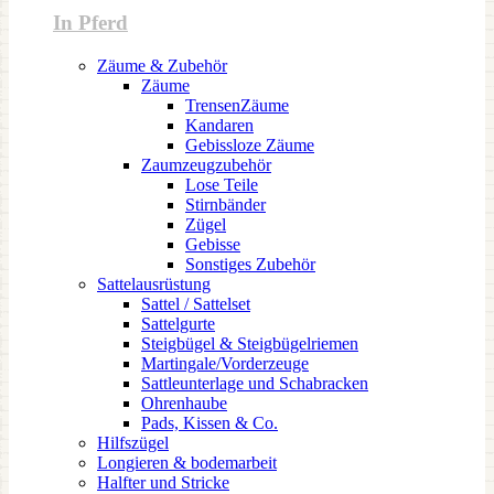
In Pferd
Zäume & Zubehör
Zäume
TrensenZäume
Kandaren
Gebissloze Zäume
Zaumzeugzubehör
Lose Teile
Stirnbänder
Zügel
Gebisse
Sonstiges Zubehör
Sattelausrüstung
Sattel / Sattelset
Sattelgurte
Steigbügel & Steigbügelriemen
Martingale/Vorderzeuge
Sattleunterlage und Schabracken
Ohrenhaube
Pads, Kissen & Co.
Hilfszügel
Longieren & bodemarbeit
Halfter und Stricke