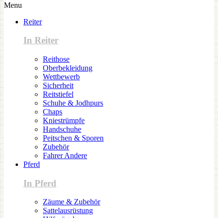
Menu
Reiter
In Reiter
Reithose
Oberbekleidung
Wettbewerb
Sicherheit
Reitstiefel
Schuhe & Jodhpurs
Chaps
Kniestrümpfe
Handschuhe
Peitschen & Sporen
Zubehör
Fahrer Andere
Pferd
In Pferd
Zäume & Zubehör
Sattelausrüstung