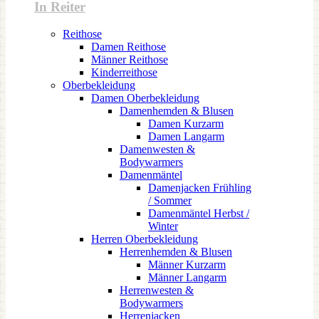
In Reiter
Reithose
Damen Reithose
Männer Reithose
Kinderreithose
Oberbekleidung
Damen Oberbekleidung
Damenhemden & Blusen
Damen Kurzarm
Damen Langarm
Damenwesten &
Bodywarmers
Damenmäntel
Damenjacken Frühling
/ Sommer
Damenmäntel Herbst /
Winter
Herren Oberbekleidung
Herrenhemden & Blusen
Männer Kurzarm
Männer Langarm
Herrenwesten &
Bodywarmers
Herrenjacken