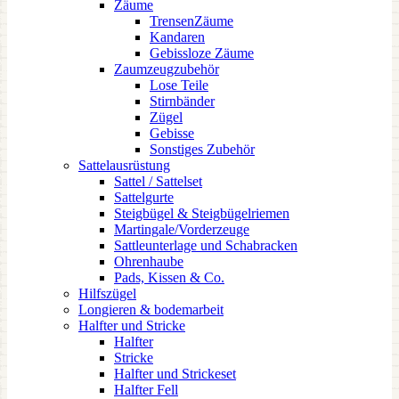
Zäume
TrensenZäume
Kandaren
Gebissloze Zäume
Zaumzeugzubehör
Lose Teile
Stirnbänder
Zügel
Gebisse
Sonstiges Zubehör
Sattelausrüstung
Sattel / Sattelset
Sattelgurte
Steigbügel & Steigbügelriemen
Martingale/Vorderzeuge
Sattleunterlage und Schabracken
Ohrenhaube
Pads, Kissen & Co.
Hilfszügel
Longieren & bodemarbeit
Halfter und Stricke
Halfter
Stricke
Halfter und Strickeset
Halfter Fell