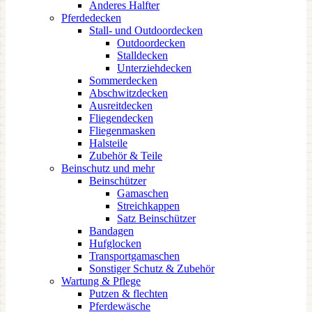
Anderes Halfter
Pferdedecken
Stall- und Outdoordecken
Outdoordecken
Stalldecken
Unterziehdecken
Sommerdecken
Abschwitzdecken
Ausreitdecken
Fliegendecken
Fliegenmasken
Halsteile
Zubehör & Teile
Beinschutz und mehr
Beinschützer
Gamaschen
Streichkappen
Satz Beinschützer
Bandagen
Hufglocken
Transportgamaschen
Sonstiger Schutz & Zubehör
Wartung & Pflege
Putzen & flechten
Pferdewäsche