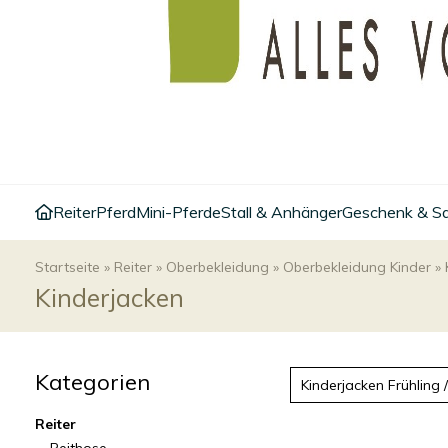
Reiter
Pferd
Mini-Pferde
Stall & Anhänger
Geschenk & S
Startseite
»
Reiter
»
Oberbekleidung
»
Oberbekleidung Kinder
»
Kinderjacken
Kategorien
Kinderjacken Frühling
Reiter