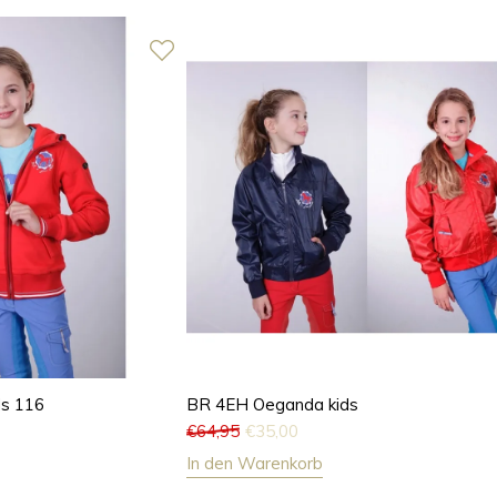
ds 116
BR 4EH Oeganda kids
€
64,95
€
35,00
In den Warenkorb