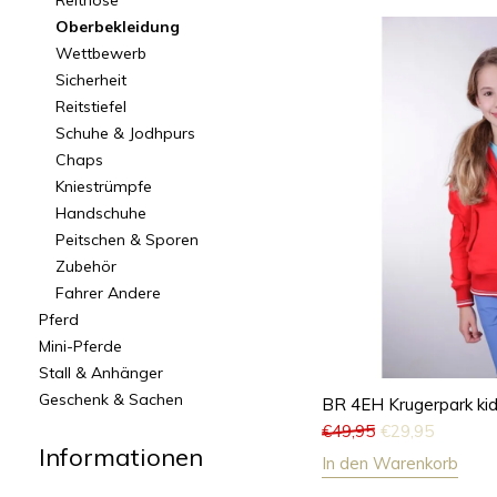
Reithose
Oberbekleidung
Wettbewerb
Sicherheit
Reitstiefel
Schuhe & Jodhpurs
Chaps
Kniestrümpfe
Handschuhe
Peitschen & Sporen
Zubehör
Fahrer Andere
Pferd
Mini-Pferde
Stall & Anhänger
Geschenk & Sachen
BR 4EH Krugerpark ki
€
49,95
€
29,95
Informationen
In den Warenkorb