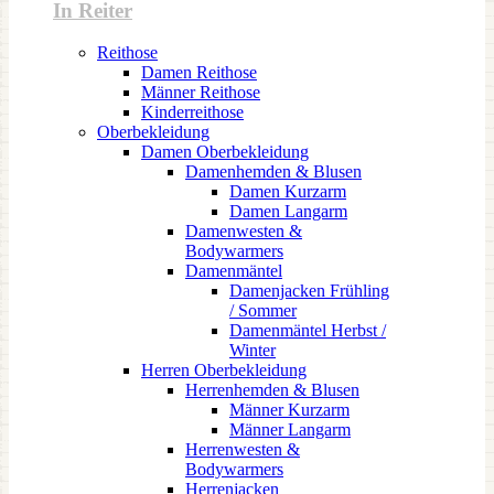
In Reiter
Reithose
Damen Reithose
Männer Reithose
Kinderreithose
Oberbekleidung
Damen Oberbekleidung
Damenhemden & Blusen
Damen Kurzarm
Damen Langarm
Damenwesten &
Bodywarmers
Damenmäntel
Damenjacken Frühling
/ Sommer
Damenmäntel Herbst /
Winter
Herren Oberbekleidung
Herrenhemden & Blusen
Männer Kurzarm
Männer Langarm
Herrenwesten &
Bodywarmers
Herrenjacken