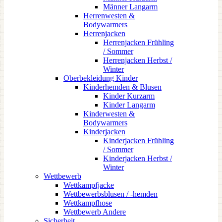
Männer Langarm
Herrenwesten &
Bodywarmers
Herrenjacken
Herrenjacken Frühling
/ Sommer
Herrenjacken Herbst /
Winter
Oberbekleidung Kinder
Kinderhemden & Blusen
Kinder Kurzarm
Kinder Langarm
Kinderwesten &
Bodywarmers
Kinderjacken
Kinderjacken Frühling
/ Sommer
Kinderjacken Herbst /
Winter
Wettbewerb
Wettkampfjacke
Wettbewerbsblusen / -hemden
Wettkampfhose
Wettbewerb Andere
Sicherheit