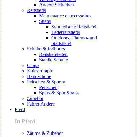
Andere Sicherheit
Reitstiefel
Maintenance et accessoires
Stiefel
Synthetische Reitstiefel
Lederreitstiefel
Outdoor-, Thermo- und
Stallstiefel
Schuhe & Jodhpurs
Reitstiefeletten
Stabile Schuhe
Chaps
Kniestrümpfe
Handschuhe
Peitschen & Sporen
Peitschen
Spurs & Spur Straps
Zubehör
Fahrer Andere
Pferd
In Pferd
Zäume & Zubehör