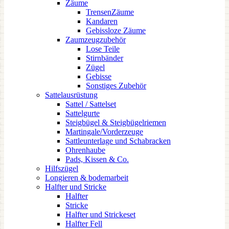
Zäume
TrensenZäume
Kandaren
Gebissloze Zäume
Zaumzeugzubehör
Lose Teile
Stirnbänder
Zügel
Gebisse
Sonstiges Zubehör
Sattelausrüstung
Sattel / Sattelset
Sattelgurte
Steigbügel & Steigbügelriemen
Martingale/Vorderzeuge
Sattleunterlage und Schabracken
Ohrenhaube
Pads, Kissen & Co.
Hilfszügel
Longieren & bodemarbeit
Halfter und Stricke
Halfter
Stricke
Halfter und Strickeset
Halfter Fell