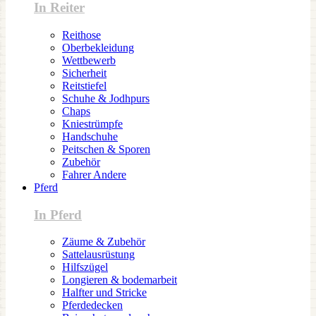
In Reiter
Reithose
Oberbekleidung
Wettbewerb
Sicherheit
Reitstiefel
Schuhe & Jodhpurs
Chaps
Kniestrümpfe
Handschuhe
Peitschen & Sporen
Zubehör
Fahrer Andere
Pferd
In Pferd
Zäume & Zubehör
Sattelausrüstung
Hilfszügel
Longieren & bodemarbeit
Halfter und Stricke
Pferdedecken