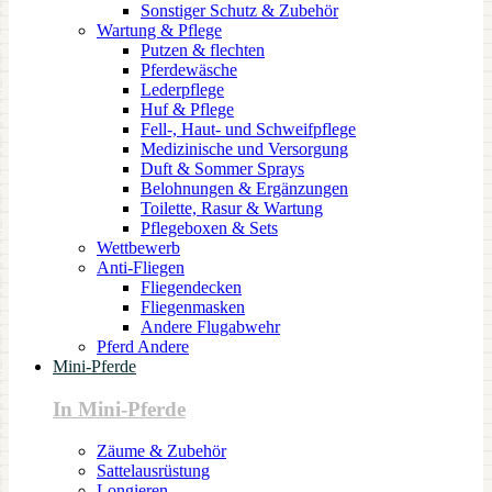
Sonstiger Schutz & Zubehör
Wartung & Pflege
Putzen & flechten
Pferdewäsche
Lederpflege
Huf & Pflege
Fell-, Haut- und Schweifpflege
Medizinische und Versorgung
Duft & Sommer Sprays
Belohnungen & Ergänzungen
Toilette, Rasur & Wartung
Pflegeboxen & Sets
Wettbewerb
Anti-Fliegen
Fliegendecken
Fliegenmasken
Andere Flugabwehr
Pferd Andere
Mini-Pferde
In Mini-Pferde
Zäume & Zubehör
Sattelausrüstung
Longieren