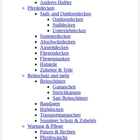
Anderes Halfter
Pferdedecken
Stall- und Outdoordecken
Outdoordecken
Stalldecken
Unterziehdecken
Sommerdecken
Abschwitzdecken
Ausreitdecken
Fliegendecken
Fliegenmasken
Halsteile
Zubehör & Teile
Beinschutz und mehr
Beinschützer
Gamaschen
Streichkappen
Satz Beinschützer
Bandagen
Hufglocken
Transportgamaschen
Sonstiger Schutz & Zubehör
Wartung & Pflege
Putzen & flechten
Pferdewäsche