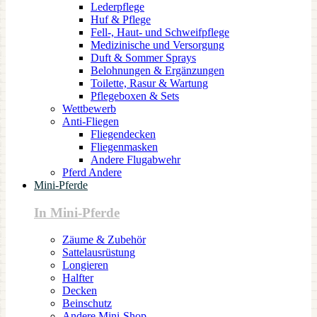
Lederpflege
Huf & Pflege
Fell-, Haut- und Schweifpflege
Medizinische und Versorgung
Duft & Sommer Sprays
Belohnungen & Ergänzungen
Toilette, Rasur & Wartung
Pflegeboxen & Sets
Wettbewerb
Anti-Fliegen
Fliegendecken
Fliegenmasken
Andere Flugabwehr
Pferd Andere
Mini-Pferde
In Mini-Pferde
Zäume & Zubehör
Sattelausrüstung
Longieren
Halfter
Decken
Beinschutz
Andere Mini-Shop