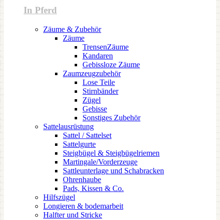
In Pferd
Zäume & Zubehör
Zäume
TrensenZäume
Kandaren
Gebissloze Zäume
Zaumzeugzubehör
Lose Teile
Stirnbänder
Zügel
Gebisse
Sonstiges Zubehör
Sattelausrüstung
Sattel / Sattelset
Sattelgurte
Steigbügel & Steigbügelriemen
Martingale/Vorderzeuge
Sattleunterlage und Schabracken
Ohrenhaube
Pads, Kissen & Co.
Hilfszügel
Longieren & bodemarbeit
Halfter und Stricke