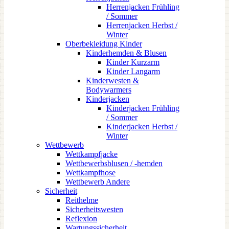
Herrenjacken Frühling
/ Sommer
Herrenjacken Herbst /
Winter
Oberbekleidung Kinder
Kinderhemden & Blusen
Kinder Kurzarm
Kinder Langarm
Kinderwesten &
Bodywarmers
Kinderjacken
Kinderjacken Frühling
/ Sommer
Kinderjacken Herbst /
Winter
Wettbewerb
Wettkampfjacke
Wettbewerbsblusen / -hemden
Wettkampfhose
Wettbewerb Andere
Sicherheit
Reithelme
Sicherheitswesten
Reflexion
Wartungssicherheit