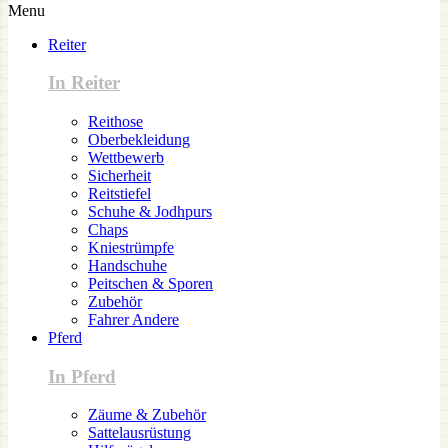
Menu
Reiter
In Reiter
Reithose
Oberbekleidung
Wettbewerb
Sicherheit
Reitstiefel
Schuhe & Jodhpurs
Chaps
Kniestrümpfe
Handschuhe
Peitschen & Sporen
Zubehör
Fahrer Andere
Pferd
In Pferd
Zäume & Zubehör
Sattelausrüstung