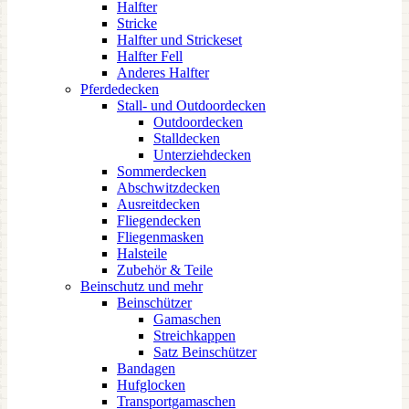
Halfter
Stricke
Halfter und Strickeset
Halfter Fell
Anderes Halfter
Pferdedecken
Stall- und Outdoordecken
Outdoordecken
Stalldecken
Unterziehdecken
Sommerdecken
Abschwitzdecken
Ausreitdecken
Fliegendecken
Fliegenmasken
Halsteile
Zubehör & Teile
Beinschutz und mehr
Beinschützer
Gamaschen
Streichkappen
Satz Beinschützer
Bandagen
Hufglocken
Transportgamaschen