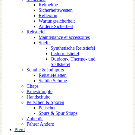
Reithelme
Sicherheitswesten
Reflexion
Wartungssicherheit
Andere Sicherheit
Reitstiefel
Maintenance et accessoires
Stiefel
Synthetische Reitstiefel
Lederreitstiefel
Outdoor-, Thermo- und
Stallstiefel
Schuhe & Jodhpurs
Reitstiefeletten
Stabile Schuhe
Chaps
Kniestrümpfe
Handschuhe
Peitschen & Sporen
Peitschen
Spurs & Spur Straps
Zubehör
Fahrer Andere
Pferd