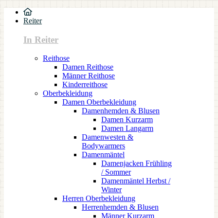
Reiter
In Reiter
Reithose
Damen Reithose
Männer Reithose
Kinderreithose
Oberbekleidung
Damen Oberbekleidung
Damenhemden & Blusen
Damen Kurzarm
Damen Langarm
Damenwesten &
Bodywarmers
Damenmäntel
Damenjacken Frühling
/ Sommer
Damenmäntel Herbst /
Winter
Herren Oberbekleidung
Herrenhemden & Blusen
Männer Kurzarm