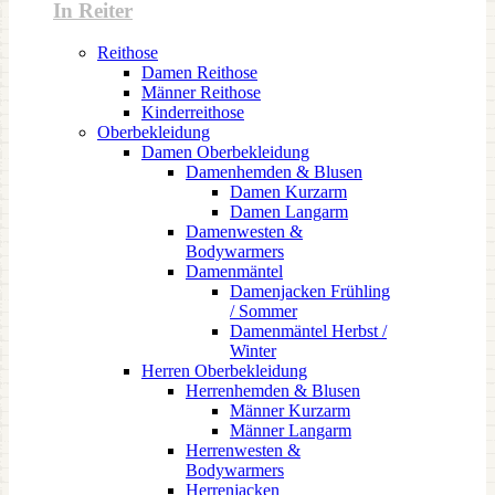
In Reiter
Reithose
Damen Reithose
Männer Reithose
Kinderreithose
Oberbekleidung
Damen Oberbekleidung
Damenhemden & Blusen
Damen Kurzarm
Damen Langarm
Damenwesten &
Bodywarmers
Damenmäntel
Damenjacken Frühling
/ Sommer
Damenmäntel Herbst /
Winter
Herren Oberbekleidung
Herrenhemden & Blusen
Männer Kurzarm
Männer Langarm
Herrenwesten &
Bodywarmers
Herrenjacken