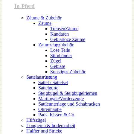
In Pferd
Zäume & Zubehör
Zäume
TrensenZäume
Kandaren
Gebissloze Zäume
Zaumzeugzubehör
Lose Teile
Stirnbänder
Zügel
Gebisse
Sonstiges Zubehör
Sattelausrüstung
Sattel / Sattelset
Sattelgurte
Steigbügel & Steigbügelriemen
Martingale/Vorderzeuge
Sattleunterlage und Schabracken
Ohrenhaube
Pads, Kissen & Co.
Hilfszügel
Longieren & bodemarbeit
Halfter und Stricke