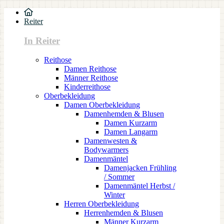
Reiter
In Reiter
Reithose
Damen Reithose
Männer Reithose
Kinderreithose
Oberbekleidung
Damen Oberbekleidung
Damenhemden & Blusen
Damen Kurzarm
Damen Langarm
Damenwesten &
Bodywarmers
Damenmäntel
Damenjacken Frühling
/ Sommer
Damenmäntel Herbst /
Winter
Herren Oberbekleidung
Herrenhemden & Blusen
Männer Kurzarm