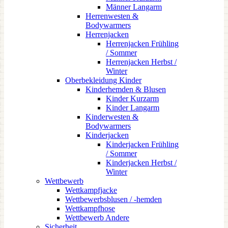
Männer Langarm
Herrenwesten &
Bodywarmers
Herrenjacken
Herrenjacken Frühling
/ Sommer
Herrenjacken Herbst /
Winter
Oberbekleidung Kinder
Kinderhemden & Blusen
Kinder Kurzarm
Kinder Langarm
Kinderwesten &
Bodywarmers
Kinderjacken
Kinderjacken Frühling
/ Sommer
Kinderjacken Herbst /
Winter
Wettbewerb
Wettkampfjacke
Wettbewerbsblusen / -hemden
Wettkampfhose
Wettbewerb Andere
Sicherheit