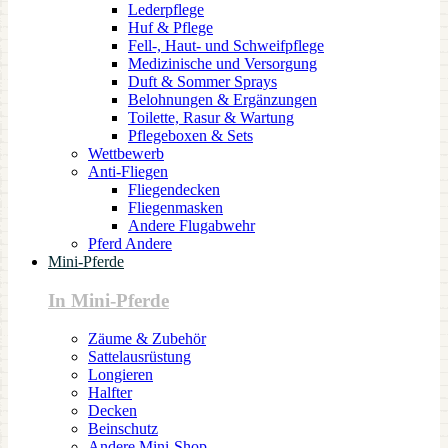
Lederpflege
Huf & Pflege
Fell-, Haut- und Schweifpflege
Medizinische und Versorgung
Duft & Sommer Sprays
Belohnungen & Ergänzungen
Toilette, Rasur & Wartung
Pflegeboxen & Sets
Wettbewerb
Anti-Fliegen
Fliegendecken
Fliegenmasken
Andere Flugabwehr
Pferd Andere
Mini-Pferde
In Mini-Pferde
Zäume & Zubehör
Sattelausrüstung
Longieren
Halfter
Decken
Beinschutz
Andere Mini-Shop