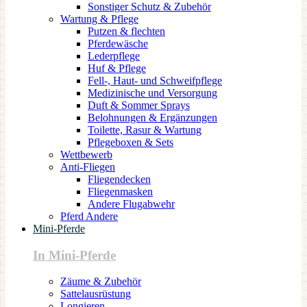
Sonstiger Schutz & Zubehör
Wartung & Pflege
Putzen & flechten
Pferdewäsche
Lederpflege
Huf & Pflege
Fell-, Haut- und Schweifpflege
Medizinische und Versorgung
Duft & Sommer Sprays
Belohnungen & Ergänzungen
Toilette, Rasur & Wartung
Pflegeboxen & Sets
Wettbewerb
Anti-Fliegen
Fliegendecken
Fliegenmasken
Andere Flugabwehr
Pferd Andere
Mini-Pferde
In Mini-Pferde
Zäume & Zubehör
Sattelausrüstung
Longieren