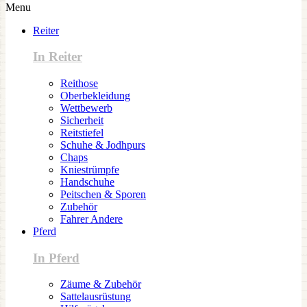
Menu
Reiter
In Reiter
Reithose
Oberbekleidung
Wettbewerb
Sicherheit
Reitstiefel
Schuhe & Jodhpurs
Chaps
Kniestrümpfe
Handschuhe
Peitschen & Sporen
Zubehör
Fahrer Andere
Pferd
In Pferd
Zäume & Zubehör
Sattelausrüstung