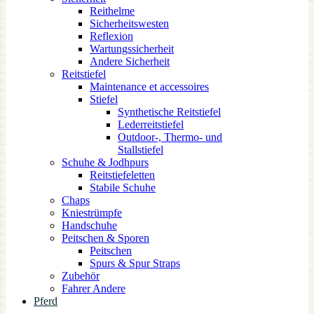
Reithelme
Sicherheitswesten
Reflexion
Wartungssicherheit
Andere Sicherheit
Reitstiefel
Maintenance et accessoires
Stiefel
Synthetische Reitstiefel
Lederreitstiefel
Outdoor-, Thermo- und
Stallstiefel
Schuhe & Jodhpurs
Reitstiefeletten
Stabile Schuhe
Chaps
Kniestrümpfe
Handschuhe
Peitschen & Sporen
Peitschen
Spurs & Spur Straps
Zubehör
Fahrer Andere
Pferd