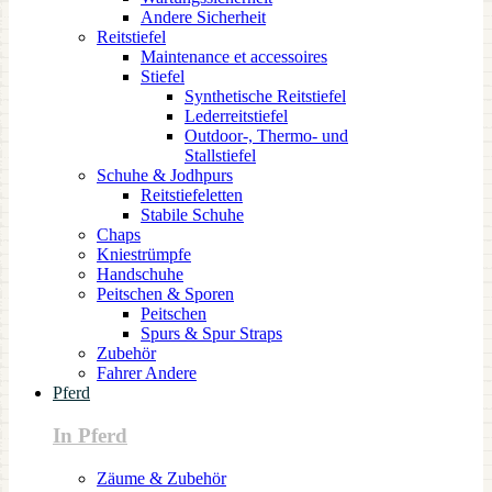
Andere Sicherheit
Reitstiefel
Maintenance et accessoires
Stiefel
Synthetische Reitstiefel
Lederreitstiefel
Outdoor-, Thermo- und
Stallstiefel
Schuhe & Jodhpurs
Reitstiefeletten
Stabile Schuhe
Chaps
Kniestrümpfe
Handschuhe
Peitschen & Sporen
Peitschen
Spurs & Spur Straps
Zubehör
Fahrer Andere
Pferd
In Pferd
Zäume & Zubehör