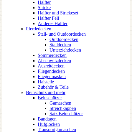
Halfter
Stricke
Halfter und Strickeset
Halfter Fell
Anderes Halfter
Pferdedecken
Stall- und Outdoordecken
Outdoordecken
Stalldecken
Unterziehdecken
Sommerdecken
Abschwitzdecken
Ausreitdecken
Fliegendecken
Fliegenmasken
Halsteile
Zubehör & Teile
Beinschutz und mehr
Beinschützer
Gamaschen
Streichkappen
Satz Beinschützer
Bandagen
Hufglocken
Transportgamaschen