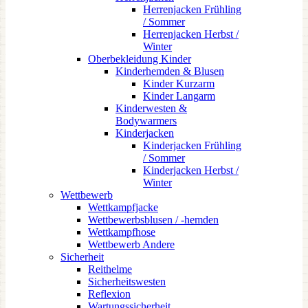
Herrenjacken Frühling
/ Sommer
Herrenjacken Herbst /
Winter
Oberbekleidung Kinder
Kinderhemden & Blusen
Kinder Kurzarm
Kinder Langarm
Kinderwesten &
Bodywarmers
Kinderjacken
Kinderjacken Frühling
/ Sommer
Kinderjacken Herbst /
Winter
Wettbewerb
Wettkampfjacke
Wettbewerbsblusen / -hemden
Wettkampfhose
Wettbewerb Andere
Sicherheit
Reithelme
Sicherheitswesten
Reflexion
Wartungssicherheit