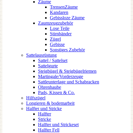
Zäume
TrensenZäume
Kandaren
Gebissloze Zäume
Zaumzeugzubehör
Lose Teile
Stirnbänder
Zügel
Gebisse
Sonstiges Zubehör
Sattelausrüstung
Sattel / Sattelset
Sattelgurte
Steigbügel & Steigbügelriemen
Martingale/Vorderzeuge
Sattleunterlage und Schabracken
Ohrenhaube
Pads, Kissen & Co.
Hilfszügel
Longieren & bodemarbeit
Halfter und Stricke
Halfter
Stricke
Halfter und Strickeset
Halfter Fell