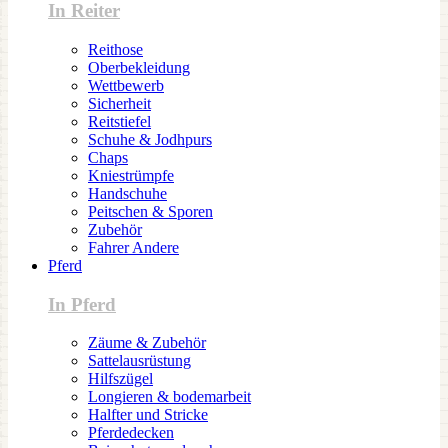
In Reiter
Reithose
Oberbekleidung
Wettbewerb
Sicherheit
Reitstiefel
Schuhe & Jodhpurs
Chaps
Kniestrümpfe
Handschuhe
Peitschen & Sporen
Zubehör
Fahrer Andere
Pferd
In Pferd
Zäume & Zubehör
Sattelausrüstung
Hilfszügel
Longieren & bodemarbeit
Halfter und Stricke
Pferdedecken