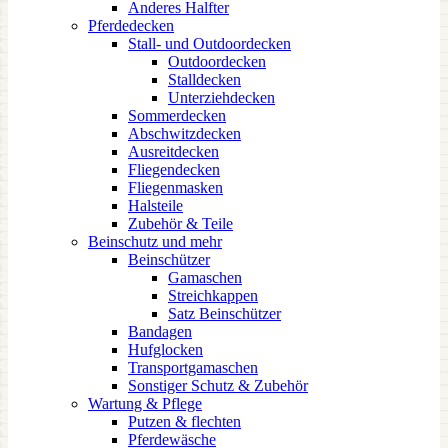
Anderes Halfter
Pferdedecken
Stall- und Outdoordecken
Outdoordecken
Stalldecken
Unterziehdecken
Sommerdecken
Abschwitzdecken
Ausreitdecken
Fliegendecken
Fliegenmasken
Halsteile
Zubehör & Teile
Beinschutz und mehr
Beinschützer
Gamaschen
Streichkappen
Satz Beinschützer
Bandagen
Hufglocken
Transportgamaschen
Sonstiger Schutz & Zubehör
Wartung & Pflege
Putzen & flechten
Pferdewäsche