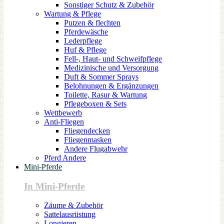
Sonstiger Schutz & Zubehör
Wartung & Pflege
Putzen & flechten
Pferdewäsche
Lederpflege
Huf & Pflege
Fell-, Haut- und Schweifpflege
Medizinische und Versorgung
Duft & Sommer Sprays
Belohnungen & Ergänzungen
Toilette, Rasur & Wartung
Pflegeboxen & Sets
Wettbewerb
Anti-Fliegen
Fliegendecken
Fliegenmasken
Andere Flugabwehr
Pferd Andere
Mini-Pferde
In Mini-Pferde
Zäume & Zubehör
Sattelausrüstung
Longieren