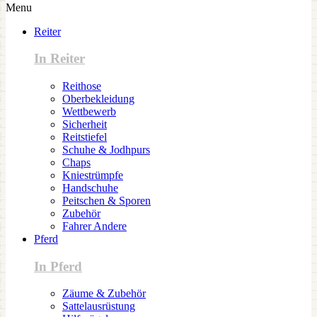
Menu
Reiter
In Reiter
Reithose
Oberbekleidung
Wettbewerb
Sicherheit
Reitstiefel
Schuhe & Jodhpurs
Chaps
Kniestrümpfe
Handschuhe
Peitschen & Sporen
Zubehör
Fahrer Andere
Pferd
In Pferd
Zäume & Zubehör
Sattelausrüstung