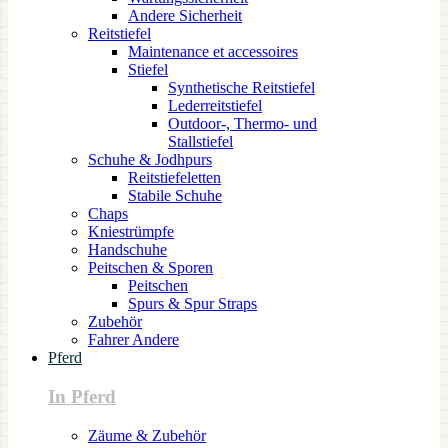
Andere Sicherheit
Reitstiefel
Maintenance et accessoires
Stiefel
Synthetische Reitstiefel
Lederreitstiefel
Outdoor-, Thermo- und
Stallstiefel
Schuhe & Jodhpurs
Reitstiefeletten
Stabile Schuhe
Chaps
Kniestrümpfe
Handschuhe
Peitschen & Sporen
Peitschen
Spurs & Spur Straps
Zubehör
Fahrer Andere
Pferd
In Pferd
Zäume & Zubehör