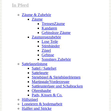
In Pferd
Zäume & Zubehör
Zäume
TrensenZäume
Kandaren
Gebissloze Zäume
Zaumzeugzubehör
Lose Teile
Stirnbänder
Zügel
Gebisse
Sonstiges Zubehör
Sattelausrüstung
Sattel / Sattelset
Sattelgurte
Steigbügel & Steigbügelriemen
Martingale/Vorderzeuge
Sattleunterlage und Schabracken
Ohrenhaube
Pads, Kissen & Co.
Hilfszügel
Longieren & bodemarbeit
Halfter und Stricke