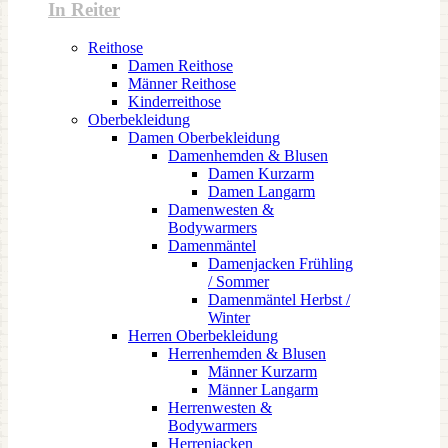
In Reiter
Reithose
Damen Reithose
Männer Reithose
Kinderreithose
Oberbekleidung
Damen Oberbekleidung
Damenhemden & Blusen
Damen Kurzarm
Damen Langarm
Damenwesten &
Bodywarmers
Damenmäntel
Damenjacken Frühling
/ Sommer
Damenmäntel Herbst /
Winter
Herren Oberbekleidung
Herrenhemden & Blusen
Männer Kurzarm
Männer Langarm
Herrenwesten &
Bodywarmers
Herrenjacken