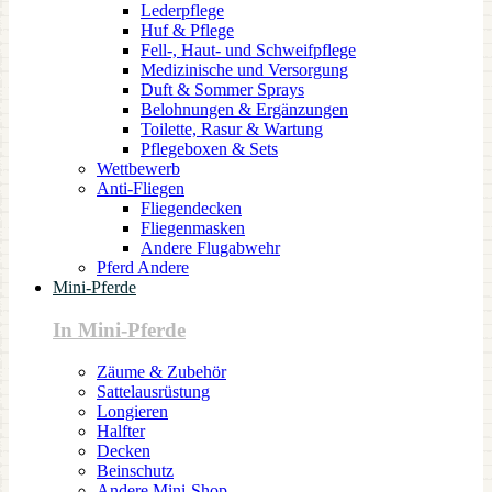
Lederpflege
Huf & Pflege
Fell-, Haut- und Schweifpflege
Medizinische und Versorgung
Duft & Sommer Sprays
Belohnungen & Ergänzungen
Toilette, Rasur & Wartung
Pflegeboxen & Sets
Wettbewerb
Anti-Fliegen
Fliegendecken
Fliegenmasken
Andere Flugabwehr
Pferd Andere
Mini-Pferde
In Mini-Pferde
Zäume & Zubehör
Sattelausrüstung
Longieren
Halfter
Decken
Beinschutz
Andere Mini-Shop