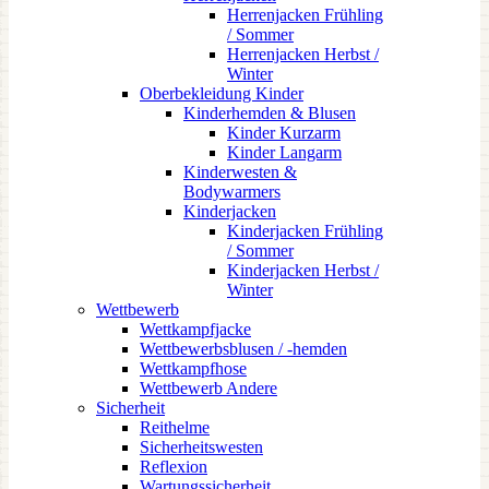
Herrenjacken Frühling
/ Sommer
Herrenjacken Herbst /
Winter
Oberbekleidung Kinder
Kinderhemden & Blusen
Kinder Kurzarm
Kinder Langarm
Kinderwesten &
Bodywarmers
Kinderjacken
Kinderjacken Frühling
/ Sommer
Kinderjacken Herbst /
Winter
Wettbewerb
Wettkampfjacke
Wettbewerbsblusen / -hemden
Wettkampfhose
Wettbewerb Andere
Sicherheit
Reithelme
Sicherheitswesten
Reflexion
Wartungssicherheit