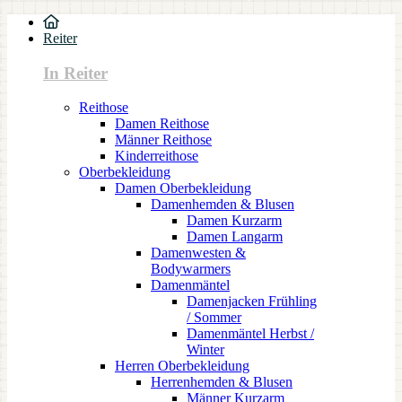
Reiter
In Reiter
Reithose
Damen Reithose
Männer Reithose
Kinderreithose
Oberbekleidung
Damen Oberbekleidung
Damenhemden & Blusen
Damen Kurzarm
Damen Langarm
Damenwesten &
Bodywarmers
Damenmäntel
Damenjacken Frühling
/ Sommer
Damenmäntel Herbst /
Winter
Herren Oberbekleidung
Herrenhemden & Blusen
Männer Kurzarm