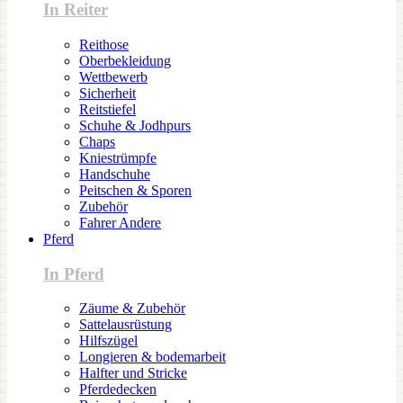
In Reiter
Reithose
Oberbekleidung
Wettbewerb
Sicherheit
Reitstiefel
Schuhe & Jodhpurs
Chaps
Kniestrümpfe
Handschuhe
Peitschen & Sporen
Zubehör
Fahrer Andere
Pferd
In Pferd
Zäume & Zubehör
Sattelausrüstung
Hilfszügel
Longieren & bodemarbeit
Halfter und Stricke
Pferdedecken