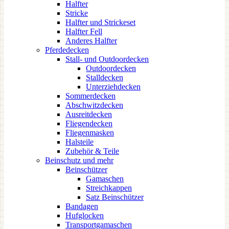
Halfter
Stricke
Halfter und Strickeset
Halfter Fell
Anderes Halfter
Pferdedecken
Stall- und Outdoordecken
Outdoordecken
Stalldecken
Unterziehdecken
Sommerdecken
Abschwitzdecken
Ausreitdecken
Fliegendecken
Fliegenmasken
Halsteile
Zubehör & Teile
Beinschutz und mehr
Beinschützer
Gamaschen
Streichkappen
Satz Beinschützer
Bandagen
Hufglocken
Transportgamaschen