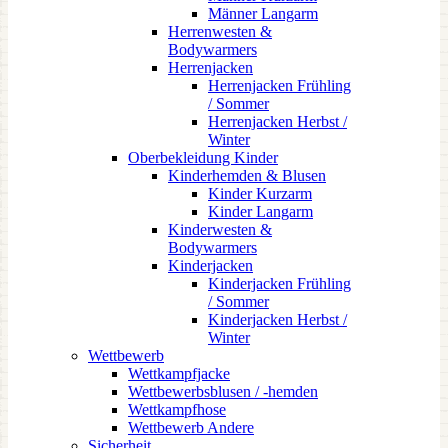
Männer Langarm
Herrenwesten &
Bodywarmers
Herrenjacken
Herrenjacken Frühling
/ Sommer
Herrenjacken Herbst /
Winter
Oberbekleidung Kinder
Kinderhemden & Blusen
Kinder Kurzarm
Kinder Langarm
Kinderwesten &
Bodywarmers
Kinderjacken
Kinderjacken Frühling
/ Sommer
Kinderjacken Herbst /
Winter
Wettbewerb
Wettkampfjacke
Wettbewerbsblusen / -hemden
Wettkampfhose
Wettbewerb Andere
Sicherheit