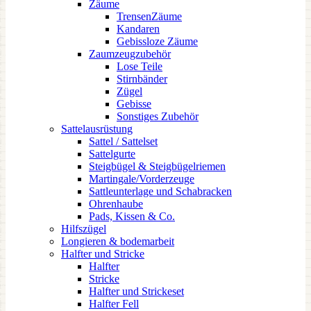
Zäume
TrensenZäume
Kandaren
Gebissloze Zäume
Zaumzeugzubehör
Lose Teile
Stirnbänder
Zügel
Gebisse
Sonstiges Zubehör
Sattelausrüstung
Sattel / Sattelset
Sattelgurte
Steigbügel & Steigbügelriemen
Martingale/Vorderzeuge
Sattleunterlage und Schabracken
Ohrenhaube
Pads, Kissen & Co.
Hilfszügel
Longieren & bodemarbeit
Halfter und Stricke
Halfter
Stricke
Halfter und Strickeset
Halfter Fell