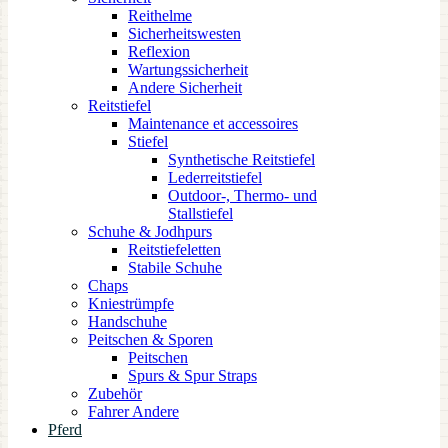
Reithelme
Sicherheitswesten
Reflexion
Wartungssicherheit
Andere Sicherheit
Reitstiefel
Maintenance et accessoires
Stiefel
Synthetische Reitstiefel
Lederreitstiefel
Outdoor-, Thermo- und
Stallstiefel
Schuhe & Jodhpurs
Reitstiefeletten
Stabile Schuhe
Chaps
Kniestrümpfe
Handschuhe
Peitschen & Sporen
Peitschen
Spurs & Spur Straps
Zubehör
Fahrer Andere
Pferd