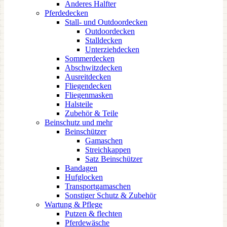
Anderes Halfter
Pferdedecken
Stall- und Outdoordecken
Outdoordecken
Stalldecken
Unterziehdecken
Sommerdecken
Abschwitzdecken
Ausreitdecken
Fliegendecken
Fliegenmasken
Halsteile
Zubehör & Teile
Beinschutz und mehr
Beinschützer
Gamaschen
Streichkappen
Satz Beinschützer
Bandagen
Hufglocken
Transportgamaschen
Sonstiger Schutz & Zubehör
Wartung & Pflege
Putzen & flechten
Pferdewäsche