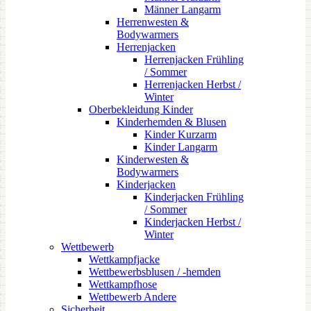
Männer Langarm
Herrenwesten &
Bodywarmers
Herrenjacken
Herrenjacken Frühling
/ Sommer
Herrenjacken Herbst /
Winter
Oberbekleidung Kinder
Kinderhemden & Blusen
Kinder Kurzarm
Kinder Langarm
Kinderwesten &
Bodywarmers
Kinderjacken
Kinderjacken Frühling
/ Sommer
Kinderjacken Herbst /
Winter
Wettbewerb
Wettkampfjacke
Wettbewerbsblusen / -hemden
Wettkampfhose
Wettbewerb Andere
Sicherheit