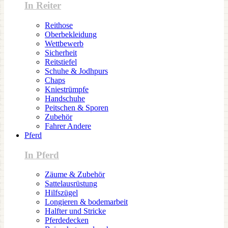
In Reiter
Reithose
Oberbekleidung
Wettbewerb
Sicherheit
Reitstiefel
Schuhe & Jodhpurs
Chaps
Kniestrümpfe
Handschuhe
Peitschen & Sporen
Zubehör
Fahrer Andere
Pferd
In Pferd
Zäume & Zubehör
Sattelausrüstung
Hilfszügel
Longieren & bodemarbeit
Halfter und Stricke
Pferdedecken