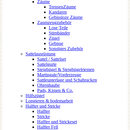
Zäume
TrensenZäume
Kandaren
Gebissloze Zäume
Zaumzeugzubehör
Lose Teile
Stirnbänder
Zügel
Gebisse
Sonstiges Zubehör
Sattelausrüstung
Sattel / Sattelset
Sattelgurte
Steigbügel & Steigbügelriemen
Martingale/Vorderzeuge
Sattleunterlage und Schabracken
Ohrenhaube
Pads, Kissen & Co.
Hilfszügel
Longieren & bodemarbeit
Halfter und Stricke
Halfter
Stricke
Halfter und Strickeset
Halfter Fell