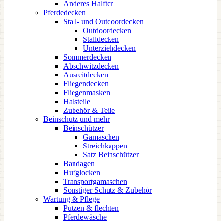
Anderes Halfter
Pferdedecken
Stall- und Outdoordecken
Outdoordecken
Stalldecken
Unterziehdecken
Sommerdecken
Abschwitzdecken
Ausreitdecken
Fliegendecken
Fliegenmasken
Halsteile
Zubehör & Teile
Beinschutz und mehr
Beinschützer
Gamaschen
Streichkappen
Satz Beinschützer
Bandagen
Hufglocken
Transportgamaschen
Sonstiger Schutz & Zubehör
Wartung & Pflege
Putzen & flechten
Pferdewäsche