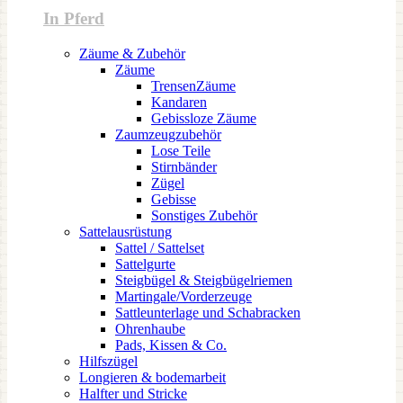
In Pferd
Zäume & Zubehör
Zäume
TrensenZäume
Kandaren
Gebissloze Zäume
Zaumzeugzubehör
Lose Teile
Stirnbänder
Zügel
Gebisse
Sonstiges Zubehör
Sattelausrüstung
Sattel / Sattelset
Sattelgurte
Steigbügel & Steigbügelriemen
Martingale/Vorderzeuge
Sattleunterlage und Schabracken
Ohrenhaube
Pads, Kissen & Co.
Hilfszügel
Longieren & bodemarbeit
Halfter und Stricke