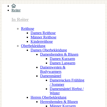
Reiter
In Reiter
Reithose
Damen Reithose
Männer Reithose
Kinderreithose
Oberbekleidung
Damen Oberbekleidung
Damenhemden & Blusen
Damen Kurzarm
Damen Langarm
Damenwesten &
Bodywarmers
Damenmäntel
Damenjacken Frühling
/ Sommer
Damenmäntel Herbst /
Winter
Herren Oberbekleidung
Herrenhemden & Blusen
Männer Kurzarm