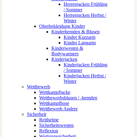
Herrenjacken Frühling
/ Sommer
Herrenjacken Herbst /
Winter
Oberbekleidung Kinder
Kinderhemden & Blusen
Kinder Kurzarm
Kinder Langarm
Kinderwesten &
Bodywarmers
Kinderjacken
Kinderjacken Frühling
/ Sommer
Kinderjacken Herbst /
Winter
Wettbewerb
Wettkampfjacke
Wettbewerbsblusen / -hemden
Wettkampfhose
Wettbewerb Andere
Sicherheit
Reithelme
Sicherheitswesten
Reflexion
Wartungssicherheit