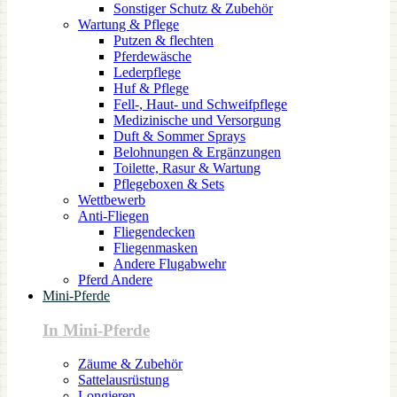
Sonstiger Schutz & Zubehör
Wartung & Pflege
Putzen & flechten
Pferdewäsche
Lederpflege
Huf & Pflege
Fell-, Haut- und Schweifpflege
Medizinische und Versorgung
Duft & Sommer Sprays
Belohnungen & Ergänzungen
Toilette, Rasur & Wartung
Pflegeboxen & Sets
Wettbewerb
Anti-Fliegen
Fliegendecken
Fliegenmasken
Andere Flugabwehr
Pferd Andere
Mini-Pferde
In Mini-Pferde
Zäume & Zubehör
Sattelausrüstung
Longieren