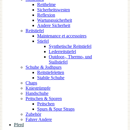
Reithelme
Sicherheitswesten
Reflexion
Wartungssicherheit
Andere Sicherheit
Reitstiefel
Maintenance et accessoires
Stiefel
Synthetische Reitstiefel
Lederreitstiefel
Outdoor-, Thermo- und
Stallstiefel
Schuhe & Jodhpurs
Reitstiefeletten
Stabile Schuhe
Chaps
Kniestrümpfe
Handschuhe
Peitschen & Sporen
Peitschen
Spurs & Spur Straps
Zubehör
Fahrer Andere
Pferd