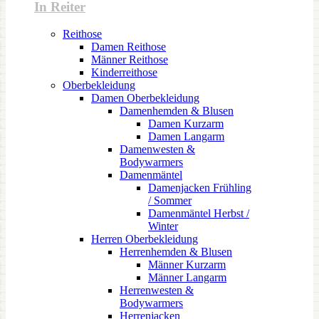
In Reiter
Reithose
Damen Reithose
Männer Reithose
Kinderreithose
Oberbekleidung
Damen Oberbekleidung
Damenhemden & Blusen
Damen Kurzarm
Damen Langarm
Damenwesten &
Bodywarmers
Damenmäntel
Damenjacken Frühling
/ Sommer
Damenmäntel Herbst /
Winter
Herren Oberbekleidung
Herrenhemden & Blusen
Männer Kurzarm
Männer Langarm
Herrenwesten &
Bodywarmers
Herrenjacken