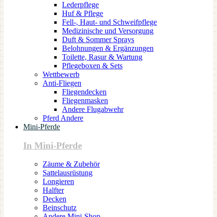
Lederpflege
Huf & Pflege
Fell-, Haut- und Schweifpflege
Medizinische und Versorgung
Duft & Sommer Sprays
Belohnungen & Ergänzungen
Toilette, Rasur & Wartung
Pflegeboxen & Sets
Wettbewerb
Anti-Fliegen
Fliegendecken
Fliegenmasken
Andere Flugabwehr
Pferd Andere
Mini-Pferde
In Mini-Pferde
Zäume & Zubehör
Sattelausrüstung
Longieren
Halfter
Decken
Beinschutz
Andere Mini-Shop