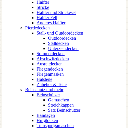
Halfter
Stricke
Halfter und Strickeset
Halfter Fell
Anderes Halfter
Pferdedecken
Stall- und Outdoordecken
Outdoordecken
Stalldecken
Unterziehdecken
Sommerdecken
Abschwitzdecken
Ausreitdecken
Fliegendecken
Fliegenmasken
Halsteile
Zubehör & Teile
Beinschutz und mehr
Beinschützer
Gamaschen
Streichkappen
Satz Beinschützer
Bandagen
Hufglocken
Transportgamaschen