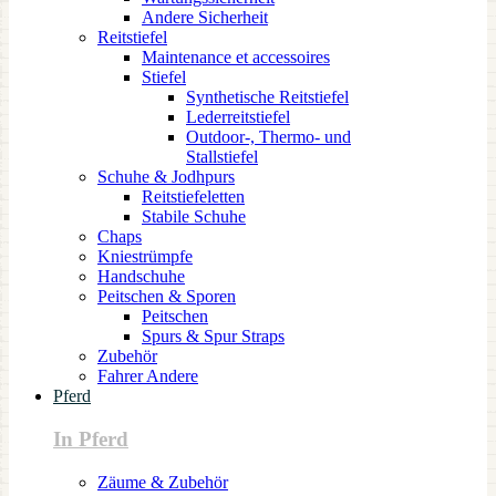
Andere Sicherheit
Reitstiefel
Maintenance et accessoires
Stiefel
Synthetische Reitstiefel
Lederreitstiefel
Outdoor-, Thermo- und
Stallstiefel
Schuhe & Jodhpurs
Reitstiefeletten
Stabile Schuhe
Chaps
Kniestrümpfe
Handschuhe
Peitschen & Sporen
Peitschen
Spurs & Spur Straps
Zubehör
Fahrer Andere
Pferd
In Pferd
Zäume & Zubehör