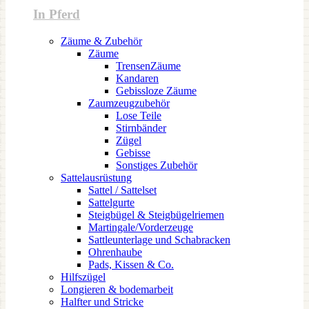
In Pferd
Zäume & Zubehör
Zäume
TrensenZäume
Kandaren
Gebissloze Zäume
Zaumzeugzubehör
Lose Teile
Stirnbänder
Zügel
Gebisse
Sonstiges Zubehör
Sattelausrüstung
Sattel / Sattelset
Sattelgurte
Steigbügel & Steigbügelriemen
Martingale/Vorderzeuge
Sattleunterlage und Schabracken
Ohrenhaube
Pads, Kissen & Co.
Hilfszügel
Longieren & bodemarbeit
Halfter und Stricke