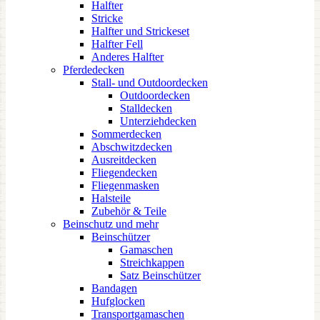
Halfter
Stricke
Halfter und Strickeset
Halfter Fell
Anderes Halfter
Pferdedecken
Stall- und Outdoordecken
Outdoordecken
Stalldecken
Unterziehdecken
Sommerdecken
Abschwitzdecken
Ausreitdecken
Fliegendecken
Fliegenmasken
Halsteile
Zubehör & Teile
Beinschutz und mehr
Beinschützer
Gamaschen
Streichkappen
Satz Beinschützer
Bandagen
Hufglocken
Transportgamaschen