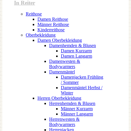
In Reiter
Reithose
Damen Reithose
Männer Reithose
Kinderreithose
Oberbekleidung
Damen Oberbekleidung
Damenhemden & Blusen
Damen Kurzarm
Damen Langarm
Damenwesten &
Bodywarmers
Damenmäntel
Damenjacken Frühling
/ Sommer
Damenmäntel Herbst /
Winter
Herren Oberbekleidung
Herrenhemden & Blusen
Männer Kurzarm
Männer Langarm
Herrenwesten &
Bodywarmers
Herrenjacken