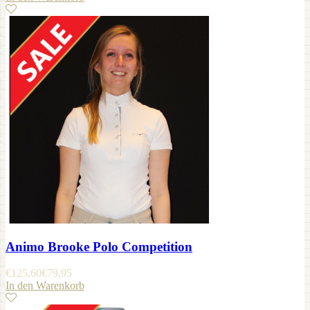
Animo Brooke Polo Competition
€
125,60
€
79,95
In den Warenkorb