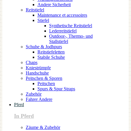
Andere Sicherheit
Reitstiefel
Maintenance et accessoires
Stiefel
Synthetische Reitstiefel
Lederreitstiefel
Outdoor-, Thermo- und
Stallstiefel
Schuhe & Jodhpurs
Reitstiefeletten
Stabile Schuhe
Chaps
Kniestrümpfe
Handschuhe
Peitschen & Sporen
Peitschen
Spurs & Spur Straps
Zubehör
Fahrer Andere
Pferd
In Pferd
Zäume & Zubehör