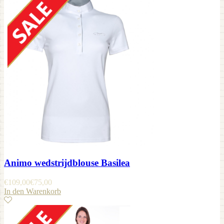
Animo wedstrijdblouse Basilea
€
109,00
€
75,00
In den Warenkorb