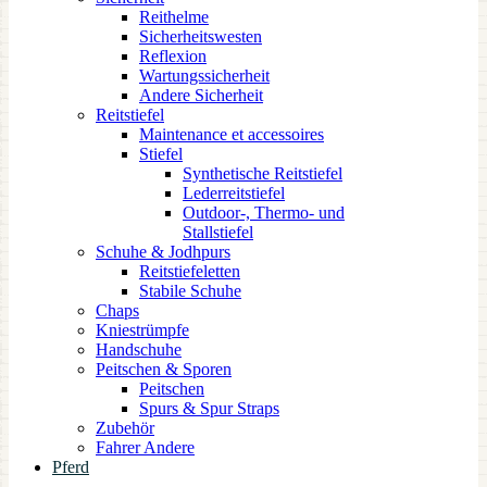
Reithelme
Sicherheitswesten
Reflexion
Wartungssicherheit
Andere Sicherheit
Reitstiefel
Maintenance et accessoires
Stiefel
Synthetische Reitstiefel
Lederreitstiefel
Outdoor-, Thermo- und
Stallstiefel
Schuhe & Jodhpurs
Reitstiefeletten
Stabile Schuhe
Chaps
Kniestrümpfe
Handschuhe
Peitschen & Sporen
Peitschen
Spurs & Spur Straps
Zubehör
Fahrer Andere
Pferd