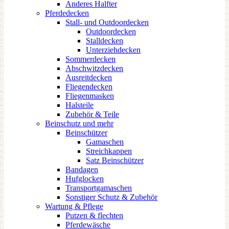
Anderes Halfter
Pferdedecken
Stall- und Outdoordecken
Outdoordecken
Stalldecken
Unterziehdecken
Sommerdecken
Abschwitzdecken
Ausreitdecken
Fliegendecken
Fliegenmasken
Halsteile
Zubehör & Teile
Beinschutz und mehr
Beinschützer
Gamaschen
Streichkappen
Satz Beinschützer
Bandagen
Hufglocken
Transportgamaschen
Sonstiger Schutz & Zubehör
Wartung & Pflege
Putzen & flechten
Pferdewäsche