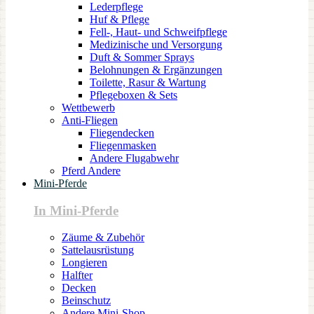
Lederpflege
Huf & Pflege
Fell-, Haut- und Schweifpflege
Medizinische und Versorgung
Duft & Sommer Sprays
Belohnungen & Ergänzungen
Toilette, Rasur & Wartung
Pflegeboxen & Sets
Wettbewerb
Anti-Fliegen
Fliegendecken
Fliegenmasken
Andere Flugabwehr
Pferd Andere
Mini-Pferde
In Mini-Pferde
Zäume & Zubehör
Sattelausrüstung
Longieren
Halfter
Decken
Beinschutz
Andere Mini-Shop