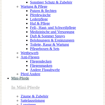
Sonstiger Schutz & Zubehör
Wartung & Pflege
Putzen & flechten
Pferdewäsche
Lederpflege
Huf & Pflege
Fell-, Haut- und Schweifpflege
Medizinische und Versorgung
Duft & Sommer Sprays
Belohnungen & Ergänzungen
Toilette, Rasur & Wartung
Pflegeboxen & Sets
Wettbewerb
Anti-Fliegen
Fliegendecken
Fliegenmasken
Andere Flugabwehr
Pferd Andere
Mini-Pferde
In Mini-Pferde
Zäume & Zubehör
Sattelausrüstung
Longieren