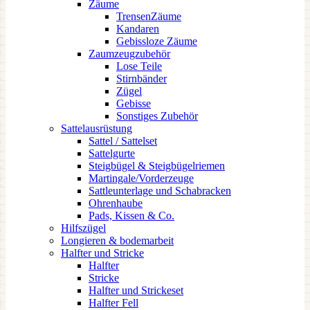
Zäume
TrensenZäume
Kandaren
Gebissloze Zäume
Zaumzeugzubehör
Lose Teile
Stirnbänder
Zügel
Gebisse
Sonstiges Zubehör
Sattelausrüstung
Sattel / Sattelset
Sattelgurte
Steigbügel & Steigbügelriemen
Martingale/Vorderzeuge
Sattleunterlage und Schabracken
Ohrenhaube
Pads, Kissen & Co.
Hilfszügel
Longieren & bodemarbeit
Halfter und Stricke
Halfter
Stricke
Halfter und Strickeset
Halfter Fell