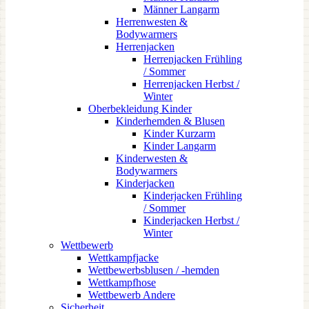
Männer Langarm
Herrenwesten &
Bodywarmers
Herrenjacken
Herrenjacken Frühling
/ Sommer
Herrenjacken Herbst /
Winter
Oberbekleidung Kinder
Kinderhemden & Blusen
Kinder Kurzarm
Kinder Langarm
Kinderwesten &
Bodywarmers
Kinderjacken
Kinderjacken Frühling
/ Sommer
Kinderjacken Herbst /
Winter
Wettbewerb
Wettkampfjacke
Wettbewerbsblusen / -hemden
Wettkampfhose
Wettbewerb Andere
Sicherheit