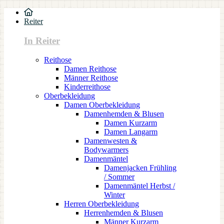
Reiter
In Reiter
Reithose
Damen Reithose
Männer Reithose
Kinderreithose
Oberbekleidung
Damen Oberbekleidung
Damenhemden & Blusen
Damen Kurzarm
Damen Langarm
Damenwesten &
Bodywarmers
Damenmäntel
Damenjacken Frühling
/ Sommer
Damenmäntel Herbst /
Winter
Herren Oberbekleidung
Herrenhemden & Blusen
Männer Kurzarm