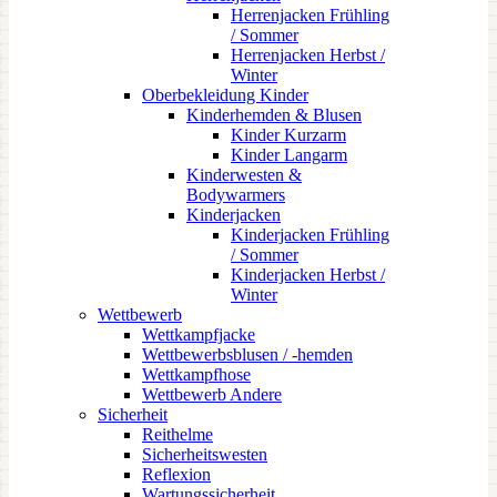
Herrenjacken Frühling
/ Sommer
Herrenjacken Herbst /
Winter
Oberbekleidung Kinder
Kinderhemden & Blusen
Kinder Kurzarm
Kinder Langarm
Kinderwesten &
Bodywarmers
Kinderjacken
Kinderjacken Frühling
/ Sommer
Kinderjacken Herbst /
Winter
Wettbewerb
Wettkampfjacke
Wettbewerbsblusen / -hemden
Wettkampfhose
Wettbewerb Andere
Sicherheit
Reithelme
Sicherheitswesten
Reflexion
Wartungssicherheit