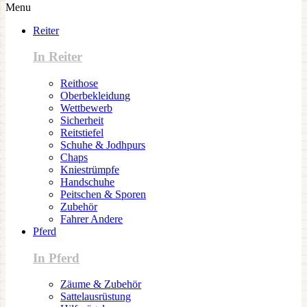
Menu
Reiter
In Reiter
Reithose
Oberbekleidung
Wettbewerb
Sicherheit
Reitstiefel
Schuhe & Jodhpurs
Chaps
Kniestrümpfe
Handschuhe
Peitschen & Sporen
Zubehör
Fahrer Andere
Pferd
In Pferd
Zäume & Zubehör
Sattelausrüstung