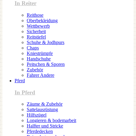
In Reiter
Reithose
Oberbekleidung
Wettbewerb
Sicherheit
Reitstiefel
Schuhe & Jodhpurs
Chaps
Kniestrümpfe
Handschuhe
Peitschen & Sporen
Zubehör
Fahrer Andere
Pferd
In Pferd
Zäume & Zubehör
Sattelausrüstung
Hilfszügel
Longieren & bodemarbeit
Halfter und Stricke
Pferdedecken