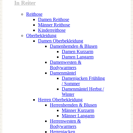
In Reiter
Reithose
Damen Reithose
Männer Reithose
Kinderreithose
Oberbekleidung
Damen Oberbekleidung
Damenhemden & Blusen
Damen Kurzarm
Damen Langarm
Damenwesten &
Bodywarmers
Damenmäntel
Damenjacken Frühling
/ Sommer
Damenmäntel Herbst /
Winter
Herren Oberbekleidung
Herrenhemden & Blusen
Männer Kurzarm
Männer Langarm
Herrenwesten &
Bodywarmers
Herrenjacken