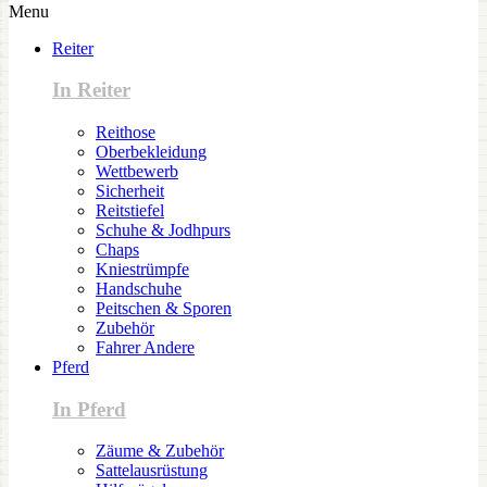
Menu
Reiter
In Reiter
Reithose
Oberbekleidung
Wettbewerb
Sicherheit
Reitstiefel
Schuhe & Jodhpurs
Chaps
Kniestrümpfe
Handschuhe
Peitschen & Sporen
Zubehör
Fahrer Andere
Pferd
In Pferd
Zäume & Zubehör
Sattelausrüstung