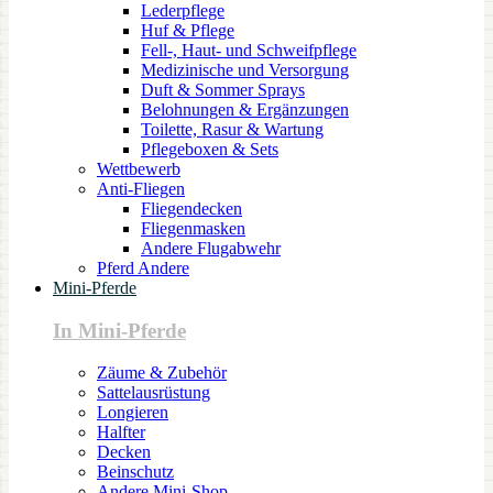
Lederpflege
Huf & Pflege
Fell-, Haut- und Schweifpflege
Medizinische und Versorgung
Duft & Sommer Sprays
Belohnungen & Ergänzungen
Toilette, Rasur & Wartung
Pflegeboxen & Sets
Wettbewerb
Anti-Fliegen
Fliegendecken
Fliegenmasken
Andere Flugabwehr
Pferd Andere
Mini-Pferde
In Mini-Pferde
Zäume & Zubehör
Sattelausrüstung
Longieren
Halfter
Decken
Beinschutz
Andere Mini-Shop