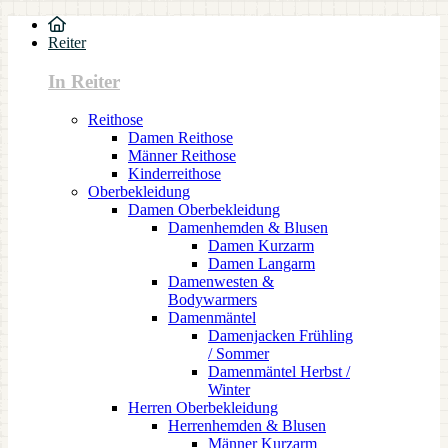
Reiter
In Reiter
Reithose
Damen Reithose
Männer Reithose
Kinderreithose
Oberbekleidung
Damen Oberbekleidung
Damenhemden & Blusen
Damen Kurzarm
Damen Langarm
Damenwesten &
Bodywarmers
Damenmäntel
Damenjacken Frühling
/ Sommer
Damenmäntel Herbst /
Winter
Herren Oberbekleidung
Herrenhemden & Blusen
Männer Kurzarm