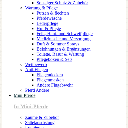
Sonstiger Schutz & Zubehör
Wartung & Pflege
Putzen & flechten
Pferdewäsche
Lederpflege
Huf & Pflege
Fell-, Haut- und Schweifpflege
Medizinische und Versorgung
Duft & Sommer Sprays
Belohnungen & Ergänzungen
Toilette, Rasur & Wartung
Pflegeboxen & Sets
Wettbewerb
Anti-Fliegen
Fliegendecken
Fliegenmasken
Andere Flugabwehr
Pferd Andere
Mini-Pferde
In Mini-Pferde
Zäume & Zubehör
Sattelausrüstung
Longieren