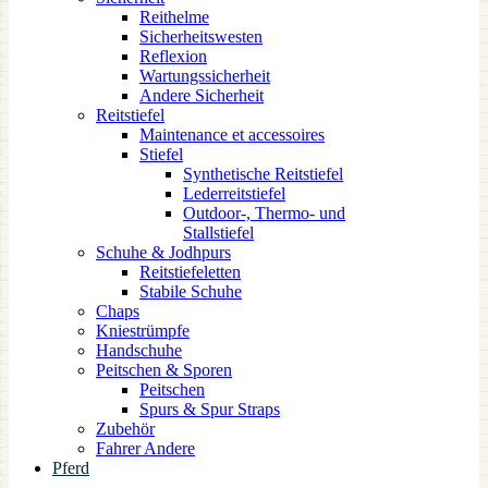
Reithelme
Sicherheitswesten
Reflexion
Wartungssicherheit
Andere Sicherheit
Reitstiefel
Maintenance et accessoires
Stiefel
Synthetische Reitstiefel
Lederreitstiefel
Outdoor-, Thermo- und
Stallstiefel
Schuhe & Jodhpurs
Reitstiefeletten
Stabile Schuhe
Chaps
Kniestrümpfe
Handschuhe
Peitschen & Sporen
Peitschen
Spurs & Spur Straps
Zubehör
Fahrer Andere
Pferd