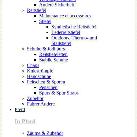
Andere Sicherheit
Reitstiefel
Maintenance et accessoires
Stiefel
Synthetische Reitstiefel
Lederreitstiefel
Outdoor-, Thermo- und
Stallstiefel
Schuhe & Jodhpurs
Reitstiefeletten
Stabile Schuhe
Chaps
Kniestrümpfe
Handschuhe
Peitschen & Sporen
Peitschen
Spurs & Spur Straps
Zubehör
Fahrer Andere
Pferd
In Pferd
Zäume & Zubehör