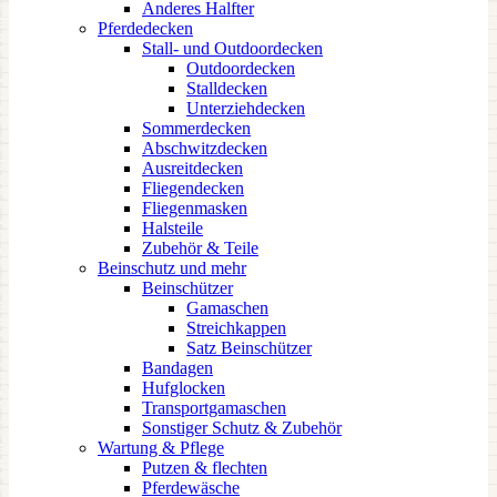
Anderes Halfter
Pferdedecken
Stall- und Outdoordecken
Outdoordecken
Stalldecken
Unterziehdecken
Sommerdecken
Abschwitzdecken
Ausreitdecken
Fliegendecken
Fliegenmasken
Halsteile
Zubehör & Teile
Beinschutz und mehr
Beinschützer
Gamaschen
Streichkappen
Satz Beinschützer
Bandagen
Hufglocken
Transportgamaschen
Sonstiger Schutz & Zubehör
Wartung & Pflege
Putzen & flechten
Pferdewäsche