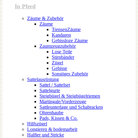
In Pferd
Zäume & Zubehör
Zäume
TrensenZäume
Kandaren
Gebissloze Zäume
Zaumzeugzubehör
Lose Teile
Stirnbänder
Zügel
Gebisse
Sonstiges Zubehör
Sattelausrüstung
Sattel / Sattelset
Sattelgurte
Steigbügel & Steigbügelriemen
Martingale/Vorderzeuge
Sattleunterlage und Schabracken
Ohrenhaube
Pads, Kissen & Co.
Hilfszügel
Longieren & bodemarbeit
Halfter und Stricke