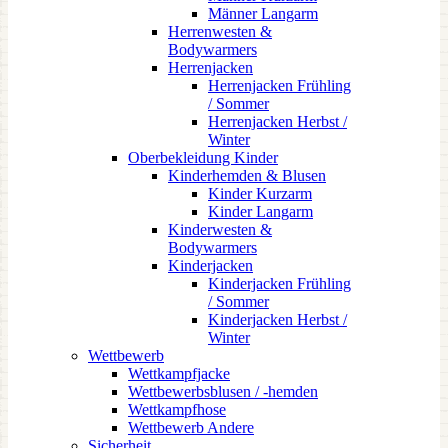
Männer Langarm
Herrenwesten &
Bodywarmers
Herrenjacken
Herrenjacken Frühling
/ Sommer
Herrenjacken Herbst /
Winter
Oberbekleidung Kinder
Kinderhemden & Blusen
Kinder Kurzarm
Kinder Langarm
Kinderwesten &
Bodywarmers
Kinderjacken
Kinderjacken Frühling
/ Sommer
Kinderjacken Herbst /
Winter
Wettbewerb
Wettkampfjacke
Wettbewerbsblusen / -hemden
Wettkampfhose
Wettbewerb Andere
Sicherheit