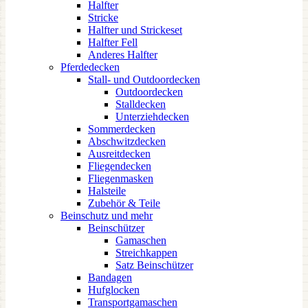
Halfter
Stricke
Halfter und Strickeset
Halfter Fell
Anderes Halfter
Pferdedecken
Stall- und Outdoordecken
Outdoordecken
Stalldecken
Unterziehdecken
Sommerdecken
Abschwitzdecken
Ausreitdecken
Fliegendecken
Fliegenmasken
Halsteile
Zubehör & Teile
Beinschutz und mehr
Beinschützer
Gamaschen
Streichkappen
Satz Beinschützer
Bandagen
Hufglocken
Transportgamaschen