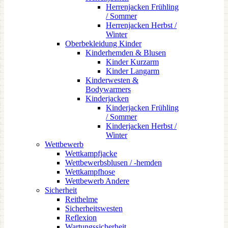
Herrenjacken Frühling
/ Sommer
Herrenjacken Herbst /
Winter
Oberbekleidung Kinder
Kinderhemden & Blusen
Kinder Kurzarm
Kinder Langarm
Kinderwesten &
Bodywarmers
Kinderjacken
Kinderjacken Frühling
/ Sommer
Kinderjacken Herbst /
Winter
Wettbewerb
Wettkampfjacke
Wettbewerbsblusen / -hemden
Wettkampfhose
Wettbewerb Andere
Sicherheit
Reithelme
Sicherheitswesten
Reflexion
Wartungssicherheit