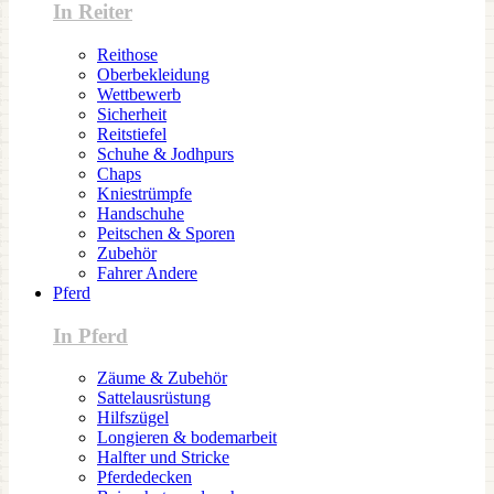
In Reiter
Reithose
Oberbekleidung
Wettbewerb
Sicherheit
Reitstiefel
Schuhe & Jodhpurs
Chaps
Kniestrümpfe
Handschuhe
Peitschen & Sporen
Zubehör
Fahrer Andere
Pferd
In Pferd
Zäume & Zubehör
Sattelausrüstung
Hilfszügel
Longieren & bodemarbeit
Halfter und Stricke
Pferdedecken