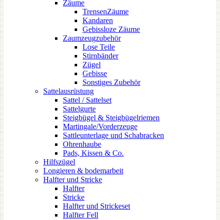
Zäume
TrensenZäume
Kandaren
Gebissloze Zäume
Zaumzeugzubehör
Lose Teile
Stirnbänder
Zügel
Gebisse
Sonstiges Zubehör
Sattelausrüstung
Sattel / Sattelset
Sattelgurte
Steigbügel & Steigbügelriemen
Martingale/Vorderzeuge
Sattleunterlage und Schabracken
Ohrenhaube
Pads, Kissen & Co.
Hilfszügel
Longieren & bodemarbeit
Halfter und Stricke
Halfter
Stricke
Halfter und Strickeset
Halfter Fell