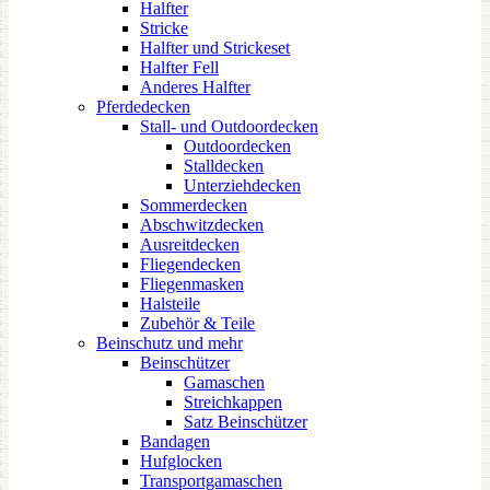
Halfter
Stricke
Halfter und Strickeset
Halfter Fell
Anderes Halfter
Pferdedecken
Stall- und Outdoordecken
Outdoordecken
Stalldecken
Unterziehdecken
Sommerdecken
Abschwitzdecken
Ausreitdecken
Fliegendecken
Fliegenmasken
Halsteile
Zubehör & Teile
Beinschutz und mehr
Beinschützer
Gamaschen
Streichkappen
Satz Beinschützer
Bandagen
Hufglocken
Transportgamaschen