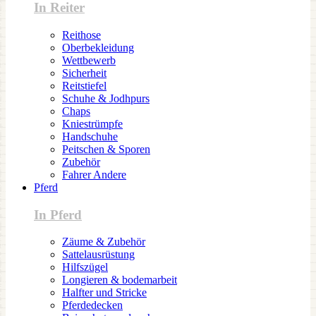
In Reiter
Reithose
Oberbekleidung
Wettbewerb
Sicherheit
Reitstiefel
Schuhe & Jodhpurs
Chaps
Kniestrümpfe
Handschuhe
Peitschen & Sporen
Zubehör
Fahrer Andere
Pferd
In Pferd
Zäume & Zubehör
Sattelausrüstung
Hilfszügel
Longieren & bodemarbeit
Halfter und Stricke
Pferdedecken