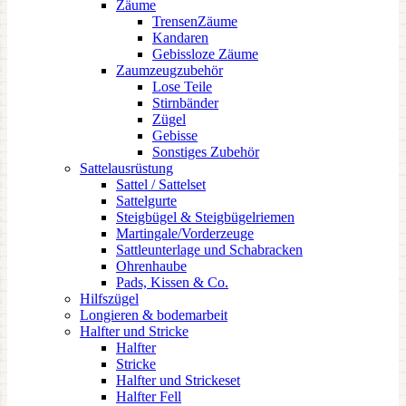
Zäume
TrensenZäume
Kandaren
Gebissloze Zäume
Zaumzeugzubehör
Lose Teile
Stirnbänder
Zügel
Gebisse
Sonstiges Zubehör
Sattelausrüstung
Sattel / Sattelset
Sattelgurte
Steigbügel & Steigbügelriemen
Martingale/Vorderzeuge
Sattleunterlage und Schabracken
Ohrenhaube
Pads, Kissen & Co.
Hilfszügel
Longieren & bodemarbeit
Halfter und Stricke
Halfter
Stricke
Halfter und Strickeset
Halfter Fell