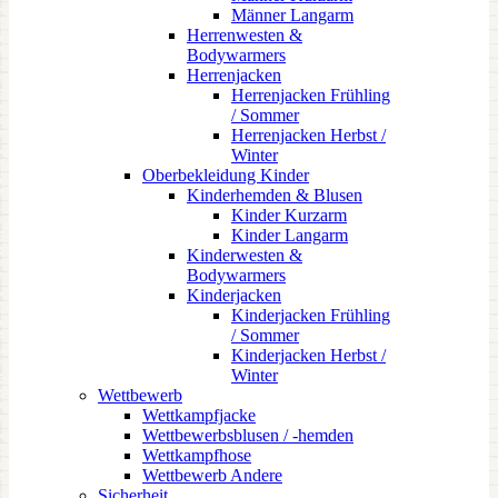
Männer Langarm
Herrenwesten &
Bodywarmers
Herrenjacken
Herrenjacken Frühling
/ Sommer
Herrenjacken Herbst /
Winter
Oberbekleidung Kinder
Kinderhemden & Blusen
Kinder Kurzarm
Kinder Langarm
Kinderwesten &
Bodywarmers
Kinderjacken
Kinderjacken Frühling
/ Sommer
Kinderjacken Herbst /
Winter
Wettbewerb
Wettkampfjacke
Wettbewerbsblusen / -hemden
Wettkampfhose
Wettbewerb Andere
Sicherheit