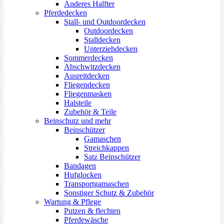
Anderes Halfter
Pferdedecken
Stall- und Outdoordecken
Outdoordecken
Stalldecken
Unterziehdecken
Sommerdecken
Abschwitzdecken
Ausreitdecken
Fliegendecken
Fliegenmasken
Halsteile
Zubehör & Teile
Beinschutz und mehr
Beinschützer
Gamaschen
Streichkappen
Satz Beinschützer
Bandagen
Hufglocken
Transportgamaschen
Sonstiger Schutz & Zubehör
Wartung & Pflege
Putzen & flechten
Pferdewäsche