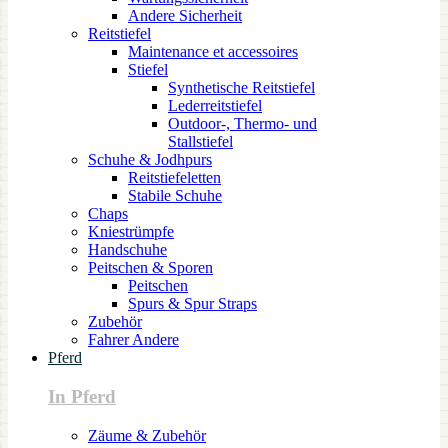
Andere Sicherheit
Reitstiefel
Maintenance et accessoires
Stiefel
Synthetische Reitstiefel
Lederreitstiefel
Outdoor-, Thermo- und
Stallstiefel
Schuhe & Jodhpurs
Reitstiefeletten
Stabile Schuhe
Chaps
Kniestrümpfe
Handschuhe
Peitschen & Sporen
Peitschen
Spurs & Spur Straps
Zubehör
Fahrer Andere
Pferd
In Pferd
Zäume & Zubehör