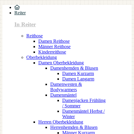
Reiter
In Reiter
Reithose
Damen Reithose
Männer Reithose
Kinderreithose
Oberbekleidung
Damen Oberbekleidung
Damenhemden & Blusen
Damen Kurzarm
Damen Langarm
Damenwesten &
Bodywarmers
Damenmäntel
Damenjacken Frühling
/ Sommer
Damenmäntel Herbst /
Winter
Herren Oberbekleidung
Herrenhemden & Blusen
Männer Kurzarm