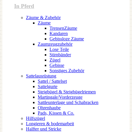
In Pferd
Zäume & Zubehör
Zäume
TrensenZäume
Kandaren
Gebissloze Zäume
Zaumzeugzubehör
Lose Teile
Stirnbänder
Zügel
Gebisse
Sonstiges Zubehör
Sattelausrüstung
Sattel / Sattelset
Sattelgurte
Steigbügel & Steigbügelriemen
Martingale/Vorderzeuge
Sattleunterlage und Schabracken
Ohrenhaube
Pads, Kissen & Co.
Hilfszügel
Longieren & bodemarbeit
Halfter und Stricke