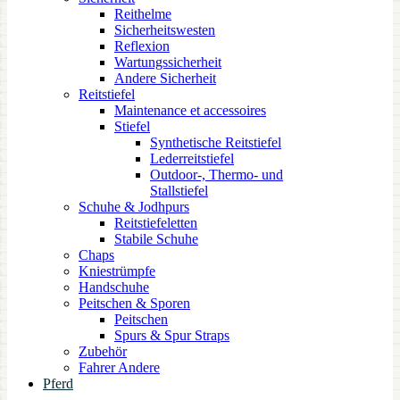
Reithelme
Sicherheitswesten
Reflexion
Wartungssicherheit
Andere Sicherheit
Reitstiefel
Maintenance et accessoires
Stiefel
Synthetische Reitstiefel
Lederreitstiefel
Outdoor-, Thermo- und
Stallstiefel
Schuhe & Jodhpurs
Reitstiefeletten
Stabile Schuhe
Chaps
Kniestrümpfe
Handschuhe
Peitschen & Sporen
Peitschen
Spurs & Spur Straps
Zubehör
Fahrer Andere
Pferd