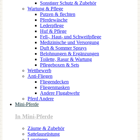
Sonstiger Schutz & Zubehör
Wartung & Pflege
Putzen & flechten
Pferdewäsche
Lederpflege
Huf & Pflege
Fell-, Haut- und Schweifpflege
Medizinische und Versorgung
Duft & Sommer Sprays
Belohnungen & Ergänzungen
Toilette, Rasur & Wartung
Pflegeboxen & Sets
Wettbewerb
Anti-Fliegen
Fliegendecken
Fliegenmasken
Andere Flugabwehr
Pferd Andere
Mini-Pferde
In Mini-Pferde
Zäume & Zubehör
Sattelausrüstung
Longieren