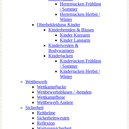
Herrenjacken Frühling
/ Sommer
Herrenjacken Herbst /
Winter
Oberbekleidung Kinder
Kinderhemden & Blusen
Kinder Kurzarm
Kinder Langarm
Kinderwesten &
Bodywarmers
Kinderjacken
Kinderjacken Frühling
/ Sommer
Kinderjacken Herbst /
Winter
Wettbewerb
Wettkampfjacke
Wettbewerbsblusen / -hemden
Wettkampfhose
Wettbewerb Andere
Sicherheit
Reithelme
Sicherheitswesten
Reflexion
Wartungssicherheit