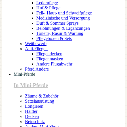
Lederpflege
Huf & Pflege
Fell-, Haut- und Schweifpflege
Medizinische und Versorgung
Duft & Sommer Sprays
Belohnungen & Ergänzungen
Toilette, Rasur & Wartung
Pflegeboxen & Sets
Wettbewerb
Anti-Fliegen
Fliegendecken
Fliegenmasken
Andere Flugabwehr
Pferd Andere
Mini-Pferde
In Mini-Pferde
Zäume & Zubehör
Sattelausrüstung
Longieren
Halfter
Decken
Beinschutz
Andere Mini-Shop