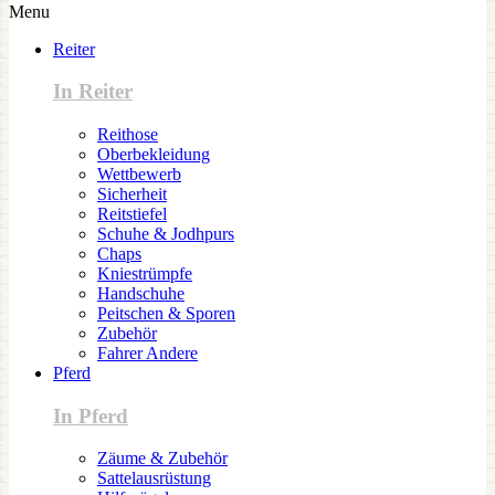
Menu
Reiter
In Reiter
Reithose
Oberbekleidung
Wettbewerb
Sicherheit
Reitstiefel
Schuhe & Jodhpurs
Chaps
Kniestrümpfe
Handschuhe
Peitschen & Sporen
Zubehör
Fahrer Andere
Pferd
In Pferd
Zäume & Zubehör
Sattelausrüstung