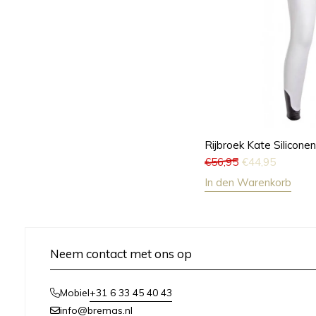
Rijbroek Kate Siliconen
€
56,95
€
44,95
In den Warenkorb
Neem contact met ons op
+31 6 33 45 40 43
Mobiel
info@bremas.nl