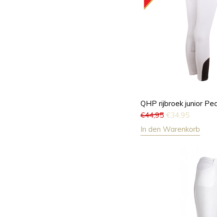
QHP rijbroek junior Pea
€
44,95
€
34,95
In den Warenkorb