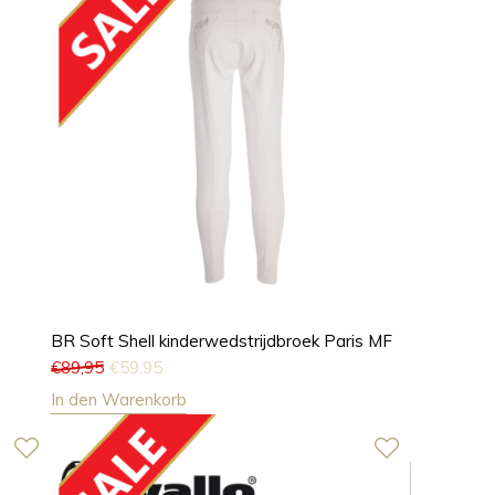
BR Soft Shell kinderwedstrijdbroek Paris MF
€
89,95
€
59,95
In den Warenkorb