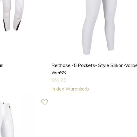
rl
Reithose -5 Pockets- Style Silikon-Vollb
WeiSS
€
69,95
In den Warenkorb