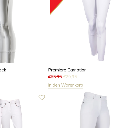
oek
Premiere Carnation
€
55,95
€
29,95
In den Warenkorb