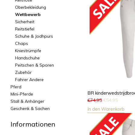
Reithose
Oberbekleidung
Wettbewerb
Sicherheit
Reitstiefel
Schuhe & Jodhpurs
Chaps
Kniestrümpfe
Handschuhe
Peitschen & Sporen
Zubehör
Fahrer Andere
Pferd
BR kinderwedstrijdbr
Mini-Pferde
€
74,95
€
54,95
Stall & Anhänger
Geschenk & Sachen
In den Warenkorb
Informationen