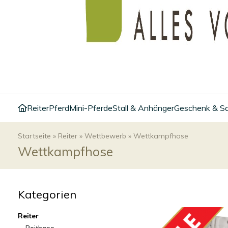
Reiter
Pferd
Mini-Pferde
Stall & Anhänger
Geschenk & S
Startseite
»
Reiter
»
Wettbewerb
»
Wettkampfhose
Wettkampfhose
Kategorien
Reiter