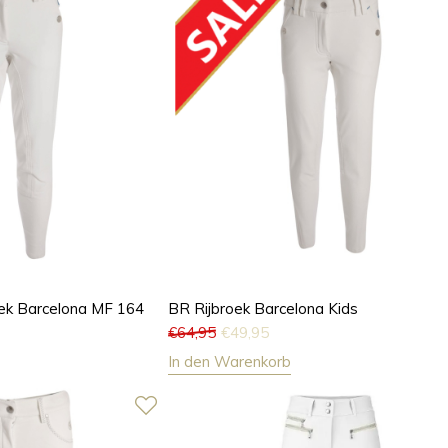
oek Barcelona MF 164
BR Rijbroek Barcelona Kids
€
64,95
€
49,95
In den Warenkorb