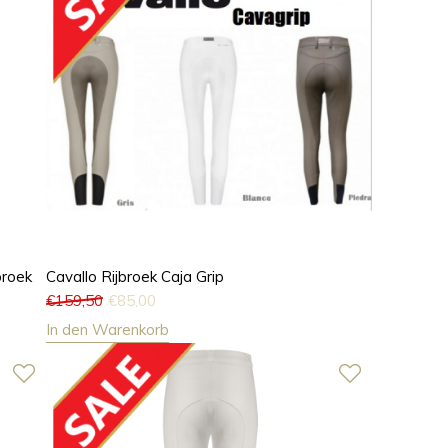
broek
Cavallo Rijbroek Caja Grip
€
159,50
€
85,00
In den Warenkorb