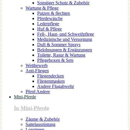
Sonstiger Schutz & Zubehör
Wartung & Pflege
Putzen & flechten
Pferdewäsche
Lederpflege
Huf & Pflege
Fell-, Haut- und Schweifpflege
Medizinische und Versorgung
Duft & Sommer Sprays
Belohnungen & Ergänzungen
Toilette, Rasur & Wartung
Pflegeboxen & Sets
Wettbewerb
Anti-Fliegen
Fliegendecken
Fliegenmasken
Andere Flugabwehr
Pferd Andere
Mini-Pferde
In Mini-Pferde
Zäume & Zubehör
Sattelausrüstung
Longieren