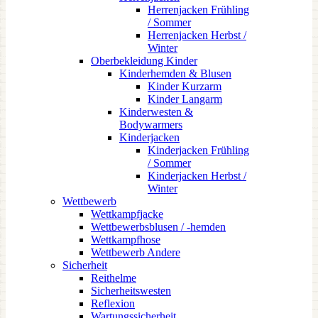
Herrenjacken Frühling
/ Sommer
Herrenjacken Herbst /
Winter
Oberbekleidung Kinder
Kinderhemden & Blusen
Kinder Kurzarm
Kinder Langarm
Kinderwesten &
Bodywarmers
Kinderjacken
Kinderjacken Frühling
/ Sommer
Kinderjacken Herbst /
Winter
Wettbewerb
Wettkampfjacke
Wettbewerbsblusen / -hemden
Wettkampfhose
Wettbewerb Andere
Sicherheit
Reithelme
Sicherheitswesten
Reflexion
Wartungssicherheit