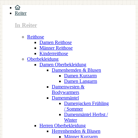
Reiter
In Reiter
Reithose
Damen Reithose
Männer Reithose
Kinderreithose
Oberbekleidung
Damen Oberbekleidung
Damenhemden & Blusen
Damen Kurzarm
Damen Langarm
Damenwesten &
Bodywarmers
Damenmäntel
Damenjacken Frühling
/ Sommer
Damenmäntel Herbst /
Winter
Herren Oberbekleidung
Herrenhemden & Blusen
Männer Kurzarm