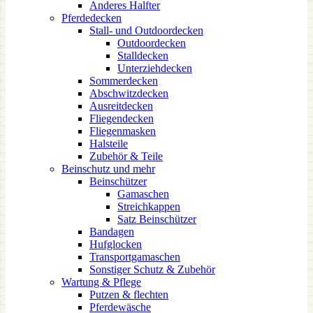
Anderes Halfter
Pferdedecken
Stall- und Outdoordecken
Outdoordecken
Stalldecken
Unterziehdecken
Sommerdecken
Abschwitzdecken
Ausreitdecken
Fliegendecken
Fliegenmasken
Halsteile
Zubehör & Teile
Beinschutz und mehr
Beinschützer
Gamaschen
Streichkappen
Satz Beinschützer
Bandagen
Hufglocken
Transportgamaschen
Sonstiger Schutz & Zubehör
Wartung & Pflege
Putzen & flechten
Pferdewäsche