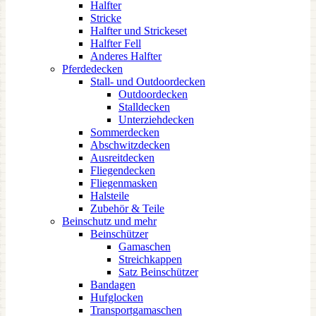
Halfter
Stricke
Halfter und Strickeset
Halfter Fell
Anderes Halfter
Pferdedecken
Stall- und Outdoordecken
Outdoordecken
Stalldecken
Unterziehdecken
Sommerdecken
Abschwitzdecken
Ausreitdecken
Fliegendecken
Fliegenmasken
Halsteile
Zubehör & Teile
Beinschutz und mehr
Beinschützer
Gamaschen
Streichkappen
Satz Beinschützer
Bandagen
Hufglocken
Transportgamaschen