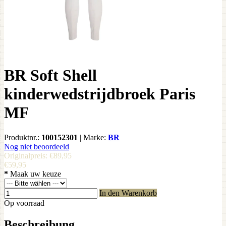
BR Soft Shell
kinderwedstrijdbroek Paris
MF
Produktnr.:
100152301
|
Marke:
BR
Nog niet beoordeeld
Originalpreis:
€89,95
€59,95
*
Maak uw keuze
In den Warenkorb
Op voorraad
Beschreibung