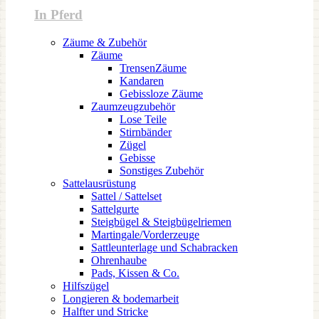
In Pferd
Zäume & Zubehör
Zäume
TrensenZäume
Kandaren
Gebissloze Zäume
Zaumzeugzubehör
Lose Teile
Stirnbänder
Zügel
Gebisse
Sonstiges Zubehör
Sattelausrüstung
Sattel / Sattelset
Sattelgurte
Steigbügel & Steigbügelriemen
Martingale/Vorderzeuge
Sattleunterlage und Schabracken
Ohrenhaube
Pads, Kissen & Co.
Hilfszügel
Longieren & bodemarbeit
Halfter und Stricke