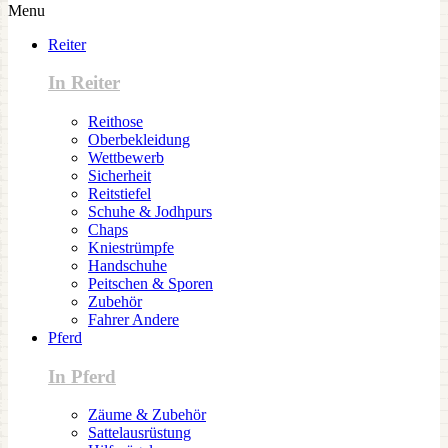
Menu
Reiter
In Reiter
Reithose
Oberbekleidung
Wettbewerb
Sicherheit
Reitstiefel
Schuhe & Jodhpurs
Chaps
Kniestrümpfe
Handschuhe
Peitschen & Sporen
Zubehör
Fahrer Andere
Pferd
In Pferd
Zäume & Zubehör
Sattelausrüstung