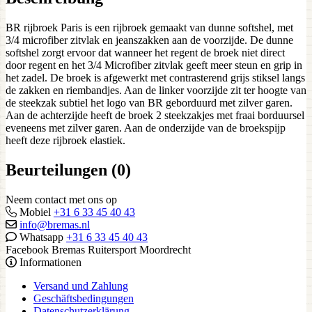
BR rijbroek Paris is een rijbroek gemaakt van dunne softshel, met
3/4 microfiber zitvlak en jeanszakken aan de voorzijde. De dunne
softshel zorgt ervoor dat wanneer het regent de broek niet direct
door regent en het 3/4 Microfiber zitvlak geeft meer steun en grip in
het zadel. De broek is afgewerkt met contrasterend grijs stiksel langs
de zakken en riembandjes. Aan de linker voorzijde zit ter hoogte van
de steekzak subtiel het logo van BR geborduurd met zilver garen.
Aan de achterzijde heeft de broek 2 steekzakjes met fraai borduursel
eveneens met zilver garen. Aan de onderzijde van de broekspijp
heeft deze rijbroek elastiek.
Beurteilungen (0)
Neem contact met ons op
Mobiel
+31 6 33 45 40 43
info@bremas.nl
Whatsapp
+31 6 33 45 40 43
Facebook Bremas Ruitersport Moordrecht
Informationen
Versand und Zahlung
Geschäftsbedingungen
Datenschutzerklärung