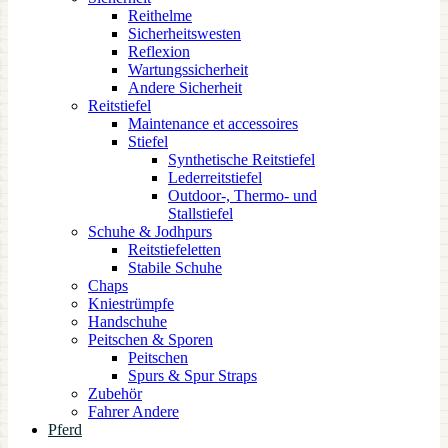
Reithelme
Sicherheitswesten
Reflexion
Wartungssicherheit
Andere Sicherheit
Reitstiefel
Maintenance et accessoires
Stiefel
Synthetische Reitstiefel
Lederreitstiefel
Outdoor-, Thermo- und
Stallstiefel
Schuhe & Jodhpurs
Reitstiefeletten
Stabile Schuhe
Chaps
Kniestrümpfe
Handschuhe
Peitschen & Sporen
Peitschen
Spurs & Spur Straps
Zubehör
Fahrer Andere
Pferd