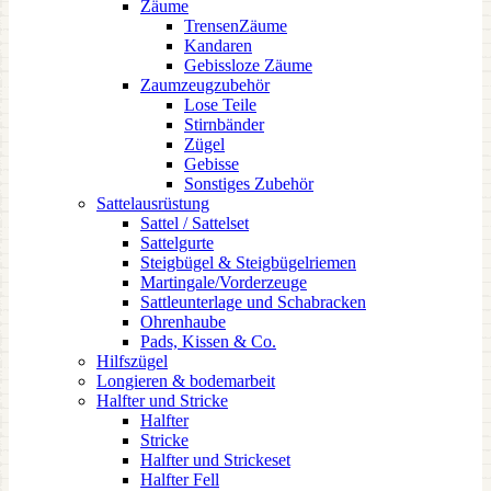
Zäume
TrensenZäume
Kandaren
Gebissloze Zäume
Zaumzeugzubehör
Lose Teile
Stirnbänder
Zügel
Gebisse
Sonstiges Zubehör
Sattelausrüstung
Sattel / Sattelset
Sattelgurte
Steigbügel & Steigbügelriemen
Martingale/Vorderzeuge
Sattleunterlage und Schabracken
Ohrenhaube
Pads, Kissen & Co.
Hilfszügel
Longieren & bodemarbeit
Halfter und Stricke
Halfter
Stricke
Halfter und Strickeset
Halfter Fell