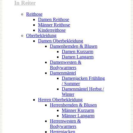
In Reiter
Reithose
Damen Reithose
Männer Reithose
Kinderreithose
Oberbekleidung
Damen Oberbekleidung
Damenhemden & Blusen
Damen Kurzarm
Damen Langarm
Damenwesten &
Bodywarmers
Damenmäntel
Damenjacken Frühling
/ Sommer
Damenmäntel Herbst /
Winter
Herren Oberbekleidung
Herrenhemden & Blusen
Männer Kurzarm
Männer Langarm
Herrenwesten &
Bodywarmers
Herrenjacken