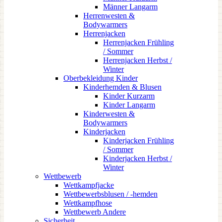
Männer Langarm
Herrenwesten &
Bodywarmers
Herrenjacken
Herrenjacken Frühling
/ Sommer
Herrenjacken Herbst /
Winter
Oberbekleidung Kinder
Kinderhemden & Blusen
Kinder Kurzarm
Kinder Langarm
Kinderwesten &
Bodywarmers
Kinderjacken
Kinderjacken Frühling
/ Sommer
Kinderjacken Herbst /
Winter
Wettbewerb
Wettkampfjacke
Wettbewerbsblusen / -hemden
Wettkampfhose
Wettbewerb Andere
Sicherheit