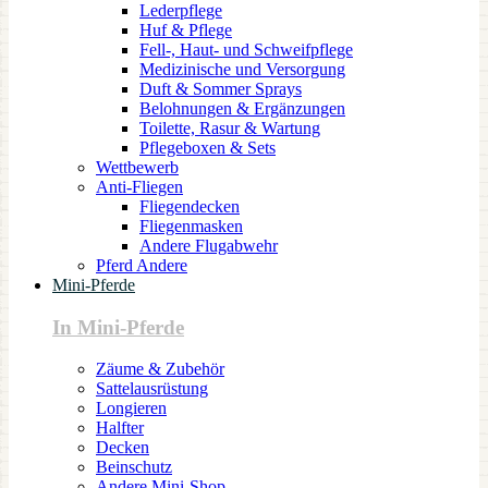
Lederpflege
Huf & Pflege
Fell-, Haut- und Schweifpflege
Medizinische und Versorgung
Duft & Sommer Sprays
Belohnungen & Ergänzungen
Toilette, Rasur & Wartung
Pflegeboxen & Sets
Wettbewerb
Anti-Fliegen
Fliegendecken
Fliegenmasken
Andere Flugabwehr
Pferd Andere
Mini-Pferde
In Mini-Pferde
Zäume & Zubehör
Sattelausrüstung
Longieren
Halfter
Decken
Beinschutz
Andere Mini-Shop