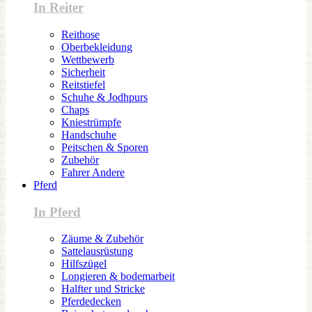
In Reiter
Reithose
Oberbekleidung
Wettbewerb
Sicherheit
Reitstiefel
Schuhe & Jodhpurs
Chaps
Kniestrümpfe
Handschuhe
Peitschen & Sporen
Zubehör
Fahrer Andere
Pferd
In Pferd
Zäume & Zubehör
Sattelausrüstung
Hilfszügel
Longieren & bodemarbeit
Halfter und Stricke
Pferdedecken