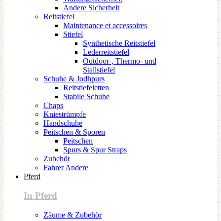
Andere Sicherheit
Reitstiefel
Maintenance et accessoires
Stiefel
Synthetische Reitstiefel
Lederreitstiefel
Outdoor-, Thermo- und
Stallstiefel
Schuhe & Jodhpurs
Reitstiefeletten
Stabile Schuhe
Chaps
Kniestrümpfe
Handschuhe
Peitschen & Sporen
Peitschen
Spurs & Spur Straps
Zubehör
Fahrer Andere
Pferd
In Pferd
Zäume & Zubehör