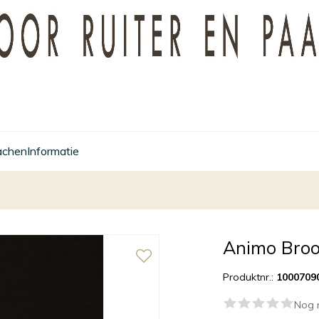
achen
Informatie
Animo Broo
Produktnr.:
1000709
Nog 