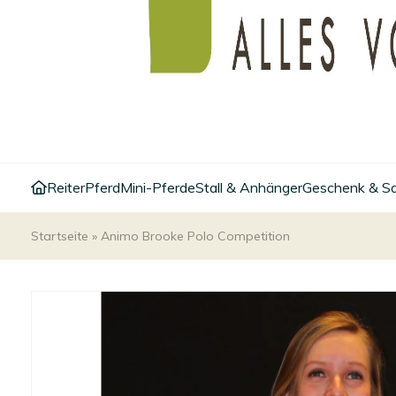
Reiter
Pferd
Mini-Pferde
Stall & Anhänger
Geschenk & S
Startseite
»
Animo Brooke Polo Competition