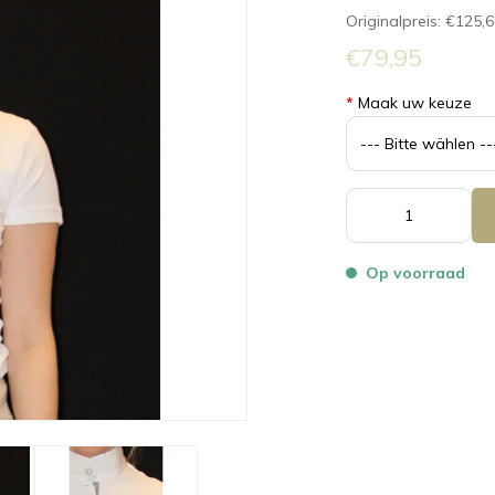
Originalpreis:
€125,6
€79,95
*
Maak uw keuze
Op voorraad